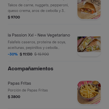
Takos de carne, nuggets, pepperoni,
queso crema, aros de cebolla y 3
salsas a elección. Relleno con papas
$ 9700
fritas y nuestra salsa de queso .
la Passion Xxl - New Vegetariano
Falafels caseros, proteina de soya,
aceitunas, pepinillos y cebolla
morada. relleno con papas fritas y
-30%
$ 11.130
$ 15.900
nuestra salsa de queso casera.
Acompañamientos
Papas Fritas
Porción de Papas Fritas
$ 3800