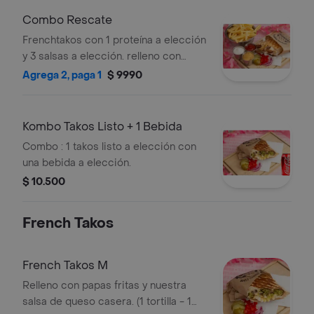
Combo Rescate
Frenchtakos con 1 proteína a elección
y 3 salsas a elección. relleno con
papas fritas y nuestra salsa de queso
Agrega 2, paga 1
$ 9990
casera. + 1 porción de papas fritas
individual.
Kombo Takos Listo + 1 Bebida
Combo : 1 takos listo a elección con
una bebida a elección.
$ 10.500
French Takos
French Takos M
Relleno con papas fritas y nuestra
salsa de queso casera. (1 tortilla - 1