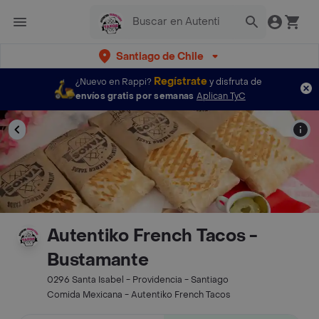
Santiago de Chile
Regístrate
¿Nuevo en Rappi?
y disfruta de
envíos gratis por semanas
Aplican TyC
Autentiko French Tacos -
Bustamante
0296 Santa Isabel - Providencia - Santiago
Comida Mexicana - Autentiko French Tacos