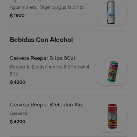
Agua mineral. Elige tu agua favorita.
$ 1800
Bebidas Con Alcohol
Cerveza Reeper B. Ipa 50cl
Reeper b. Exotisches ipa 5,0° alcohol
50cl
$ 4200
Cerveza Reeper B. Golden Ale
4.8% 500Cc
Cerveza
$ 4200