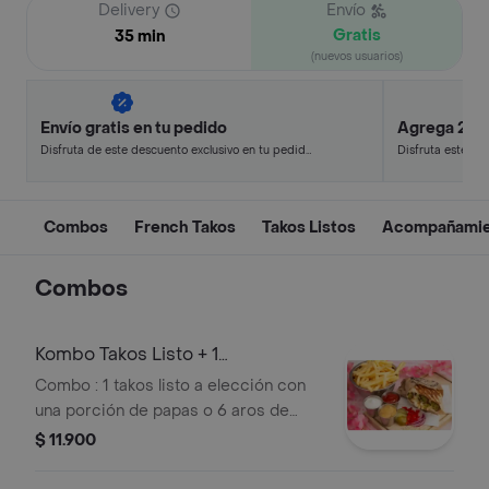
Delivery
Envío
Gratis
35 min
(nuevos usuarios)
Envío gratis en tu pedido
Agrega 2, p
Disfruta de este descuento exclusivo en tu pedido
Disfruta este de
pagando con métodos de pago seleccionados.
en minutos.
Combos
French Takos
Takos Listos
Acompañamie
Combos
Kombo Takos Listo + 1
Acompañamiento
Combo : 1 takos listo a elección con
una porción de papas o 6 aros de
cebolla.
$ 11.900