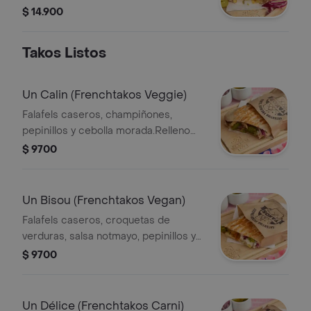
tortillas - 4 proteínas).
$ 14.900
Takos Listos
Un Calin (Frenchtakos Veggie)
Falafels caseros, champiñones,
pepinillos y cebolla morada.Relleno
con papas fritas y nuestra salsa de
$ 9700
queso casera.
Un Bisou (Frenchtakos Vegan)
Falafels caseros, croquetas de
verduras, salsa notmayo, pepinillos y
cebolla morada relleno con papas
$ 9700
fritas. Elige el tamaño.
Un Délice (Frenchtakos Carni)