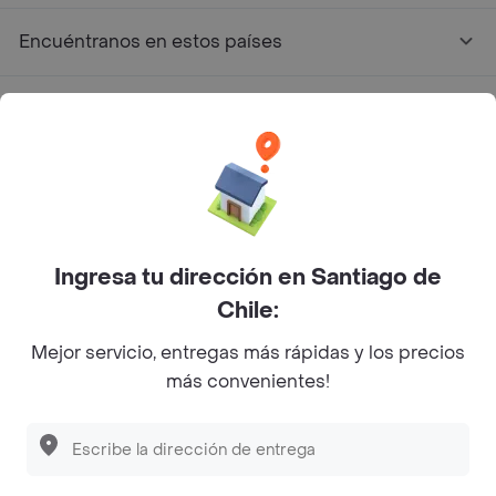
Encuéntranos en estos países
App Store
Google play
AppGallery
Ingresa tu dirección en Santiago de
Pide tu comida favorita cerca de ti
Chile:
Mejor servicio, entregas más rápidas y los precios
Categorías
más convenientes!
Únete a Rappi
Sobre Rappi