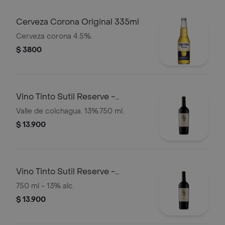
Cerveza Corona Original 335ml
Cerveza corona 4.5%.
$ 3800
Vino Tinto Sutil Reserve -
Carmenere
Valle de colchagua. 13%.750 ml.
$ 13.900
Vino Tinto Sutil Reserve -
Cabernet Sauvignon
750 ml - 13% alc.
$ 13.900