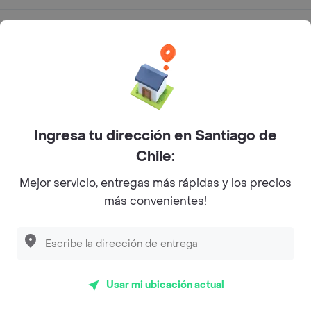
App Store
Google play
AppGallery
Ingresa tu dirección en Santiago de
Pide tu comida favorita cerca de ti
Chile:
Mejor servicio, entregas más rápidas y los precios
Categorías
más convenientes!
Únete a Rappi
Sobre Rappi
Usar mi ubicación actual