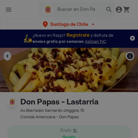
Santiago de Chile
Regístrate
¿Nuevo en Rappi?
y disfruta de
envíos gratis por semanas
Aplican TyC
Don Papas - Lastarria
Av libertador bernardo ohiggins 75
Comida Americana - Don Papas
Envío
Gratis