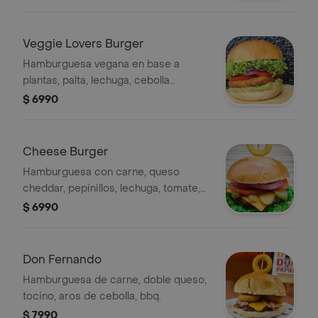
Veggie Lovers Burger
Hamburguesa vegana en base a
plantas, palta, lechuga, cebolla
morada, tomate, mayo vegana.
$ 6990
Cheese Burger
Hamburguesa con carne, queso
cheddar, pepinillos, lechuga, tomate,
cebolla morada, mayo.
$ 6990
Don Fernando
Hamburguesa de carne, doble queso,
tocino, aros de cebolla, bbq.
$ 7990