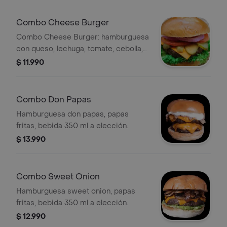
Combo Cheese Burger
Combo Cheese Burger: hamburguesa
con queso, lechuga, tomate, cebolla,
pepinillos, papas fritas y bebida 350
$ 11.990
ml a elección.
Combo Don Papas
Hamburguesa don papas, papas
fritas, bebida 350 ml a elección.
$ 13.990
Combo Sweet Onion
Hamburguesa sweet onion, papas
fritas, bebida 350 ml a elección.
$ 12.990