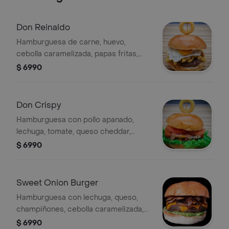
Don Reinaldo
Hamburguesa de carne, huevo,
cebolla caramelizada, papas fritas,
mayo.
$ 6990
Don Crispy
Hamburguesa con pollo apanado,
lechuga, tomate, queso cheddar,
tocino y mayonesa. Incluye aro de
$ 6990
cebolla.
Sweet Onion Burger
Hamburguesa con lechuga, queso,
champiñones, cebolla caramelizada,
mayo.
$ 6990