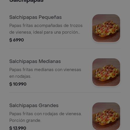
Salchipapas
Salchipapas Pequeñas
Papas fritas acompañadas de trozos
de vienesa, ideal para una porción
pequeña.
$ 6990
Salchipapas Medianas
Papas fritas medianas con vienesas
en rodajas.
$ 10.990
Salchipapas Grandes
Papas fritas con rodajas de vienesa.
Porción grande.
$ 13.990