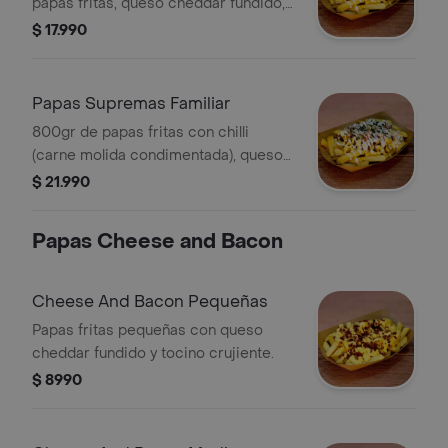
papas fritas, queso cheddar fundido,
pico de gallo y crema ácida.
$ 17.990
Papas Supremas Familiar
800gr de papas fritas con chilli
(carne molida condimentada), queso
cheddar fundido, pico de gallo, crema
$ 21.990
ácida y ciboulette..
Papas Cheese and Bacon
Cheese And Bacon Pequeñas
Papas fritas pequeñas con queso
cheddar fundido y tocino crujiente.
$ 8990