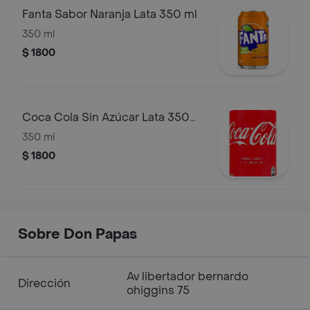
Fanta Sabor Naranja Lata 350 ml
350 ml
$ 1800
Coca Cola Sin Azúcar Lata 350
ml
350 ml
$ 1800
Sobre Don Papas
Av libertador bernardo
Dirección
ohiggins 75