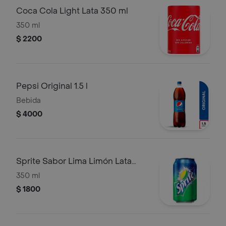
Coca Cola Light Lata 350 ml
350 ml
$ 2200
Pepsi Original 1.5 l
Bebida
$ 4000
Sprite Sabor Lima Limón Lata
350 ml
350 ml
$ 1800