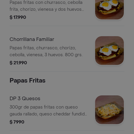
Papas fritas con churrasco, cebolla
frita, chorizo, vienesa y dos huevos
fritos.
$ 17.990
Chorrillana Familiar
Papas fritas, churrasco, chorizo,
cebolla, vienesa, 3 huevos. 800 grs.
$ 21.990
Papas Fritas
DP 3 Quesos
300gr de papas fritas con queso
gauda rallado, queso cheddar fundido
y queso parmesano.
$ 7990