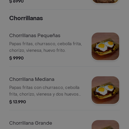
aro de cebolla sobre el pan.
$ 6990
Chorrillanas
Chorrillanas Pequeñas
Papas fritas, churrasco, cebolla frita,
chorizo, vienesa, huevo frito.
$ 9990
Chorrillana Mediana
Papas fritas con churrasco, cebolla
frita, chorizo, vienesa y dos huevos
fritos.
$ 13.990
Chorrillana Grande