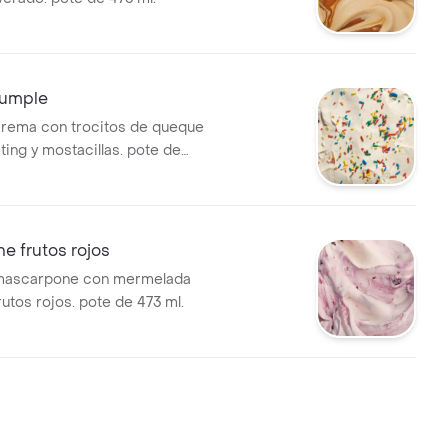
Cumple
crema con trocitos de queque
ting y mostacillas. pote de
e frutos rojos
mascarpone con mermelada
utos rojos. pote de 473 ml.