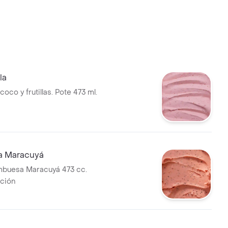
la
oco y frutillas. Pote 473 ml.
a Maracuyá
mbuesa Maracuyá 473 cc.
ción