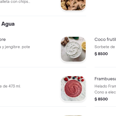
alleta con chips
73 ml.
e Agua
bre
Coco frutil
 y jengibre. pote
Sorbete de c
$ 8500
Frambues
e de 473 ml.
Helado Fra
Cono a elec
$ 8500