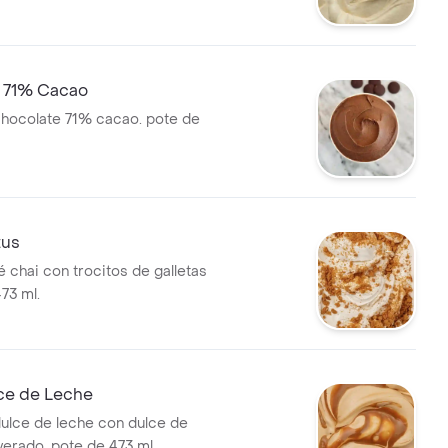
 71% Cacao
hocolate 71% cacao. pote de
tus
 chai con trocitos de galletas
473 ml.
ce de Leche
ulce de leche con dulce de
verado. pote de 473 ml.