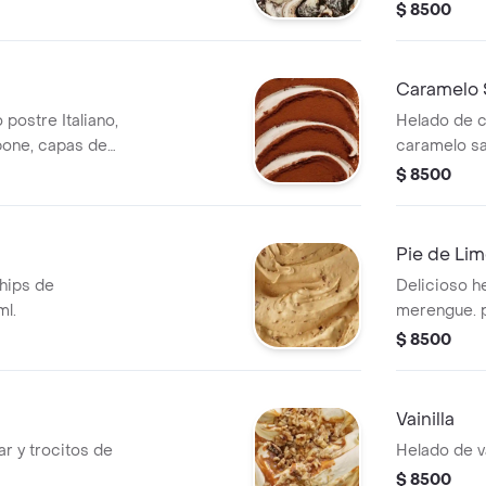
irresistible.
$ 8500
Caramelo 
postre Italiano,
Helado de c
one, capas de
caramelo sa
afé y cacao. Pote
$ 8500
Pie de Li
hips de
Delicioso h
ml.
merengue. p
$ 8500
Vainilla
r y trocitos de
Helado de va
$ 8500