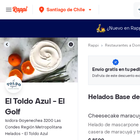
Santiago de Chile
¿Nuevo en Rap
Rappi
Restaurantes a Dom
Envío gratis en tu ped
Disfruta de este descuento exc
pagando con métodos de pago
Helados Base d
El Toldo Azul - El
Golf
Cheesecake maracu
Isidora Goyenechea 3200 Las
Helado de mascarpone
Condes Región Metropolitana
casera de maracuyá y t
Helados - El Toldo Azul
galletas. Pote 473 ml.