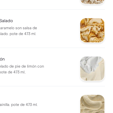
 pote de 473 ml..
Salado
aramelo son salsa de
lado. pote de 473 ml.
món
elado de pie de limón con
ote de 473 ml..
inilla. pote de 473 ml.