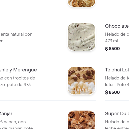
Chocolate
enta natural con
Helado de c
l. .
473 ml.
$ 8500
wnie y Merengue
Té chai Lo
e con trocitos de
Helado de té
zo. pote de 473
lotus. Pote 
$ 8500
Manjar
Súper Dul
% cacao, con
Helado de d
a de manjar. pote
leche entre