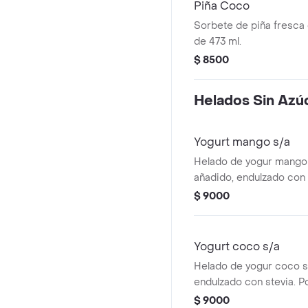
Piña Coco
Sorbete de piña fresca
de 473 ml.
$ 8500
Helados Sin Azú
Yogurt mango s/a
Helado de yogur mango 
añadido, endulzado con 
473 ml.
$ 9000
Yogurt coco s/a
Helado de yogur coco s
endulzado con stevia. P
$ 9000