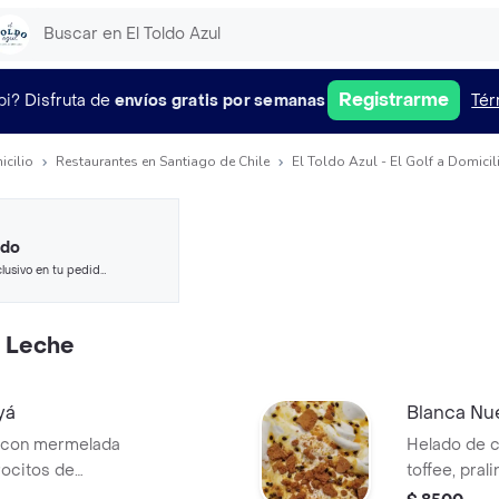
Registrarme
pi?
Disfruta de
envíos gratis por semanas
Tér
icilio
Restaurantes en Santiago de Chile
El Toldo Azul - El Golf a Domicil
ido
lusivo en tu pedido
 seleccionados.
e Leche
yá
Blanca Nu
 con mermelada
Helado de c
rocitos de
toffee, pra
salado. Pote