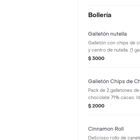
Bollería
Galletón nutella
Galletón con chips de c
y centro de nutella. (1 gal
$ 3000
Galletón Chips de C
Pack de 2 galletones de
chocolate 71% cacao. Id
sandwich helado. Contie
$ 2000
lácteos.
Cinnamon Roll
Delicioso rollo de canel