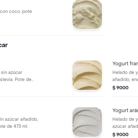
 con coco. pote
car
Yogurt fr
sin azúcar
Helado de y
stevia. Pote de
añadido, en
473 ml.
$ 9000
Yogurt ar
in azúcar añadido,
Helado de y
ote de 473 ml.
azúcar añad
Pote de 473
$ 9000