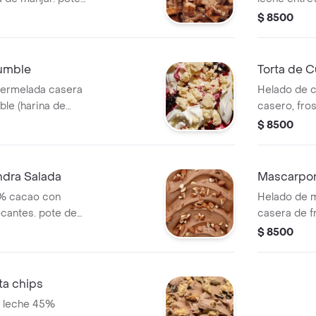
$ 8500
rumble
Torta de 
mermelada casera
Helado de 
le (harina de
casero, fros
nco, no contiene
473 ml.
$ 8500
dra Salada
Mascarpon
1% cacao con
Helado de 
ocantes. pote de
casera de fr
$ 8500
ta chips
e leche 45%