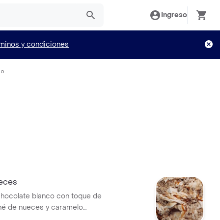
Ingreso
minos y condiciones
io
eces
hocolate blanco con toque de
liné de nueces y caramelo
 de 473 ml.