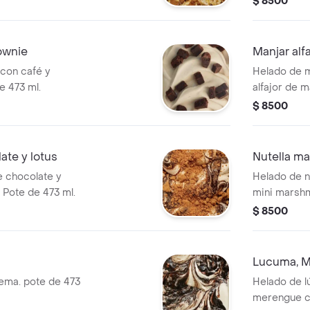
$ 8500
ownie
Manjar alf
con café y
Helado de m
e 473 ml.
alfajor de 
de 473 ml.
$ 8500
ate y lotus
Nutella m
e chocolate y
Helado de nu
. Pote de 473 ml.
mini marshm
$ 8500
Lucuma, M
rema. pote de 473
Helado de l
merengue ca