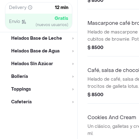
$ 8500
Delivery
12 min
Gratis
Envío
Mascarpone café br
(nuevos usuarios)
Helado de mascarpone 
Helados Base de Leche
cubitos de brownie. Pot
$ 8500
Helados Base de Agua
Helados Sin Azúcar
Café, salsa de chocol
Bollería
Helado de café, salsa d
trocitos de galleta lotus
Toppings
$ 8500
Cafetería
Cookies And Cream
Un clásico, galletas y c
ml.