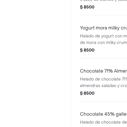
de 473 ml.
$ 8500
Yogurt mora milky c
Helado de yogurt con 
de mora con milky crumb
arroz con chocolate bla
$ 8500
gluten). Pote de 473 ml.
Chocolate 71% Almen
Helado de chocolate 7
almendras saladas y cr
473 ml.
$ 8500
Chocolate 45% galle
Helado de chocolate d