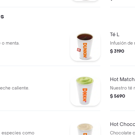
es
Té L
e o menta.
Infusión de
$ 3190
Hot Matcha
eche caliente.
Nuestro té 
$ 5690
Hot Choco
es especies como
Chocolate c