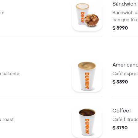
Sándwich 
 m.
Sándwich ca
pan que tú e
classic favor
$ 8990
Americano
caliente .
Café espres
$ 3890
Coffee l
k roast.
Café filtrad
$ 3790