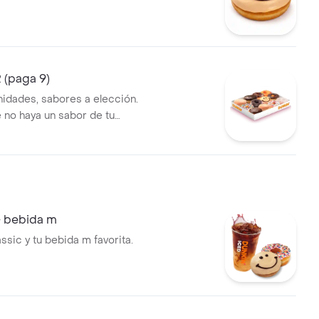
 (paga 9)
nidades, sabores a elección.
 no haya un sabor de tu
e enviara uno de los 3
rnativos.
+ bebida m
ssic y tu bebida m favorita.