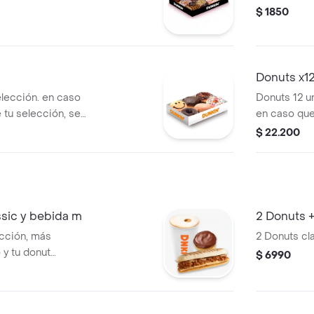
$ 1850
Donuts x12
lección. en caso
Donuts 12 u
 tu selección, se
en caso que
ores alternativos.
selección s
$ 22.200
sabores alte
ssic y bebida m
2 Donuts 
ección, más
2 Donuts cla
y tu donut
$ 6990