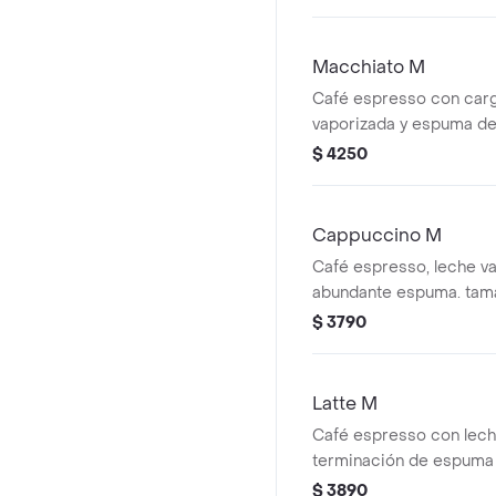
Macchiato M
Café espresso con carg
vaporizada y espuma de
mediano.
$ 4250
Cappuccino M
Café espresso, leche va
abundante espuma. tam
$ 3790
Latte M
Café espresso con lech
terminación de espuma 
mediano.
$ 3890