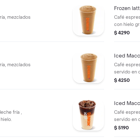
Frozen latt
ría, mezclados
Café espres
con hielo gr
$ 4290
Iced Macc
ría, mezclados
Café espress
servido en 
$ 4250
Iced Macc
eche fría ,
Café espress
hielo.
servido en 
$ 5190