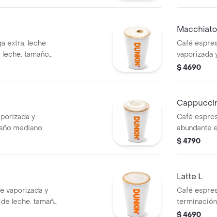
Macchiato
a extra, leche
Café espres
 leche. tamaño
vaporizada 
grande.
$ 4690
Cappucci
porizada y
Café espres
año mediano.
abundante 
$ 4790
Latte L
e vaporizada y
Café espres
de leche. tamaño
terminación
grande.
$ 4690