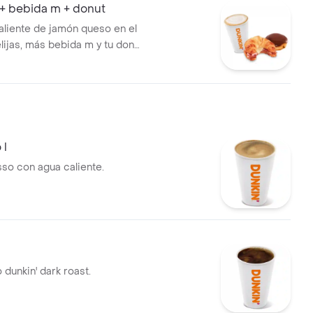
+ bebida m + donut
liente de jamón queso en el
lijas, más bebida m y tu donut
ita!.
 l
so con agua caliente.
o dunkin' dark roast.