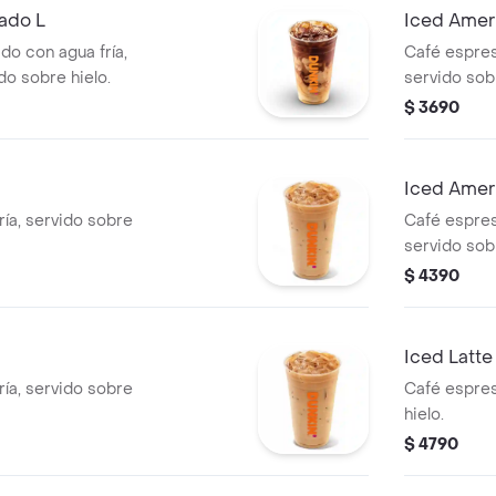
ado L
Iced Amer
o con agua fría,
Café espres
do sobre hielo.
servido sobr
$ 3690
Iced Amer
ría, servido sobre
Café espres
servido sobr
$ 4390
Iced Latte
ría, servido sobre
Café espres
hielo.
$ 4790