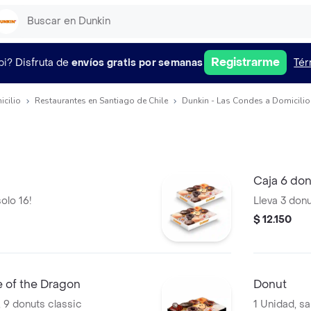
Registrarme
pi?
Disfruta de
envíos gratis por semanas
Tér
icilio
Restaurantes en Santiago de Chile
Dunkin - Las Condes a Domicilio
Caja 6 do
olo 16!
Lleva 3 don
$ 12.150
 of the Dragon
Donut
 9 donuts classic
1 Unidad, sa