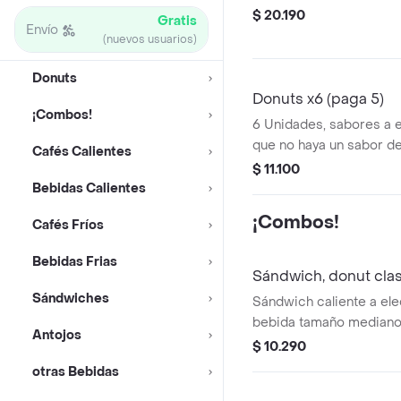
$ 20.190
Gratis
Envío
(nuevos usuarios)
Donuts
Donuts x6 (paga 5)
¡Combos!
6 Unidades, sabores a e
que no haya un sabor de
Cafés Calientes
enviará uno de los 3 sab
$ 11.100
Bebidas Calientes
¡Combos!
Cafés Fríos
Bebidas Frias
Sándwich, donut cla
Sándwiches
Sándwich caliente a el
bebida tamaño mediano 
Antojos
favorita.
$ 10.290
otras Bebidas