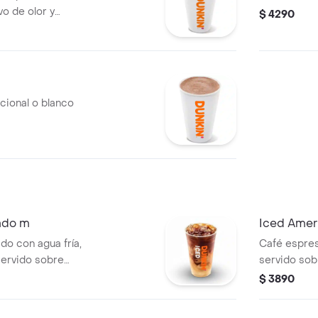
o de olor y
$ 4290
icional o blanco
ado m
Iced Amer
o con agua fría,
Café espres
servido sobre
servido sobr
$ 3890