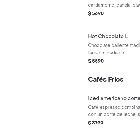
cardamomo, canela, clav
vainilla.
$ 5690
Hot Chocolate L
Chocolate caliente trad
tamaño mediano
$ 5590
Cafés Fríos
Iced americano cort
Café espresso combinad
con un corte de leche, 
hielo.
$ 3790