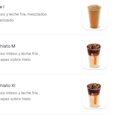
e l
so y leche fría, mezclados
anizado.
hiato M
o inteso y leche fría ,
capas sobre hielo.
hiato Xl
o inteso y leche fría ,
capas sobre hielo.