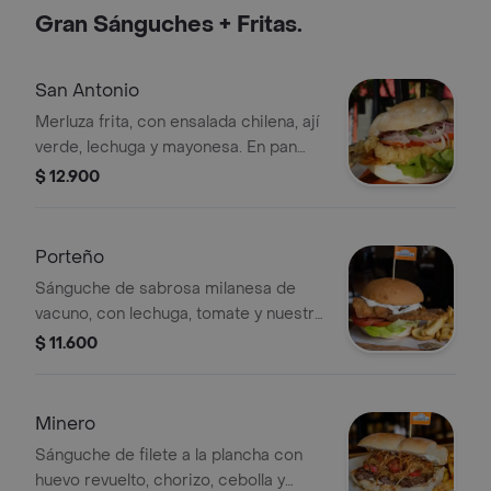
acompañadas de papas fritas.
Gran Sánguches + Fritas.
San Antonio
Merluza frita, con ensalada chilena, ají
verde, lechuga y mayonesa. En pan
marraqueta y acompañado con papas
$ 12.900
fritas.
Porteño
Sánguche de sabrosa milanesa de
vacuno, con lechuga, tomate y nuestra
mayonesa casera. En frica y
$ 11.600
acompañado con papas fritas.
Minero
Sánguche de filete a la plancha con
huevo revuelto, chorizo, cebolla y