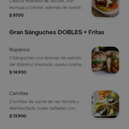
Clásica milanesa de vacuno, con
lechuga y tomate, además de nuestra
mayonesa casera. En pan brioche.
$ 8700
Gran Sánguches DOBLES + Fritas
Rupanco
2 Sánguches con láminas de salmón
del Atlántico ahumado, queso crema,
palta, jengibre y lechuga. En dos
$ 14.900
frescos croissants y acompañados
con papas fritas.
Carnitas
2 tortillas de carne de res tiernita y
deshilachada, todas bañadas con
guacamole, frijoles negros, maíz
$ 13.900
dulcecito, lechuga y crema ácida. En
dos tortillas blancas y acompañadas