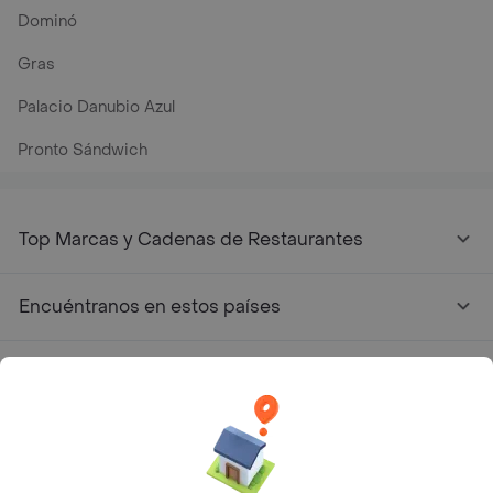
Dominó
Gras
Palacio Danubio Azul
Pronto Sándwich
Top Marcas y Cadenas de Restaurantes
Encuéntranos en estos países
App Store
Google play
AppGallery