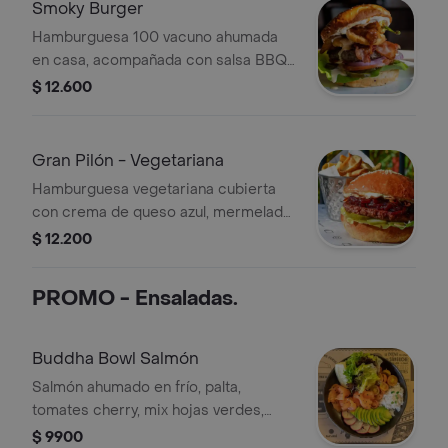
Smoky Burger
Hamburguesa 100 vacuno ahumada
en casa, acompañada con salsa BBQ,
aros cebolla, panceta ahumada, salsa
$ 12.600
queso cheddar a la pimienta, lechuga,
tomate y ají verde frito. En pan
hamburguesa y acompañada con
Gran Pilón - Vegetariana
papas fritas.
Hamburguesa vegetariana cubierta
con crema de queso azul, mermelada
de cebolla, lechuga, pepinillos y
$ 12.200
panceta vegetariana. En pan
hamburguesa acompañado con papas
PROMO - Ensaladas.
fritas.
Buddha Bowl Salmón
Salmón ahumado en frío, palta,
tomates cherry, mix hojas verdes,
rábanos y arroz blanco.
$ 9900