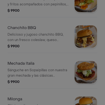
y fritos acompañados con pepinillos,
lechuga y bañada con nuestra salsa
$ 9900
agridulce. En pan brioche.
Chanchito BBQ
Delicioso y jugoso chanchito BBQ,
con un fresco coleslaw, queso
cheddar y coronado con aro de
$ 9900
cebolla. En pan brioche.
Mechada Italia
Sánguche en Sopaipillas con nuestra
gran mechada y las clásicas
compañeras: palta, tomate y
$ 9900
mayonesa casera. En sopaipillas.
Milonga