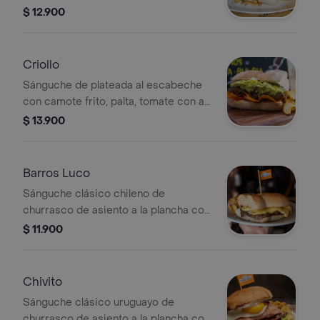
papas hilo. En pan marraqueta y
$ 12.900
acompañado con papas fritas.
Criollo
Sánguche de plateada al escabeche
con camote frito, palta, tomate con ají
verde y mayonesa. En pan marraqueta
$ 13.900
y acompañado con papas fritas.
Barros Luco
Sánguche clásico chileno de
churrasco de asiento a la plancha con
queso gauda derretido. En pan
$ 11.900
marraqueta y acompañado con papas
frita.
Chivito
Sánguche clásico uruguayo de
churrasco de asiento a la plancha con