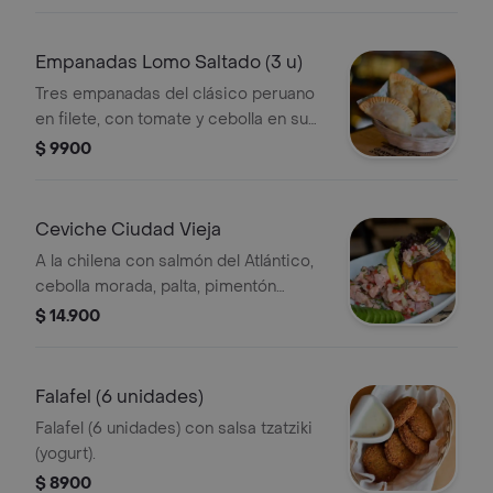
reducción de balsámico.
Empanadas Lomo Saltado (3 u)
Tres empanadas del clásico peruano
en filete, con tomate y cebolla en su
jugo.
$ 9900
Ceviche Ciudad Vieja
A la chilena con salmón del Atlántico,
cebolla morada, palta, pimentón
rojoverde, ají verde, pepino, limón de
$ 14.900
pica y crocantes camotes fritos.
Fresquísimo y terminado con un
toque perfumado de hojas de cilantro.
Falafel (6 unidades)
Falafel (6 unidades) con salsa tzatziki
(yogurt).
$ 8900