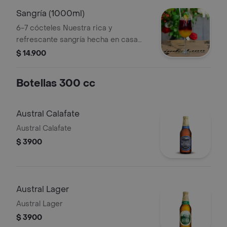
Sangría (1000ml)
6-7 cócteles Nuestra rica y
refrescante sangría hecha en casa
con vino y frutas de la estación.
$ 14.900
Botellas 300 cc
Austral Calafate
Austral Calafate
$ 3900
Austral Lager
Austral Lager
$ 3900