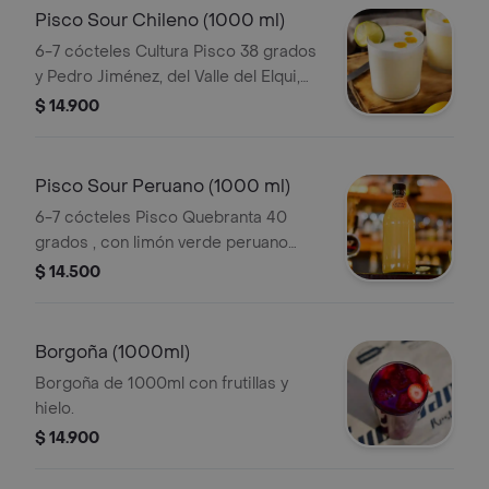
Pisco Sour Chileno (1000 ml)
6-7 cócteles Cultura Pisco 38 grados
y Pedro Jiménez, del Valle del Elqui,
con limón Italia recién exprimido y
$ 14.900
goma.
Pisco Sour Peruano (1000 ml)
6-7 cócteles Pisco Quebranta 40
grados , con limón verde peruano
recién exprimido.
$ 14.500
Borgoña (1000ml)
Borgoña de 1000ml con frutillas y
hielo.
$ 14.900