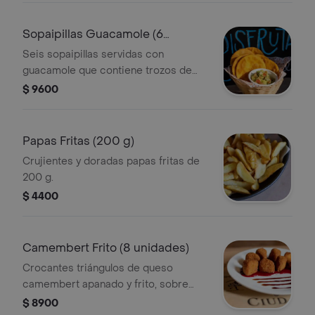
Sopaipillas Guacamole (6
unidades)
Seis sopaipillas servidas con
guacamole que contiene trozos de
tomate y cebolla.
$ 9600
Papas Fritas (200 g)
Crujientes y doradas papas fritas de
200 g.
$ 4400
Camembert Frito (8 unidades)
Crocantes triángulos de queso
camembert apanado y frito, sobre
salsa agridulce de frambuesa y
$ 8900