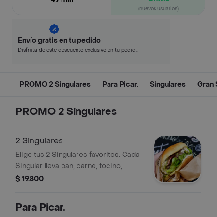
(nuevos usuarios)
Envío gratis en tu pedido
Disfruta de este descuento exclusivo en tu pedido
pagando con métodos de pago seleccionados.
PROMO 2 Singulares
Para Picar.
Singulares
Gran 
PROMO 2 Singulares
2 Singulares
Elige tus 2 Singulares favoritos. Cada
Singular lleva pan, carne, tocino,
lechuga, guacamole y salsa.
$ 19.800
Para Picar.