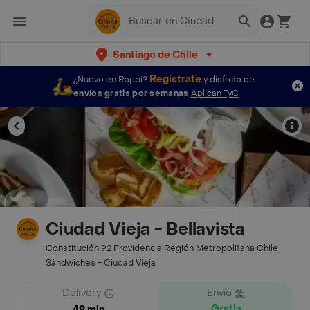
Santiago de Chile
Regístrate
¿Nuevo en Rappi?
y disfruta de
envíos gratis por semanas
Aplican TyC
Ciudad Vieja - Bellavista
Constitución 92 Providencia Región Metropolitana Chile
Sándwiches - Ciudad Vieja
Delivery
Envío
Gratis
49 min