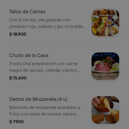
Tabla de Carnes
Con 3 carnes, una guisada con
pimiento rojo, cebolla y ajo, crocantes
bastones de pollo en panko y nuestro
$ 18.900
delicioso chanchito bbq. Todo
acompañado con más de 8 deliciosos
acompañamientos para que tú hagas
Crudo de la Casa
las mezclas que deseas y corones
Tradicional preparación con carne
con una flor de ajo.
magra de vacuno, cebolla, cilantro,
mayonesa casera y ají verde.
$ 15.600
Dedos de Mozzarella (4 u)
Bastones de mozzarella apanados y
fritos con salsa de tomate casera
$ 7900