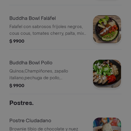
Buddha Bowl Faláfel
Falafel con sabrosos frijoles negros,
cous cous, tomates cherry, palta, mix
hojas verdes y nueces. Todo
$ 9900
acompañado con salsa tzatziki.
Buddha Bowl Pollo
Quinoa,Champiñones, zapallo
italiano,pechuga de pollo,
pimiento,mix de albahaca rúcula,
$ 9900
almendras, queso fresco, semilla de
chía.
Postres.
Postre Ciudadano
Brownie tibio de chocolate y nuez