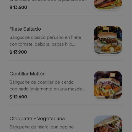
jamón, panceta, huevo frito, tomate,
$ 13.600
lechuga, queso y mayonesa. En pan
frica y acompañado con papas fritas.
Filete Saltado
Sánguche clásico peruano en filete,
con tomate, cebolla, papas hilo,
lechuga y mayonesa. En pan
$ 13.900
marraqueta y acompañado con papas
fritas.
Costillar Maltón
Sánguche de costillar de cerdo
cocinado lentamente en una mezcla
de malta, mostaza y miel.
$ 12.600
Desmenuzado y servido junto a su
juguito con camote frito, lechuga,
cebolla morada y nuestra mayonesa.
Cleopatra - Vegetariana
En pan marraqueta y acompañado
Sánguche de falafel con pepino,
con papas fritas.