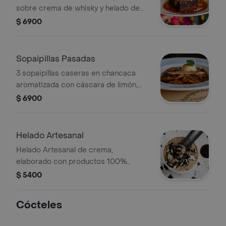
sobre crema de whisky y helado de
crema stracciatella.
$ 6900
Sopaipillas Pasadas
3 sopaipillas caseras en chancaca
aromatizada con cáscara de limón,
naranja y canela. Acompañadas con
$ 6900
una bola de helado vainilla artesanal.
Helado Artesanal
Helado Artesanal de crema,
elaborado con productos 100%
naturales y trozos de galleta de
$ 5400
chocolate con crema.
Cócteles