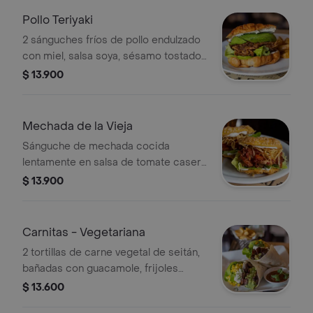
de papas fritas.
Pollo Teriyaki
2 sánguches fríos de pollo endulzado
con miel, salsa soya, sésamo tostado,
queso crema, palta y lechuga. En dos
$ 13.900
croissant y acompañados con papas
fritas.
Mechada de la Vieja
Sánguche de mechada cocida
lentamente en salsa de tomate casera
acompañada con papas hilo, lechuga,
$ 13.900
espárragos salteados en mantequilla
y mayonesa. En sopaipilla y
acompañado con papas fritas.
Carnitas - Vegetariana
2 tortillas de carne vegetal de seitán,
bañadas con guacamole, frijoles
negros, maíz dulcecito, lechuga y
$ 13.600
crema ácida. En dos tortillas blancas y