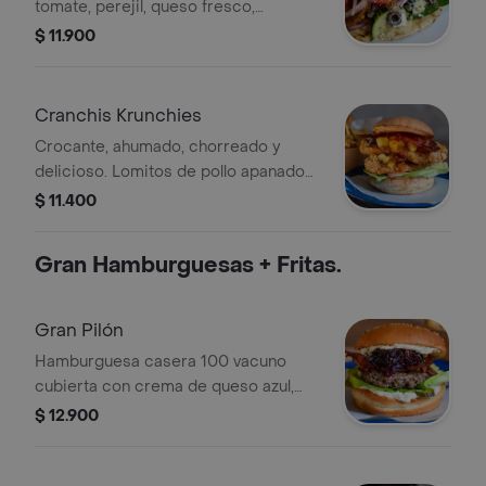
tomate, perejil, queso fresco,
alcaparras, aceitunas negras y cebolla
$ 11.900
morada con salsa tzatziki. En pan pita
árabe y acompañado con papas fritas.
Cranchis Krunchies
Crocante, ahumado, chorreado y
delicioso. Lomitos de pollo apanados
y frito, con encurtido de piña y
$ 11.400
rábano, panceta ahumada y bañado
con nuestra dulce salsa thai. En pan
Gran Hamburguesas + Fritas.
frica y acompañado con papas fritas.
Gran Pilón
Hamburguesa casera 100 vacuno
cubierta con crema de queso azul,
mermelada de cebolla, lechuga,
$ 12.900
pepinillos y panceta. En pan brioche y
acompañada con papas fritas.