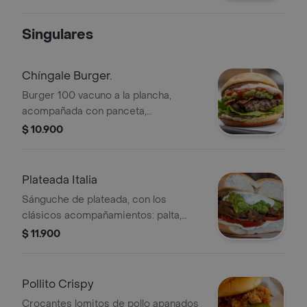
Singulares
Chíngale Burger.
Burger 100 vacuno a la plancha,
acompañada con panceta,
guacamole, pepinillos, lechuga y
$ 10.900
nuestra salsa mayonesa con picante.
En pan brioche.
Plateada Italia
Sánguche de plateada, con los
clásicos acompañamientos: palta,
tomate y mayonesa casera. En pan
$ 11.900
marraqueta.
Pollito Crispy
Crocantes lomitos de pollo apanados