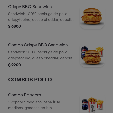
Crispy BBQ Sandwich
Sandwich 100% pechuga de pollo
crispy,tocino, queso cheddar, cebolla
crispy, salsa Bbq
$ 6800
Combo Crispy BBQ Sandwich
Sandwich 100% pechuga de pollo
crispy,tocino, queso cheddar, cebolla
crispy, Bbq, papa mediana, 1 gaseosa
$ 9200
en lata
COMBOS POLLO
Combo Popcorn
1 Popcorn mediano, papa frita
mediana, gaseosa en lata