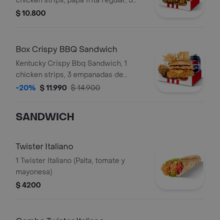
chicken strips, papa frita regular, 3
empandas de queso , gaseosa en lata
$ 10.800
Box Crispy BBQ Sandwich
Kentucky Crispy Bbq Sandwich, 1
chicken strips, 3 empanadas de
queso , papa frita regular, gaseosa en
-20%
$ 11.990
$ 14.900
Lata
SANDWICH
Twister Italiano
1 Twister Italiano (Palta, tomate y
mayonesa)
$ 4200