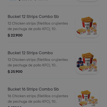
Bucket 12 Strips Combo Sb
12 Chicken strips (filetillos crujientes
de pechuga de pollo KFC), 10
empanadas de queso 3 papa fritas
$ 22.900
regulares, 1 popcorn mediano
Bucket 12 Strips Combo
12 Chicken strips (filetillos crujientes
de pechuga de pollo KFC), 10
empanadas de queso , 3 papa fritas
$ 25.900
regulares, 3 gaseosa en lata, 1
popcorn mediano
Bucket 16 Strips Combo Sb
16 Chicken strips (filetillos crujientes
de pechuga de pollo KFC), 10