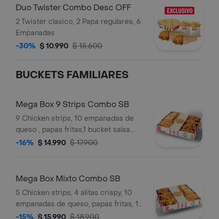
Duo Twister Combo Desc OFF
2 Twister clasico, 2 Papa regulares, 6
Empanadas
-30%
$ 10.990
$ 15.600
BUCKETS FAMILIARES
Mega Box 9 Strips Combo SB
9 Chicken strips, 10 empanadas de
queso , papas fritas,1 bucket salsa
secreta mediana
-16%
$ 14.990
$ 17.900
Mega Box Mixto Combo SB
5 Chicken strips, 4 alitas crispy, 10
empanadas de queso, papas fritas, 1
bucket salsa secreta mediana
-15%
$ 15.990
$ 18.900