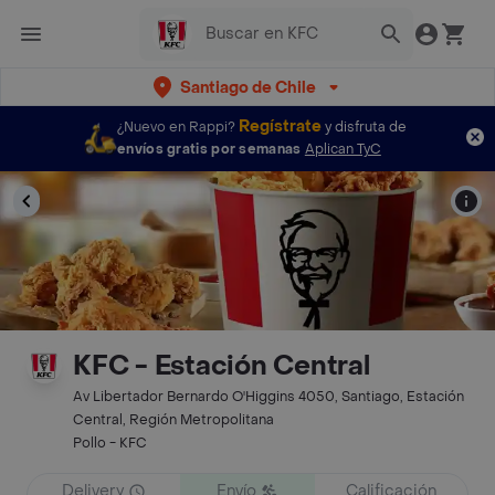
Santiago de Chile
Regístrate
¿Nuevo en Rappi?
y disfruta de
envíos gratis por semanas
Aplican TyC
KFC - Estación Central
Av Libertador Bernardo O'Higgins 4050, Santiago, Estación
Central, Región Metropolitana
Pollo - KFC
Delivery
Envío
Calificación