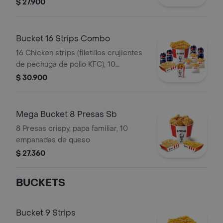
empanadas de queso , 4 papa fritas
$ 27.900
regulares,1 popcorn mediano
Bucket 16 Strips Combo
16 Chicken strips (filetillos crujientes
de pechuga de pollo KFC), 10
empanadas de queso, 4 papa fritas
$ 30.900
regulares, 4 gaseosa en lata, 1
popcorn mediano
Mega Bucket 8 Presas Sb
8 Presas crispy, papa familiar, 10
empanadas de queso
$ 27.360
BUCKETS
Bucket 9 Strips