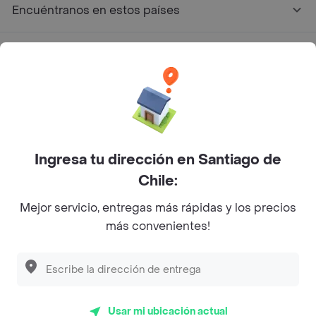
Encuéntranos en estos países
App Store
Google play
AppGallery
Ingresa tu dirección en Santiago de
Pide tu comida favorita cerca de ti
Chile:
Mejor servicio, entregas más rápidas y los precios
Categorías
más convenientes!
Únete a Rappi
Sobre Rappi
Usar mi ubicación actual