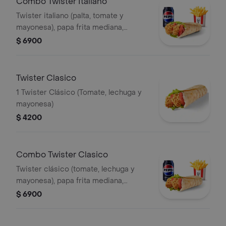
Combo Twister Italiano
Twister italiano (palta, tomate y
mayonesa), papa frita mediana,
gaseosa en lata
$ 6900
Twister Clasico
1 Twister Clásico (Tomate, lechuga y
mayonesa)
$ 4200
Combo Twister Clasico
Twister clásico (tomate, lechuga y
mayonesa), papa frita mediana,
gaseosa en lata
$ 6900