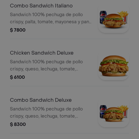
Combo Sandwich Italiano
Sandwich 100% pechuga de pollo
crispy, palta, tomate, mayonesa y pan
brioche, papa frita mediana, gaseosa
$ 7800
en lata
Chicken Sandwich Deluxe
Sandwich 100% pechuga de pollo
crispy, queso, lechuga, tomate,
mayonesa, pepinillo y pan brioche
$ 6100
Combo Sandwich Deluxe
Sandwich 100% pechuga de pollo
crispy, queso, lechuga, tomate,
mayonesa, pepinillo y pan brioche,
$ 8300
papa frita mediana, gaseosa en lata