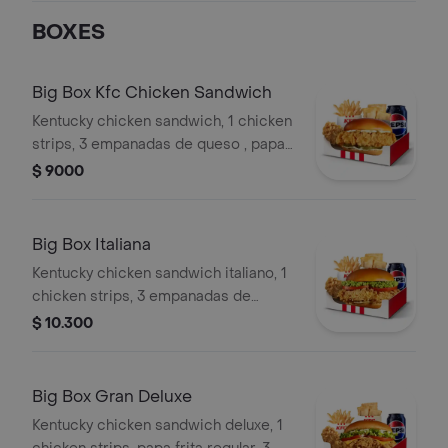
BOXES
Big Box Kfc Chicken Sandwich
Kentucky chicken sandwich, 1 chicken
strips, 3 empanadas de queso , papa
frita regular, gaseosa en lata
$ 9000
Big Box Italiana
Kentucky chicken sandwich italiano, 1
chicken strips, 3 empanadas de
queso , papa frita regular, gaseosa en
$ 10.300
lata
Big Box Gran Deluxe
Kentucky chicken sandwich deluxe, 1