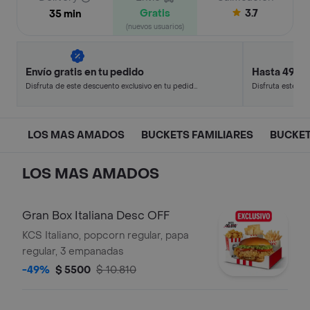
Gratis
3.7
35 min
(nuevos usuarios)
Envío gratis en tu pedido
Hasta 49% 
Disfruta de este descuento exclusivo en tu pedido
Disfruta este de
pagando con métodos de pago seleccionados.
en minutos.
LOS MAS AMADOS
BUCKETS FAMILIARES
BUCKE
LOS MAS AMADOS
Gran Box Italiana Desc OFF
KCS Italiano, popcorn regular, papa
regular, 3 empanadas
-49%
$ 5500
$ 10.810