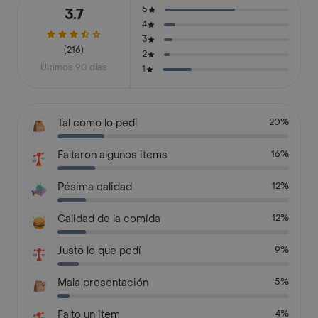
5
3.7
4
3
(216)
2
Últimos 90 días
1
Tal como lo pedí
20%
Faltaron algunos items
16%
Pésima calidad
12%
Calidad de la comida
12%
Justo lo que pedí
9%
Mala presentación
5%
Falto un item
4%