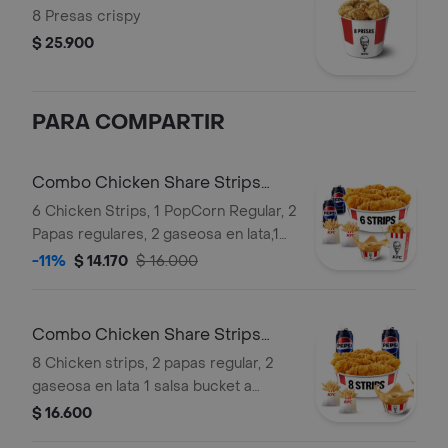
8 Presas crispy
$ 25.900
PARA COMPARTIR
Combo Chicken Share Strips
Pop Salsa
6 Chicken Strips, 1 PopCorn Regular, 2
Papas regulares, 2 gaseosa en lata,1
bucket salsa a eleccion
-11%
$ 14.170
$ 16.000
Combo Chicken Share Strips
Salsa
8 Chicken strips, 2 papas regular, 2
gaseosa en lata 1 salsa bucket a
eleccion
$ 16.600