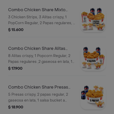
Combo Chicken Share Mixto
Salsa
3 Chicken Strips, 3 Alitas crispy, 1
PopCorn Regular, 2 Papas regulares, 2
gaseosa en lata, 1 salsa bucket a
$ 15.600
elección
Combo Chicken Share Alitas
Salsa
8 Alitas crispy, 1 Popcorn Regular, 2
Papas regulares ,2 gaseosa en lata, 1
salsa bucket a eleccion
$ 17.900
Combo Chicken Share Presas
Salsa
5 Presas crispy, 2 papas regular, 2
gaseosa en lata, 1 salsa bucket a
elección
$ 18.900