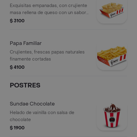
Exquisitas empanadas, con crujiente
masa rellena de queso con un sabor
delicioso seleccionado por
$ 3100
especialistas de KFC.
Papa Familiar
Crujientes, frescas papas naturales
finamente cortadas
$ 4100
POSTRES
Sundae Chocolate
Helado de vainilla con salsa de
chocolate
$ 1900