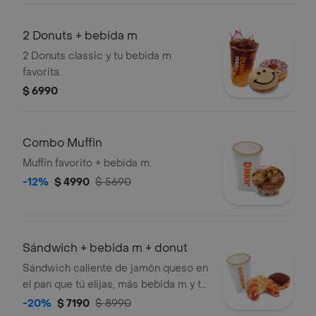
2 Donuts + bebida m
2 Donuts classic y tu bebida m
favorita.
$ 6990
Combo Muffin
Muffin favorito + bebida m.
-12%
$ 4990
$ 5690
Sándwich + bebida m + donut
Sándwich caliente de jamón queso en
el pan que tú elijas, más bebida m y tu
donut classic favorita!.
-20%
$ 7190
$ 8990