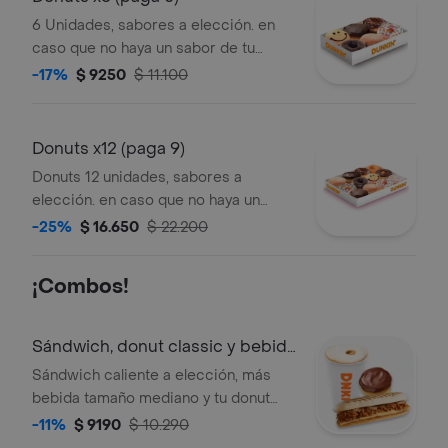
6 Unidades, sabores a elección. en
caso que no haya un sabor de tu
selección, se enviará uno de los 3
-17%
$ 9250
$ 11.100
sabores alternativos.
Donuts x12 (paga 9)
Donuts 12 unidades, sabores a
elección. en caso que no haya un
sabor de tu selección se enviara uno
-25%
$ 16.650
$ 22.200
de los 3 sabores alternativos.
¡Combos!
Sándwich, donut classic y bebida
m
Sándwich caliente a elección, más
bebida tamaño mediano y tu donut
favorita.
-11%
$ 9190
$ 10.290