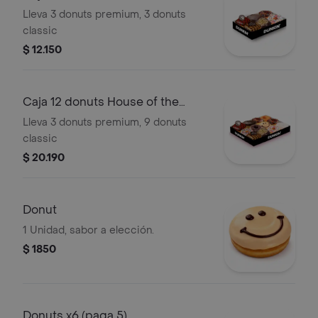
Dragon
Lleva 3 donuts premium, 3 donuts
classic
$ 12.150
Caja 12 donuts House of the
Dragon
Lleva 3 donuts premium, 9 donuts
classic
$ 20.190
Donut
1 Unidad, sabor a elección.
$ 1850
Donuts x6 (paga 5)