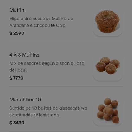
Muffin
Elige entre nuestros Muffins de
Arándano o Chocolate Chip.
$ 2590
4 X 3 Muffins
Mix de sabores según disponibilidad
del local.
$ 7770
Munchkins 10
Surtido de 10 bolitas de glaseadas y/o
azucaradas rellenas con
manjar(Surtido puede variar según
$ 3490
disponibilidad del local).