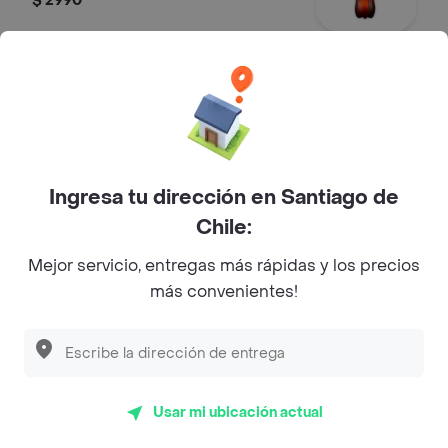
$ 2990
Agua vital 600 ml
Agua.
$ 2690
Ingresa tu dirección en Santiago de
Chile:
Café Molido
Mejor servicio, entregas más rápidas y los precios
Café en Grano Molido French
más convenientes!
Vanilla
Café arábica de grano molido
variedad french vanilla 453 g
$ 13.990
Usar mi ubicación actual