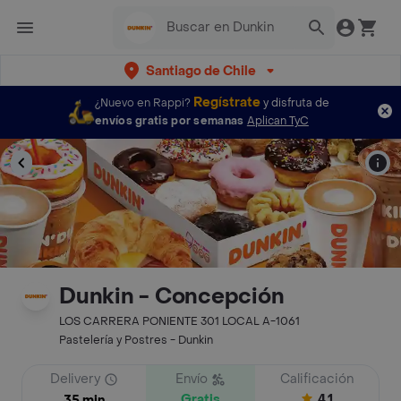
Santiago de Chile
Regístrate
¿Nuevo en Rappi?
y disfruta de
envíos gratis por semanas
Aplican TyC
Dunkin - Concepción
LOS CARRERA PONIENTE 301 LOCAL A-1061
Pastelería y Postres - Dunkin
Delivery
Envío
Calificación
Gratis
4.1
35 min