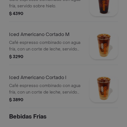
fría, servido sobre hielo.
$ 4390
Iced Americano Cortado M
Café espresso combinado con agua
fría, con un corte de leche, servido
sobre hielo.
$ 3290
Iced Americano Cortado l
Café espresso combinado con agua
fría, con un corte de leche, servido
sobre hielo.
$ 3890
Bebidas Frias