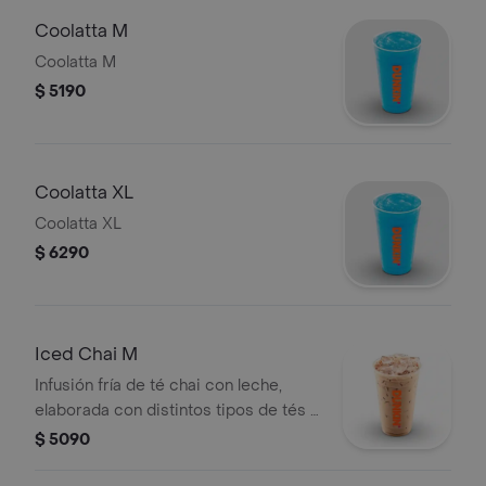
Coolatta M
Coolatta M
$ 5190
Coolatta XL
Coolatta XL
$ 6290
Iced Chai M
Infusión fría de té chai con leche,
elaborada con distintos tipos de tés y
especias.
$ 5090