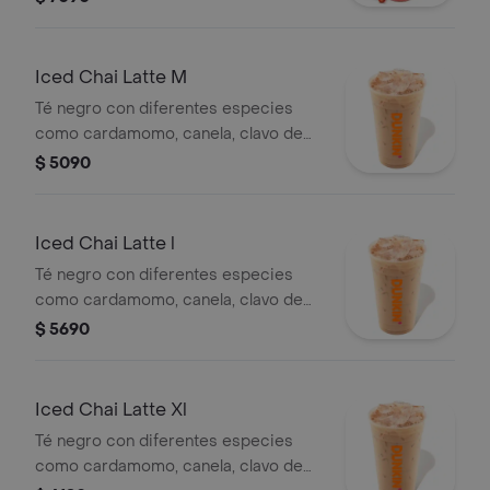
Iced Chai Latte M
Té negro con diferentes especies
como cardamomo, canela, clavo de
olor, vainilla, y anís, servido con hielo
$ 5090
Iced Chai Latte l
Té negro con diferentes especies
como cardamomo, canela, clavo de
olor, vainilla, y anís, servido con hielo
$ 5690
Iced Chai Latte Xl
Té negro con diferentes especies
como cardamomo, canela, clavo de