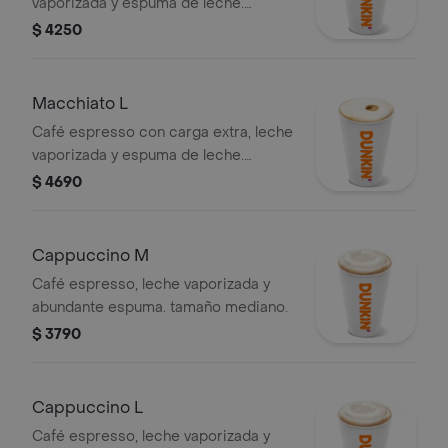
vaporizada y espuma de leche.
tamaño mediano.
$ 4250
Macchiato L
Café espresso con carga extra, leche
vaporizada y espuma de leche.
tamaño grande.
$ 4690
Cappuccino M
Café espresso, leche vaporizada y
abundante espuma. tamaño mediano.
$ 3790
Cappuccino L
Café espresso, leche vaporizada y