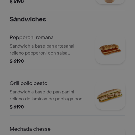
olor, vainilla, y anís, servido con hielo
$ 6190
Sándwiches
Pepperoni romana
Sandwich a base pan artesanal
relleno pepperoni con salsa
pomodoro y queso gauda
$ 6190
Grill pollo pesto
Sandwich a base de pan panini
relleno de laminas de pechuga con
pesto, queso parmesano
$ 6190
Mechada chesse