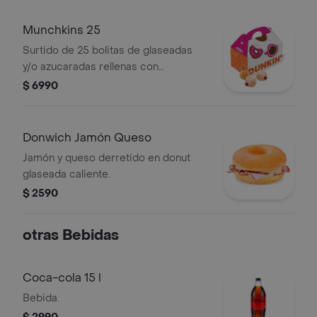
Munchkins 25
Surtido de 25 bolitas de glaseadas
y/o azucaradas rellenas con
manjar(surtido puede variar según
$ 6990
disponibilidad del local). .
Donwich Jamón Queso
Jamón y queso derretido en donut
glaseada caliente.
$ 2590
otras Bebidas
Coca-cola 15 l
Bebida.