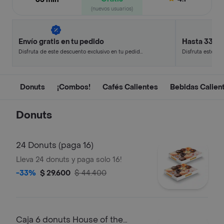
(nuevos usuarios)
Envío gratis en tu pedido
Hasta 33% 
Disfruta de este descuento exclusivo en tu pedido
Disfruta este de
pagando con métodos de pago seleccionados.
en minutos.
Donuts
¡Combos!
Cafés Calientes
Bebidas Calien
Donuts
24 Donuts (paga 16)
Lleva 24 donuts y paga solo 16!
-33%
$ 29.600
$ 44.400
Caja 6 donuts House of the