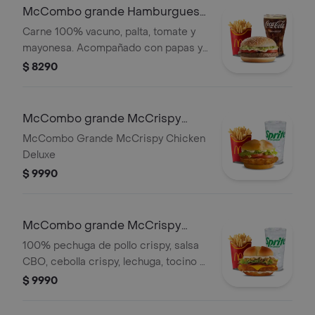
McCombo grande Hamburguesa
Italiana
Carne 100% vacuno, palta, tomate y
mayonesa. Acompañado con papas y
bebida grande a elección.
$ 8290
McCombo grande McCrispy
Deluxe
McCombo Grande McCrispy Chicken
Deluxe
$ 9990
McCombo grande McCrispy
Legend
100% pechuga de pollo crispy, salsa
CBO, cebolla crispy, lechuga, tocino y
queso cheddar en pan de papa.
$ 9990
Acompañado con papas y bebida
grande a elección.