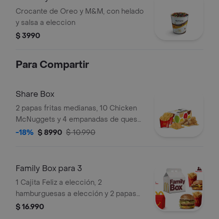
Crocante de Oreo y M&M, con helado
y salsa a eleccion
$ 3990
Para Compartir
Share Box
2 papas fritas medianas, 10 Chicken
McNuggets y 4 empanadas de queso.
Ideal para compartir.
-18%
$ 8990
$ 10.990
Family Box para 3
1 Cajita Feliz a elección, 2
hamburguesas a elección y 2 papas
grandes.
$ 16.990