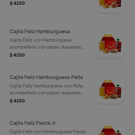
$ 4250
Cajita Feliz Hamburguesa
Cajita Feliz con Hamburguesa
acompañado con papas duquesas,
puré de manzana y bebida pequeña a
$ 4250
elecció. Elige entre juguete o libro.
Cajita Feliz Hamburguesa Palta
Cajita Feliz Hamburguesa con Palta,
acompañado con papas duquesas,
puré de manzana y bebida pequeña a
$ 4250
elecció. Elige entre juguete o libro.
Cajita Feliz Fiesta Jr
Cajita Feliz con Hamburguesa Fiesta