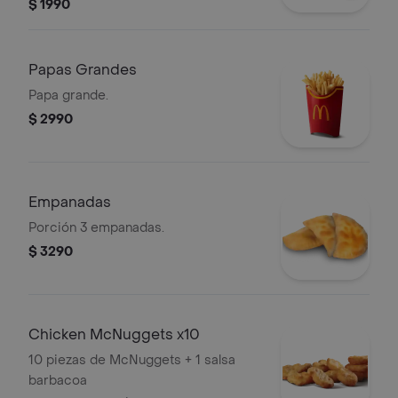
relleno de manzana y canela.
$ 1990
Papas Grandes
Papa grande.
$ 2990
Empanadas
Porción 3 empanadas.
$ 3290
Chicken McNuggets x10
10 piezas de McNuggets + 1 salsa
barbacoa