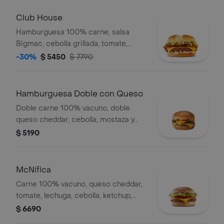
Club House
Hamburguesa 100% carne, salsa
Bigmac, cebolla grillada, tomate,
lechuga, tocino y queso.
-30%
$ 5450
$ 7790
Hamburguesa Doble con Queso
Doble carne 100% vacuno, doble
queso cheddar, cebolla, mostaza y
ketchup.
$ 5190
McNífica
Carne 100% vacuno, queso cheddar,
tomate, lechuga, cebolla, ketchup,
mostaza y mayonesa.
$ 6690