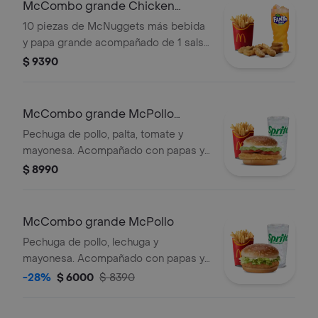
McCombo grande Chicken
McNuggets x10
10 piezas de McNuggets más bebida
y papa grande acompañado de 1 salsa
barbacoa
$ 9390
McCombo grande McPollo
Italiano
Pechuga de pollo, palta, tomate y
mayonesa. Acompañado con papas y
bebida grande.
$ 8990
McCombo grande McPollo
Pechuga de pollo, lechuga y
mayonesa. Acompañado con papas y
bebida grande.
-28%
$ 6000
$ 8390