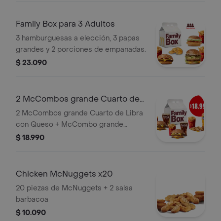
Family Box para 3 Adultos
3 hamburguesas a elección, 3 papas
grandes y 2 porciones de empanadas.
$ 23.090
2 McCombos grande Cuarto de
Libra con Queso + McCombo
2 McCombos grande Cuarto de Libra
grande McN
con Queso + McCombo grande
McNuggets x10
$ 18.990
Chicken McNuggets x20
20 piezas de McNuggets + 2 salsa
barbacoa
$ 10.090