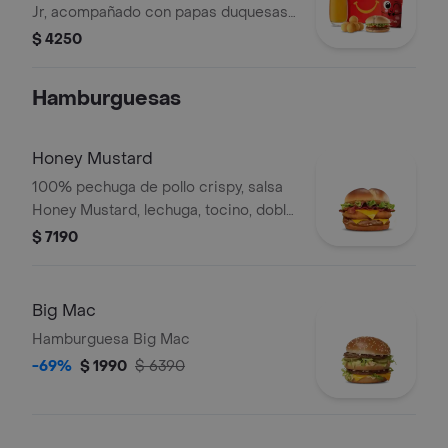
Jr, acompañado con papas duquesas,
puré de manzana y bebida pequeña a
$ 4250
elecció. Elige entre juguete o libro.
Hamburguesas
Honey Mustard
100% pechuga de pollo crispy, salsa
Honey Mustard, lechuga, tocino, doble
queso cheddar y cebolla grillada en
$ 7190
pan de papa.
Big Mac
Hamburguesa Big Mac
-69%
$ 1990
$ 6390