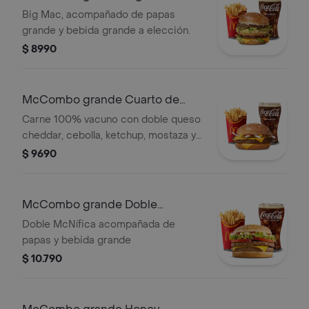
Big Mac, acompañado de papas
grande y bebida grande a elección.
$ 8990
McCombo grande Cuarto de
Libra con Queso
Carne 100% vacuno con doble queso
cheddar, cebolla, ketchup, mostaza y
pepinillos. Acompañado con papas y
$ 9690
bebida grande.
McCombo grande Doble
McNífica
Doble McNífica acompañada de
papas y bebida grande
$ 10.790