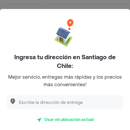
Aprovecha el envío gratis en tu
Promoción
primera compra en tiendas
Vigente
seleccionadas. Aplican T&C
Horario de
07:00:00
Apertura
Ingresa tu dirección en Santiago de
Chile:
Horario de
23:30:00
Cierre
Mejor servicio, entregas más rápidas y los precios
más convenientes!
McDonald's - Centro Histórico
Menú a Domicilio
Usar mi ubicación actual
3.5
(176)