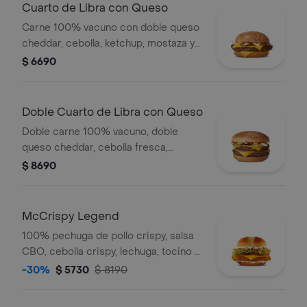
Cuarto de Libra con Queso
Carne 100% vacuno con doble queso
cheddar, cebolla, ketchup, mostaza y
pepinillos.
$ 6690
Doble Cuarto de Libra con Queso
Doble carne 100% vacuno, doble
queso cheddar, cebolla fresca,
ketchup, mostaza y pepinillo.
$ 8690
McCrispy Legend
100% pechuga de pollo crispy, salsa
CBO, cebolla crispy, lechuga, tocino y
queso cheddar en pan de papa.
-30%
$ 5730
$ 8190