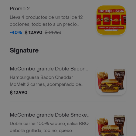
Promo 2
Lleva 4 productos de un total de 12
opciones, todo esto a un precio
increible
-40%
$ 12.990
$ 21.760
Signature
McCombo grande Doble Bacon
Cheddar McMelt
Hamburguesa Bacon Cheddar
McMelt 2 carnes, acompañado de
bebida y papas grandes
$ 12.990
McCombo grande Doble Smoke
House
Doble carne 100% vacuno, salsa BBQ,
cebolla grillada, tocino, queso