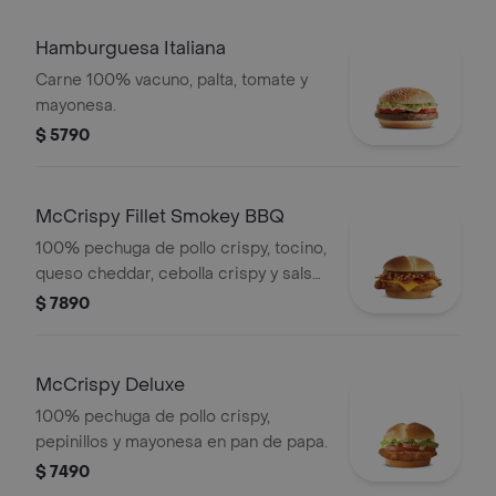
Hamburguesa Italiana
Carne 100% vacuno, palta, tomate y
mayonesa.
$ 5790
McCrispy Fillet Smokey BBQ
100% pechuga de pollo crispy, tocino,
queso cheddar, cebolla crispy y salsa
BBQ en pan de papa.
$ 7890
McCrispy Deluxe
100% pechuga de pollo crispy,
pepinillos y mayonesa en pan de papa.
$ 7490