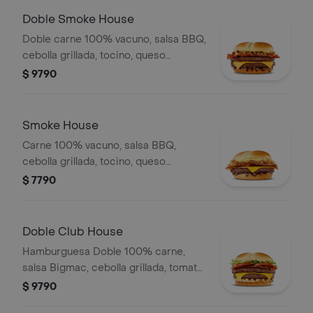
Doble Smoke House
Doble carne 100% vacuno, salsa BBQ,
cebolla grillada, tocino, queso
cheddar y salsa CBO en pan de papa.
$ 9790
Smoke House
Carne 100% vacuno, salsa BBQ,
cebolla grillada, tocino, queso
cheddar y salsa CBO en pan de papa.
$ 7790
Doble Club House
Hamburguesa Doble 100% carne,
salsa Bigmac, cebolla grillada, tomate,
lechuga, tocino y queso.
$ 9790