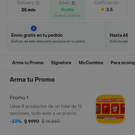
Delivery
Envío
Calificación
Gratis
3.5
35 min
(nuevos usuarios)
Envío gratis en tu pedido
Hasta 68% 
Disfruta de este descuento exclusivo en tu pedido
Disfruta este de
pagando con métodos de pago seleccionados.
en minutos.
Arma tu Promo
Signature
McCombos
Para acomp
Arma tu Promo
Promo 1
Lleva 4 productos de un total de 12
opciones, todo esto a un precio
increible
-33%
$ 9990
$ 14.860