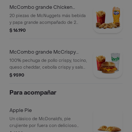
McCombo grande Chicken
McNuggets x20
20 piezas de McNuggets más bebida
y papa grande acompañado de 2
salsa barbacoa
$ 16.190
McCombo grande McCrispy
Fillet Smokey BBQ
100% pechuga de pollo crispy, tocino,
queso cheddar, cebolla crispy y salsa
BBQ en pan de papa. Acompañado
$ 9590
con papas y bebida grande.
Para acompañar
Apple Pie
Un clásico de McDonald's, pie
crujiente por fuera con delicioso