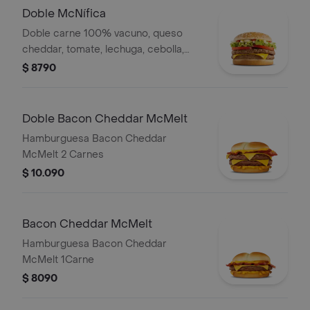
Doble McNífica
Doble carne 100% vacuno, queso
cheddar, tomate, lechuga, cebolla,
ketchup, mostaza y mayonesa
$ 8790
Doble Bacon Cheddar McMelt
Hamburguesa Bacon Cheddar
McMelt 2 Carnes
$ 10.090
Bacon Cheddar McMelt
Hamburguesa Bacon Cheddar
McMelt 1Carne
$ 8090