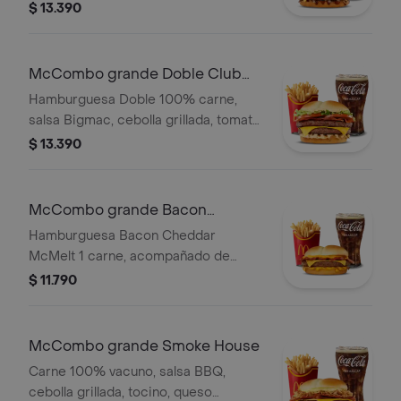
cheddar y salsa CBO en pan de papa.
$ 13.390
Acompañado con papas y bebida
grande.
McCombo grande Doble Club
House
Hamburguesa Doble 100% carne,
salsa Bigmac, cebolla grillada, tomate,
lechuga, tocino y queso. Acompañado
$ 13.390
con papas y bebida grande a
elección.
McCombo grande Bacon
Cheddar McMelt
Hamburguesa Bacon Cheddar
McMelt 1 carne, acompañado de
bebida y papas grandes
$ 11.790
McCombo grande Smoke House
Carne 100% vacuno, salsa BBQ,
cebolla grillada, tocino, queso