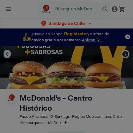
Santiago de Chile
Regístrate
¿Nuevo en Rappi?
y disfruta de
envíos gratis por semanas
Aplican TyC
McDonald's - Centro
Histórico
Paseo Ahumada 12, Santiago, Región Metropolitana, Chile
Hamburguesa - McDonald's