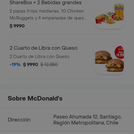
ShareBox + 2 Bebidas grandes
2 papas fritas medianas, 10 Chicken
McNuggets y 4 empanadas de queso
+ 2 Bebidas grandes. Ideal para
$ 9990
compartir.
2 Cuarto de Libra con Queso
2 Cuarto de Libra con Queso
-19%
$ 9990
$ 12.380
Sobre McDonald's
Paseo Ahumada 12, Santiago,
Dirección
Región Metropolitana, Chile