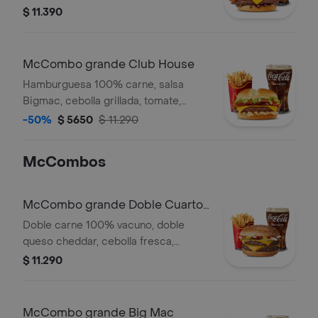
cheddar y salsa CBO en pan de papa.
$ 11.390
Acompañado con papas y bebida
grande a elección.
McCombo grande Club House
Hamburguesa 100% carne, salsa
Bigmac, cebolla grillada, tomate,
lechuga, tocino y queso. Acompañado
-50%
$ 5650
$ 11.290
con papas y bebida grande a
elección.
McCombos
McCombo grande Doble Cuarto
de Libra con Queso
Doble carne 100% vacuno, doble
queso cheddar, cebolla fresca,
ketchup, mostaza y pepinillo.
$ 11.290
Acompañado con papas y bebida
grande.
McCombo grande Big Mac