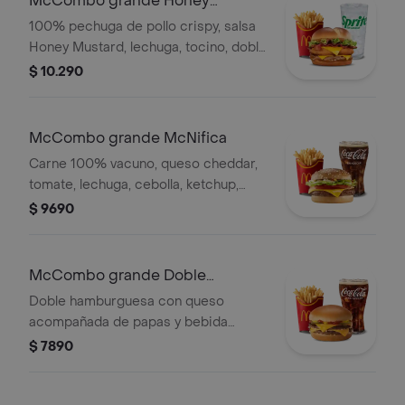
McCombo grande Honey
Mustard
100% pechuga de pollo crispy, salsa
Honey Mustard, lechuga, tocino, doble
queso cheddar y cebolla grillada en
$ 10.290
pan de papa. Acompañado con papas
y bebida grande a elección.
McCombo grande McNifica
Carne 100% vacuno, queso cheddar,
tomate, lechuga, cebolla, ketchup,
mostaza y mayonesa. Acompañado
$ 9690
con papas y bebida grande.
McCombo grande Doble
Hamburguesa con Queso
Doble hamburguesa con queso
acompañada de papas y bebida
grande
$ 7890