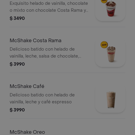
Exquisito helado de vainilla, chocolate
o mixto con chocolate Costa Rama y
salsa a elección entre chocolate,
$ 3490
manjar o frutilla.
McShake Costa Rama
Delicioso batido con helado de
vainilla, leche, salsa de chocolate,
manjar o frutilla y trozos de chocolate
$ 3990
Costa Rama.
McShake Café
Delicioso batido con helado de
vainilla, leche y café espresso
$ 3990
McShake Oreo