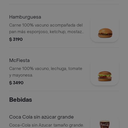
Hamburguesa
Carne 100% vacuno acompañada del
pan más esponjoso, ketchup, mostaza
y cebolla fresca.
$ 3190
McFiesta
Carne 100% vacuno, lechuga, tomate
y mayonesa.
$ 3490
Bebidas
Coca Cola sin azúcar grande
Coca-Cola sin Azucar tamaño grande.