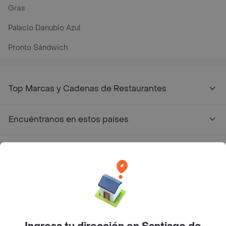
Gras
Palacio Danubio Azul
Pronto Sándwich
Top Marcas y Cadenas de Restaurantes
Encuéntranos en estos países
App Store
Google play
AppGallery