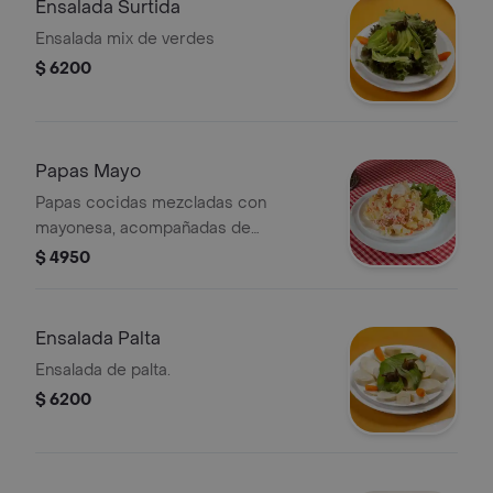
Ensalada Surtida
Ensalada mix de verdes
$ 6200
Papas Mayo
Papas cocidas mezcladas con
mayonesa, acompañadas de
zanahoria rallada y lechuga.
$ 4950
Ensalada Palta
Ensalada de palta.
$ 6200