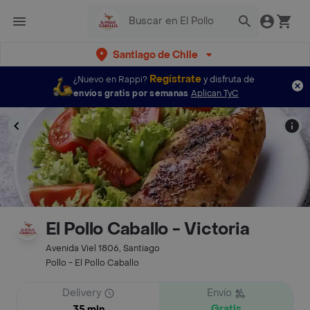
Santiago de Chile
Regístrate
¿Nuevo en Rappi?
y disfruta de
envíos gratis por semanas
Aplican TyC
El Pollo Caballo - Victoria
Avenida Viel 1806, Santiago
Pollo - El Pollo Caballo
Delivery
Envío
Gratis
35 min