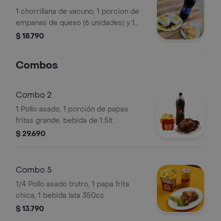
1 chorrillana de vacuno, 1 porcion de
empanas de queso (6 unidades) y 1
bebida 2 lt a elección del cliente.
$ 18.790
Combos
Combo 2
1 Pollo asado, 1 porción de papas
fritas grande, bebida de 1.5lt.
$ 29.690
Combo 5
1/4 Pollo asado trutro, 1 papa frita
chica, 1 bebida lata 350cc
$ 13.790