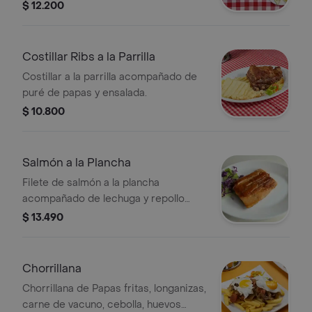
ensalada de lechuga y tomate cherry.
$ 12.200
Costillar Ribs a la Parrilla
Costillar a la parrilla acompañado de
puré de papas y ensalada.
$ 10.800
Salmón a la Plancha
Filete de salmón a la plancha
acompañado de lechuga y repollo
morado.
$ 13.490
Chorrillana
Chorrillana de Papas fritas, longanizas,
carne de vacuno, cebolla, huevos