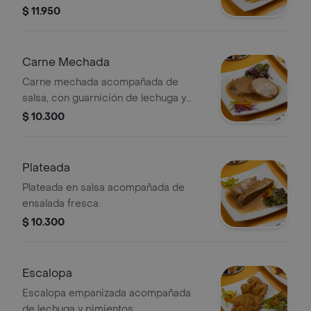
fritos.
$ 11.950
Carne Mechada
Carne mechada acompañada de
salsa, con guarnición de lechuga y
repollo morado.
$ 10.300
Plateada
Plateada en salsa acompañada de
ensalada fresca.
$ 10.300
Escalopa
Escalopa empanizada acompañada
de lechuga y pimientos.