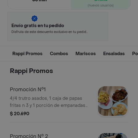
(nuevos usuarios)
Envío gratis en tu pedido
Disfruta de este descuento exclusivo en tu pedido
pagando con métodos de pago seleccionados.
Rappi Promos
Combos
Mariscos
Ensaladas
Po
Rappi Promos
Promoción N°1
4/4 trutro asados, 1 caja de papas
fritas n 3 y 1 porción de empanadas
de queso (6 unidades)
$ 20.690
Promoción N° 2