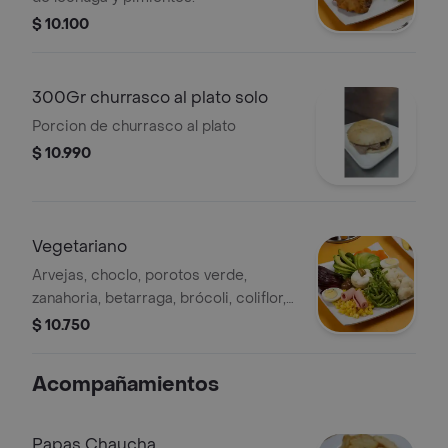
$ 10.100
300Gr churrasco al plato solo
Porcion de churrasco al plato
$ 10.990
Vegetariano
Arvejas, choclo, porotos verde,
zanahoria, betarraga, brócoli, coliflor,
huevo duro, fondo de alcachofa y
$ 10.750
rollito de jamón.
Acompañamientos
Papas Chaucha