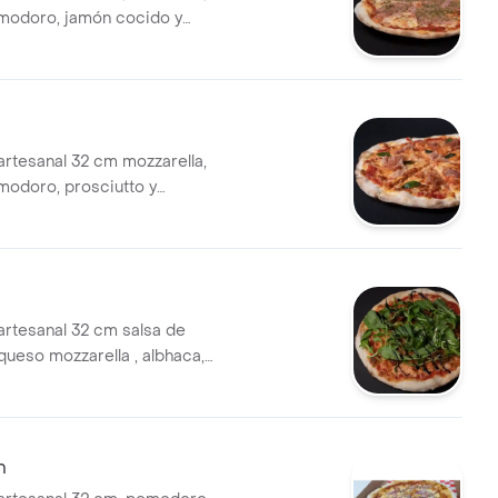
modoro, jamón cocido y
artesanal 32 cm mozzarella,
modoro, prosciutto y
artesanal 32 cm salsa de
ueso mozzarella , albhaca,
idratado, reducción aceto
n