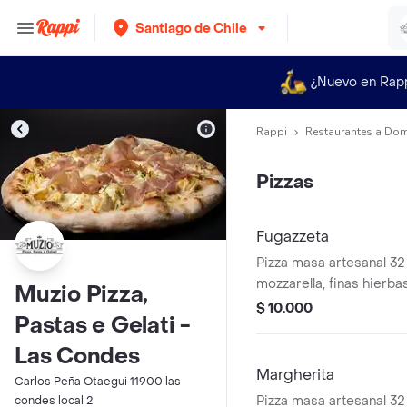
Santiago de Chile
¿Nuevo en Rap
Rappi
Restaurantes a Dom
Pizzas
Fugazzeta
Pizza masa artesanal 3
mozzarella, finas hierbas provenzales,
Muzio Pizza,
aceite de oliva y cebolla
$ 10.000
Pastas e Gelati -
Las Condes
Margherita
Carlos Peña Otaegui 11900 las
Pizza masa artesanal 32
condes local 2