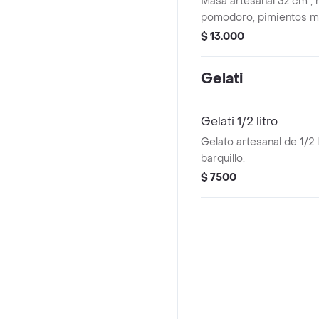
Masa artesanal 32 cm , m
pomodoro, pimientos m
aceitunas verdes en rod
$ 13.000
Gelati
Gelati 1/2 litro
Gelato artesanal de 1/2 
barquillo.
$ 7500