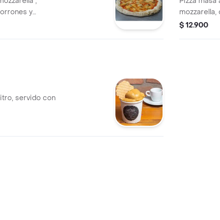
ozzarella ,
Pizza masa 
orrones y
mozzarella,
ajas.
azul.
$ 12.900
litro, servido con