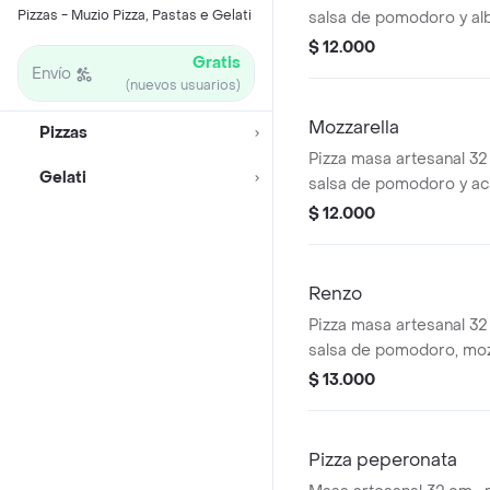
Pizzas - Muzio Pizza, Pastas e Gelati
salsa de pomodoro y 
$ 12.000
Gratis
Envío
(nuevos usuarios)
Mozzarella
Pizzas
Pizza masa artesanal 32
Gelati
salsa de pomodoro y ac
$ 12.000
Renzo
Pizza masa artesanal 32
salsa de pomodoro, mozzarell
latte, albahaca y tomate
$ 13.000
Pizza peperonata