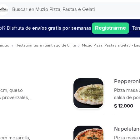
Registrarme
pi?
Disfruta de
envíos gratis por semanas
Tér
icilio
Restaurantes en Santiago de Chile
Muzio Pizza, Pastas e Gelati - L
Pepperoni
2 cm, queso
Pizza masa 
salsa de p
.
americano.
$ 12.000
Napoletan
 cm mozarella,
Pizza masa a