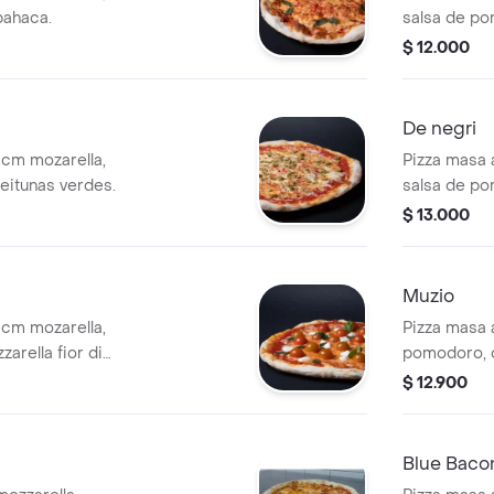
albahaca.
salsa de po
orégano.
$ 12.000
De negri
 cm mozarella,
Pizza masa 
eitunas verdes.
salsa de po
albahaca.
$ 13.000
Muzio
 cm mozarella,
Pizza masa 
a fior di
pomodoro, q
s cherry.
tomate desh
$ 12.900
balsamico.
Blue Baco