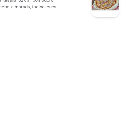
artesanal 32 cm, pomodoro,
 cebolla morada, tocino, queso