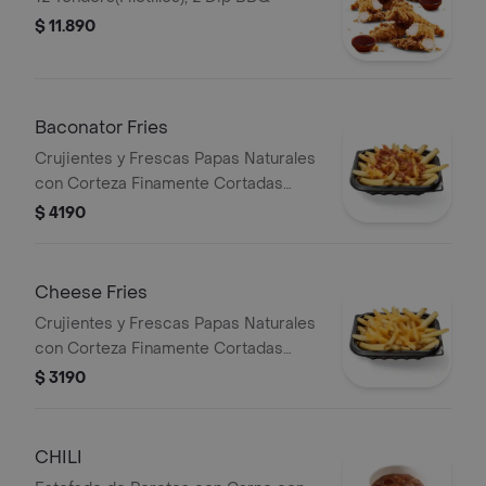
$ 11.890
Baconator Fries
Crujientes y Frescas Papas Naturales
con Corteza Finamente Cortadas
Bañadas con Salsa de Queso
$ 4190
Cheddar y Crujiente Trocitos de
Bacon
Cheese Fries
Crujientes y Frescas Papas Naturales
con Corteza Finamente Cortadas
Bañadas con Salsa de Queso
$ 3190
Cheddar
CHILI