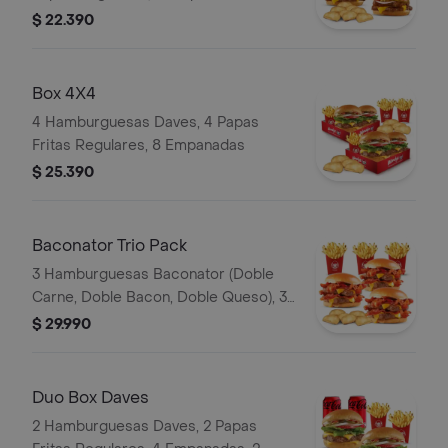
$ 22.390
Box 4X4
4 Hamburguesas Daves, 4 Papas
Fritas Regulares, 8 Empanadas
$ 25.390
Baconator Trio Pack
3 Hamburguesas Baconator (Doble
Carne, Doble Bacon, Doble Queso), 3
Papas Fritas Regulares, 6 Empanada
$ 29.990
Duo Box Daves
2 Hamburguesas Daves, 2 Papas