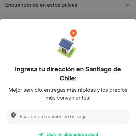
Encuéntranos en estos países
App Store
Google play
AppGallery
Ingresa tu dirección en Santiago de
Pide tu comida favorita cerca de ti
Chile:
Mejor servicio, entregas más rápidas y los precios
Categorías
más convenientes!
Únete a Rappi
Sobre Rappi
Usar mi ubicación actual