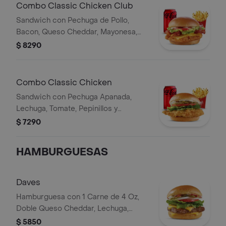
Combo Classic Chicken Club
Sandwich con Pechuga de Pollo,
Bacon, Queso Cheddar, Mayonesa,
Lechuga, Tomates, Papas Fritas
$ 8290
Mediana y Bebida Lata
Combo Classic Chicken
Sandwich con Pechuga Apanada,
Lechuga, Tomate, Pepinillos y
Mayonesa, Papas Fritas Mediana,
$ 7290
Bebida Lata
HAMBURGUESAS
Daves
Hamburguesa con 1 Carne de 4 Oz,
Doble Queso Cheddar, Lechuga,
Tomate, Pepinillos, Cebolla, Mayonesa,
$ 5850