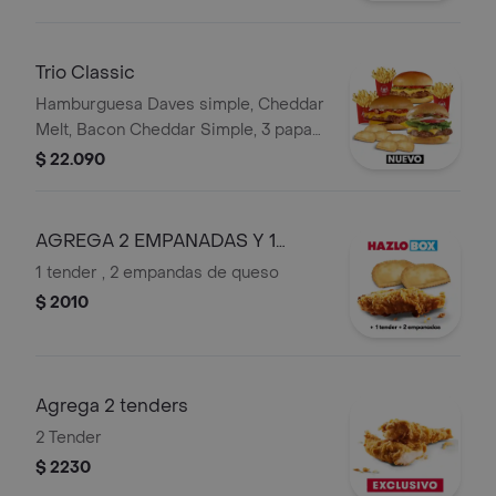
Trio Classic
Hamburguesa Daves simple, Cheddar
Melt, Bacon Cheddar Simple, 3 papas
regulares, 6 empanadas
$ 22.090
AGREGA 2 EMPANADAS Y 1
TENDER
1 tender , 2 empandas de queso
$ 2010
Agrega 2 tenders
2 Tender
$ 2230