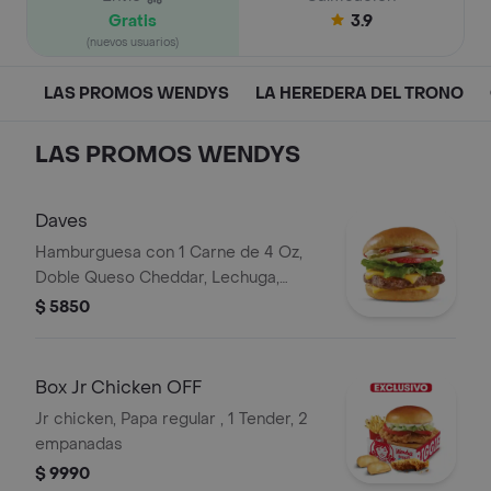
Gratis
3.9
(nuevos usuarios)
LAS PROMOS WENDYS
LA HEREDERA DEL TRONO
LAS PROMOS WENDYS
Daves
Hamburguesa con 1 Carne de 4 Oz,
Doble Queso Cheddar, Lechuga,
Tomate, Pepinillos, Cebolla, Mayonesa,
$ 5850
Ketchup
Box Jr Chicken OFF
Jr chicken, Papa regular , 1 Tender, 2
empanadas
$ 9990