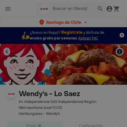
Santiago de Chile
Regístrate
¿Nuevo en Rappi?
y disfruta de
envíos gratis por semanas
Aplican TyC
Wendy's - Lo Saez
Av. Independencia 565 Independencia Región
Metropolitana local FC03
Hamburguesa - Wendy's
Envío
Calificación