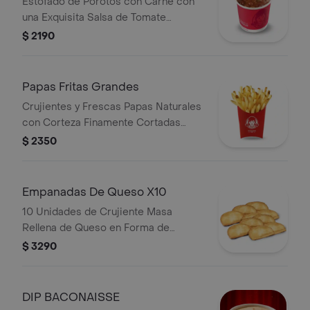
Estofado de Porotos con Carne con
una Exquisita Salsa de Tomate
Ligeramente Picante
$ 2190
Papas Fritas Grandes
Crujientes y Frescas Papas Naturales
con Corteza Finamente Cortadas
Tamaño Grande.
$ 2350
Empanadas De Queso X10
10 Unidades de Crujiente Masa
Rellena de Queso en Forma de
Medialuna.
$ 3290
DIP BACONAISSE