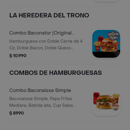
LA HEREDERA DEL TRONO
Combo Baconator (Original
Doble)
Hamburguesa con Doble Carne de 4
Oz, Doble Bacon, Doble Queso
Cheddar, Mayonesa y Ketchup, Papas
$ 10.990
Fritas Mediana, Bebida Lata
COMBOS DE HAMBURGUESAS
Combo Baconaisse Simple
Baconaisse Simple, Papa Fritas
Mediana, Bebida lata, Cup Salsa
Baconaisse
$ 8990