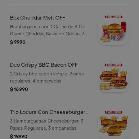
Box Cheddar Melt OFF
Hamburguesa con 1 Carne de 4 Oz,
Queso Cheddar, Salsa de Queso, 3
pepnillos y Ketchup, Papa Regular, 2
$ 9990
empanadas, 1 pepsi zero de 220 cc
Duo Crispy BBQ Bacon OFF
2 Crispy bbq bacon simple, 2 papa
regulares, 4 empanadas
$ 16.990
Trio Locura Con Cheeseburger
OFF
3 Hamburguesas Cheeseburger, 3
Papas Regulares, 3 empanadas
$ 19.990