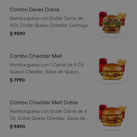
Bebida Lata.
Combo Daves Doble
Hamburguesa con Doble Carne de
4Oz, Doble Queso Cheddar, Lechuga,
Tomate, Pepinillos, Cebolla, Mayonesa
$ 9590
y Ketchup, Papas Fritas Mediana,
Bebida Lata
Combo Cheddar Melt
Hamburguesa con 1 Carne de 4 Oz,
Queso Cheddar, Salsa de Queso,
pepinillos y Ketchup, Papas Fritas
$ 7990
Mediana, Bebida Lata.
Combo Cheddar Melt Doble
Hamburguesa con Doble Carne de 4
Oz, Doble Queso Cheddar, Salsa de
Queso, pepinillos y Ketchup, Papas
$ 9490
Fritas Mediana, Bebida Lata