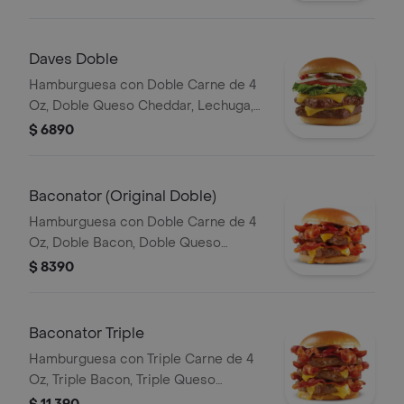
Ketchup
Daves Doble
Hamburguesa con Doble Carne de 4
Oz, Doble Queso Cheddar, Lechuga,
Tomate, Pepinillos, Cebolla, Mayonesa,
$ 6890
Ketchup
Baconator (Original Doble)
Hamburguesa con Doble Carne de 4
Oz, Doble Bacon, Doble Queso
Cheddar, Mayonesa, Ketchup
$ 8390
Baconator Triple
Hamburguesa con Triple Carne de 4
Oz, Triple Bacon, Triple Queso
Cheddar, Mayonesa, Ketchup