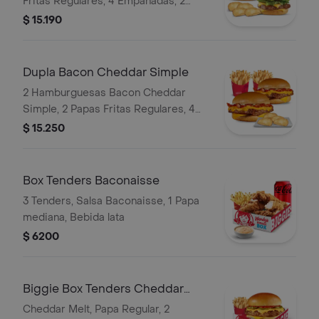
Fritas Regulares, 4 Empanadas, 2
Bebidas Lata.
$ 15.190
Dupla Bacon Cheddar Simple
2 Hamburguesas Bacon Cheddar
Simple, 2 Papas Fritas Regulares, 4
Empanadas
$ 15.250
Box Tenders Baconaisse
3 Tenders, Salsa Baconaisse, 1 Papa
mediana, Bebida lata
$ 6200
Biggie Box Tenders Cheddar
Melt
Cheddar Melt, Papa Regular, 2