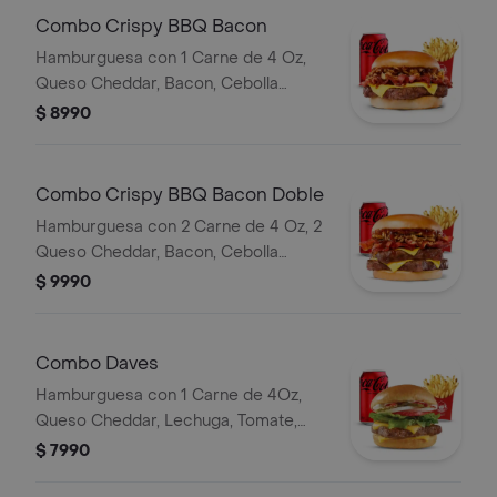
Combo Crispy BBQ Bacon
Hamburguesa con 1 Carne de 4 Oz,
Queso Cheddar, Bacon, Cebolla
Crispy, Salsa BBQ, Papa Fritas
$ 8990
Mediana, Bebida en Lata
Combo Crispy BBQ Bacon Doble
Hamburguesa con 2 Carne de 4 Oz, 2
Queso Cheddar, Bacon, Cebolla
Crispy, salsa BBQ, Papa Mediana,
$ 9990
Bebida en Lata
Combo Daves
Hamburguesa con 1 Carne de 4Oz,
Queso Cheddar, Lechuga, Tomate,
Pepinillos, Cebolla, Mayonesa Y
$ 7990
Ketchup, Papas Fritas Mediana,