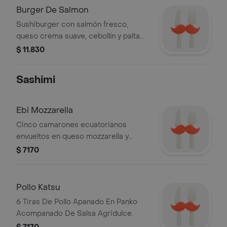
Burger De Salmon
Sushiburger con salmón fresco,
queso crema suave, cebollín y palta
cremosa, fusionando lo mejor del
$ 11.830
sushi y la hamburguesa.
Sashimi
Ebi Mozzarella
Cinco camarones ecuatorianos
envueltos en queso mozzarella y
apanados en panko, creando una
$ 7170
textura crujiente y un sabor
irresistible.
Pollo Katsu
6 Tiras De Pollo Apanado En Panko
Acompanado De Salsa Agridulce.