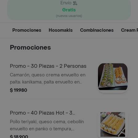
Envío
Gratis
(nuevos usuarios)
Promociones
Hosomakis
Combinaciones
Cream R
Promociones
Promo - 30 Piezas - 2 Personas
Camarón, queso crema envuelto en
palta; kanikama, palta envuelto en
sésamo y pollo, queso crema y
$ 19.980
cebollín envuelto en panko.
Promo - 40 Piezas Hot - 3
Personas
Pollo teriyaki, queso cema, cebollín
envuelto en panko o tempura,
camarón, queso crema, cebollín
$ 18.900