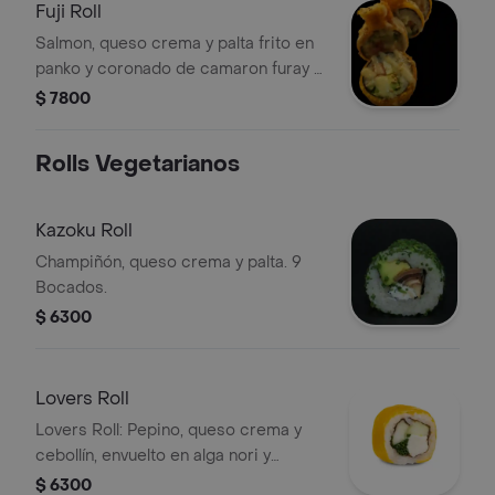
Fuji Roll
Salmon, queso crema y palta frito en
panko y coronado de camaron furay y
salsa fuji
$ 7800
Rolls Vegetarianos
Kazoku Roll
Champiñón, queso crema y palta. 9
Bocados.
$ 6300
Lovers Roll
Lovers Roll: Pepino, queso crema y
cebollín, envuelto en alga nori y
cubierto con lámina de mango. 9
$ 6300