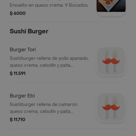
Envuelto en queso crema. 9 Bocados.
$ 6000
Sushi Burger
Burger Tori
Sushiburger rellena de pollo apanado,
queso crema, cebollín y palta,
fusionando sabores japoneses y
$ 11.591
occidentales en cada bocado.
Burger Ebi
Sushiburger rellena de camarón,
queso crema, cebollín y palta,
fusionando lo mejor del sushi y la
$ 11.710
hamburguesa.