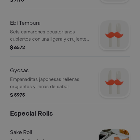
$ 7170
Ebi Tempura
Seis camarones ecuatorianos
cubiertos con una ligera y crujiente
capa de tempura.
$ 6572
Gyosas
Empanaditas japonesas rellenas,
crujientes y llenas de sabor.
$ 5975
Especial Rolls
Sake Roll