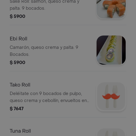
Sake Roll: salmón, queso crema y
palta. 9 bocados.
$ 5900
Ebi Roll
Camarón, queso crema y palta. 9
Bocados.
$ 5900
Tako Roll
Deléitate con 9 bocados de pulpo,
queso crema y cebollín, envueltos en
una capa de palta, salmón o una
$ 7647
mezcla irresistible.
Tuna Roll