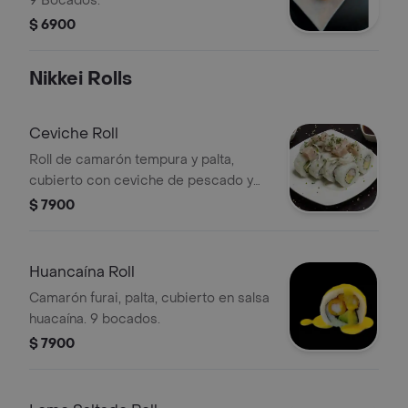
9 Bocados.
$ 6900
Nikkei Rolls
Ceviche Roll
Roll de camarón tempura y palta,
cubierto con ceviche de pescado y
cebolla.
$ 7900
Huancaína Roll
Camarón furai, palta, cubierto en salsa
huacaína. 9 bocados.
$ 7900