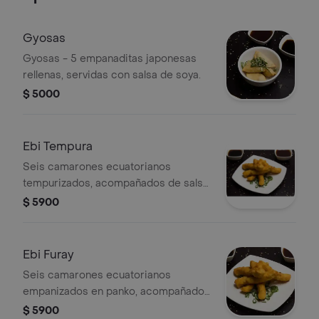
Gyosas
Gyosas - 5 empanaditas japonesas
rellenas, servidas con salsa de soya.
$ 5000
Ebi Tempura
Seis camarones ecuatorianos
tempurizados, acompañados de salsa
para mojar.
$ 5900
Ebi Furay
Seis camarones ecuatorianos
empanizados en panko, acompañados
de cebollín.
$ 5900