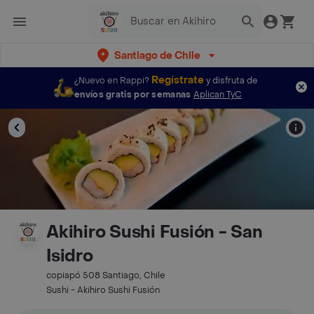
Santiago de Chile
Regístrate
¿Nuevo en Rappi?
y disfruta de
envíos gratis por semanas
Aplican TyC
Akihiro Sushi Fusión - San
Isidro
copiapó 508 Santiago, Chile
Sushi - Akihiro Sushi Fusión