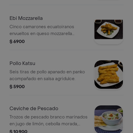
Ebi Mozzarella
Cinco camarones ecuatoiranos
envueltos en queso mozzarella
apanados en panko.
$ 6900
Pollo Katsu
Seis tiras de pollo apanado en panko
acompañado en salsa agridulce.
$ 5900
Ceviche de Pescado
Trozos de pescado branco marinados
en jugo de limón, cebolla morada,
cancha y lechuga.
$ 10.900