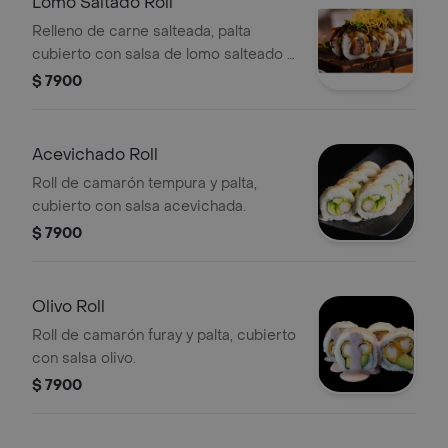
Lomo Saltado Roll
Relleno de carne salteada, palta
cubierto con salsa de lomo salteado y
papas al hilo. 9 Bocados.
$ 7900
Acevichado Roll
Roll de camarón tempura y palta,
cubierto con salsa acevichada.
$ 7900
Olivo Roll
Roll de camarón furay y palta, cubierto
con salsa olivo.
$ 7900