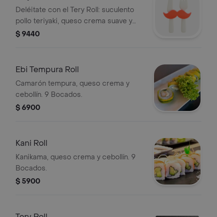
Deléitate con el Tery Roll: suculento
pollo teriyaki, queso crema suave y
cebollín fresco, todo envuelto en una
$ 9440
capa de palta, salmón o mix. Disfruta
de 9 bocados llenos de sabor.
Ebi Tempura Roll
Camarón tempura, queso crema y
cebollín. 9 Bocados.
$ 6900
Kani Roll
Kanikama, queso crema y cebollín. 9
Bocados.
$ 5900
Tery Roll