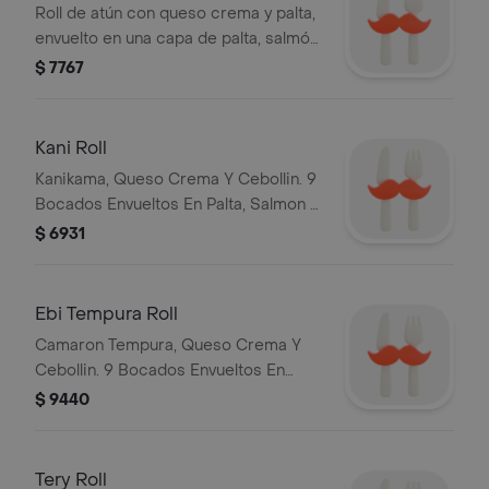
Roll de atún con queso crema y palta,
envuelto en una capa de palta, salmón
o mix. Disfruta de 9 bocados frescos
$ 7767
y sabrosos.
Kani Roll
Kanikama, Queso Crema Y Cebollin. 9
Bocados Envueltos En Palta, Salmon O
Mix.
$ 6931
Ebi Tempura Roll
Camaron Tempura, Queso Crema Y
Cebollin. 9 Bocados Envueltos En
Palta, Salmon O Mix.
$ 9440
Tery Roll