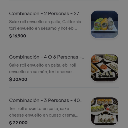
Combinación - 2 Personas - 27
Piezas
Sake roll envuelto en palta, California
tori envuelto en sésamo y hot ebi
envuelto en panko.
$ 16.900
Combinación - 4 O 5 Personas -
58 Piezas
Sake roll envuelto en palta, ebi roll
envuelto en salmón, teri cheese
envuelto en queso crema, California
$ 30.900
kani envuelto en ciboulette, hot ebi
envuelto en ciboulette, hosomaki tako
palta y 5 sashimi.
Combinación - 3 Personas - 40
Piezas
Teri roll envuelto en palta, sake
cheese envuelto en queso crema,
California ebi envuelto en sésamo, hot
$ 22.000