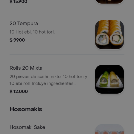
$ 15.900
nori.
20 Tempura
10 Hot ebi, 10 hot tori.
$ 9900
Rolls 20 Mixta
20 piezas de sushi mixto: 10 hot tori y
10 ebi roll. Incluye ingredientes
visibles como palta y pollo.
$ 12.000
Hosomakis
Hosomaki Sake