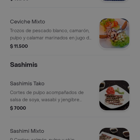
Ceviche Mixto
Trozos de pescado blanco, camarón,
pulpo y calamar marinados en jugo de
limón, cancha, choclo y lechuga.
$ 11.500
Sashimis
Sashimis Tako
Cortes de pulpo acompañados de
salsa de soya, wasabi y jengibre
encurtido. Elige la cantidad.
$ 7000
Sashimi Mixto