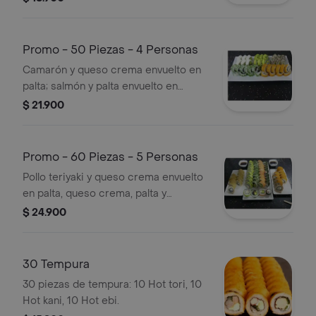
envuelto en panko o tempura,
kanikama queso crema y cebollín
envuelto en panko o tempura, palmito,
Promo - 50 Piezas - 4 Personas
queso crema y cebollín envuelto en
Camarón y queso crema envuelto en
panko o tempura.
palta; salmón y palta envuelto en
queso crema, champiñón y queso
$ 21.900
crema envuelto en ciboulette,
kanikama y palta envuelto en sésamo,
pollo teriyaki, queso crema y cebollín
Promo - 60 Piezas - 5 Personas
envuelto en panko o tempura.
Pollo teriyaki y queso crema envuelto
en palta, queso crema, palta y
ciboulette envuelto en salmón,
$ 24.900
champiñón y palta envuelto en
ciboulette o sésamo, camarón, queso
crema y cebollín envuelto en panko o
30 Tempura
tempura, palmito, queso crema y
30 piezas de tempura: 10 Hot tori, 10
cebollín envuelto en panko o tempura,
Hot kani, 10 Hot ebi.
pimentón, queso crema envuelto en