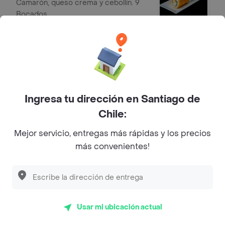
Camarón, queso crema y cebollín. 9
Bocados.
$ 4500
Han Roll Tory
Pollo teriyaki, queso crema y cebollín.
9 Bocados.
Ingresa tu dirección en Santiago de
$ 4500
Chile:
Gohan
Mejor servicio, entregas más rápidas y los precios
más convenientes!
Gohan Normal
Base de arroz, salmón, palta,
kanikama, cebollín, queso crema y
sésamo.
$ 7200
Usar mi ubicación actual