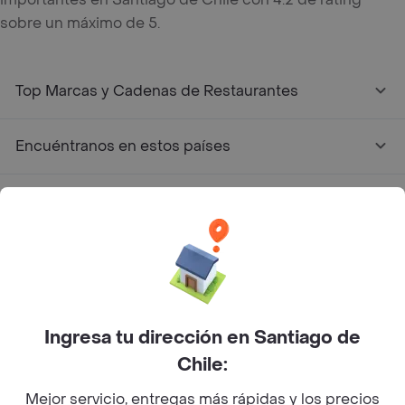
sobre un máximo de 5.
Top Marcas y Cadenas de Restaurantes
Encuéntranos en estos países
App Store
Google play
AppGallery
Ingresa tu dirección en Santiago de
Pide tu comida favorita cerca de ti
Chile:
Mejor servicio, entregas más rápidas y los precios
Categorías