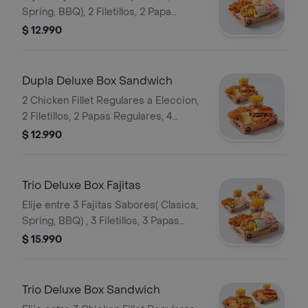
Spring, BBQ), 2 Filetillos, 2 Papa
Regulares, 4 Empanadas de Queso
$ 12.990
Snack
Dupla Deluxe Box Sandwich
2 Chicken Fillet Regulares a Eleccion,
2 Filetillos, 2 Papas Regulares, 4
Empanadas de Queso Snack
$ 12.990
Trio Deluxe Box Fajitas
Elije entre 3 Fajitas Sabores( Clasica,
Spring, BBQ) , 3 Filetillos, 3 Papas
Regulares, 6 Empanadas de Queso
$ 15.990
Snack
Trio Deluxe Box Sandwich