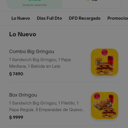
(nuevos usuarios)
Lo Nuevo
Dias Full Dto
DFD Recargado
Promocio
Lo Nuevo
Combo Big Gringou
1 Sandwich Big Gringou, 1 Papa
Mediana, 1 Bebida en Lata
$ 7490
Box Gringou
1 Sandwich Big Gringou, 1 Filetillo, 1
Papa Regula, 3 Empanadas de Queso
Snack, 1 Bebida en Lata
$ 9999