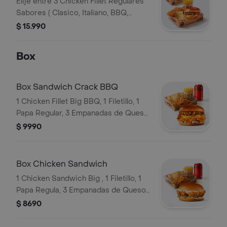
Elije entre 3 Chicken Fillet Regulares
Sabores ( Clasico, Italiano, BBQ,
Bacon) 3 Filetillos, 3 Papas Regulares,
$ 15.990
6 Empanadas de Queso Snack
Box
Box Sandwich Crack BBQ
1 Chicken Fillet Big BBQ, 1 Filetillo, 1
Papa Regular, 3 Empanadas de Queso
Snack, 1 Bebida en Lata
$ 9990
Box Chicken Sandwich
1 Chicken Sandwich Big , 1 Filetillo, 1
Papa Regula, 3 Empanadas de Queso
Snack, 1 Bebida en Lata
$ 8690