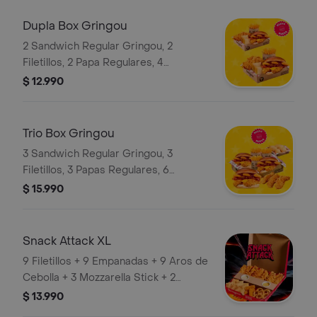
Dupla Box Gringou
2 Sandwich Regular Gringou, 2
Filetillos, 2 Papa Regulares, 4
Empanadas de Queso Snack
$ 12.990
Trio Box Gringou
3 Sandwich Regular Gringou, 3
Filetillos, 3 Papas Regulares, 6
Empanadas de Queso Snack
$ 15.990
Snack Attack XL
9 Filetillos + 9 Empanadas + 9 Aros de
Cebolla + 3 Mozzarella Stick + 2
Salsas a elección
$ 13.990