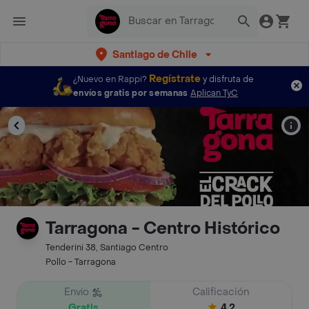
Santiago de Chile
Regístrate
¿Nuevo en Rappi?
y disfruta de
envíos gratis por semanas
Aplican TyC
Tarragona - Centro Histórico
Tenderini 38, Santiago Centro
Pollo - Tarragona
Envío
Calificación
Gratis
4.2