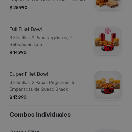
1.5L.
$ 25.990
Full Fillet Bowl
8 Filetillos, 2 Papa Regulares, 2
Bebidas en Lata
$ 14.990
Super Fillet Bowl
8 Filetillos, 2 Papas Regulares, 6
Empanadas de Queso Snack
$ 13.990
Combos Individuales