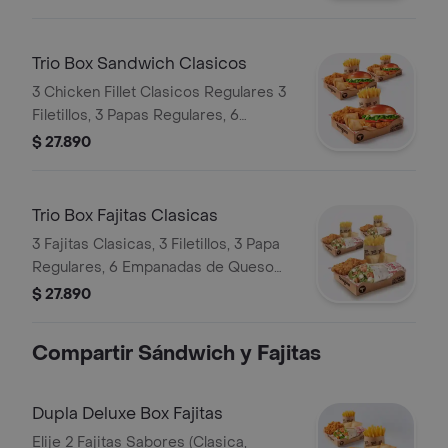
Snack, 1 Bebida 1.5L
Trio Box Sandwich Clasicos
3 Chicken Fillet Clasicos Regulares 3
Filetillos, 3 Papas Regulares, 6
Empanadas de Queso Snack
$ 27.890
Trio Box Fajitas Clasicas
3 Fajitas Clasicas, 3 Filetillos, 3 Papa
Regulares, 6 Empanadas de Queso
Snack
$ 27.890
Compartir Sándwich y Fajitas
Dupla Deluxe Box Fajitas
Elije 2 Fajitas Sabores (Clasica,