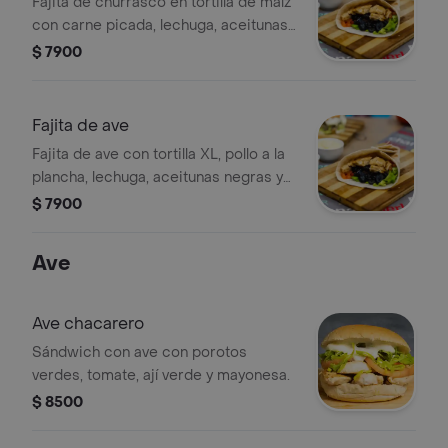
Fajita de churrasco en tortilla de maíz
con carne picada, lechuga, aceitunas
negras y tomate.
$ 7900
Fajita de ave
Fajita de ave con tortilla XL, pollo a la
plancha, lechuga, aceitunas negras y
tomate. Ingredientes a elección.
$ 7900
Ave
Ave chacarero
Sándwich con ave con porotos
verdes, tomate, ají verde y mayonesa.
$ 8500