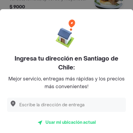
$ 9000
Mechada alemán
Sándwich con mechada con chucrut,
tomate y mayonesa.
$ 9000
Ingresa tu dirección en Santiago de
Chile:
Mechada las vegas
Mejor servicio, entregas más rápidas y los precios
Sándwich con mechada con queso
más convenientes!
gouda, tomate, pepinillo, lechuga y
mayonesa.
$ 9000
Mechada irlandés
Usar mi ubicación actual
Sándwich con mechada con lechuga,