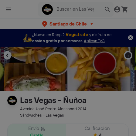
Santiago de Chile
Regístrate
¿Nuevo en Rappi?
y disfruta de
envíos gratis por semanas
Aplican TyC
Las Vegas - Ñuñoa
Avenida José Pedro Alessandri 2014
Sándwiches - Las Vegas
Envío
Calificación
Gratis
4