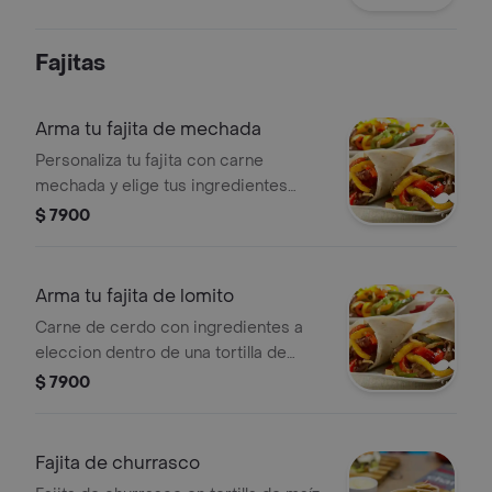
Fajitas
Arma tu fajita de mechada
Personaliza tu fajita con carne
mechada y elige tus ingredientes
favoritos. Envuelta en una tortilla de
$ 7900
maíz, abierta para disfrutar cada
sabor.
Arma tu fajita de lomito
Carne de cerdo con ingredientes a
eleccion dentro de una tortilla de
maiz la cual es doblada, no es cerrada
$ 7900
ya que eso es un burrito.
Fajita de churrasco