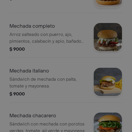
Mechada completo
Arroz salteado con puerro, ajo,
pimientos, calabacín y apio, bañado
en salsa de curry.
$ 9000
Mechada italiano
Sándwich de mechada con palta,
tomate y mayonesa.
$ 9000
Mechada chacarero
Sándwich con mechada con porotos
verdes, tomate, ají verde y mayonesa.