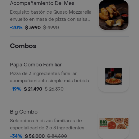
Acompañamiento Del Mes
Exquisito bastón de Queso Mozzarella
envuelto en masa de pizza con salsa
de ajo, acompañado de un cup de
-20%
$ 3990
$ 4990
salsa de pizza.
Combos
Papa Combo Familiar
Pizza de 3 ingredientes familiar,
acompañamiento simple más bebida
de 2,5 lt.
-19%
$ 21.490
$ 26.390
Big Combo
Selecciona 5 pizzas familiares de
especialidad de 2 o 3 ingredientes!.
-34%
$ 56.000
$ 84.500