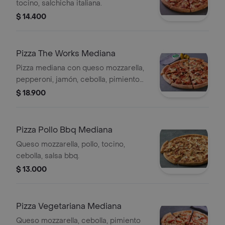
tocino, salchicha italiana.
$ 14.400
Pizza The Works Mediana
Pizza mediana con queso mozzarella,
pepperoni, jamón, cebolla, pimiento
verde, aceitunas negras, champiñón,
$ 18.900
salchicha italiana y masa a elegir.
Pizza Pollo Bbq Mediana
Queso mozzarella, pollo, tocino,
cebolla, salsa bbq.
$ 13.000
Pizza Vegetariana Mediana
Queso mozzarella, cebolla, pimiento