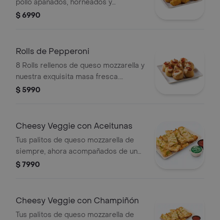
pollo apanados, horneados y
acompañados de salsa bbq.
$ 6990
Rolls de Pepperoni
8 Rolls rellenos de queso mozzarella y
nuestra exquisita masa fresca.
elígelos rellenos con pepperoni o
$ 5990
jamón.
Cheesy Veggie con Aceitunas
Tus palitos de queso mozzarella de
siempre, ahora acompañados de un
vegetal o shot a tu elección.
$ 7990
Cheesy Veggie con Champiñón
Tus palitos de queso mozzarella de