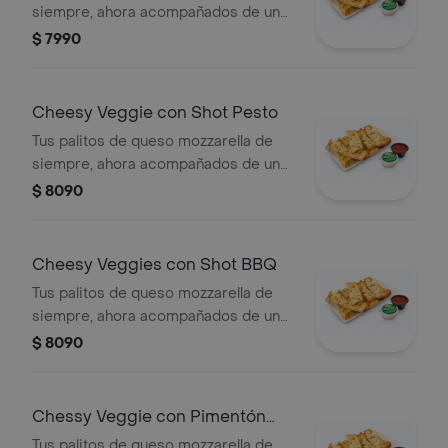
siempre, ahora acompañados de un
vegetal o shot a tu elección.
$ 7990
Cheesy Veggie con Shot Pesto
Tus palitos de queso mozzarella de
siempre, ahora acompañados de un
vegetal o shot a tu elección.
$ 8090
Cheesy Veggies con Shot BBQ
Tus palitos de queso mozzarella de
siempre, ahora acompañados de un
vegetal o shot a tu elección.
$ 8090
Chessy Veggie con Pimentón
Verde
Tus palitos de queso mozzarella de