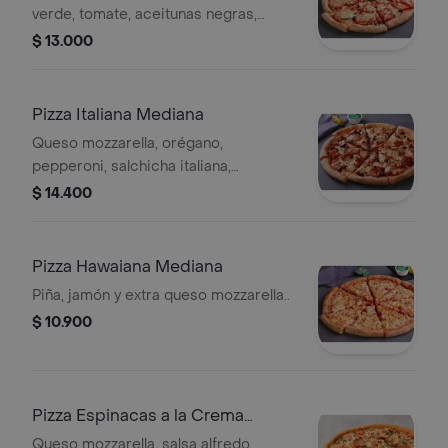
verde, tomate, aceitunas negras,
champiñon.
$ 13.000
Pizza Italiana Mediana
Queso mozzarella, orégano,
pepperoni, salchicha italiana,
aceitunas negras, champiñón.
$ 14.400
Pizza Hawaiana Mediana
Piña, jamón y extra queso mozzarella..
$ 10.900
Pizza Espinacas a la Crema
Mediana
Queso mozzarella, salsa alfredo,