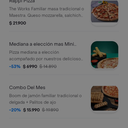
Rappi Pizza
The Works Familiar masa tradicional o
Maestra. Queso mozzarella, salchicha
italiana, pepperoni, jamón, cebolla,
$ 21.900
pimiento verde, aceitunas negras,
champiñón.
Mediana a elección mas Mini
Palitos
Pizza mediana a elección
acompañado por nuestros deliciosos
mini palitos
-53%
$ 6990
$ 14.890
Combo Del Mes
Boom de jamón familiar tradicional o
delgada + Palitos de ajo
-20%
$ 15.990
$ 19.890