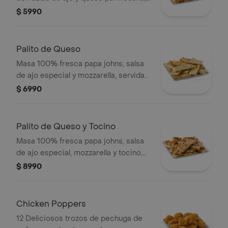
8 piezas.
$ 5990
Palito de Queso
Masa 100% fresca papa johns, salsa
de ajo especial y mozzarella, servida
con salsa de pizza y salsa de ajo. .
$ 6990
Palito de Queso y Tocino
Masa 100% fresca papa johns, salsa
de ajo especial, mozzarella y tocino,
servida con salsa de pizza y salsa de
$ 8990
ajo. .
Chicken Poppers
12 Deliciosos trozos de pechuga de