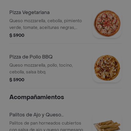
Pizza Vegetariana
Queso mozzarella, cebolla, pimiento
verde, tomate, aceitunas negras,
champiñon.
$ 5900
Pizza de Pollo BBQ
Queso mozzarella, pollo, tocino,
cebolla, salsa bbq.
$ 5900
Acompañamientos
Palitos de Ajo y Queso
Parmesano
Palitos de pan horneados cubiertos
con salsa de ajo y queso parmesano,