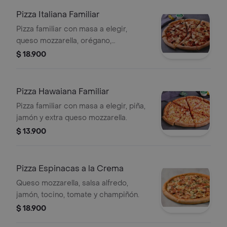
Pizza Italiana Familiar
Pizza familiar con masa a elegir,
queso mozzarella, orégano,
pepperoni, salchicha italiana,
$ 18.900
aceitunas negras y champiñón.
Pizza Hawaiana Familiar
Pizza familiar con masa a elegir, piña,
jamón y extra queso mozzarella.
$ 13.900
Pizza Espinacas a la Crema
Queso mozzarella, salsa alfredo,
jamón, tocino, tomate y champiñón.
$ 18.900