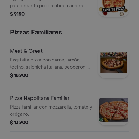
para crear tu propia obra maestra.
$ 9150
Pizzas Familiares
Meat & Great
Exquisita pizza con carne, jamón,
tocino, salchicha italiana, pepperoni y
un shot de salsa bbq.
$ 18.900
Pizza Napolitana Familiar
Pizza familiar con mozzarella, tomate y
orégano.
$ 13.900