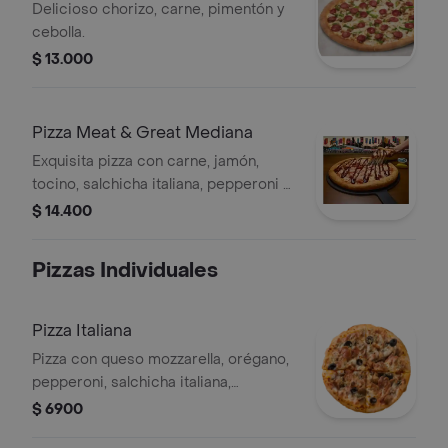
Delicioso chorizo, carne, pimentón y
cebolla.
$ 13.000
Pizza Meat & Great Mediana
Exquisita pizza con carne, jamón,
tocino, salchicha italiana, pepperoni y
un shot de salsa bbq.
$ 14.400
Pizzas Individuales
Pizza Italiana
Pizza con queso mozzarella, orégano,
pepperoni, salchicha italiana,
aceitunas negras y champiñón,
$ 6900
porción individual.