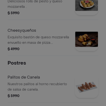
Deliciosos rolls de pesto y queso
mozzarella .
$ 5990
Cheesyqueños
Exquisito bastón de queso mozzarella
envuelto en masa de pizza.
acompañado de un cup de salsa de
$ 4990
pizza.
Postres
Palitos de Canela
Nuestros palitos al horno recubierto
de salsa de canela.
$ 5990