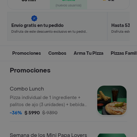
(nuevos usuarios)
Envío gratis en tu pedido
Hasta 53% 
Disfruta de este descuento exclusivo en tu pedido
Disfruta este de
pagando con métodos de pago seleccionados.
en minutos.
Promociones
Combos
Arma Tu Pizza
Pizzas Famil
Promociones
Combo Lunch
Pizza individual de 1 ingrediente +
palitos de ajo (3 unidades) + bebida
en lata.
-36%
$ 5990
$ 9390
Semana de los Mini Papa Lovers