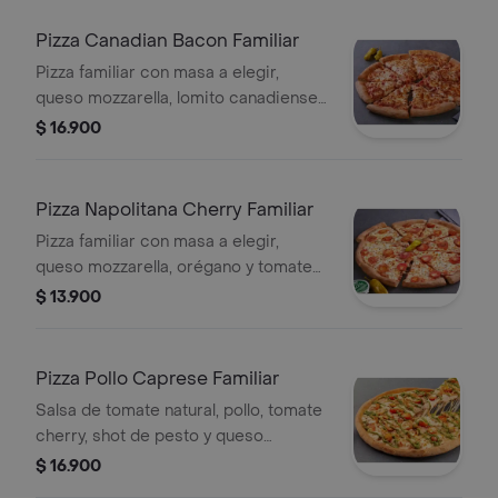
Pizza Canadian Bacon Familiar
Pizza familiar con masa a elegir,
queso mozzarella, lomito canadiense,
tocino, queso parmesano y romano.
$ 16.900
Pizza Napolitana Cherry Familiar
Pizza familiar con masa a elegir,
queso mozzarella, orégano y tomate
cherry.
$ 13.900
Pizza Pollo Caprese Familiar
Salsa de tomate natural, pollo, tomate
cherry, shot de pesto y queso
mozzarella.
$ 16.900