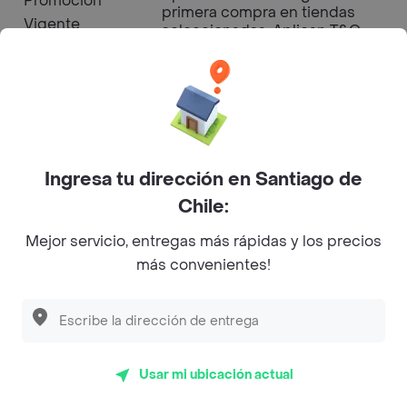
Promoción
primera compra en tiendas
Vigente
seleccionadas. Aplican T&C
Horario de
10:00:00
Apertura
Horario de
23:59:59
Ingresa tu dirección en Santiago de
Cierre
Chile:
Mejor servicio, entregas más rápidas y los precios
más convenientes!
Papa Johns Pizza - Ñuñoa
Menú a Domicilio
3.2
(58)
Pizzas
Usar mi ubicación actual
Abierto