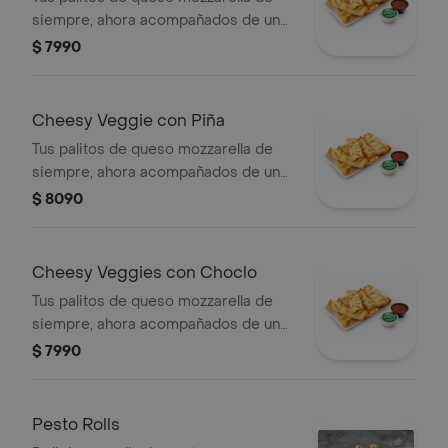
siempre, ahora acompañados de un
vegetal o shot a tu elección.
$ 7990
Cheesy Veggie con Piña
Tus palitos de queso mozzarella de
siempre, ahora acompañados de un
vegetal o shot a tu elección.
$ 8090
Cheesy Veggies con Choclo
Tus palitos de queso mozzarella de
siempre, ahora acompañados de un
vegetal o shot a tu elección.
$ 7990
Pesto Rolls