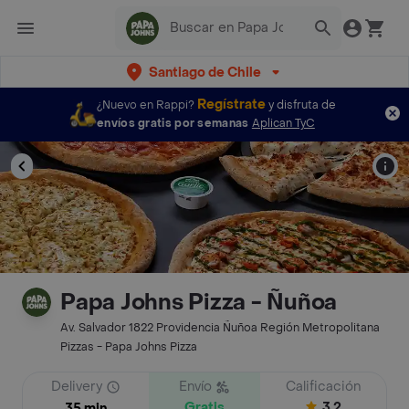
Santiago de Chile
Regístrate
¿Nuevo en Rappi?
y disfruta de
envíos gratis por semanas
Aplican TyC
Papa Johns Pizza - Ñuñoa
Av. Salvador 1822 Providencia Ñuñoa Región Metropolitana
Pizzas - Papa Johns Pizza
Delivery
Envío
Calificación
Gratis
3.2
35 min