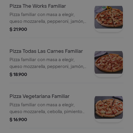
Pizza The Works Familiar
Pizza familiar con masa a elegir,
queso mozzarella, pepperoni, jamón,
cebolla, pimiento verde, aceitunas
$ 21.900
negras, salchicha italiana y
champiñón.
Pizza Todas Las Carnes Familiar
Pizza familiar con masa a elegir,
queso mozzarella, pepperoni, jamón,
tocino y salchicha italiana.
$ 18.900
Pizza Vegetariana Familiar
Pizza familiar con masa a elegir,
queso mozzarella, cebolla, pimiento
verde, tomate, aceitunas negras y
$ 16.900
champiñón.