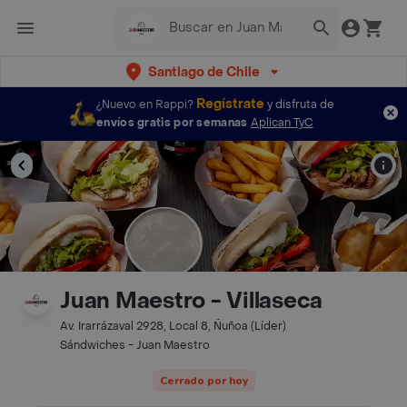
Santiago de Chile
Regístrate
¿Nuevo en Rappi?
y disfruta de
envíos gratis por semanas
Aplican TyC
Juan Maestro - Villaseca
Av. Irarrázaval 2928, Local 8, Ñuñoa (Líder)
Sándwiches - Juan Maestro
Cerrado por hoy