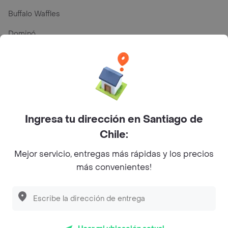
Buffalo Waffles
Dominó
Gras
Palacio Danubio Azul
Pronto Sándwich
Ingresa tu dirección en Santiago de
Chile:
En los mas de 20 opiniones de clientes de Rappi fueron
realizadas pidiendo a domicilio de Juan Maestro en
Mejor servicio, entregas más rápidas y los precios
Santiago de Chile y lo calificaron con un promedio de 3.3
más convenientes!
sobre un máximo de 5.
Del total de Restaurantes, Juan Maestro es uno de los
más importantes en Santiago de Chile con 3.3 de rating
sobre un máximo de 5.