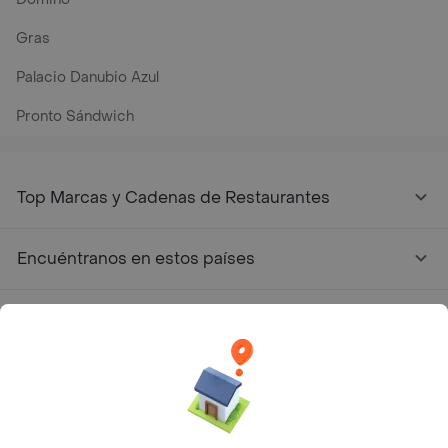
Gras
Palacio Danubio Azul
Pronto Sándwich
Top Marcas y Cadenas de Restaurantes
Encuéntranos en estos países
App Store
Google play
AppGallery