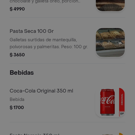
chocolate y galleta oreo, porción
personal.
$ 4990
Pasta Seca 100 Gr
Galletas surtidas de mantequilla,
polvorosas y palmeritas. Peso: 100 gr.
$ 3650
Bebidas
Coca-Cola Original 350 ml
Bebida
$ 1700