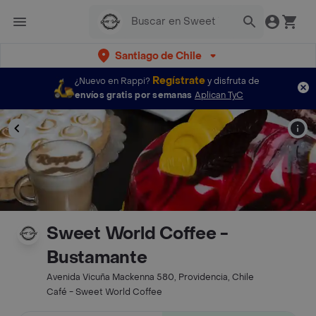
Santiago de Chile
Regístrate
¿Nuevo en Rappi?
y disfruta de
envíos gratis por semanas
Aplican TyC
Sweet World Coffee -
Bustamante
Avenida Vicuña Mackenna 580, Providencia, Chile
Café - Sweet World Coffee