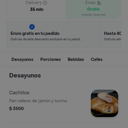
Delivery
Envío
Gratis
35 min
(nuevos usuarios)
Envío gratis en tu pedido
Hasta 40% 
Disfruta de este descuento exclusivo en tu pedido
Disfruta este de
pagando con métodos de pago seleccionados.
en minutos.
Desayunos
Porciones
Bebidas
Cafés
Desayunos
Cachitos
Pan relleno de jamón y tocino.
$ 3500