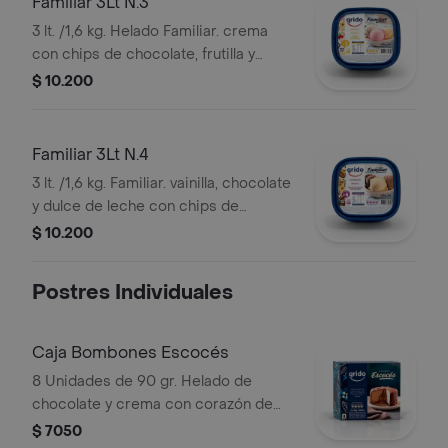
Familiar 3Lt N.3
3 lt. /1,6 kg. Helado Familiar. crema
con chips de chocolate, frutilla y
vainilla.
$ 10.200
Familiar 3Lt N.4
3 lt. /1,6 kg. Familiar. vainilla, chocolate
y dulce de leche con chips de
chocolate.
$ 10.200
Postres Individuales
Caja Bombones Escocés
8 Unidades de 90 gr. Helado de
chocolate y crema con corazón de
dulce de leche cubierto con
$ 7050