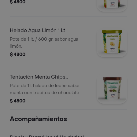
$ 4800
Helado Agua Limón 1 Lt
Pote de 1 lt. / 600 gr. sabor agua
limón.
$ 4800
Tentación Menta Chips
Chocolate
Pote de 1lt helado de leche sabor
menta con trocitos de chocolate.
$ 4800
Acompañamientos