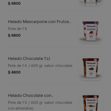
$ 4800
Helado Mascarpone con Frutos
Del Bosque 1 Lt
Pote de 1 lt.
$ 4800
Helado Chocolate 1 Lt
Pote de 1 lt. / 600 gr. sabor chocolate.
$ 4800
Helado Chocolate con
Almendras 1 Lt
Pote de 1 lt. / 600 gr. sabor chocolate
con almendras.