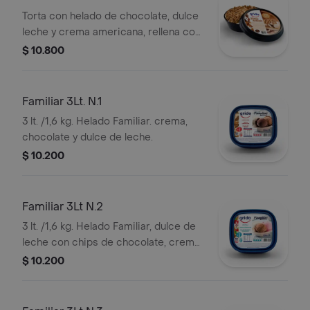
Torta con helado de chocolate, dulce
leche y crema americana, rellena con
dulce de leche y salsa chocolate, 12
$ 10.800
porciones aprox.
Familiar 3Lt. N.1
3 lt. /1,6 kg. Helado Familiar. crema,
chocolate y dulce de leche.
$ 10.200
Familiar 3Lt N.2
3 lt. /1,6 kg. Helado Familiar, dulce de
leche con chips de chocolate, crema
y frutilla.
$ 10.200