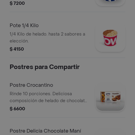
$ 7200
Pote 1/4 Kilo
1/4 Kilo de helado. hasta 2 sabores a
elección.
$ 4150
Postres para Compartir
Postre Crocantino
Rinde 10 porciones. Deliciosa
composición de helado de chocolate
y dulce de leche con corazón de
$ 6600
dulce de leche repostero y baño de
chocolate con crocante de maní.
Postre Delicia Chocolate Maní