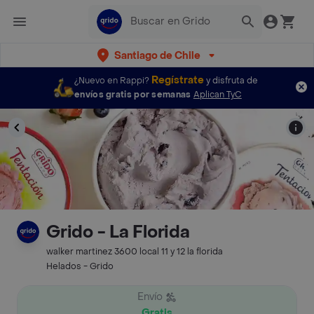
Santiago de Chile
Regístrate
¿Nuevo en Rappi?
y disfruta de
envíos gratis por semanas
Aplican TyC
Grido - La Florida
walker martinez 3600 local 11 y 12 la florida
Helados - Grido
Envío
Gratis