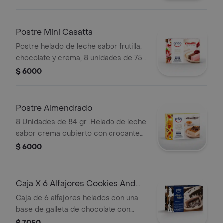
Postre Mini Casatta
Postre helado de leche sabor frutilla,
chocolate y crema, 8 unidades de 75
gr cada uno
$ 6000
Postre Almendrado
8 Unidades de 84 gr .Helado de leche
sabor crema cubierto con crocante
de maní.
$ 6000
Caja X 6 Alfajores Cookies And
Cream
Caja de 6 alfajores helados con una
base de galleta de chocolate con
dulce de leche y el más rico helado
$ 7050