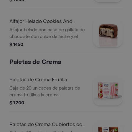
de cookies and cream, bañado en
chocolate.
Alfajor Helado Cookies And
Cream
Alfajor helado con base de galleta de
chocolate con dulce de leche y el
más rico helado de cookies and
$ 1450
cream, bañado en chocolate.
Paletas de Crema
Paletas de Crema Frutilla
Caja de 20 unidades de paletas de
crema frutilla a la crema.
$ 7200
Paletas de Crema Cubiertos con