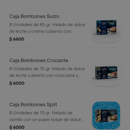
chocolate y crocante de maní.
Caja Bombones Suizo
8 Unidades de 85 gr. Helado de dulce
de leche y crema cubierto con
chocolate.
$ 6600
Caja Bombones Crocante
8 Unidades de 70 gr. Helado de dulce
de leche cubierto con chocolate y
cereal inflado.
$ 6000
Caja Bombones Split
8 Unidades de 70 gr. Helado de
vainilla con un suave toque de dulce
de leche y cubierto con chocolate.
$ 6000