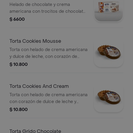
Helado de chocolate y crema
americana con trocitos de chocolate
con maní y relleno de dulce de leche
$ 6600
con cacao.
Torta Cookies Mousse
Torta con helado de crema americana
y dulce de leche, con corazón de
dulce de leche y galletitas Milka
$ 10.800
trozadas. 12 porciones.
Torta Cookies And Cream
Torta con helado de crema americana
con corazón de dulce de leche y
galletitas Oreo. 12 porciones aprox.
$ 10.800
Torta Grido Chocolate