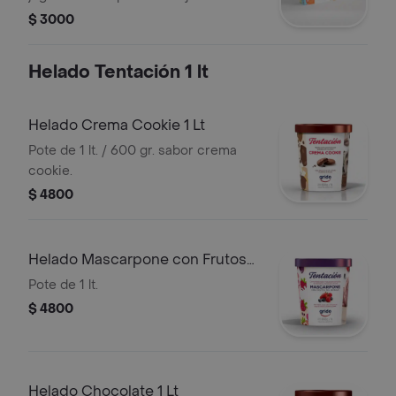
unidades.
$ 3000
Helado Tentación 1 lt
Helado Crema Cookie 1 Lt
Pote de 1 lt. / 600 gr. sabor crema
cookie.
$ 4800
Helado Mascarpone con Frutos
Del Bosque 1 Lt
Pote de 1 lt.
$ 4800
Helado Chocolate 1 Lt