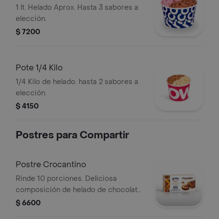
1 lt. Helado Aprox. Hasta 3 sabores a
elección.
$ 7200
Pote 1/4 Kilo
1/4 Kilo de helado. hasta 2 sabores a
elección.
$ 4150
Postres para Compartir
Postre Crocantino
Rinde 10 porciones. Deliciosa
composición de helado de chocolate
y dulce de leche con corazón de
$ 6600
dulce de leche repostero y baño de