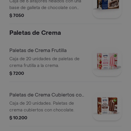
Cream
Caja de 6 alfajores helados con una
base de galleta de chocolate con
dulce de leche y el más rico helado
$ 7050
de cookies and cream, bañado en
chocolate.
Paletas de Crema
Paletas de Crema Frutilla
Caja de 20 unidades de paletas de
crema frutilla a la crema.
$ 7200
Paletas de Crema Cubiertos con
Chocolate
Caja de 20 unidades. Paletas de
crema cubiertos con chocolate.
$ 10.200