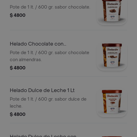
Pote de 1 lt. / 600 gr. sabor chocolate.
$ 4800
Helado Chocolate con
Almendras 1 Lt
Pote de 1 lt. / 600 gr. sabor chocolate
con almendras.
$ 4800
Helado Dulce de Leche 1 Lt
Pote de 1 lt. / 600 gr. sabor dulce de
leche.
$ 4800
Helado Dulce de Leche con