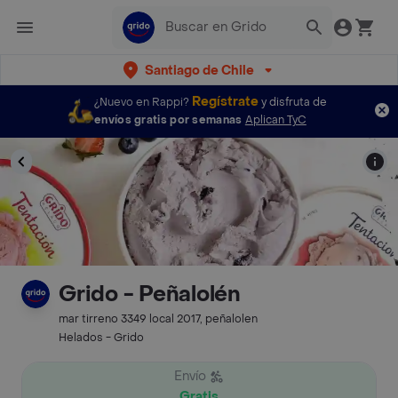
Santiago de Chile
Regístrate
¿Nuevo en Rappi?
y disfruta de
envíos gratis por semanas
Aplican TyC
Grido - Peñalolén
mar tirreno 3349 local 2017, peñalolen
Helados - Grido
Envío
Gratis