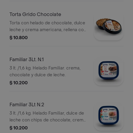
Torta Grido Chocolate
Torta con helado de chocolate, dulce
leche y crema americana, rellena con
dulce de leche y salsa chocolate, 12
$ 10.800
porciones aprox.
Familiar 3Lt. N.1
3 lt. /1,6 kg. Helado Familiar. crema,
chocolate y dulce de leche.
$ 10.200
Familiar 3Lt N.2
3 lt. /1,6 kg. Helado Familiar, dulce de
leche con chips de chocolate, crema
y frutilla.
$ 10.200