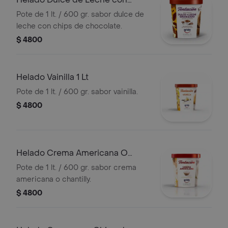
Chips de Chocolate 1 Lt
Pote de 1 lt. / 600 gr. sabor dulce de
leche con chips de chocolate.
$ 4800
Helado Vainilla 1 Lt
Pote de 1 lt. / 600 gr. sabor vainilla.
$ 4800
Helado Crema Americana O
Chantilly 1 Lt
Pote de 1 lt. / 600 gr. sabor crema
americana o chantilly.
$ 4800