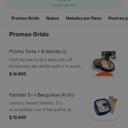
(nuevos usuarios)
Promos Grido
Nuevo
Helados por Peso
Postres p
Promos Grido
Promo Torta + B Vainilla O
Crocante X 8
Disfruta una torta a elección y 8
bombones de vainilla split o crocante.
¡una combinación perfecta para
$ 16.800
compartir!
Familiar 3 l + Barquillos (4 Un)
Lleva tu helado familiar 3 l y
acompáñalo con 4 barquillos ¡la
combinación perfecta para compartir
$ 12.600
en casa!