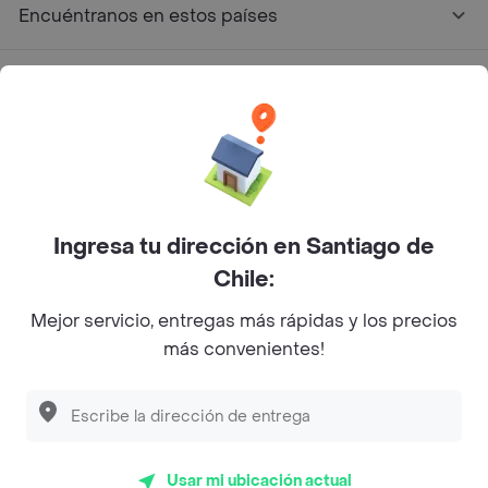
Encuéntranos en estos países
App Store
Google play
AppGallery
Ingresa tu dirección en Santiago de
Pide tu comida favorita cerca de ti
Chile:
Mejor servicio, entregas más rápidas y los precios
Categorías
más convenientes!
Únete a Rappi
Sobre Rappi
Usar mi ubicación actual