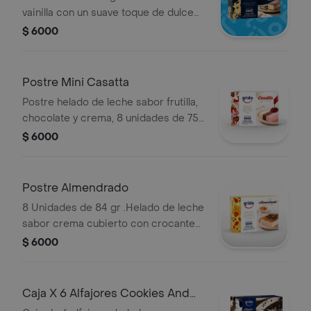
vainilla con un suave toque de dulce
de leche y cubierto con chocolate.
$ 6000
Postre Mini Casatta
Postre helado de leche sabor frutilla,
chocolate y crema, 8 unidades de 75
gr cada uno
$ 6000
Postre Almendrado
8 Unidades de 84 gr .Helado de leche
sabor crema cubierto con crocante
de maní.
$ 6000
Caja X 6 Alfajores Cookies And