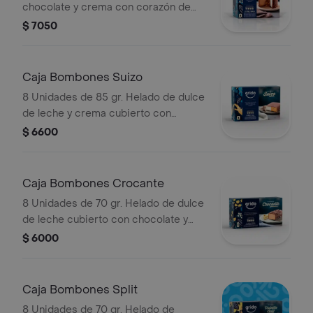
chocolate y crema con corazón de
dulce de leche cubierto con
$ 7050
chocolate y crocante de maní.
Caja Bombones Suizo
8 Unidades de 85 gr. Helado de dulce
de leche y crema cubierto con
chocolate.
$ 6600
Caja Bombones Crocante
8 Unidades de 70 gr. Helado de dulce
de leche cubierto con chocolate y
cereal inflado.
$ 6000
Caja Bombones Split
8 Unidades de 70 gr. Helado de