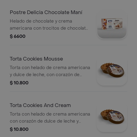
chocolate con crocante de maní.
Postre Delicia Chocolate Maní
Helado de chocolate y crema
americana con trocitos de chocolate
con maní y relleno de dulce de leche
$ 6600
con cacao.
Torta Cookies Mousse
Torta con helado de crema americana
y dulce de leche, con corazón de
dulce de leche y galletitas Milka
$ 10.800
trozadas. 12 porciones.
Torta Cookies And Cream
Torta con helado de crema americana
con corazón de dulce de leche y
galletitas Oreo. 12 porciones aprox.
$ 10.800