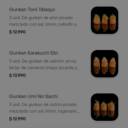
Gunkan Toró Tátaqui
3 und. De gunkan de atún picado
mezclado con sal, limón, cebollín y
salsa de ají amarillo. Decorado con
$ 12.990
cebollín y togarashi.
Gunkan Karakuchi Ebi
3 und. De gunkan de salmón, arroz,
tartar de camarón (mayo picante y
masago), limón y queso parmesano.
$ 13.990
Flambeado.
Gunkan Umi No Sachi
3 und. De gunkan de ostión picado
mezclado con sal, limón, togarashi,
cebollín, masago y salsa acevichada.
$ 12.990
Decorado con cebollín y furikake.