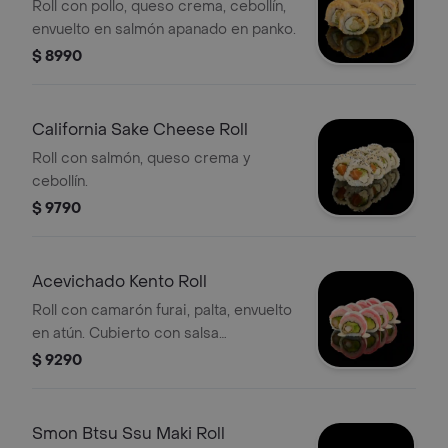
Roll con pollo, queso crema, cebollín,
envuelto en salmón apanado en panko.
$ 8990
California Sake Cheese Roll
Roll con salmón, queso crema y
cebollín.
$ 9790
Acevichado Kento Roll
Roll con camarón furai, palta, envuelto
en atún. Cubierto con salsa
acevichada.
$ 9290
Smon Btsu Ssu Maki Roll