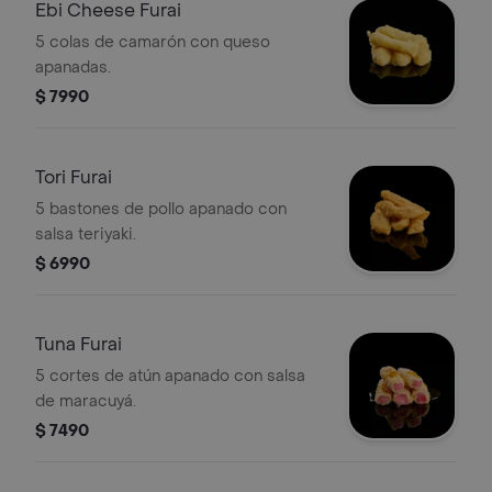
Ebi Cheese Furai
5 colas de camarón con queso
apanadas.
$ 7990
Tori Furai
5 bastones de pollo apanado con
salsa teriyaki.
$ 6990
Tuna Furai
5 cortes de atún apanado con salsa
de maracuyá.
$ 7490