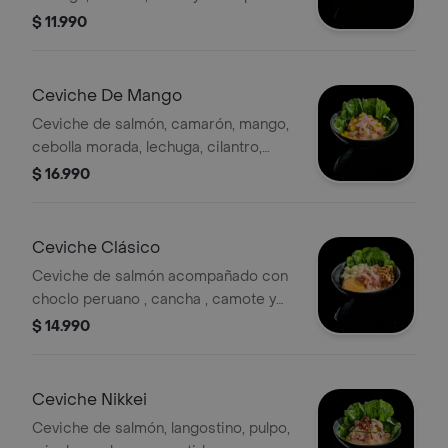
leche.
$ 11.990
Ceviche De Mango
Ceviche de salmón, camarón, mango,
cebolla morada, lechuga, cilantro,
masago, limón, un toque de leche y
$ 16.990
salsa de maracuyá.
Ceviche Clásico
Ceviche de salmón acompañado con
choclo peruano , cancha , camote y
lechuga.
$ 14.990
Ceviche Nikkei
Ceviche de salmón, langostino, pulpo,