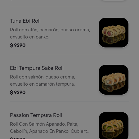
Tuna Ebi Roll
Roll con atún, camarón, queso crema,
envuelto en panko.
$ 9290
Ebi Tempura Sake Roll
Roll con salmón, queso crema,
envuelto en camarón tempura.
$ 9290
Passion Tempura Roll
Roll Con Salmón Apanado, Palta,
Cebollín, Apanado En Panko, Cubierto
Con Salsa De Maracuyá.