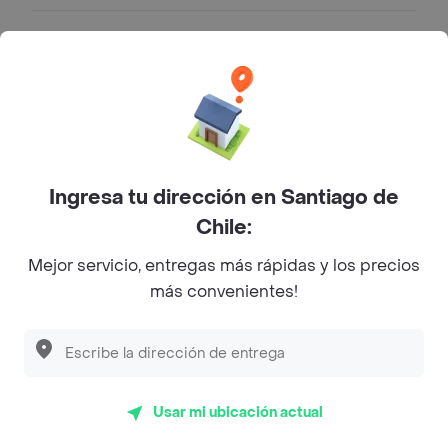
Teriyaki Roll
Roll con pollo apanado en panko,
queso crema, cebollín, envuelto en
palta.
$ 8290
Ingresa tu dirección en Santiago de
Avocado Cheese Furai Roll
Chile:
Roll con camarón furai, queso crema,
cebollín, envuelto en palta.
Mejor servicio, entregas más rápidas y los precios
$ 8290
más convenientes!
Rolls California
California Sake Roll
Usar mi ubicación actual
Roll con salmón y palta, elige tu