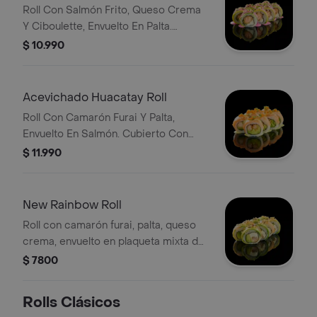
Roll Con Salmón Frito, Queso Crema
Y Ciboulette, Envuelto En Palta.
Cubierto Con Salsa De Betarraga Y
$ 10.990
Un Toque De Cancha Molida Y
Ciboulette..
Acevichado Huacatay Roll
Roll Con Camarón Furai Y Palta,
Envuelto En Salmón. Cubierto Con
Salsa Acevichada De Huacatay Y Un
$ 11.990
Toque De Masago Y Ciboulette.
New Rainbow Roll
Roll con camarón furai, palta, queso
crema, envuelto en plaqueta mixta de
salmón y palta, cubierto por salsa
$ 7800
teriyaki yquinoacrocante.
Rolls Clásicos