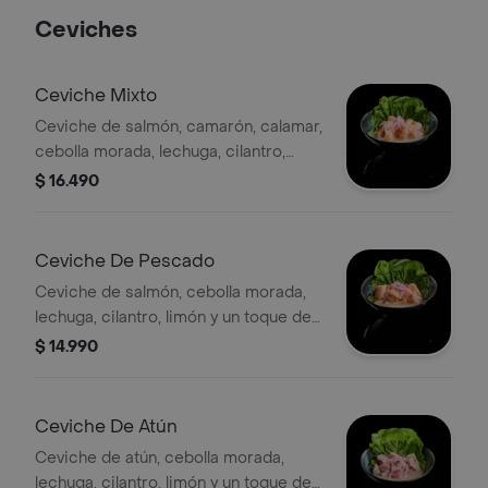
Ceviches
Ceviche Mixto
Ceviche de salmón, camarón, calamar,
cebolla morada, lechuga, cilantro,
limón y un toque de leche.
$ 16.490
Ceviche De Pescado
Ceviche de salmón, cebolla morada,
lechuga, cilantro, limón y un toque de
leche.
$ 14.990
Ceviche De Atún
Ceviche de atún, cebolla morada,
lechuga, cilantro, limón y un toque de