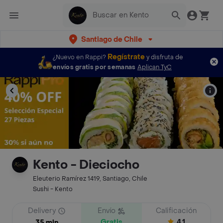
Santiago de Chile
Regístrate
¿Nuevo en Rappi?
y disfruta de
envíos gratis por semanas
Aplican TyC
Kento - Dieciocho
Eleuterio Ramírez 1419, Santiago, Chile
Sushi - Kento
Delivery
Envío
Calificación
Gratis
4.1
35 min