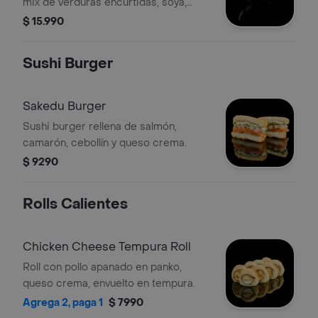
mix de verduras encurtidas, soya,
aceite de sésamo y quinoa frita.
$ 15.990
Sushi Burger
Sakedu Burger
Sushi burger rellena de salmón,
camarón, cebollín y queso crema.
$ 9290
Rolls Calientes
Chicken Cheese Tempura Roll
Roll con pollo apanado en panko,
queso crema, envuelto en tempura.
Agrega 2, paga 1
$ 7990