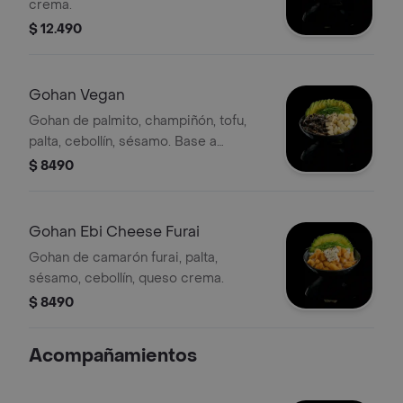
crema.
$ 12.490
Gohan Vegan
Gohan de palmito, champiñón, tofu,
palta, cebollín, sésamo. Base a
elección de arroz o lechuga.
$ 8490
Gohan Ebi Cheese Furai
Gohan de camarón furai, palta,
sésamo, cebollín, queso crema.
$ 8490
Acompañamientos