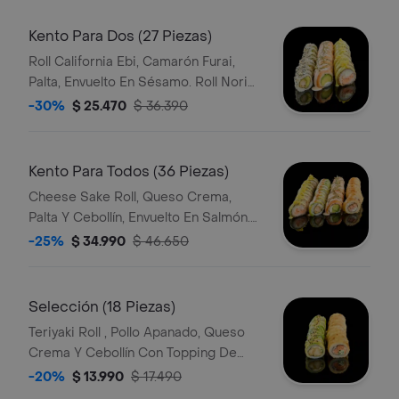
Kento Para Dos (27 Piezas)
Roll California Ebi, Camarón Furai,
Palta, Envuelto En Sésamo. Roll Nori
Tempura, Camarón, Salmón, Queso
-30%
$ 25.470
$ 36.390
Crema, Envuelto En Nori Apanado,
Con Topping De Mayo Palta Y Chifle.
Cheese Sake Roll, Queso Crema,
Kento Para Todos (36 Piezas)
Palta, Cebollín, Envuelto En Salmón,
Cheese Sake Roll, Queso Crema,
Cubierto Con Salsa Acevichada Y
Palta Y Cebollín, Envuelto En Salmón.
Topping De Nori.
Cubierto Con Salsa Acevichada Y
-25%
$ 34.990
$ 46.650
Topping De Nori. Roll Acevichado
Avocado Ebi Furay, Camarón Furai,
Queso Crema, Cebollín, Envuelto En
Selección (18 Piezas)
Palta. Cubierto Con Salsa Acevichada.
Teriyaki Roll , Pollo Apanado, Queso
Roll Nori Tempura, Camarón, Salmón,
Crema Y Cebollín Con Topping De
Queso Crema, Envuelto En Nori
Quinoa Crocante Y Salsa Teriyaki
-20%
$ 13.990
$ 17.490
Apanado Con Topping De Mayo Palta
Kento. Sake Cheese Tempura, Salmón,