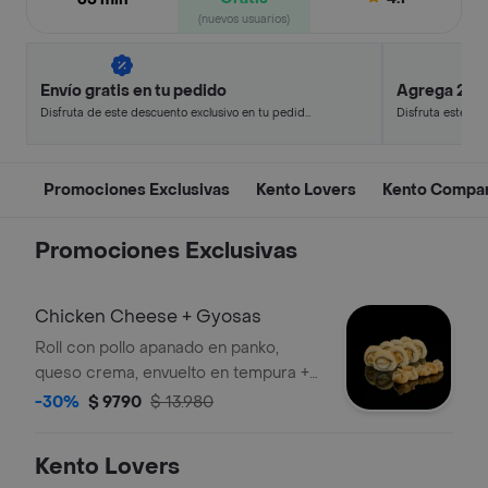
(nuevos usuarios)
Envío gratis en tu pedido
Agrega 2, p
Disfruta de este descuento exclusivo en tu pedido
Disfruta este de
pagando con métodos de pago seleccionados.
en minutos.
Promociones Exclusivas
Kento Lovers
Kento Compar
Promociones Exclusivas
Chicken Cheese + Gyosas
Roll con pollo apanado en panko,
queso crema, envuelto en tempura +
gyosas a elección
-30%
$ 9790
$ 13.980
Kento Lovers