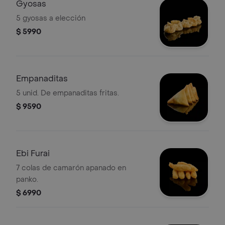
Gyosas
5 gyosas a elección
$ 5990
Empanaditas
5 unid. De empanaditas fritas.
$ 9590
Ebi Furai
7 colas de camarón apanado en
panko.
$ 6990