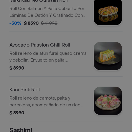
Maki Kaki No Guratan Roll
Roll Con Salmón Y Palta Cubierto Por
Láminas De Ostión Y Gratinado Con
Mantequilla Parmesana Y Toques De
-30%
$ 8390
$ 11.990
Zumo De Limón.
Avocado Passion Chill Roll
Roll relleno de atún furai queso crema
y cebollín. Envuelto en palta,
acompañado de una rica salsa de
$ 8990
maracuyá chill con un toque de
ciboulette.
Kani Pink Roll
Roll relleno de camote, palta y
berenjena, acompañado de un rico
tartar de Kanikama en acevichada de
$ 8990
betarraga. Topping de masa filo
crocante.
Sashimi