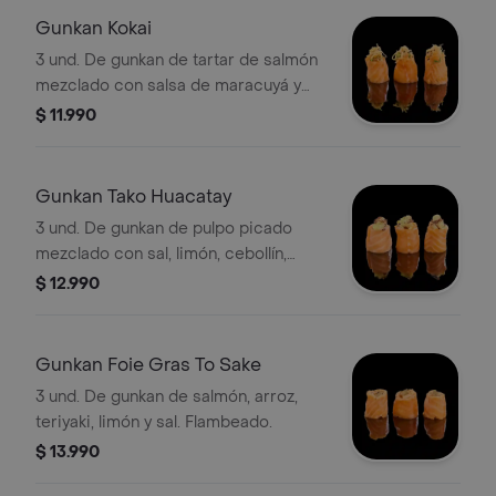
Gunkan Kokai
3 und. De gunkan de tartar de salmón
mezclado con salsa de maracuyá y
cebollín. Decorado con hilos de masa
$ 11.990
philo crocante y semillas de sésamo.
Gunkan Tako Huacatay
3 und. De gunkan de pulpo picado
mezclado con sal, limón, cebollín,
masago y acevichada de huacatay.
$ 12.990
Gunkan Foie Gras To Sake
3 und. De gunkan de salmón, arroz,
teriyaki, limón y sal. Flambeado.
$ 13.990