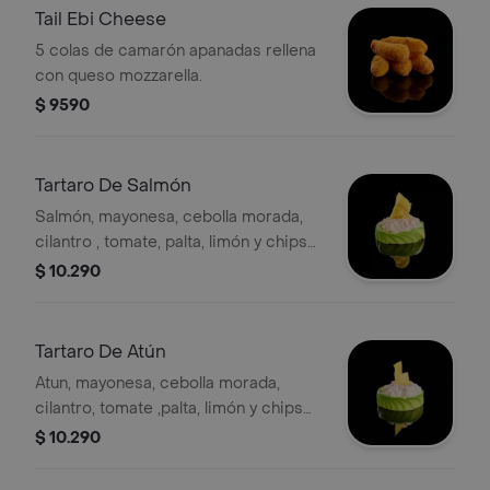
Tail Ebi Cheese
5 colas de camarón apanadas rellena
con queso mozzarella.
$ 9590
Tartaro De Salmón
Salmón, mayonesa, cebolla morada,
cilantro , tomate, palta, limón y chips
de plátano.
$ 10.290
Tartaro De Atún
Atun, mayonesa, cebolla morada,
cilantro, tomate ,palta, limón y chips
de plátano.
$ 10.290