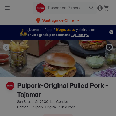
Santiago de Chile
Regístrate
¿Nuevo en Rappi?
y disfruta de
envíos gratis por semanas
Aplican TyC
Pulpork-Original Pulled Pork -
Tajamar
San Sebastián 2800, Las Condes
Carnes - Pulpork-Original Pulled Pork