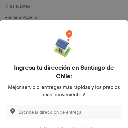
Fries & Bites
Romaria Pizzería
La Capital
Buffalo Waffles
Dominó
Gras
Ingresa tu dirección en Santiago de
Palacio Danubio Azul
Chile:
Pronto Sándwich
Mejor servicio, entregas más rápidas y los precios
más convenientes!
Top Marcas y Cadenas de Restaurantes
Encuéntranos en estos países