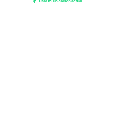
Usar mi ubicación actual
App Store
Google play
AppGallery
Pide tu comida favorita cerca de ti
Categorías
Únete a Rappi
Sobre Rappi