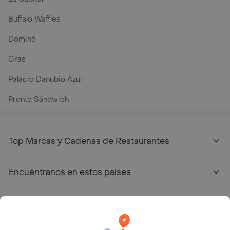
Buffalo Waffles
Dominó
Gras
Palacio Danubio Azul
Pronto Sándwich
Top Marcas y Cadenas de Restaurantes
Encuéntranos en estos países