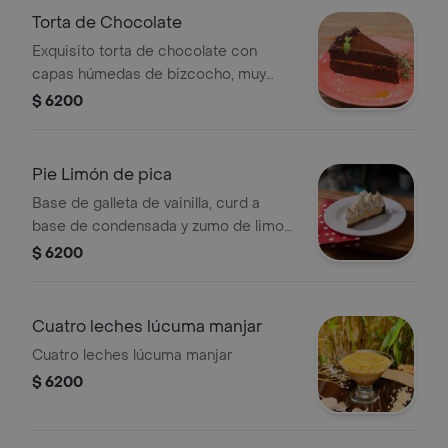
Torta de Chocolate
Exquisito torta de chocolate con
capas húmedas de bizcocho, muy
tradicional y muy rica
$ 6200
Pie Limón de pica
Base de galleta de vainilla, curd a
base de condensada y zumo de limon
100 natural cubierto por merengue
$ 6200
italiano
Cuatro leches lúcuma manjar
Cuatro leches lúcuma manjar
$ 6200