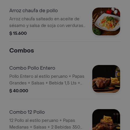
Arroz chaufa de pollo
Arroz chaufa salteado en aceite de
sésamo y salsa de soja con verduras,
trozos de tortilla de huevo y
$ 15.600
pimentones
Combos
Combo Pollo Entero
Pollo Entero al estilo peruano + Papas
Grandes + Salsas + Bebida 1,5 Lts +
porción de arroz
$ 40.000
Combo 12 Pollo
12 Pollo al estilo peruano + Papas
Medianas + Salsas + 2 Bebidas 350