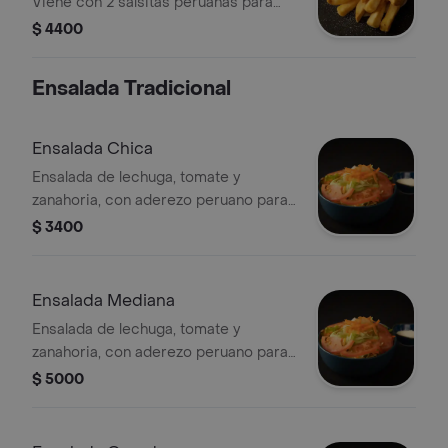
Viene con 2 salsitas peruanas para
acompañar las papitas.
$ 4400
Ensalada Tradicional
Ensalada Chica
Ensalada de lechuga, tomate y
zanahoria, con aderezo peruano para
aliñarla.
$ 3400
Ensalada Mediana
Ensalada de lechuga, tomate y
zanahoria, con aderezo peruano para
aliñarla.
$ 5000