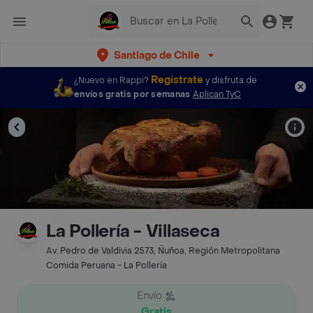
Santiago de Chile
Regístrate
¿Nuevo en Rappi?
y disfruta de
envíos gratis por semanas
Aplican TyC
La Pollería - Villaseca
Av. Pedro de Valdivia 2573, Ñuñoa, Región Metropolitana
Comida Peruana - La Pollería
Envío
Gratis