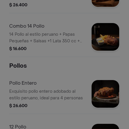
cc + porción de arroz
$ 26.400
Combo 14 Pollo
14 Pollo al estilo peruano + Papas
Pequeñas + Salsas +1 Lata 350 cc +
porción de arroz
$ 16.600
Pollos
Pollo Entero
Exquisito pollo entero adobado al
estilo peruano, ideal para 4 personas
$ 26.600
12 Pollo