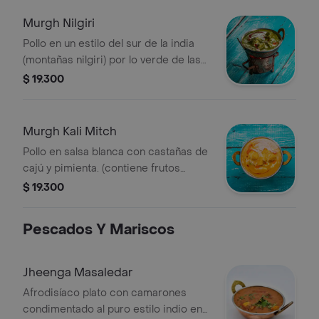
Murgh Nilgiri
Pollo en un estilo del sur de la india
(montañas nilgiri) por lo verde de las
montañas con una mezcla de coco,
$ 19.300
menta y cilantro sabor cremoso
picante. (contiene frutos secos)
Murgh Kali Mitch
Pollo en salsa blanca con castañas de
cajú y pimienta. (contiene frutos
secos)
$ 19.300
Pescados Y Mariscos
Jheenga Masaledar
Afrodisíaco plato con camarones
condimentado al puro estilo indio en