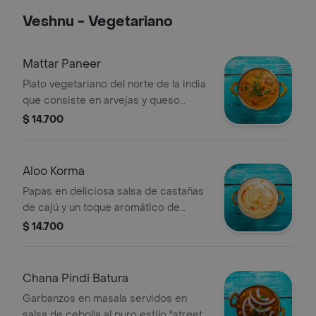
Veshnu - Vegetariano
Mattar Paneer
Plato vegetariano del norte de la india
que consiste en arvejas y queso
hecho en casa. (contiene frutos
$ 14.700
secos)
Aloo Korma
Papas en deliciosa salsa de castañas
de cajú y un toque aromático de
cardamomo. (contiene frutos secos)
$ 14.700
Chana Pindi Batura
Garbanzos en masala servidos en
salsa de cebolla al puro estilo "street