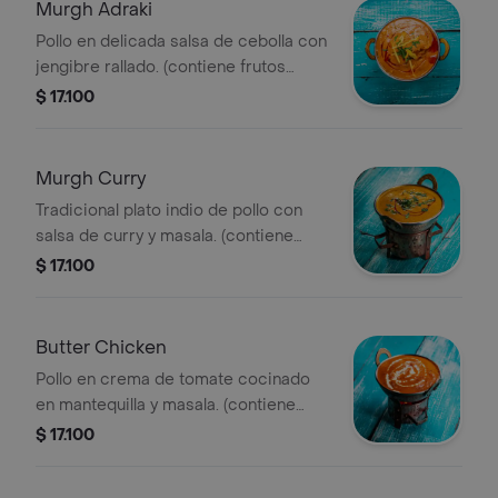
Murgh Adraki
Pollo en delicada salsa de cebolla con
jengibre rallado. (contiene frutos
secos)
$ 17.100
Murgh Curry
Tradicional plato indio de pollo con
salsa de curry y masala. (contiene
frutos secos)
$ 17.100
Butter Chicken
Pollo en crema de tomate cocinado
en mantequilla y masala. (contiene
frutos secos)
$ 17.100