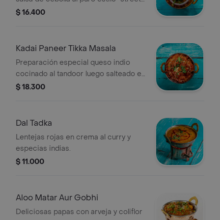
food" con bhatura (masa frita).
$ 16.400
Kadai Paneer Tikka Masala
Preparación especial queso indio
cocinado al tandoor luego salteado en
una salsa de tomate, cebolla y
$ 18.300
massala con juliana de pimentón y
cebolla. (contiene frutos secos)
Dal Tadka
Lentejas rojas en crema al curry y
especias indias.
$ 11.000
Aloo Matar Aur Gobhi
Deliciosas papas con arveja y coliflor