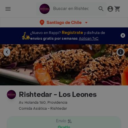
Santiago de Chile
Regístrate
¿Nuevo en Rappi?
y disfruta de
envíos gratis por semanas
Aplican TyC
Rishtedar - Los Leones
Av. Holanda 160, Providencia
Comida Asiática - Rishtedar
Envío
Gratis