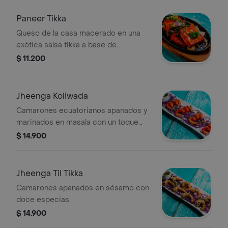
Paneer Tikka
Queso de la casa macerado en una
exótica salsa tikka a base de
especies indias.
$ 11.200
Jheenga Koliwada
Camarones ecuatorianos apanados y
marinados en masala con un toque
picante y ácido.
$ 14.900
Jheenga Til Tikka
Camarones apanados en sésamo con
doce especias.
$ 14.900