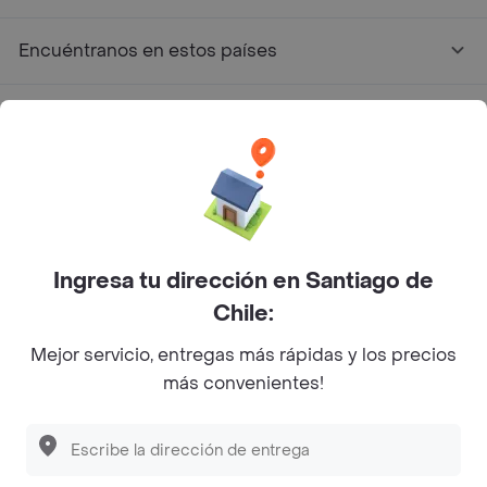
Encuéntranos en estos países
App Store
Google play
AppGallery
Ingresa tu dirección en Santiago de
Pide tu comida favorita cerca de ti
Chile:
Mejor servicio, entregas más rápidas y los precios
Categorías
más convenientes!
Únete a Rappi