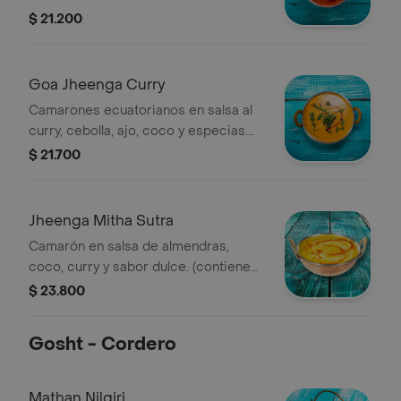
tipos de salsa, tomate, cebolla y
$ 21.200
massala más aliño especial kasturi
methi.(contiene frutos secos)
Goa Jheenga Curry
Camarones ecuatorianos en salsa al
curry, cebolla, ajo, coco y especias.
(contiene frutos secos)
$ 21.700
Jheenga Mitha Sutra
Camarón en salsa de almendras,
coco, curry y sabor dulce. (contiene
frutos secos)
$ 23.800
Gosht - Cordero
Mathan Nilgiri