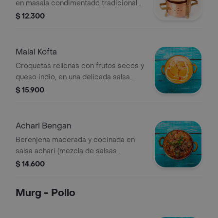
en masala condimentado tradicional
hindú con una salsa de cebolla y
$ 12.300
tomate. (contiene frutos secos)
Malai Kofta
Croquetas rellenas con frutos secos y
queso indio, en una delicada salsa
dulce de cajú y masala. (contiene
$ 15.900
frutos secos)
Achari Bengan
Berenjena macerada y cocinada en
salsa achari (mezcla de salsas
afrodisíacas), sabor ácido picante.
$ 14.600
(contiene frutos secos)
Murg - Pollo