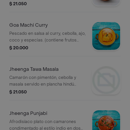
una salsa con tomate, cebolla y
$ 21.050
masala más aliño especial kasturi
methi. (contiene frutos secos)
Goa Machi Curry
Pescado en salsa al curry, cebolla, ajo,
coco y especias. (contiene frutos
secos)
$ 20.000
Jheenga Tawa Masala
Camarón con pimentón, cebolla y
masala servido en plancha hindú
(tawa). (contiene frutos secos)
$ 21.050
Jheenga Punjabi
Afrodisíaco plato con camarones
condimentado al estilo indio en dos