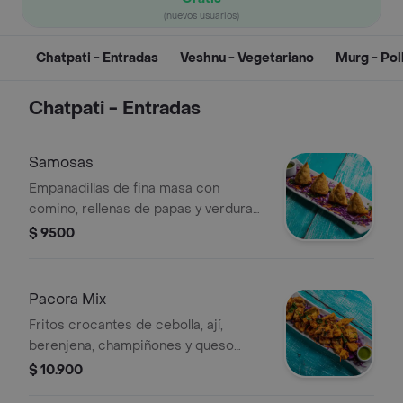
(nuevos usuarios)
Chatpati - Entradas
Veshnu - Vegetariano
Murg - Pol
Chatpati - Entradas
Samosas
Empanadillas de fina masa con
comino, rellenas de papas y verduras
con especias indias.
$ 9500
Pacora Mix
Fritos crocantes de cebolla, ají,
berenjena, champiñones y queso
indio en batido de garbanzos.
$ 10.900