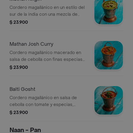
Cordero magallánico en un estilo del
sur de la india con una mezcla de
coco, menta y cilantro, sabor
$ 23.900
cremoso picante. (contiene frutos
secos)
Mathan Josh Curry
Cordero magallánico macerado en
salsa de cebolla con finas especias
indias y bastante masala.(contiene
$ 23.900
frutos secos)
Balti Gosht
Cordero magallánico en salsa de
cebolla con tomate y especias,
servido en balde (balti). (contiene
$ 23.900
frutos secos)
Naan - Pan