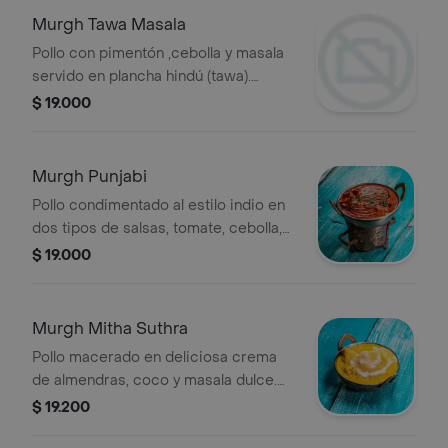
Murgh Tawa Masala
Pollo con pimentón ,cebolla y masala
servido en plancha hindú (tawa).
(contiene frutos secos)
$ 19.000
Murgh Punjabi
Pollo condimentado al estilo indio en
dos tipos de salsas, tomate, cebolla,
masala y aliño especial kasturi methi.
$ 19.000
(contiene frutos secos)
Murgh Mitha Suthra
Pollo macerado en deliciosa crema
de almendras, coco y masala dulce.
(contiene frutos secos)
$ 19.200