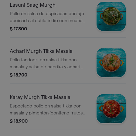
Lasuni Saag Murgh
Pollo en salsa de espinacas con ajo
cocinada al estilo indio con mucho
masala.
$ 17.800
Achari Murgh Tikka Masala
Pollo tandoori en salsa tikka con
masala y salsa de paprika y achari
(ácido picante). (contiene frutos
$ 18.700
secos)
Karay Murgh Tikka Masala
Especiado pollo en salsa tikka con
masala y pimentón.(contiene frutos
secos)
$ 18.900