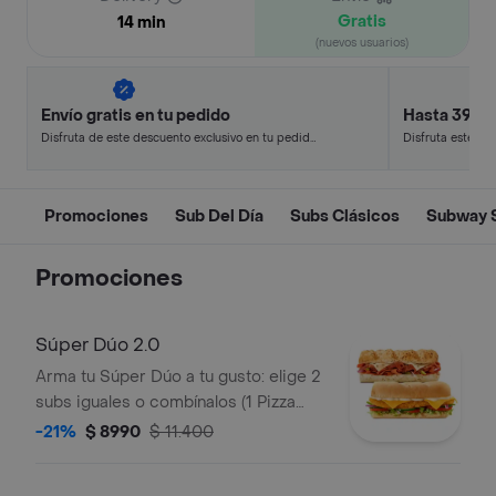
Gratis
14 min
(nuevos usuarios)
Envío gratis en tu pedido
Hasta 39% 
Disfruta de este descuento exclusivo en tu pedido
Disfruta este de
pagando con métodos de pago seleccionados.
en minutos.
Promociones
Sub Del Día
Subs Clásicos
Subway 
Promociones
Súper Dúo 2.0
Arma tu Súper Dúo a tu gusto: elige 2
subs iguales o combínalos (1 Pizza
Sub + 1 Sub de Pollo Apanado). La
-21%
$ 8990
$ 11.400
selección de pan, queso, vegetales y
salsas aplica para ambos subs.