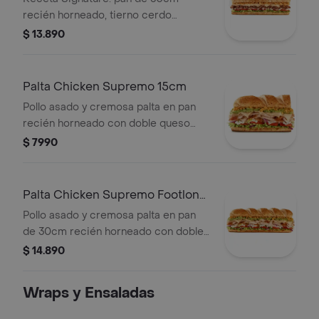
recién horneado, tierno cerdo
mechado, doble queso mozzarella
$ 13.890
fundido, lechuga, tomate, salsa de ajo
y cebollitas crujientes.
Palta Chicken Supremo 15cm
Pollo asado y cremosa palta en pan
recién horneado con doble queso
mozzarella, lechuga, tomate, salsa de
$ 7990
ajo y el toque de cebollas crujientes.
Palta Chicken Supremo Footlong
30cm
Pollo asado y cremosa palta en pan
de 30cm recién horneado con doble
queso mozzarella, lechuga, tomate,
$ 14.890
salsa de ajo y el toque de cebollas
crujientes.
Wraps y Ensaladas