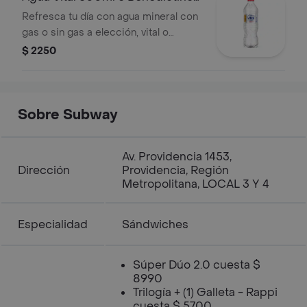
500ml
Refresca tu día con agua mineral con
gas o sin gas a elección, vital o
benedectino según disponibilidad.
$ 2250
Pura, ligera y perfecta para
acompañar cualquier sándwich o
ensalada.
Sobre Subway
Av. Providencia 1453,
Dirección
Providencia, Región
Metropolitana, LOCAL 3 Y 4
Especialidad
Sándwiches
Súper Dúo 2.0 cuesta $
8990
Trilogía + (1) Galleta - Rappi
cuesta $ 5700