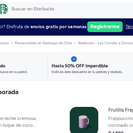
Registrarme
pi?
Disfruta de
envíos gratis por semanas
Tér
icilio
Restaurantes en Santiago de Chile
Starbucks - Las Condes a Domici
ido
Hasta 50% OFF imperdible
lusivo en tu pedido
Disfruta este descuento en tu pedido y recíbelo
 seleccionados.
en minutos.
porada
Frutilla F
n leche cremosa,
Frappuccino
n toque de coco.
coronado c
nte y llena de
explotan en 