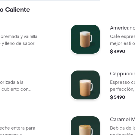
o Caliente
American
cremada y vainilla
Café espre
o y lleno de sabor.
mejor estil
$ 4990
Cappucci
rizada a la
Espresso co
e cubierto con
perfección,
profunda d
$ 5490
Caramel M
leche entera para
Bebida de l