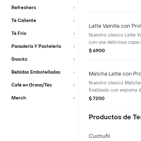
Refreshers
Té Caliente
Latte Vainilla con Pro
Té Frío
Nuestro clasico Latte Vai
con una deliciosa capa 
Panaderia Y Pasteleria
vainilla o mocha encima
$ 6900
Snacks
Bebidas Embotelladas
Matcha Latte con Pro
Nuestro clasico Matcha 
Café en Grano/Tés
finalizado con espuma d
sabor vainilla sin azúcar.
Merch
$ 7200
Productos de T
Cuchufli