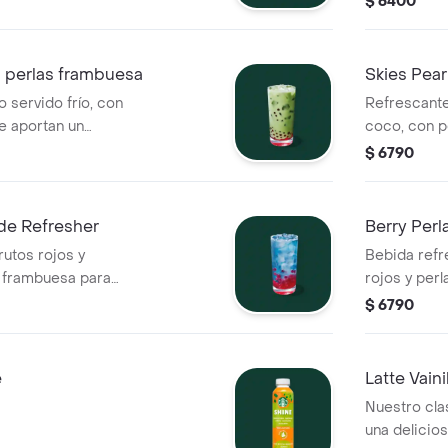
$ 6400
refrescante
n perlas frambuesa
Skies Pear
 servido frío, con
Refrescante
e aportan un
coco, con p
 en cada sorbo.
aportan un 
$ 6790
de Refresher
Berry Perl
rutos rojos y
Bebida refr
e frambuesa para
rojos y per
cítrica y jugosa.
añaden textu
$ 6790
e
Latte Vaini
Nuestro clas
una delicio