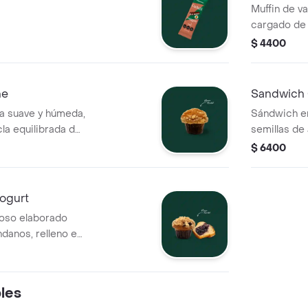
Muffin de va
cargado de 
semiamargo,
$ 4400
un centro c
he
Sandwich 
ga suave y húmeda,
Sándwich e
la equilibrada de
semillas de
etal, relleno con
superficie;
$ 6400
 inyectado post-
mantecoso, 
con un crumb
toque de m
Yogurt
oso elaborado
ndanos, relleno en
atto de arándanos
 frutal intenso;
que cubra de
les
erficie del