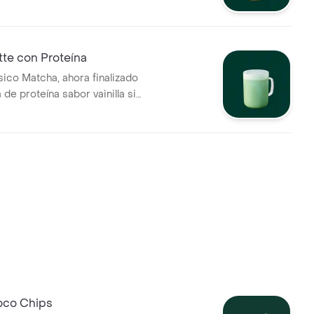
mocha encima.
te con Proteína
sico Matcha, ahora finalizado
de proteína sabor vainilla sin
oco Chips