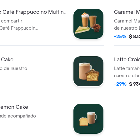
 Café Frappuccino Muffin
Caramel M
 Palta Miga
 compartir:
Caramel Ma
 Café Frappuccino
de nuestro
 Chips Chocolate
-25%
$ 83
alta Miga
a Cake
Latte Cro
o de nuestro
Latte tama
nuestro cla
-29%
$ 93
e Lemon Cake
rande acompañado