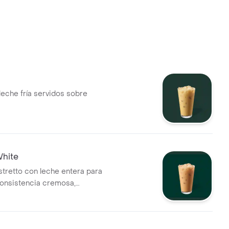
leche fría servidos sobre
White
stretto con leche entera para
consistencia cremosa,
n hielo.