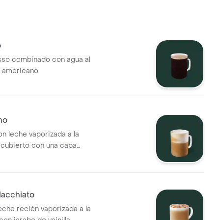
o
sso combinado con agua al
o americano
no
n leche vaporizada a la
 cubierto con una capa
e espuma
acchiato
eche recién vaporizada a la