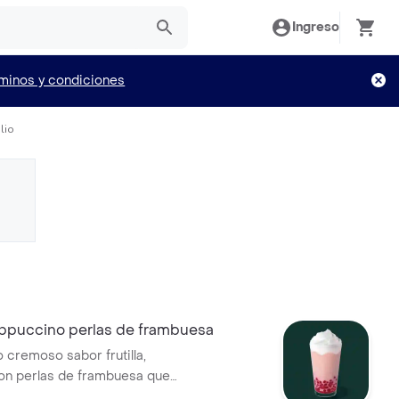
Ingreso
minos y condiciones
lio
rappuccino perlas de frambuesa
 cremoso sabor frutilla,
on perlas de frambuesa que
cada sorbo. Divertido, frutal y