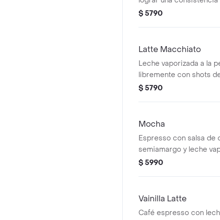
lograr una consistenci
terminada con un "punt
$ 5790
arte latte
Latte Macchiato
Leche vaporizada a la p
libremente con shots d
vertidos lentamente
$ 5790
Mocha
Espresso con salsa de 
semiamargo y leche vap
perfección
$ 5990
Vainilla Latte
Café espresso con leche