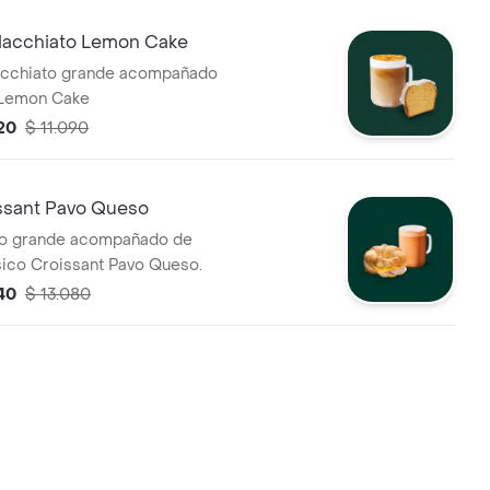
acchiato Lemon Cake
cchiato grande acompañado
 Lemon Cake
20
$ 11.090
issant Pavo Queso
ño grande acompañado de
sico Croissant Pavo Queso.
40
$ 13.080