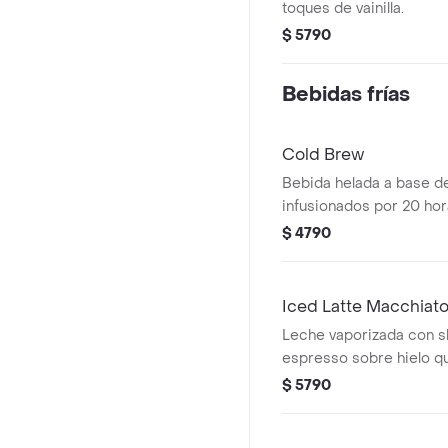
toques de vainilla.
$ 5790
Bebidas frías
Cold Brew
Bebida helada a base d
infusionados por 20 ho
$ 4790
Iced Latte Macchiat
Leche vaporizada con s
espresso sobre hielo qu
punto dibujado en la sup
$ 5790