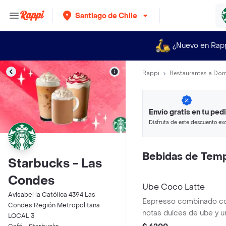
Santiago de Chile
¿Nuevo en Rap
Rappi
Restaurantes a Dom
Envío gratis en tu ped
Disfruta de este descuento exc
pagando con métodos de pago
Bebidas de Tem
Starbucks - Las
Condes
Ube Coco Latte
AvIsabel la Católica 4394 Las
Espresso combinado co
Condes Región Metropolitana
notas dulces de ube y u
LOCAL 3
Una bebida suave, difere