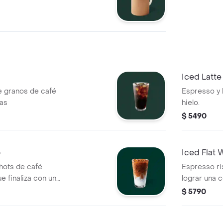
Iced Latte
e granos de café
Espresso y 
ras
hielo.
$ 5490
o
Iced Flat 
hots de café
Espresso ri
e finaliza con un
lograr una 
erficie.
mezclado co
$ 5790