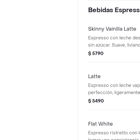
Bebidas Espress
Skinny Vainilla Latte
Espresso con leche des
sin azúcar. Suave, livian
$ 5790
Latte
Espresso con leche vapo
perfección, ligerament
espuma
$ 5490
Flat White
Espresso ristretto con 