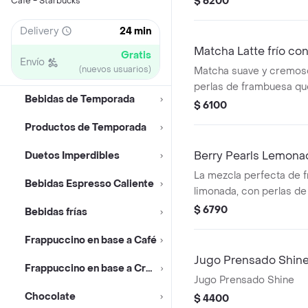
$ 6200
Café - Starbucks
sabor.
Delivery
24 min
Matcha Latte frío co
Gratis
Envío
(nuevos usuarios)
Matcha suave y cremoso
perlas de frambuesa qu
Bebidas de Temporada
toque frutal y divertido
$ 6100
Productos de Temporada
Berry Pearls Lemona
Duetos Imperdibles
La mezcla perfecta de f
Bebidas Espresso Caliente
limonada, con perlas d
una experiencia fresca, 
$ 6790
Bebidas frías
Frappuccino en base a Café
Jugo Prensado Shin
Frappuccino en base a Crema
Jugo Prensado Shine
Chocolate
$ 4400