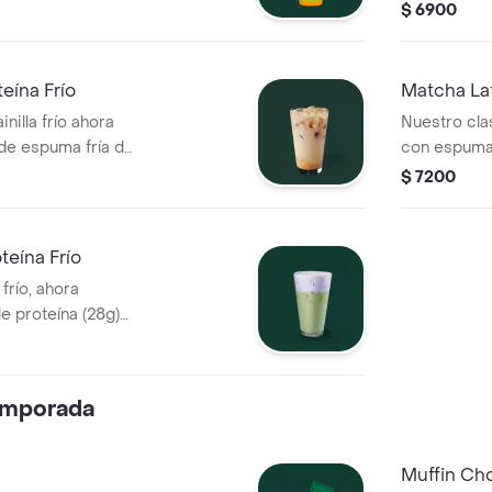
vainilla o 
$ 6900
teína Frío
Matcha Lat
nilla frío ahora
Nuestro cla
de espuma fría de
con espuma 
.
azúcar.
$ 7200
teína Frío
frío, ahora
e proteína (28g)
emporada
Muffin Ch