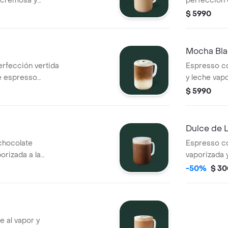
a cremosa y
perfección c
o de espuma" o
marcada co
$ 5990
caramelo
Mocha Bl
erfección vertida
Espresso co
e espresso
y leche vap
$ 5990
Dulce de 
chocolate
Espresso c
orizada a la
vaporizada 
con caramel
-50%
$ 3
 al vapor y