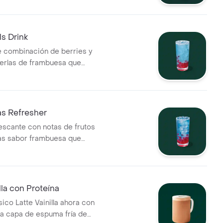
.
ls Drink
 combinación de berries y
erlas de frambuesa que
toque tropical y sorprendente.
as Refresher
escante con notas de frutos
las sabor frambuesa que
ra y un giro vibrante.
lla con Proteína
ico Latte Vainilla ahora con
sa capa de espuma fría de