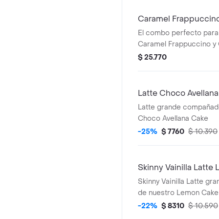
muffin.
Caramel Frappuccino
Chips Chocolate Ave
El combo perfecto para
Caramel Frappuccino y
acompañados de Muffin
$ 25.770
y nuestro clásico Ave P
Latte Choco Avellan
Latte grande compañad
Choco Avellana Cake
-25%
$ 7760
$ 10.390
Skinny Vainilla Latt
Skinny Vainilla Latte g
de nuestro Lemon Cake
-22%
$ 8310
$ 10.590