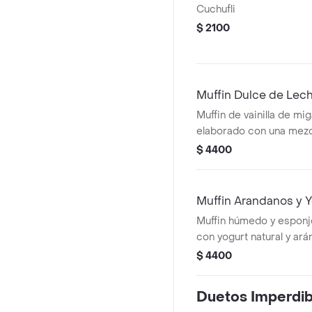
Cuchufli
$ 2100
Muffin Dulce de Lec
Muffin de vainilla de mi
elaborado con una mezc
mantequilla y aceite veg
$ 4400
centro fluido de manjar
horneado y terminado 
suave aromatizado.
Muffin Arandanos y 
Muffin húmedo y esponj
con yogurt natural y ará
su centro con un varieg
$ 4400
de textura suave y sabor
coronado con crumble 
Duetos Imperdib
forma homogenea la sup