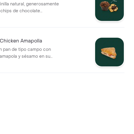
inilla natural, generosamente
chips de chocolate
 que esconde en su interior
remoso de chocolate.
Chicken Amapolla
n pan de tipo campo con
 amapola y sésamo en su
 relleno con suave queso
tomate, pollo en láminas y un
ayonesa con eneldo.