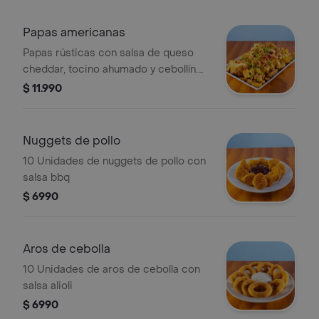
Papas americanas
Papas rústicas con salsa de queso
cheddar, tocino ahumado y cebollín.
700gr. para 2-3 personas.
$ 11.990
Nuggets de pollo
10 Unidades de nuggets de pollo con
salsa bbq
$ 6990
Aros de cebolla
10 Unidades de aros de cebolla con
salsa alioli
$ 6990