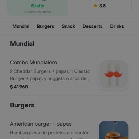
Gratis
3.5
(nuevos usuarios)
Mundial
Burgers
Snack
Desserts
Drinks
Mundial
Combo Mundialero
2 Cheddar Burgers + papas, 1 Classic
Burger + papas y nuggets o aros de
cebolla
$ 41.960
Burgers
American burger + papas
Hamburguesa de proteína a elección