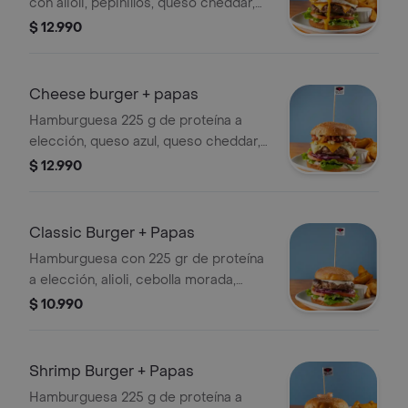
con alioli, pepinillos, queso cheddar,
tocino ahumado, aros de cebolla,
$ 12.990
tomate asado, huevo frito y lechuga
hidropónica. incluye papas fritas.
Cheese burger + papas
Hamburguesa 225 g de proteína a
elección, queso azul, queso cheddar,
queso mantecoso, alioli, cebolla
$ 12.990
morada, tocino ahumado, tomate,
lechuga hidropónica y papas fritas.
Classic Burger + Papas
Hamburguesa con 225 gr de proteína
a elección, alioli, cebolla morada,
tomate y lechuga hidropónica. Incluye
$ 10.990
papas fritas.
Shrimp Burger + Papas
Hamburguesa 225 g de proteína a