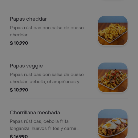
Papas cheddar
Papas rústicas con salsa de queso
cheddar.
$ 10.990
Papas veggie
Papas rústicas con salsa de queso
cheddar, cebolla, champiñones y
pimientos salteados. 700gr. para 2-3
$ 10.990
personas.
Chorrillana mechada
Papas rústicas, cebolla frita,
longaniza, huevos fritos y carne
mechada.
$ 16.990