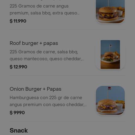
225 Gramos de carne angus
premium, salsa bbq, extra queso
cheddar y tocino ahumado. incluye
$ 11.990
porción de papas rústicas y porción
de salsa alioli.
Roof burger + papas
225 Gramos de carne, salsa bbq,
queso mantecoso, queso cheddar,
tocino ahumado, aros de cebolla,
$ 12.990
tomate, lechuga hidropónica. incluye
porción de papas rústicas y porción
de salsa alioli.
Onion Burger + Papas
Hamburguesa con 225 gr de carne
angus premium con queso cheddar,
salsa alioli y cebolla morada en
$ 9990
cubitos. incluye papas fritas.
Snack