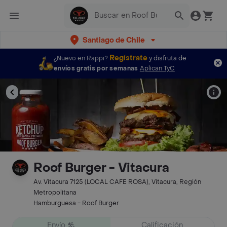
Santiago de Chile
Regístrate
¿Nuevo en Rappi?
y disfruta de
envíos gratis por semanas
Aplican TyC
Roof Burger - Vitacura
Av. Vitacura 7125 (LOCAL CAFE ROSA), Vitacura, Región
Metropolitana
Hamburguesa - Roof Burger
Envío
Calificación