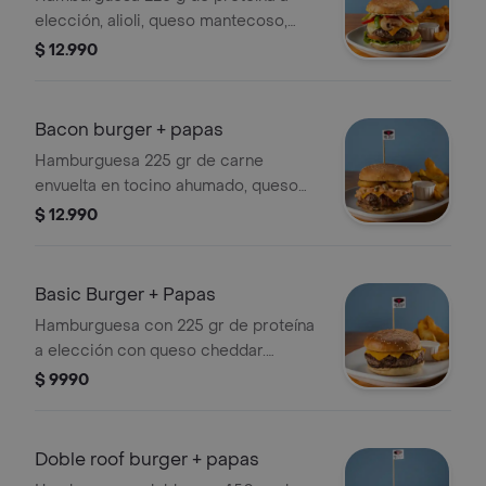
elección, alioli, queso mantecoso,
queso cheddar, cebolla, champiñones
$ 12.990
y pimientos salteados, tomate y
lechuga hidropónica. incluye papas
fritas.
Bacon burger + papas
Hamburguesa 225 gr de carne
envuelta en tocino ahumado, queso
cheddar, aros de cebolla fritos, salsa
$ 12.990
americana( americana es un mix de:
pepinillos, cebolla morada, kétchup y
mayonesa). incluye papas fritas.
Basic Burger + Papas
Hamburguesa con 225 gr de proteína
a elección con queso cheddar.
Incluye papas fritas.
$ 9990
Doble roof burger + papas