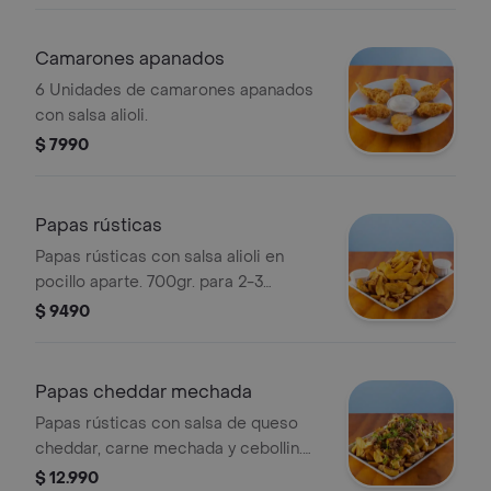
Camarones apanados
6 Unidades de camarones apanados
con salsa alioli.
$ 7990
Papas rústicas
Papas rústicas con salsa alioli en
pocillo aparte. 700gr. para 2-3
personas.
$ 9490
Papas cheddar mechada
Papas rústicas con salsa de queso
cheddar, carne mechada y cebollin.
700gr. para 2-3 personas.
$ 12.990