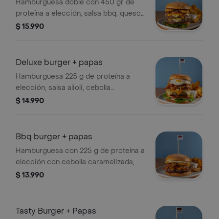
Hamburguesa doble con 450 gr de
proteína a elección, salsa bbq, queso
mantecoso, queso cheddar, tocino
$ 15.990
ahumado, aros de cebolla fritos,
tomate, lechuga hidropónica y
sésamo, con papas fritas. .
Deluxe burger + papas
Hamburguesa 225 g de proteína a
elección, salsa alioli, cebolla
caramelizada, queso azul, queso
$ 14.990
cheddar, queso mantecoso, tocino,
tomate asado, huevo y lechuga.
incluye papas fritas.
Bbq burger + papas
Hamburguesa con 225 g de proteína a
elección con cebolla caramelizada,
tocino ahumado, queso cheddar, aros
$ 13.990
de cebolla fritos, mayonesa y salsa
bbq. incluye porción de papas fritas, y
salsa ali oli (mayo ajo) aparte.
Tasty Burger + Papas