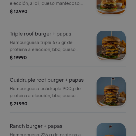
elección, alioli, queso mantecoso,
aros de cebolla fritos, camarones,
$ 12.990
tomate y lechuga hidropónica. Incluye
papas fritas.
Triple roof burger + papas
Hamburguesa triple 675 gr de
proteína a elección, bbq, queso
mantecoso, queso cheddar, tocino
$ 19.990
ahumado, aros de cebolla, tomate,
lechuga y sésamo, con papas fritas.
Cuádruple roof burger + papas
Hamburguesa cuádruple 900g de
proteína a elección, bbq, queso
mantecoso, queso cheddar, tocino
$ 21.990
ahumado, aros de cebolla, tomate,
lechuga y sésamo, con papas fritas.
Ranch burger + papas
Hamburguesa 225 g de proteína a