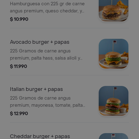
Hamburguesa con 225 gr de carne
angus premium, queso cheddar, y
salsa Tasty (hecha a base de
$ 10.990
pepinillos, cebolla, ketchup, mostaza,
mayonesa, y distintos condimentos).
Incluye porción de Papas.
Avocado burger + papas
225 Gramos de carne angus
premium, palta hass, salsa alioli y
queso cheddar. incluye porción de
$ 11.990
papas rústicas y porción de salsa
alioli.
Italian burger + papas
225 Gramos de carne angus
premium, mayonesa, tomate, palta
hass. incluye porción de papas
$ 12.990
rústicas y porción de salsa alioli.
Cheddar burger + papas