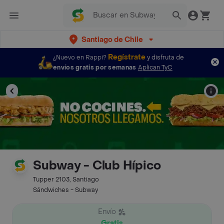
Santiago de Chile
Regístrate
¿Nuevo en Rappi?
y disfruta de
envíos gratis por semanas
Aplican TyC
Subway - Club Hípico
Tupper 2103, Santiago
Sándwiches - Subway
Envío
Gratis