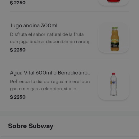
original, coca-cola light, fanta o sprite.
$ 2250
Jugo andina 300ml
Disfruta el sabor natural de la fruta
con jugo andina, disponible en naranja
o durazno. ¡refrescante y lleno de
$ 2250
energía!
Agua Vital 600ml o Benedictino
500ml
Refresca tu día con agua mineral con
gas o sin gas a elección, vital o
benedectino según disponibilidad.
$ 2250
Pura, ligera y perfecta para
acompañar cualquier sándwich o
ensalada.
Sobre Subway