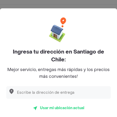
App Store
Google play
AppGallery
Ingresa tu dirección en Santiago de
Pide tu comida favorita cerca de ti
Chile:
Mejor servicio, entregas más rápidas y los precios
Categorías
más convenientes!
Únete a Rappi
Sobre Rappi
Usar mi ubicación actual