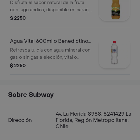
Disfruta el sabor natural de la fruta
con jugo andina, disponible en naranja
o durazno. ¡refrescante y lleno de
$ 2250
energía!
Agua Vital 600ml o Benedictino
500ml
Refresca tu día con agua mineral con
gas o sin gas a elección, vital o
benedectino según disponibilidad.
$ 2250
Pura, ligera y perfecta para
acompañar cualquier sándwich o
ensalada.
Sobre Subway
Av. La Florida 8988, 8241429 La
Dirección
Florida, Región Metropolitana,
Chile