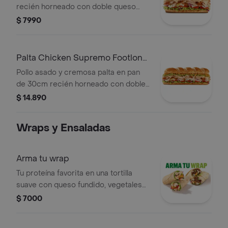
recién horneado con doble queso
mozzarella, lechuga, tomate, salsa de
$ 7990
ajo y el toque de cebollas crujientes.
Palta Chicken Supremo Footlong
30cm
Pollo asado y cremosa palta en pan
de 30cm recién horneado con doble
queso mozzarella, lechuga, tomate,
$ 14.890
salsa de ajo y el toque de cebollas
crujientes.
Wraps y Ensaladas
Arma tu wrap
Tu proteína favorita en una tortilla
suave con queso fundido, vegetales
frescos y combinada con tus salsas a
$ 7000
elección.