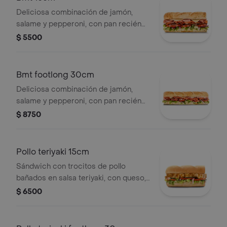
Deliciosa combinación de jamón,
salame y pepperoni, con pan recién
horneado, queso, vegetales y salsas
$ 5500
frescas a tu elección.
Bmt footlong 30cm
Deliciosa combinación de jamón,
salame y pepperoni, con pan recién
horneado, queso, vegetales y salsas
$ 8750
frescas a tu elección.
Pollo teriyaki 15cm
Sándwich con trocitos de pollo
bañados en salsa teriyaki, con queso,
vegetales, salsas y aderezos a
$ 6500
elección.