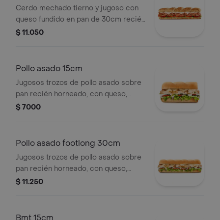
Cerdo mechado tierno y jugoso con
queso fundido en pan de 30cm recién
horneado. Súmale tus vegetales
$ 11.050
frescos y salsas a elección.
Pollo asado 15cm
Jugosos trozos de pollo asado sobre
pan recién horneado, con queso,
vegetales y salsas frescas a tu
$ 7000
elección.
Pollo asado footlong 30cm
Jugosos trozos de pollo asado sobre
pan recién horneado, con queso,
vegetales y salsas frescas a tu
$ 11.250
elección.
Bmt 15cm