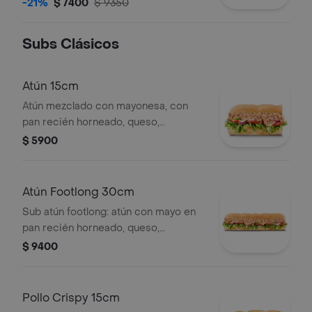
papa a elección. con salame y
-21%
$ 7400
$ 9350
pepperoni, pan recién horneado,
queso, vegetales y salsas frescas a tu
Subs Clásicos
elección.
Atún 15cm
Atún mezclado con mayonesa, con
pan recién horneado, queso,
vegetales y salsas frescas a tu
$ 5900
elección.
Atún Footlong 30cm
Sub atún footlong: atún con mayo en
pan recién horneado, queso,
vegetales y salsas a elección.
$ 9400
Pollo Crispy 15cm