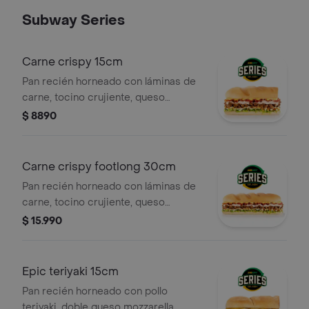
Subway Series
Carne crispy 15cm
Pan recién horneado con láminas de
carne, tocino crujiente, queso
mozzarella y cheddar fundidos,
$ 8890
lechuga, pepinillos, mayonesa,
kétchup y el toque final de cebollitas
crispy.
Carne crispy footlong 30cm
Pan recién horneado con láminas de
carne, tocino crujiente, queso
mozzarella y cheddar fundidos,
$ 15.990
lechuga, pepinillos, mayonesa,
kétchup y el toque final de cebollitas
crispy.
Epic teriyaki 15cm
Pan recién horneado con pollo
teriyaki, doble queso mozzarella,