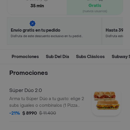
Gratis
35 min
(nuevos usuarios)
Envío gratis en tu pedido
Hasta 39% 
Disfruta de este descuento exclusivo en tu pedido
Disfruta este de
pagando con métodos de pago seleccionados.
en minutos.
Promociones
Sub Del Día
Subs Clásicos
Subway 
Promociones
Súper Dúo 2.0
Arma tu Súper Dúo a tu gusto: elige 2
subs iguales o combínalos (1 Pizza
Sub + 1 Sub de Pollo Apanado). La
-21%
$ 8990
$ 11.400
selección de pan, queso, vegetales y
salsas aplica para ambos subs.