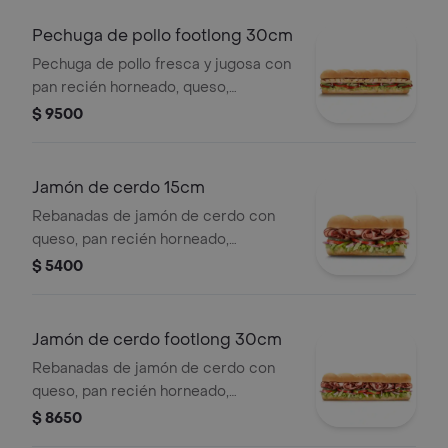
Pechuga de pollo footlong 30cm
Pechuga de pollo fresca y jugosa con
pan recién horneado, queso,
vegetales y salsas frescas a tu
$ 9500
elección.
Jamón de cerdo 15cm
Rebanadas de jamón de cerdo con
queso, pan recién horneado,
vegetales y salsas frescas a tu
$ 5400
elección.
Jamón de cerdo footlong 30cm
Rebanadas de jamón de cerdo con
queso, pan recién horneado,
vegetales y salsas frescas a tu
$ 8650
elección.