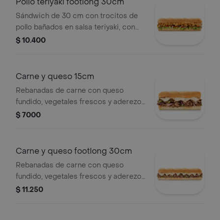
Pollo teriyaki footlong 30cm
Sándwich de 30 cm con trocitos de
pollo bañados en salsa teriyaki, con
queso, vegetales, salsas y aderezos a
$ 10.400
elección.
Carne y queso 15cm
Rebanadas de carne con queso
fundido, vegetales frescos y aderezos
a tu elección, sobre pan recién
$ 7000
horneado.
Carne y queso footlong 30cm
Rebanadas de carne con queso
fundido, vegetales frescos y aderezos
a tu elección, sobre pan recién
$ 11.250
horneado.