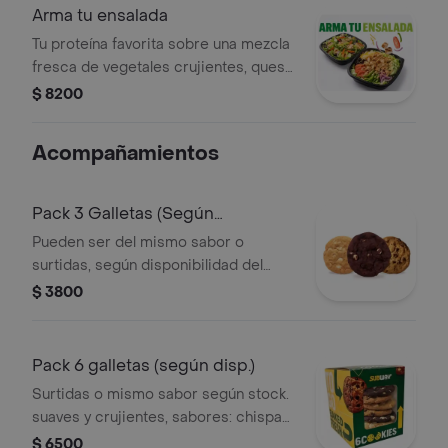
Arma tu ensalada
Tu proteína favorita sobre una mezcla
fresca de vegetales crujientes, queso
y tus aderezos a elección.
$ 8200
Acompañamientos
Pack 3 Galletas (Según
disponibilidad)
Pueden ser del mismo sabor o
surtidas, según disponibilidad del
restaurante, para asegurar máxima
$ 3800
frescura. las opciones pueden ser
cheesecake de frambuesa, chispas
de chocolate, doble chocolate o nuez
Pack 6 galletas (según disp.)
de macadamia. suaves por dentro,
Surtidas o mismo sabor según stock.
crujientes por fuera y deliciosas en
suaves y crujientes, sabores: chispas
cada bocado.
de chocolate, doble chocolate,
$ 6500