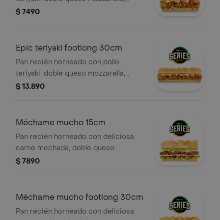
lechuga fresca, tomate, pimentón,
$ 7490
cebollitas crujientes y salsa de
cebolla dulce.
Epic teriyaki footlong 30cm
Pan recién horneado con pollo
teriyaki, doble queso mozzarella,
lechuga fresca, tomate, pimentón,
$ 13.890
cebollitas crujientes y salsa de
cebolla dulce.
Méchame mucho 15cm
Pan recién horneado con deliciosa
carne mechada, doble queso
mozzarella, palta cremosa, tomate,
$ 7890
lechuga, cebolla y salsa de ajo.
Méchame mucho footlong 30cm
Pan recién horneado con deliciosa