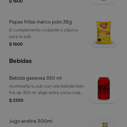
que se derriten en tu boca. ¡un
$ 1600
bocado dulce y frutal irresistible!
Papas fritas marco polo 38g
El complemento crujiente y clásico
para tu sub.
$ 1600
Bebidas
Bebida gaseosa 350 ml
Acompaña tu sub con una bebida bien
fría de 350 ml. elige entre coca-cola
original, coca-cola light, fanta o sprite.
$ 2250
Jugo andina 300ml