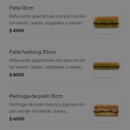
Palta 15cm
Palta estilo guacamole con pan recién
horneado, queso, vegetales y salsas
frescas a tu elección.
$ 4900
Palta footlong 30cm
Palta estilo guacamole con pan recién
horneado, queso, vegetales y salsas
frescas a tu elección.
$ 8050
Pechuga de pollo 15cm
Pechuga de pollo fresca y jugosa con
pan recién horneado, queso,
vegetales y salsas frescas a tu
$ 6000
elección.