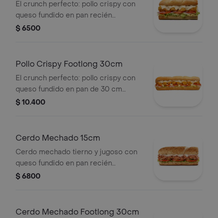
El crunch perfecto: pollo crispy con
queso fundido en pan recién
horneado. Elige tus vegetales frescos
$ 6500
y salsas favoritas.
Pollo Crispy Footlong 30cm
El crunch perfecto: pollo crispy con
queso fundido en pan de 30 cm
recién horneado. Elige tus vegetales
$ 10.400
frescos y salsas favoritas.
Cerdo Mechado 15cm
Cerdo mechado tierno y jugoso con
queso fundido en pan recién
horneado. Súmale tus vegetales
$ 6800
frescos y salsas a elección.
Cerdo Mechado Footlong 30cm