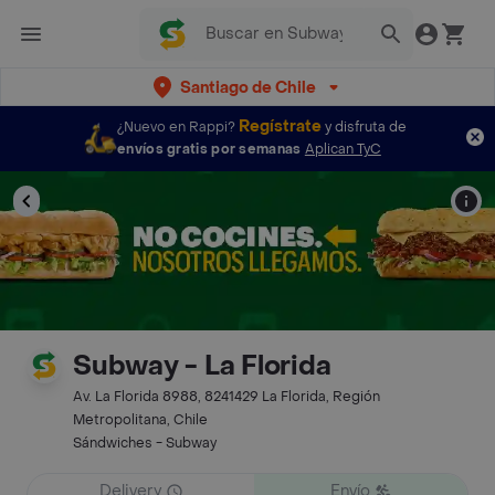
Santiago de Chile
Regístrate
¿Nuevo en Rappi?
y disfruta de
envíos gratis por semanas
Aplican TyC
Subway - La Florida
Av. La Florida 8988, 8241429 La Florida, Región
Metropolitana, Chile
Sándwiches - Subway
Delivery
Envío