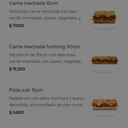
Carne mechada 15cm
Deliciosa carne mechada con pan
recién horneado, queso, vegetales y
salsas frescas a tu elección.
$ 7000
Carne mechada footlong 30cm
Sándwich de 30cm con deliciosa
carne mechada con queso, vegetales,
salsas y aderezos a elección.
$ 11.250
Pizza sub 15cm
Pepperoni con salsa marinara y queso
derretido, acompañado de pan recién
horneado, vegetales y salsas frescas
$ 5400
a tu elección.