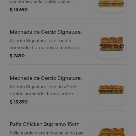
carne mechada, doble queso
mozzarella, palta cremosa, tomate,
$ 14.690
lechuga, cebolla y salsa de ajo.
Mechada de Cerdo Signature
15cm
Receta Signature: pan recién
horneado, tierno cerdo mechado,
doble queso mozzarella fundido,
$ 7490
lechuga, tomate, salsa de ajo y
cebollitas crujientes.
Mechada de Cerdo Signature
Footlong 30cm
Receta Signature: pan de 30cm
recién horneado, tierno cerdo
mechado, doble queso mozzarella
$ 13.890
fundido, lechuga, tomate, salsa de ajo
y cebollitas crujientes.
Palta Chicken Supremo 15cm
Pollo asado y cremosa palta en pan