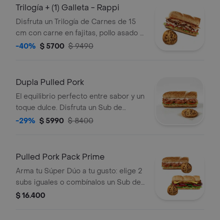
Trilogía + (1) Galleta - Rappi
Disfruta un Trilogía de Carnes de 15
cm con carne en fajitas, pollo asado y
tocino, acompañado de una deliciosa
-40%
$ 5700
$ 9490
galleta.
Dupla Pulled Pork
El equilibrio perfecto entre sabor y un
toque dulce. Disfruta un Sub de
Cerdo Mechado de 15 cm
-29%
$ 5990
$ 8400
acompañado de una deliciosa galleta.
Pan, queso, vegetales y salsas a
elección
Pulled Pork Pack Prime
Arma tu Súper Dúo a tu gusto: elige 2
subs iguales o combínalos un Sub de
Costillas BBQ de 15 cm y un Sub de
$ 16.400
Cerdo Mechado de 15 cm, más 2
deliciosas galletas. La selección de