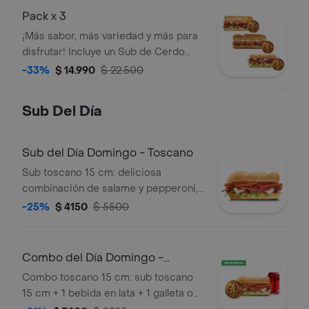
pan, queso, vegetales y salsas aplica
Pack x 3
para ambos sándwiches.
¡Más sabor, más variedad y más para
disfrutar! Incluye un Sub de Cerdo
Mechado 15 cm, un Sub de Jamón de
-33%
$ 14.990
$ 22.500
Cerdo 15 cm, un BMT 15 cm y 3
deliciosas galletas. La selección de
Sub Del Día
pan, queso, vegetales y salsas aplica
para los tres sándwiches.
Sub del Día Domingo - Toscano
Sub toscano 15 cm: deliciosa
combinación de salame y pepperoni,
con pan recién horneado, queso,
-25%
$ 4150
$ 5500
vegetales y salsas frescas a tu
elección.
Combo del Día Domingo -
Toscano
Combo toscano 15 cm: sub toscano
15 cm + 1 bebida en lata + 1 galleta o