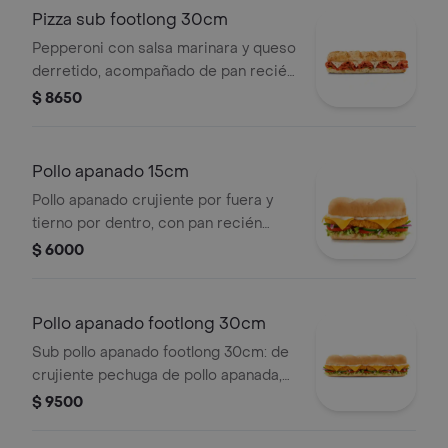
Pizza sub footlong 30cm
Pepperoni con salsa marinara y queso
derretido, acompañado de pan recién
horneado, vegetales y salsas frescas
$ 8650
a tu elección.
Pollo apanado 15cm
Pollo apanado crujiente por fuera y
tierno por dentro, con pan recién
horneado, queso, vegetales y salsas
$ 6000
frescas a tu elección.
Pollo apanado footlong 30cm
Sub pollo apanado footlong 30cm: de
crujiente pechuga de pollo apanada,
queso y vegetales en pan recién
$ 9500
horneado.