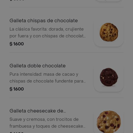
frambuesa o macadamia.
Galleta chispas de chocolate
La clásica favorita: dorada, crujiente
por fuera y con chispas de chocolate
derretido por dentro. ¡un placer que
$ 1600
nunca pasa de moda!
Galleta doble chocolate
Pura intensidad: masa de cacao y
chispas de chocolate fundente para
los verdaderos fanáticos del
$ 1600
chocolate. ¡un sueño hecho cookie!
Galleta cheesecake de
frambuesa
Suave y cremosa, con trocitos de
frambuesa y toques de cheesecake