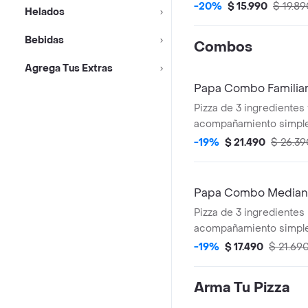
-20%
$ 15.990
$ 19.89
Helados
Bebidas
Combos
Agrega Tus Extras
Papa Combo Familia
Pizza de 3 ingredientes f
acompañamiento simpl
2,5 lt.
-19%
$ 21.490
$ 26.39
Papa Combo Media
Pizza de 3 ingredientes
acompañamiento simple
lt.
-19%
$ 17.490
$ 21.69
Arma Tu Pizza