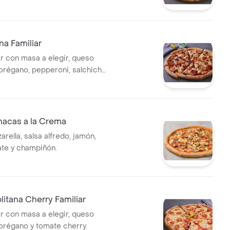
liana.
ana Familiar
ar con masa a elegir, queso
 orégano, pepperoni, salchicha
eitunas negras y champiñón.
nacas a la Crema
rella, salsa alfredo, jamón,
ate y champiñón.
litana Cherry Familiar
ar con masa a elegir, queso
 orégano y tomate cherry.