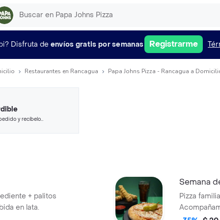
Registrarme
pi?
Disfruta de
envíos gratis por semanas
Tér
icilio
Restaurantes en Rancagua
Papa Johns Pizza - Rancagua a Domicili
dible
pedido y recíbelo
Semana de
rediente + palitos
Pizza famili
bida en lata.
Acompañami