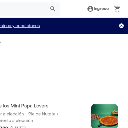
Ingreso
minos y condiciones
o
 los Mini Papa Lovers
ar a elección + Pie de Nutella +
ento a elección