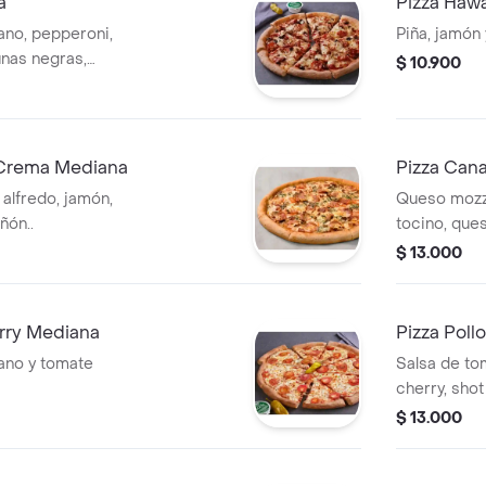
a
Pizza Haw
ano, pepperoni,
Piña, jamón 
tunas negras,
$ 10.900
a Crema Mediana
Pizza Can
 alfredo, jamón,
Queso mozza
ñón..
tocino, que
$ 13.000
erry Mediana
Pizza Pol
ano y tomate
Salsa de tom
cherry, sho
$ 13.000