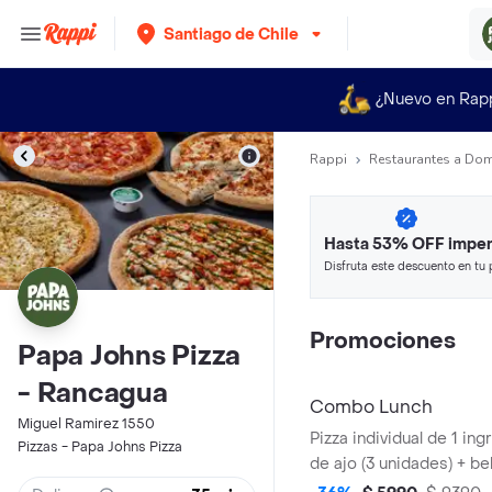
Santiago de Chile
¿Nuevo en Rap
Rappi
Restaurantes a Dom
Hasta 53% OFF imper
Disfruta este descuento en tu 
en minutos.
Promociones
Papa Johns Pizza
- Rancagua
Combo Lunch
Miguel Ramirez 1550
Pizza individual de 1 ing
Pizzas - Papa Johns Pizza
de ajo (3 unidades) + be