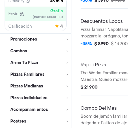
-36%
$ 5990
$ 9390
Delivery
35 min
Gratis
Envío
(nuevos usuarios)
Descuentos Locos
Calificación
4
Pizza familiar Napolitan
mozzarella, orégano, to
Promociones
-35%
$ 8990
$ 13.900
Combos
Arma Tu Pizza
Rappi Pizza
The Works Familiar masa
Pizzas Familiares
Maestra. Queso mozzarel
Pizzas Medianas
italiana, pepperoni, jamó
$ 21.900
pimiento verde, aceitun
Pizzas Individuales
champiñón.
Combo Del Mes
Acompañamientos
Boom de jamón familiar 
Postres
delgada + Palitos de ajo