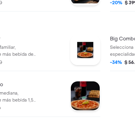
ajo, acompa
0
-20%
$ 39
pizza.
r
Big Comb
amiliar,
Selecciona 
e más bebida de
especialidad
0
-34%
$ 56
no
 mediana,
 más bebida 1,5
0