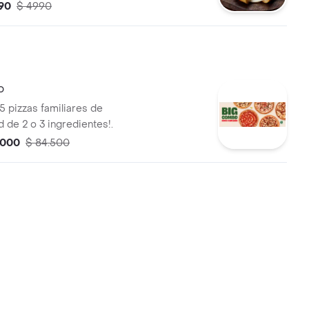
ñado de un cup de salsa de
90
$ 4990
o
5 pizzas familiares de
 de 2 o 3 ingredientes!.
.000
$ 84.500