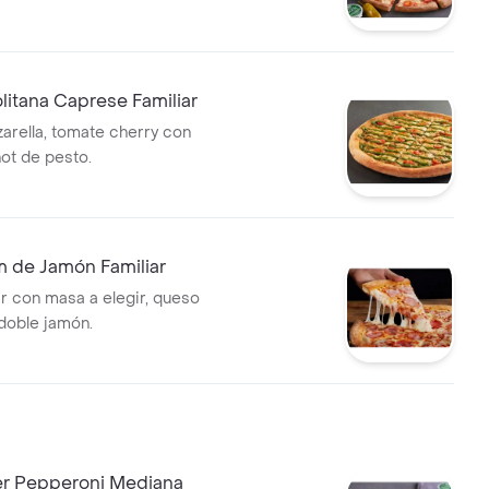
litana Caprese Familiar
rella, tomate cherry con
hot de pesto.
m de Jamón Familiar
ar con masa a elegir, queso
 doble jamón.
er Pepperoni Mediana