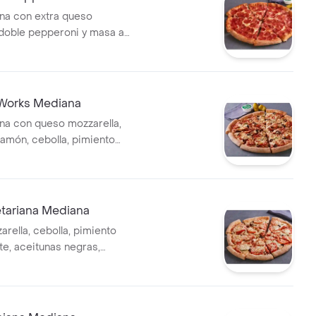
na con extra queso
 doble pepperoni y masa a
 Works Mediana
na con queso mozzarella,
jamón, cebolla, pimiento
tunas negras, champiñón,
aliana y masa a elegir.
etariana Mediana
rella, cebolla, pimiento
te, aceitunas negras,