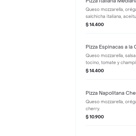
Pizza Italiana Median
Queso mozzarella, orég
salchicha italiana, acei
champiñón.
$ 14.400
Pizza Espinacas a l
Queso mozzarella, salsa
tocino, tomate y champi
$ 14.400
Pizza Napolitana Ch
Queso mozzarella, orég
cherry.
$ 10.900