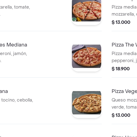
rella, tomate,
Pizza media
.
mozzarella,
elegir.
$ 13.000
nes Mediana
Pizza The
eroni, jamón,
Pizza media
.
pepperoni, 
verde, acei
$ 18.900
salchicha it
iana
Pizza Veg
 tocino, cebolla,
Queso mozza
verde, toma
champiñon.
$ 13.000