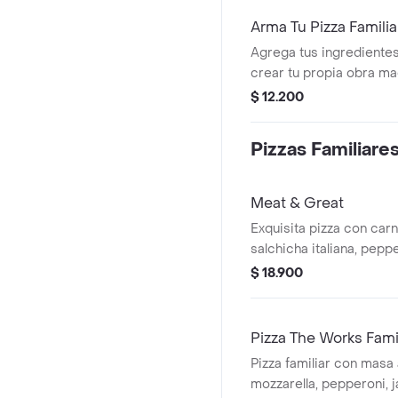
Arma Tu Pizza Familia
Agrega tus ingredientes
crear tu propia obra ma
$ 12.200
Pizzas Familiare
Meat & Great
Exquisita pizza con carn
salchicha italiana, pepp
salsa bbq.
$ 18.900
Pizza The Works Fami
Pizza familiar con masa 
mozzarella, pepperoni, j