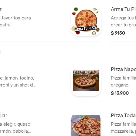
r
Arma Tu P
 favoritos para
Agrega tus 
estra.
crear tu pr
$ 9150
s
Pizza Napo
e, jamón, tocino,
Pizza famili
eroni y un shot de
orégano.
$ 13.900
liar
Pizza Toda
a elegir, queso
Pizza famili
amón, cebolla,
mozzarella,