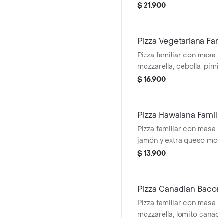
pimiento verde, aceitun
$ 21.900
salchicha italiana y cha
Pizza Vegetariana Fam
Pizza familiar con masa 
mozzarella, cebolla, pim
tomate, aceitunas negr
$ 16.900
Pizza Hawaiana Famil
Pizza familiar con masa a
jamón y extra queso moz
$ 13.900
Pizza Canadian Bacon
Pizza familiar con masa 
mozzarella, lomito canad