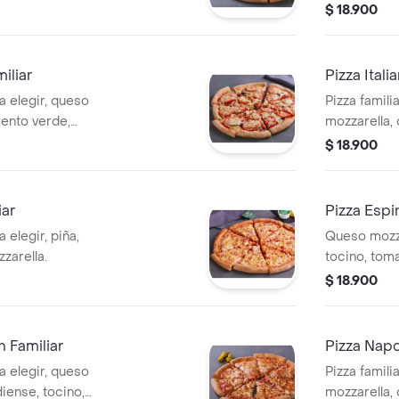
as negras,
salchicha ita
$ 18.900
mpiñón.
iliar
Pizza Itali
a elegir, queso
Pizza famili
iento verde,
mozzarella,
as y champiñón.
italiana, ac
$ 18.900
iar
Pizza Espi
 elegir, piña,
Queso mozza
zarella.
tocino, tom
$ 18.900
 Familiar
Pizza Napo
a elegir, queso
Pizza famili
iense, tocino,
mozzarella,