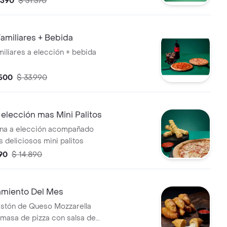
.390
$ 31.370
amiliares + Bebida
miliares a elección + bebida
.500
$ 33.990
elección mas Mini Palitos
ana a elección acompañado
 deliciosos mini palitos
90
$ 14.890
miento Del Mes
astón de Queso Mozzarella
 masa de pizza con salsa de