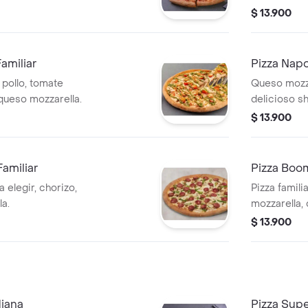
ano.
$ 13.900
amiliar
Pizza Napo
 pollo, tomate
Queso mozza
 queso mozzarella.
delicioso s
$ 13.900
Familiar
Pizza Boo
 elegir, chorizo,
Pizza famili
la.
mozzarella,
$ 13.900
diana
Pizza Sup