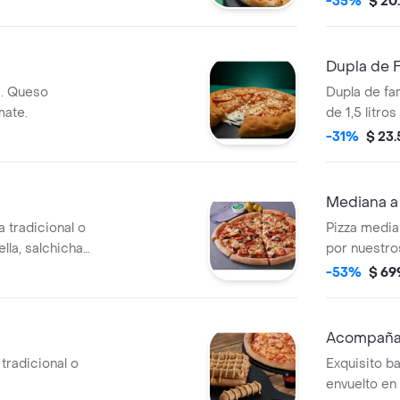
-35%
$ 20
Dupla de F
a. Queso
Dupla de fa
mate.
de 1,5 litros
-31%
$ 23
Mediana a 
 tradicional o
Pizza medi
la, salchicha
por nuestros
n, cebolla,
-53%
$ 69
as negras,
Acompaña
tradicional o
Exquisito b
envuelto en