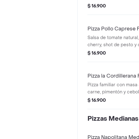
queso parmesano y rom
$ 16.900
Pizza Pollo Caprese F
Salsa de tomate natural,
cherry, shot de pesto y
$ 16.900
Pizza la Cordillerana 
Pizza familiar con masa a
carne, pimentón y cebol
$ 16.900
Pizzas Medianas
Pizza Napolitana Me