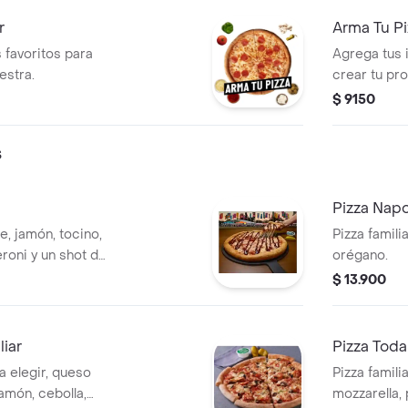
r
Arma Tu P
 favoritos para
Agrega tus 
estra.
crear tu pr
$ 9150
s
Pizza Napo
e, jamón, tocino,
Pizza famili
eroni y un shot de
orégano.
$ 13.900
liar
Pizza Toda
a elegir, queso
Pizza famili
amón, cebolla,
mozzarella,