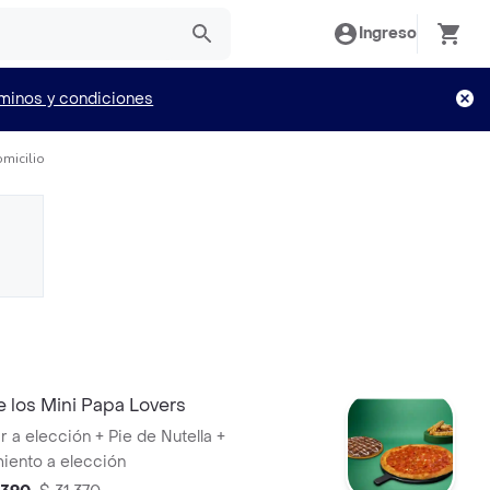
Ingreso
minos y condiciones
omicilio
 los Mini Papa Lovers
ar a elección + Pie de Nutella +
ento a elección