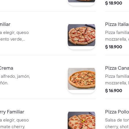
as negras,
salchicha ita
$ 18.900
mpiñón.
iliar
Pizza Itali
a elegir, queso
Pizza famili
iento verde,
mozzarella,
as y champiñón.
italiana, ac
$ 18.900
 Crema
Pizza Cana
 alfredo, jamón,
Pizza famili
ñón.
mozzarella, 
queso parm
$ 16.900
ry Familiar
Pizza Poll
a elegir, queso
Salsa de tom
omate cherry.
cherry, sho