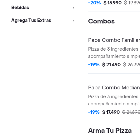
-20%
$ 15.990
$ 19.89
Bebidas
Agrega Tus Extras
Combos
Papa Combo Familia
Pizza de 3 ingredientes f
acompañamiento simpl
2,5 lt.
-19%
$ 21.490
$ 26.39
Papa Combo Media
Pizza de 3 ingredientes
acompañamiento simple
lt.
-19%
$ 17.490
$ 21.69
Arma Tu Pizza