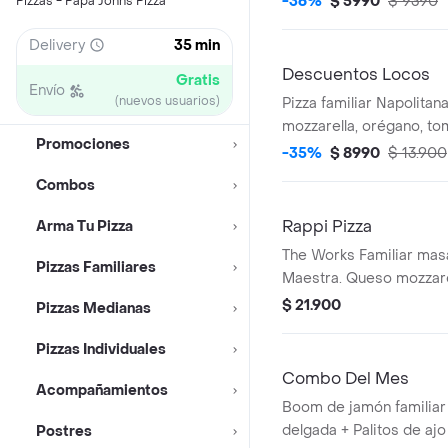
-36%
$ 5990
$ 9390
Pizzas - Papa Johns Pizza
Delivery
35 min
Descuentos Locos
Gratis
Envío
(nuevos usuarios)
Pizza familiar Napolitan
mozzarella, orégano, to
Promociones
-35%
$ 8990
$ 13.900
Combos
Rappi Pizza
Arma Tu Pizza
The Works Familiar masa
Pizzas Familiares
Maestra. Queso mozzarel
italiana, pepperoni, jamó
$ 21.900
Pizzas Medianas
pimiento verde, aceitun
champiñón.
Pizzas Individuales
Combo Del Mes
Acompañamientos
Boom de jamón familiar 
delgada + Palitos de ajo
Postres