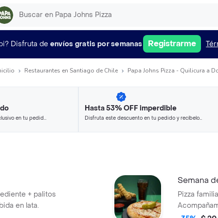
Registrarme
pi?
Disfruta de
envíos gratis por semanas
Tér
icilio
Restaurantes en Santiago de Chile
Papa Johns Pizza - Quilicura a D
ido
Hasta 53% OFF imperdible
lusivo en tu pedido
Disfruta este descuento en tu pedido y recíbelo
 seleccionados.
en minutos.
Semana de
rediente + palitos
Pizza famili
bida en lata.
Acompañami