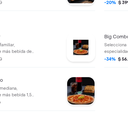
ajo, acompa
0
-20%
$ 39
pizza.
r
Big Comb
amiliar,
Selecciona 
e más bebida de
especialidad
0
-34%
$ 56
no
 mediana,
 más bebida 1,5
0