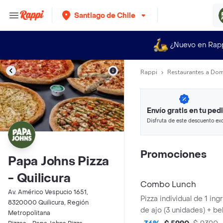
Santiago de Chile
¿Nuevo en Rap
Rappi
Restaurantes a Dom
Envío gratis en tu ped
Disfruta de este descuento exc
pagando con métodos de pago
Promociones
Papa Johns Pizza
- Quilicura
Combo Lunch
Av. Américo Vespucio 1651,
Pizza individual de 1 ing
8320000 Quilicura, Región
de ajo (3 unidades) + be
Metropolitana