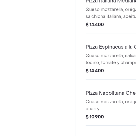
Pizza Italiana Median
Queso mozzarella, orég
salchicha italiana, acei
champiñón.
$ 14.400
Pizza Espinacas a l
Queso mozzarella, salsa
tocino, tomate y champi
$ 14.400
Pizza Napolitana Ch
Queso mozzarella, orég
cherry.
$ 10.900