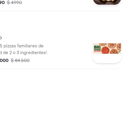
ñado de un cup de salsa de
90
$ 4990
o
5 pizzas familiares de
 de 2 o 3 ingredientes!.
.000
$ 84.500