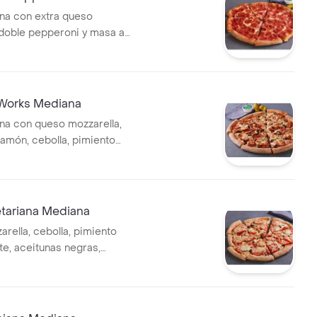
na con extra queso
 doble pepperoni y masa a
 Works Mediana
na con queso mozzarella,
jamón, cebolla, pimiento
tunas negras, champiñón,
aliana y masa a elegir.
etariana Mediana
rella, cebolla, pimiento
te, aceitunas negras,