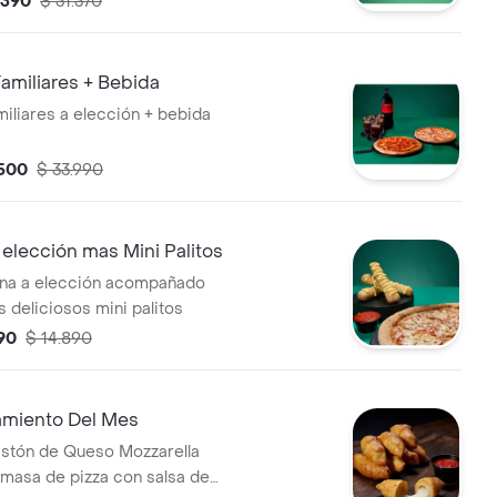
.390
$ 31.370
amiliares + Bebida
miliares a elección + bebida
.500
$ 33.990
elección mas Mini Palitos
ana a elección acompañado
 deliciosos mini palitos
90
$ 14.890
miento Del Mes
astón de Queso Mozzarella
 masa de pizza con salsa de