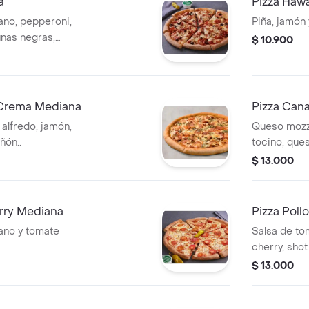
a
Pizza Haw
ano, pepperoni,
Piña, jamón 
tunas negras,
$ 10.900
a Crema Mediana
Pizza Can
 alfredo, jamón,
Queso mozza
ñón..
tocino, que
$ 13.000
erry Mediana
Pizza Pol
ano y tomate
Salsa de tom
cherry, sho
$ 13.000