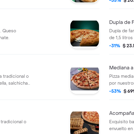
-35%
$ 20
Dupla de F
a. Queso
Dupla de fa
mate.
de 1,5 litros
-31%
$ 23
Mediana a 
 tradicional o
Pizza medi
la, salchicha
por nuestros
n, cebolla,
-53%
$ 69
as negras,
Acompaña
tradicional o
Exquisito b
envuelto en