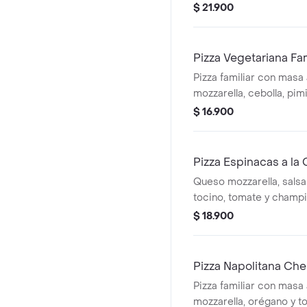
pimiento verde, aceitun
$ 21.900
salchicha italiana y cha
Pizza Vegetariana Fam
Pizza familiar con masa 
mozzarella, cebolla, pim
tomate, aceitunas negr
$ 16.900
Pizza Espinacas a la
Queso mozzarella, salsa
tocino, tomate y champi
$ 18.900
Pizza Napolitana Cher
Pizza familiar con masa 
mozzarella, orégano y t