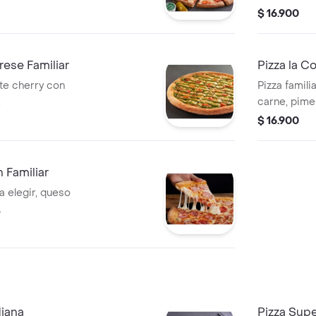
$ 16.900
rese Familiar
Pizza la Co
te cherry con
Pizza famili
.
carne, pime
$ 16.900
 Familiar
a elegir, queso
.
diana
Pizza Sup