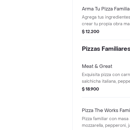
Arma Tu Pizza Familia
Agrega tus ingredientes
crear tu propia obra ma
$ 12.200
Pizzas Familiare
Meat & Great
Exquisita pizza con carn
salchicha italiana, pepp
salsa bbq.
$ 18.900
Pizza The Works Fami
Pizza familiar con masa 
mozzarella, pepperoni, j