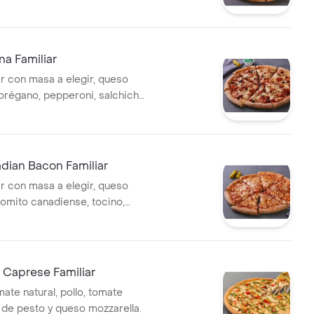
liana.
ana Familiar
ar con masa a elegir, queso
 orégano, pepperoni, salchicha
eitunas negras y champiñón.
dian Bacon Familiar
ar con masa a elegir, queso
lomito canadiense, tocino,
esano y romano.
o Caprese Familiar
ate natural, pollo, tomate
t de pesto y queso mozzarella.