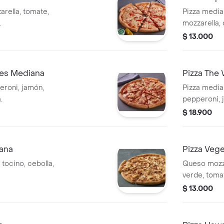
rella, tomate,
Pizza media
.
mozzarella,
elegir.
$ 13.000
nes Mediana
Pizza The
eroni, jamón,
Pizza media
.
pepperoni, 
verde, acei
$ 18.900
salchicha it
iana
Pizza Veg
 tocino, cebolla,
Queso mozza
verde, toma
champiñon.
$ 13.000