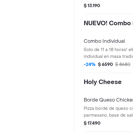
tamaño familiar.
$ 13.190
NUEVO! Combo I
Combo Individual
Solo de 11 a 18 horas! el
individual en masa tradi
variedades + coca cola 
-24%
$ 6590
$ 8680
cup.
Holy Cheese
Borde Queso Chicke
Pizza borde de queso co
parmesano, base de sal
y salsa bbq, queso mozza
$ 17.490
cebolla morada. incluye