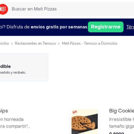
Registrarme
pi?
Disfruta de
envíos gratis por semanas
Tér
icilio
Restaurantes en Temuco
Melt Pizzas - Temuco a Domicilio
dible
pedido y recíbelo
hips
Big Cookie
ién horneada
Irresistible
ara compartir!
tamaño giga
illa, chocolate y
Sabor Red V