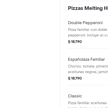
Pizzas Melting Hi
Double Pepperoni
Pizza familiar con dobl
pepperoni. Incluye un c
elección.
$ 18.790
Españolaza Familiar
Chorizo, tomate, pimen
aceitunas negras, jamó
elección.
$ 18.790
Classic
Pizza familiar aceitunas