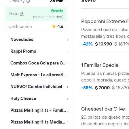
$ 8990
Delivery
35 min
vainilla, y muuuchos chi
Gratis
Incluye 8 porciones.
Envío
(nuevos usuarios)
Pepperoni Extreme F
Calificación
4.6
Pizza con base de sals
mozzarella y tres tipos
Novedades
original, cubos y cups. 
-42%
$ 10.990
$ 18.79
elección.
Rappi Promo
Combos Coca Cola para Compartir
1 Familiar Special
Prueba las nuevas pizzas
Melt Express - La alternativa más rápida
cebolla morada, queso 
NUEVO! Combo Individual
classic: aceitunas y toma
-55%
$ 7000
$ 15.390
tomate y jamón. rancher
Holy Cheese
sazonada y tomate
Cheesesticks Olive
Pizzas Melting Hits - Familiar
20 palitos de queso moz
Pizzas Melting Hits Medianas
de aceitunas negras. inc