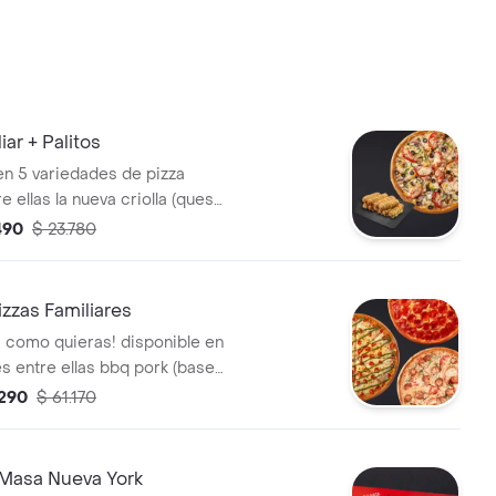
iar + Palitos
en 5 variedades de pizza
re ellas la nueva criolla (queso,
rde, tomate,
490
$ 23.780
moción en masa nueva york o
onal + palitos de ajo o palitos
zzas Familiares
 como quieras! disponible en
es entre ellas bbq pork (base
 pepperoni, cebolla morada) y
.290
$ 61.170
olla (queso, pimiento verde,
izo),.
Masa Nueva York