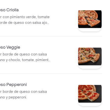
so Criolla
iar con pimiento verde, tomate
borde de queso con salsa ajo
so Veggie
iar borde de queso con salsa
no y choclo, tomate, pimiento
lla morada, aceitunas negras.
so Pepperoni
iar borde de queso con salsa
no y pepperoni.