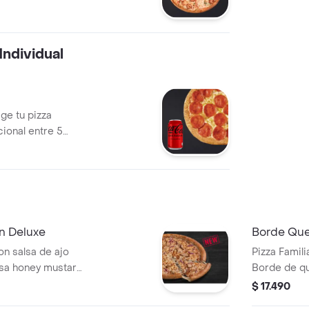
ndividual
ige tu pizza
cional entre 5
350 cc. no incluye
n Deluxe
Borde Que
n salsa de ajo
Pizza Famili
sa honey mustard
Borde de qu
rella, pollo y
parmesano.
$ 17.490
 cup de salsa de