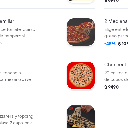
$ 8990
ps de chocolate.
y vainilla,
blanco y rel
porciones.
amiliar
2 Mediana
a de tomate, queso
Elige entre
 de pepperoni:
queso parme
incluye cup a
y tomate. it
0
-45%
$ 10
jamón.extra
pepperoni.
Cheesesti
: foccacia:
20 palitos 
parmesano.olive
de cubos de
te. italiana:
salsa de piz
$ 9490
a: carne
modificable
zarella y topping
luye 2 cups: salsa