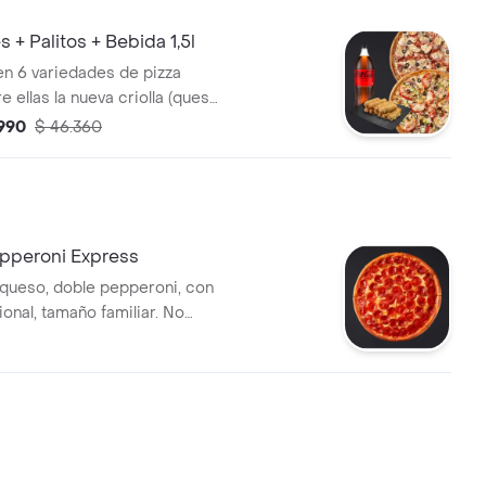
s + Palitos + Bebida 1,5l
en 6 variedades de pizza
re ellas la nueva criolla (queso,
de, tomate, chorizo) + palitos.
.990
$ 46.360
pperoni Express
 queso, doble pepperoni, con
onal, tamaño familiar. No
izarle cambio alguno.