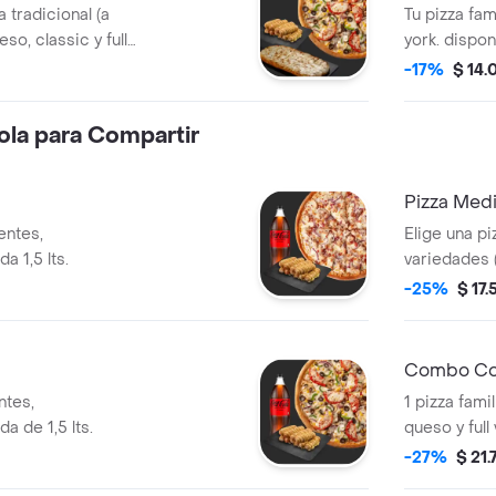
 tradicional (a
Tu pizza fam
so, classic y full
york. dispon
+ cheesesticks.
ellas bbq p
-17%
$ 14.
pepperoni, 
criolla (que
la para Compartir
chorizo).
Pizza Medi
entes,
Elige una pizza mediana entre 4
acompañamiento y bebida 1,5 lts.
variedades (disponibles en masa
tradicional)
-25%
$ 17.
bebida de 1.
Combo Coc
ntes,
1 pizza fami
 de 1,5 lts.
queso y full
una porción
-27%
$ 21.
coca-cola ori