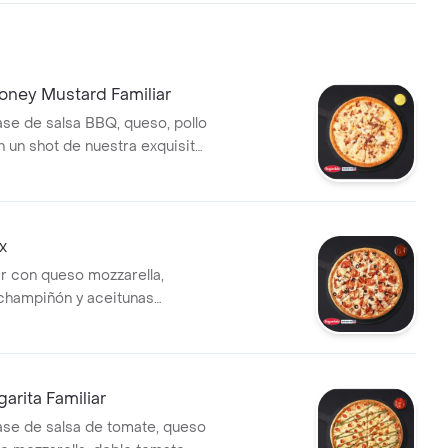
oney Mustard Familiar
ase de salsa BBQ, queso, pollo
n un shot de nuestra exquisita
 Mustard. Disponible en masa
 delgada o Nueva York.
x
ar con queso mozzarella,
champiñón y aceitunas
uye un cup de salsa a
arita Familiar
ase de salsa de tomate, queso