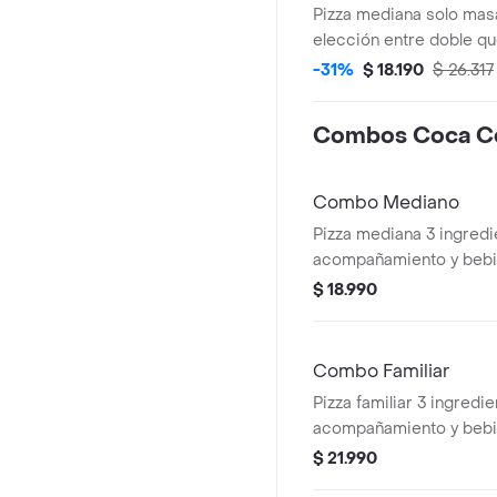
Pizza mediana solo masa
elección entre doble que
veggie)+palitos de ajo 
-31%
$ 18.190
$ 26.317
Combos Coca Co
Combo Mediano
Pizza mediana 3 ingredi
$ 18.990
Combo Familiar
Pizza familiar 3 ingredie
acompañamiento y bebida
$ 21.990