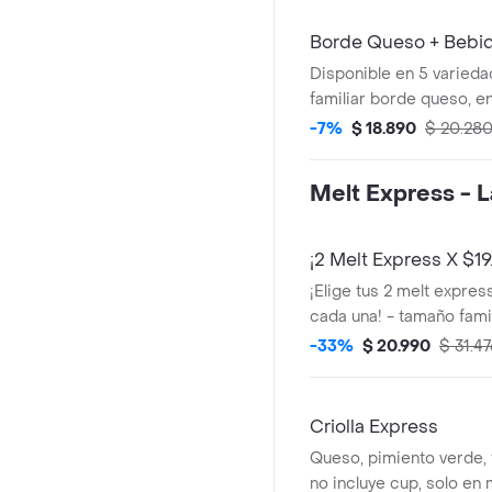
Borde Queso + Bebida
Disponible en 5 varieda
familiar borde queso, en
holy criolla (queso, pimi
-7%
$ 18.890
$ 20.28
tomate, chorizo).
Melt Express - L
¡2 Melt Express X $19
¡Elige tus 2 melt expres
cada una! - tamaño fami
tradicional.elige entre 
-33%
$ 20.990
$ 31.4
criolla
Criolla Express
Queso, pimiento verde, 
no incluye cup, solo en 