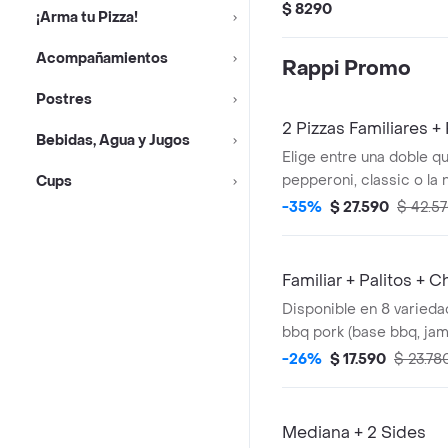
de pizza y salsa honey 
$ 8290
¡Arma tu Pizza!
modificables.
Acompañamientos
Rappi Promo
Postres
2 Pizzas Familiares + 
Bebidas, Agua y Jugos
Elige entre una doble q
pepperoni, classic o la 
Cups
(queso, pimiento verde,
-35%
$ 27.590
$ 42.5
disponibles en masa tra
york. acompáñalas con u
ajo o canela.
Familiar + Palitos + 
Disponible en 8 variedad
bbq pork (base bbq, jam
cebolla morada) y la nue
-26%
$ 17.590
$ 23.78
pimiento verde, tomate,
chorizo)promoción en m
nueva york + palitos de 
Mediana + 2 Sides
cheesesticks.