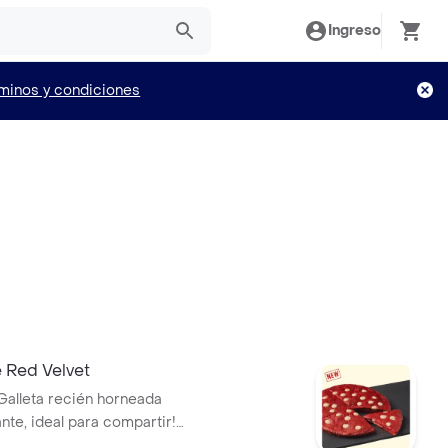
Ingreso
minos y condiciones
 Red Velvet
 Galleta recién horneada
nte, ideal para compartir!
elvet con un toque de cacao