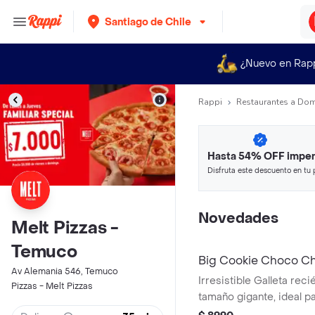
Santiago de Chile
¿Nuevo en Rap
Rappi
Restaurantes a Dom
Hasta 54% OFF imper
Disfruta este descuento en tu 
en minutos.
Novedades
Melt Pizzas -
Temuco
Big Cookie Choco C
Av Alemania 546, Temuco
Irresistible Galleta rec
Pizzas - Melt Pizzas
tamaño gigante, ideal p
Con un toque de mantequ