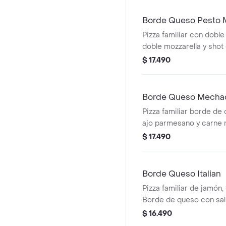
pizza.
Borde Queso Pesto M
Pizza familiar con doble
doble mozzarella y shot
de queso con salsa ajo
$ 17.490
Borde Queso Mecha
Pizza familiar borde de
ajo parmesano y carne
pepperoni, cebolla mora
$ 17.490
Borde Queso Italian
Pizza familiar de jamón,
Borde de queso con sa
$ 16.490