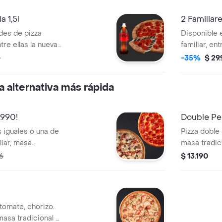
 1,5l
2 Familiare
des de pizza
Disponible 
tre ellas la nueva
familiar, ent
ento verde,
pimiento ver
0
-35%
$ 29
a alternativa más rápida
.990!
Double Pe
s iguales o una de
Pizza doble
liar, masa
masa tradici
double pepperoni y
puedes real
76
$ 13.190
tomate, chorizo.
masa tradicional y