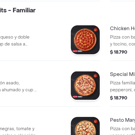
ts - Familiar
Chicken H
e queso y doble
Pizza con b
up de salsa a
y tocino, co
salsa Honey
$ 18.790
tradicional,
Special Mi
tón asado,
Pizza famili
n ahumado y cup a
pepperoni, 
negras. Incl
$ 18.790
elección.
Pesto Marg
 negras, tomate y
Pizza con b