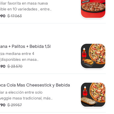
iliar favorita en masa nueva
ible en 10 variedades , entre
ork (base bbq, jamón,
090
$ 17.063
cebolla morada) y la nueva
so, pimiento verde, tomate,
ana + Palitos + Bebida 1,5l
 + palitos de ajo o canela +
590
$ 23.570
5l.
a Cola Mas Cheesestick y Bebida
liar a elección entre solo
 veggie masa tradicional, más
 de cheesesticks mas una
790
$ 29.957
ginal 1.5 l.