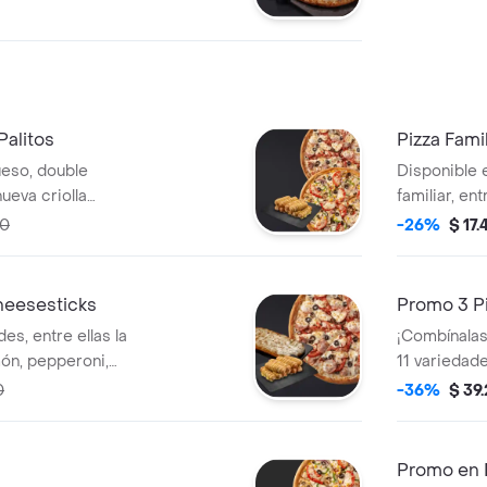
mustard. no
Palitos
Pizza Famil
ueso, double
Disponible 
nueva criolla
familiar, ent
 tomate, chorizo)
pimiento ve
70
-26%
$ 17.
dicional y nueva
chorizo)pro
nos palitos de
masa tradici
de canela.
Cheesesticks
Promo 3 Pi
es, entre ellas la
¡Combínalas
ón, pepperoni,
11 variedad
va criolla (queso,
bbq, jamón,
0
-36%
$ 39
la nueva cri
asa tradicional o
tomate, chor
ajo o canela +
Promo en 