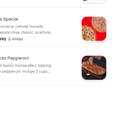
 muuuchos chips de chocolate
leno de frosting. Incluyen 8
s Special
foccacia: cebolla morada,
sano.olive classic: aceitunas
aliana clasica: tomate y
.990
$ 19.980
 cheese: doble queso y
cks Pepperoni
de queso mozzarella y topping
 pepperoni. incluye 2 cups:
za y salsa honey mustard. no
s.