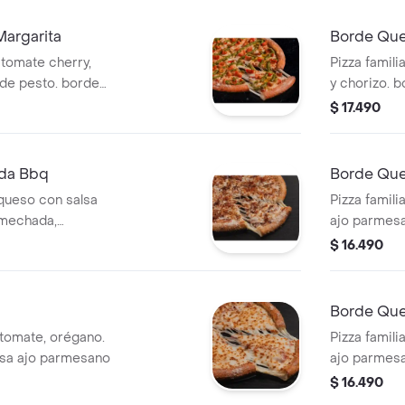
argarita
Borde Que
 tomate cherry,
Pizza famil
 de pesto. borde
y chorizo. 
 parmesano.
parmesano.
$ 17.490
da Bbq
Borde Que
 queso con salsa
Pizza famil
 mechada,
ajo parmesa
da, salsa bbq.
verde, cebo
$ 16.490
Borde Que
 tomate, orégano.
Pizza famil
lsa ajo parmesano
ajo parmesa
$ 16.490