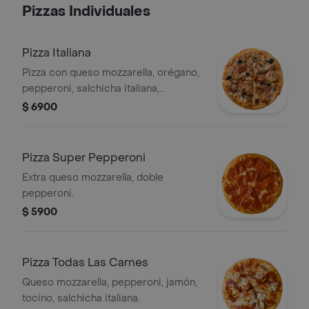
Pizzas Individuales
Pizza Italiana
Pizza con queso mozzarella, orégano,
pepperoni, salchicha italiana,
aceitunas negras y champiñón,
$ 6900
porción individual.
Pizza Super Pepperoni
Extra queso mozzarella, doble
pepperoni.
$ 5900
Pizza Todas Las Carnes
Queso mozzarella, pepperoni, jamón,
tocino, salchicha italiana.