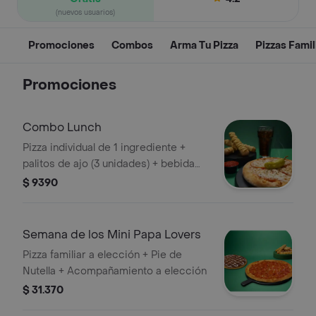
(nuevos usuarios)
Promociones
Combos
Arma Tu Pizza
Pizzas Famil
Promociones
Combo Lunch
Pizza individual de 1 ingrediente +
palitos de ajo (3 unidades) + bebida
en lata.
$ 9390
Semana de los Mini Papa Lovers
Pizza familiar a elección + Pie de
Nutella + Acompañamiento a elección
$ 31.370