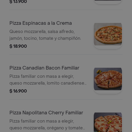
$ 13.900
Pizza Espinacas a la Crema
Queso mozzarella, salsa alfredo,
jamón, tocino, tomate y champiñón.
$ 18.900
Pizza Canadian Bacon Familiar
Pizza familiar con masa a elegir,
queso mozzarella, lomito canadiense,
tocino, queso parmesano y romano.
$ 16.900
Pizza Napolitana Cherry Familiar
Pizza familiar con masa a elegir,
queso mozzarella, orégano y tomate