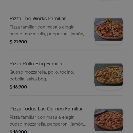
Pizza The Works Familiar
Pizza familiar con masa a elegir,
queso mozzarella, pepperoni, jamón,
cebolla, pimiento verde, aceitunas
$ 21.900
negras, salchicha italiana y
champiñón.
Pizza Pollo Bbq Familiar
Queso mozzarella, pollo, tocino,
cebolla, salsa bbq.
$ 16.900
Pizza Todas Las Carnes Familiar
Pizza familiar con masa a elegir,
queso mozzarella, pepperoni, jamón,
tocino y salchicha italiana.
$ 18.900