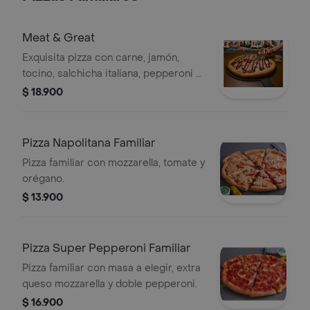
Meat & Great
Exquisita pizza con carne, jamón,
tocino, salchicha italiana, pepperoni y
un shot de salsa bbq.
$ 18.900
Pizza Napolitana Familiar
Pizza familiar con mozzarella, tomate y
orégano.
$ 13.900
Pizza Super Pepperoni Familiar
Pizza familiar con masa a elegir, extra
queso mozzarella y doble pepperoni.
$ 16.900