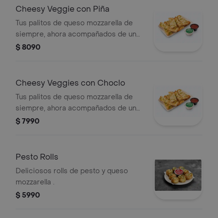
Cheesy Veggie con Piña
Tus palitos de queso mozzarella de
siempre, ahora acompañados de un
vegetal o shot a tu elección.
$ 8090
Cheesy Veggies con Choclo
Tus palitos de queso mozzarella de
siempre, ahora acompañados de un
vegetal o shot a tu elección.
$ 7990
Pesto Rolls
Deliciosos rolls de pesto y queso
mozzarella .
$ 5990