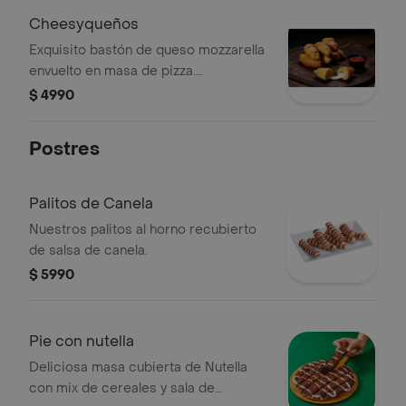
Cheesyqueños
Exquisito bastón de queso mozzarella
envuelto en masa de pizza.
acompañado de un cup de salsa de
$ 4990
pizza.
Postres
Palitos de Canela
Nuestros palitos al horno recubierto
de salsa de canela.
$ 5990
Pie con nutella
Deliciosa masa cubierta de Nutella
con mix de cereales y sala de