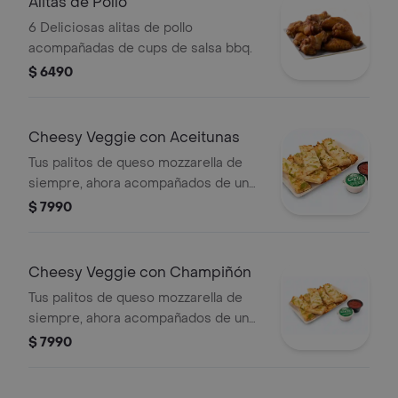
Alitas de Pollo
6 Deliciosas alitas de pollo
acompañadas de cups de salsa bbq.
$ 6490
Cheesy Veggie con Aceitunas
Tus palitos de queso mozzarella de
siempre, ahora acompañados de un
vegetal o shot a tu elección.
$ 7990
Cheesy Veggie con Champiñón
Tus palitos de queso mozzarella de
siempre, ahora acompañados de un
vegetal o shot a tu elección.
$ 7990