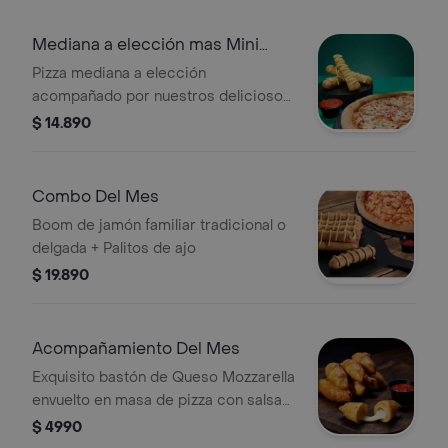
champiñón.
Mediana a elección mas Mini
Palitos
Pizza mediana a elección
acompañado por nuestros deliciosos
mini palitos
$ 14.890
Combo Del Mes
Boom de jamón familiar tradicional o
delgada + Palitos de ajo
$ 19.890
Acompañamiento Del Mes
Exquisito bastón de Queso Mozzarella
envuelto en masa de pizza con salsa
de ajo, acompañado de un cup de
$ 4990
salsa de pizza.