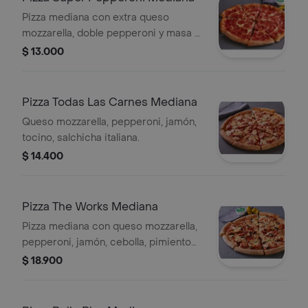
Pizza mediana con extra queso
mozzarella, doble pepperoni y masa a
elegir.
$ 13.000
Pizza Todas Las Carnes Mediana
Queso mozzarella, pepperoni, jamón,
tocino, salchicha italiana.
$ 14.400
Pizza The Works Mediana
Pizza mediana con queso mozzarella,
pepperoni, jamón, cebolla, pimiento
verde, aceitunas negras, champiñón,
$ 18.900
salchicha italiana y masa a elegir.