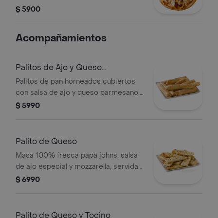
$ 5900
Acompañamientos
Palitos de Ajo y Queso
Parmesano
Palitos de pan horneados cubiertos
con salsa de ajo y queso parmesano,
8 piezas.
$ 5990
Palito de Queso
Masa 100% fresca papa johns, salsa
de ajo especial y mozzarella, servida
con salsa de pizza y salsa de ajo. .
$ 6990
Palito de Queso y Tocino