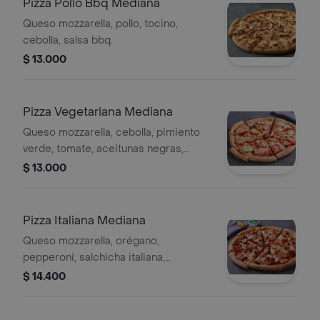
Pizza Pollo Bbq Mediana
Queso mozzarella, pollo, tocino,
cebolla, salsa bbq.
$ 13.000
Pizza Vegetariana Mediana
Queso mozzarella, cebolla, pimiento
verde, tomate, aceitunas negras,
champiñon.
$ 13.000
Pizza Italiana Mediana
Queso mozzarella, orégano,
pepperoni, salchicha italiana,
aceitunas negras, champiñón.
$ 14.400