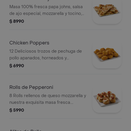
Masa 100% fresca papa johns, salsa
de ajo especial, mozzarella y tocino,
servida con salsa de pizza y salsa de
$ 8990
ajo. .
Chicken Poppers
12 Deliciosos trozos de pechuga de
pollo apanados, horneados y
acompañados de salsa bbq.
$ 6990
Rolls de Pepperoni
8 Rolls rellenos de queso mozzarella y
nuestra exquisita masa fresca.
elígelos rellenos con pepperoni o
$ 5990
jamón.