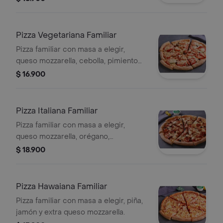
Pizza Vegetariana Familiar
Pizza familiar con masa a elegir,
queso mozzarella, cebolla, pimiento
verde, tomate, aceitunas negras y
$ 16.900
champiñón.
Pizza Italiana Familiar
Pizza familiar con masa a elegir,
queso mozzarella, orégano,
pepperoni, salchicha italiana,
$ 18.900
aceitunas negras y champiñón.
Pizza Hawaiana Familiar
Pizza familiar con masa a elegir, piña,
jamón y extra queso mozzarella.