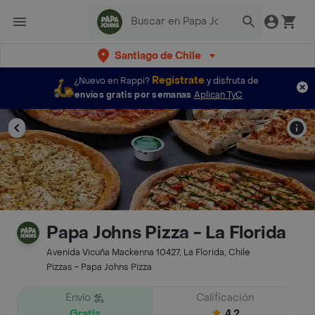
Santiago de Chile
Regístrate
¿Nuevo en Rappi?
y disfruta de
envíos gratis por semanas
Aplican TyC
Papa Johns Pizza - La Florida
Avenida Vicuña Mackenna 10427, La Florida, Chile
Pizzas - Papa Johns Pizza
Envío
Calificación
Gratis
4.2