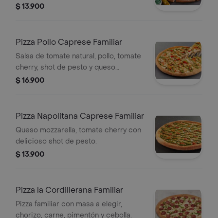
cherry.
$ 13.900
Pizza Pollo Caprese Familiar
Salsa de tomate natural, pollo, tomate
cherry, shot de pesto y queso
mozzarella.
$ 16.900
Pizza Napolitana Caprese Familiar
Queso mozzarella, tomate cherry con
delicioso shot de pesto.
$ 13.900
Pizza la Cordillerana Familiar
Pizza familiar con masa a elegir,
chorizo, carne, pimentón y cebolla.