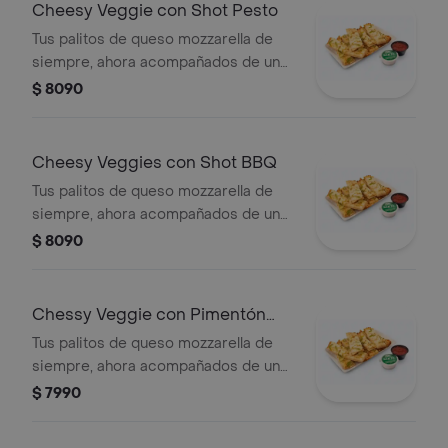
Cheesy Veggie con Shot Pesto
Tus palitos de queso mozzarella de
siempre, ahora acompañados de un
vegetal o shot a tu elección.
$ 8090
Cheesy Veggies con Shot BBQ
Tus palitos de queso mozzarella de
siempre, ahora acompañados de un
vegetal o shot a tu elección.
$ 8090
Chessy Veggie con Pimentón
Verde
Tus palitos de queso mozzarella de
siempre, ahora acompañados de un
vegetal o shot a tu elección.
$ 7990