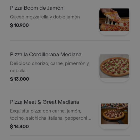
Pizza Boom de Jamón
Queso mozzarella y doble jamón
$ 10.900
Pizza la Cordillerana Mediana
Delicioso chorizo, carne, pimentón y
cebolla.
$ 13.000
Pizza Meat & Great Mediana
Exquisita pizza con carne, jamón,
tocino, salchicha italiana, pepperoni y
un shot de salsa bbq.
$ 14.400