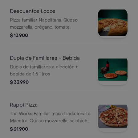
Descuentos Locos
Pizza familiar Napolitana. Queso
mozzarella, orégano, tomate.
$ 13.900
Dupla de Familiares + Bebida
Dupla de familiares a elección +
bebida de 1,5 litros
$ 33.990
Rappi Pizza
The Works Familiar masa tradicional o
Maestra. Queso mozzarella, salchicha
italiana, pepperoni, jamón, cebolla,
$ 21.900
pimiento verde, aceitunas negras,