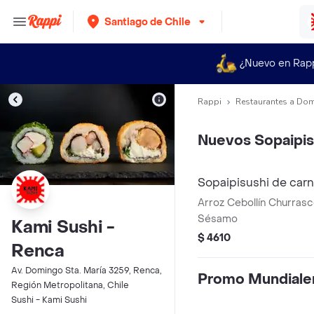
Santiago de Chile
¿Nuevo en Rap
Rappi
Restaurantes a Dom
Nuevos Sopaipis
Sopaipisushi de car
Arroz Cebollín Churras
Sésamo
Kami Sushi -
$ 4610
Renca
Av. Domingo Sta. María 3259, Renca,
Promo Mundiale
Región Metropolitana, Chile
Sushi - Kami Sushi