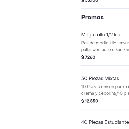
$ 33.100
gyozas: empanaditas d
kanikama, queso crema y
o pollo.
piezas envueltas en palta
Promos
furay, queso crema y ceb
california (roll relleno 
crema y palta)./10 piezas 
Mega rollo 1/2 kilo
relleno palmito, queso c
Roll de medio kilo, envu
piezas envueltas en nori
palta, con pollo o kani
relleno pollo furay, que
y cebollín. . -imagen ref
$ 7260
cebollín)./10 piezas env
crema (roll relleno cama
palta).
30 Piezas Mixtas
10 Piezas env en panko (
crema y cebollín)//10 pi
(kanikama, queso crema 
$ 12.550
piezas de hosomaki (ro
queso crema).
40 Piezas Estudiante