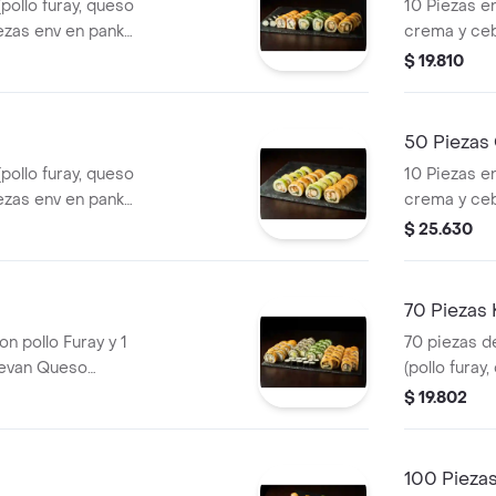
pollo furay, queso
10 Piezas en
iezas env en panko
crema y ceb
y cebollín)//10
(kanikama, q
$ 19.810
lmito, queso
piezas env 
as de hosomaki
crema y ceb
 crema). .
(palmito, qu
50 Piezas
pollo furay, queso
10 Piezas e
iezas env en panko
crema y ceb
y cebollín)//10
(kanikama, 
$ 25.630
marón, queso
piezas env e
ezas env en palta
crema y cebo
 y cebollín).
(palmito, qu
70 Piezas
piezas env 
on pollo Furay y 1
70 piezas de
queso crema
levan Queso
(pollo fura
env en California
cebollín), 2
$ 19.802
n Palmito, Ambos
palta), 20 
ta) 10 pz env en
tori furay (
lo, Champiñón y
100 Piezas
Hosomaki (Roll