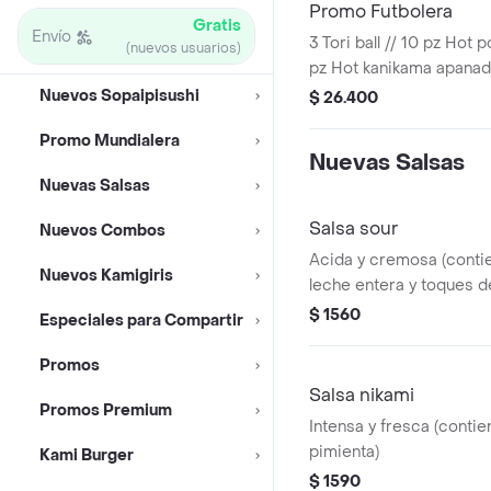
Promo Futbolera
Gratis
Envío
3 Tori ball // 10 pz Hot 
(nuevos usuarios)
pz Hot kanikama apanado
pollo palta // 10 pz spe
Nuevos Sopaipisushi
$ 26.400
queso // 10 pz californi
Promo Mundialera
ciboulette
Nuevas Salsas
Nuevas Salsas
Salsa sour
Nuevos Combos
Acida y cremosa (cont
Nuevos Kamigiris
leche entera y toques d
$ 1560
Especiales para Compartir
Promos
Salsa nikami
Promos Premium
Intensa y fresca (conti
pimienta)
Kami Burger
$ 1590