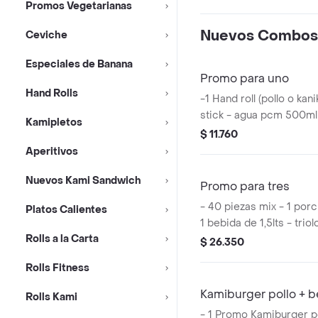
Promos Vegetarianas
Nuevos Combos
Ceviche
Especiales de Banana
Promo para uno
Hand Rolls
-1 Hand roll (pollo o ka
stick - agua pcm 500ml 
Kamipletos
- 1 salsa acevichada
$ 11.760
Aperitivos
Nuevos Kami Sandwich
Promo para tres
- 40 piezas mix - 1 porc
Platos Calientes
1 bebida de 1,5lts - trio
Rolls a la Carta
$ 26.350
Rolls Fitness
Kamiburger pollo + 
Rolls Kami
- 1 Promo Kamiburger po