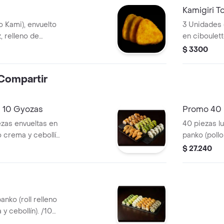
Kamigiri T
lo Kami), envuelto
3 Unidades (
, relleno de
en ciboulett
 nori).
queso crema 
$ 3300
 Compartir
 10 Gyozas
Promo 40 
ezas envueltas en
40 piezas lu
o crema y cebollín)
panko (poll
n panko (kanikama,
cebollín)./1
$ 27.240
 / 10 piezas
(pollo furay
 furay, queso
piezas envu
ezas envueltas en
(camarón, q
ema y cebollín) /10
piezas de c
anko (roll relleno
eso crema
crema y palt
y cebollín). /10
 palta)/10
stick:apana
o (roll relleno