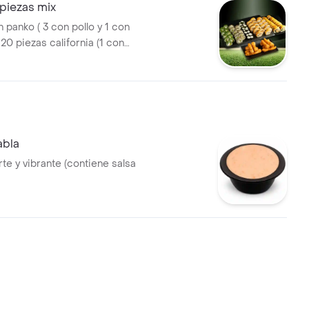
piezas mix
 panko ( 3 con pollo y 1 con
20 piezas california (1 con
 con palmito). 20 piezas
oll pequeño con queso
iras de pollo fura apanado
abla
rte y vibrante (contiene salsa