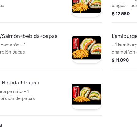
as
o agua - po
$ 12.550
n/Salmón+bebida+papas
Kamiburge
 camarón - 1
- 1 kamibur
rción papas
champiñon -
porción de
$ 11.890
+ Bebida + Papas
na palmito - 1
porción de papas
s