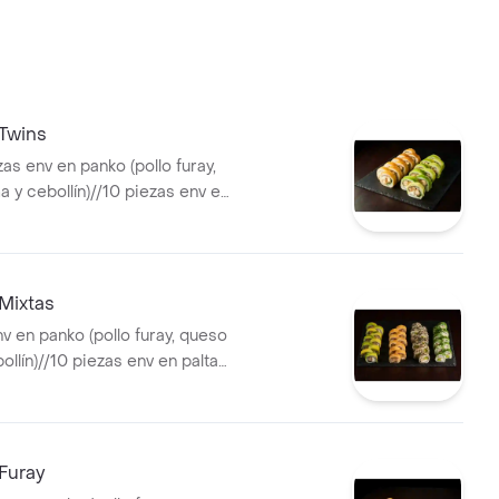
n niku.
 Twins
zas env en panko (pollo furay,
 y cebollín)//10 piezas env en
 furay , queso crema y cebollín).
Mixtas
v en panko (pollo furay, queso
llín)//10 piezas env en palta
 , queso crema y cebollín)//10
lifornia (palmito, queso
a)//10 piezas de california
ueso crema y palta).
Furay