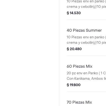
10 Piezas env en panko (
crema y cebollín)//10 p
(kanikama, queso crema 
$ 14.530
piezas de california (pa
crema y palta)//10 piez
(roll pequeño con queso
40 Piezas Summer
10 Piezas env en panko (
crema y cebollín)//10 p
(kanikama, queso crema 
$ 20.480
piezas env en palta (ca
crema y cebollín)//10 pi
(pollo furay, queso crema
60 Piezas Mix
20 pz env en Panko ( 1 C
Con Kanikama, Ambos l
Crema y Cebollin) 20 pz 
$ 19.800
( 1 con Kanikama y 1 co
llevan queso crema y pal
nori tempurizado (Choc
70 Piezas Mix
Queso crema) 10 pz de 