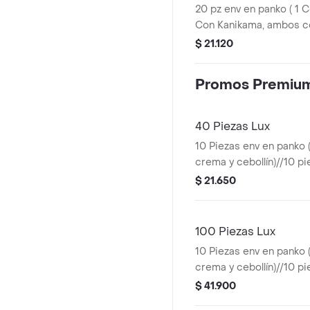
20 pz env en panko ( 1 C
pequeño con queso cr
Con Kanikama, ambos c
cebollín) 10 pz env en pa
$ 21.120
furay, queso crema y ceb
california ( 1 con kanika
Promos Premiu
ambos con queso crema 
(Roll pequeño con ques
40 Piezas Lux
10 Piezas env en panko (
crema y cebollín)//10 pi
palta (pollo furay, ques
$ 21.650
cebollín)//10 piezas en
(camarón, queso crema y
piezas de california (k
100 Piezas Lux
crema y palta).
10 Piezas env en panko (
crema y cebollín)//10 p
(kanikama, queso crema 
$ 41.900
piezas env en panko (pa