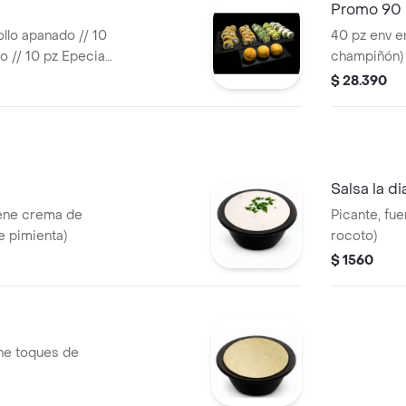
Promo 90 
pollo apanado // 10
40 pz env en
 // 10 pz Epecial
champiñón) 
cial camarón
kanikama y 1
$ 28.390
a palmito
hosomaki (r
crema). 10 t
Salsa la di
iene crema de
Picante, fue
e pimienta)
rocoto)
$ 1560
ene toques de