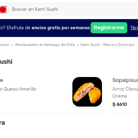
Registrarme
pi?
Disfruta de
envíos gratis por semanas
Tér
icilio
Restaurantes en Santiago de Chile
Kami Sushi - Renca a Domicilio
ushi
ne
Sopaipisus
co Queso Amarillo
Arroz Cibou
Crema
$ 4610
ra