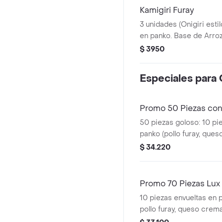
Kamigiri Furay
3 unidades (Onigiri esti
en panko. Base de Arroz
queso crema y pollo (sin
$ 3950
Especiales para
Promo 50 Piezas con
50 piezas goloso: 10 pi
panko (pollo furay, ques
/ 10 piezas envueltas e
$ 34.220
queso crema y cebollín)
envueltas en palta (pollo
crema y cebollín) /10 pi
Promo 70 Piezas Lux
palta (palmito, queso cr
10 piezas envueltas en p
piezas envueltas en qu
pollo furay, queso crema 
(camarón, queso crema y
piezas envueltas en pank