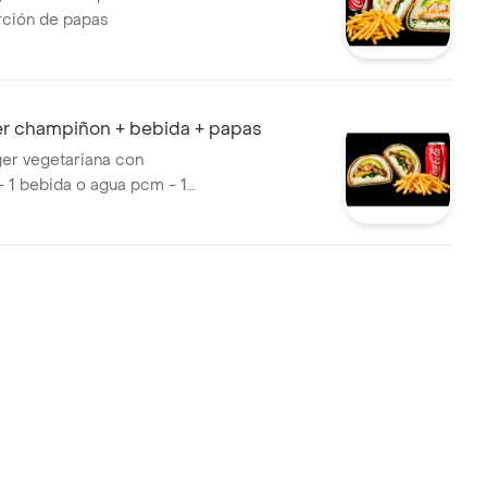
rción de papas
r champiñon + bebida + papas
ger vegetariana con
 1 bebida o agua pcm - 1
 papas