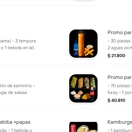
Promo par
nikama) - 3 tempura
- 30 piezas 
o 1 bebida en lata
2 aguas pcm
salsa acevi
$ 21.800
Promo par
ión de kaminiris -
- 70 piezas 
logía de salsas
furay - 1 po
bebida de 1,5
$ 40.810
bebiba +papas
Kamiburge
llo - 1 bebida o
- 1 kamibur