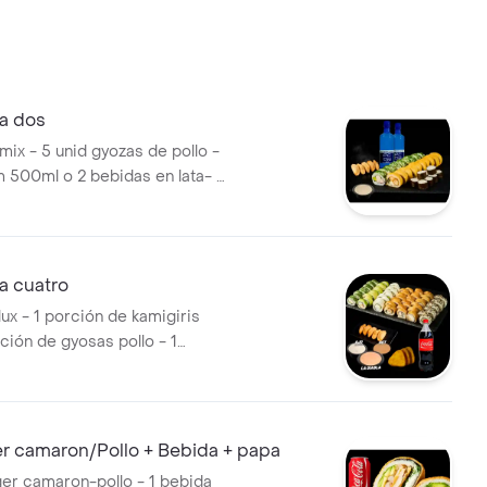
a dos
mix - 5 unid gyozas de pollo -
 500ml o 2 bebidas en lata- 1
chada
a cuatro
lux - 1 porción de kamigiris
rción de gyosas pollo - 1
 lts - 1 trilogía de salsas
r camaron/Pollo + Bebida + papa
ger camaron-pollo - 1 bebida