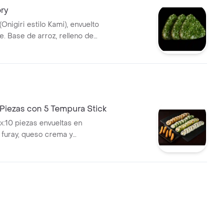
ory
Onigiri estilo Kami), envuelto
e. Base de arroz, relleno de
y pollo (sin nori).
Piezas con 5 Tempura Stick
x:10 piezas envueltas en
o furay, queso crema y
0 piezas envueltas en palta
, queso crema y cebollín)./10
eltas en queso crema
ueso crema y palta) /10
alifornia (kanikama, queso
a). / 5 tempura
dos de pollo, acompañados