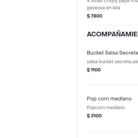
4 Alitas crispy, papa fri
gaseosa en lata
$ 7800
ACOMPAÑAMIE
Bucket Salsa Secret
salsa bucket secreta p
$ 1100
Pop corn mediano
Popcorn mediano.
$ 3100