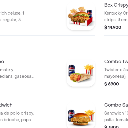
Box Crisp
ch deluxe, 1
Kentucky Cr
a regular, 3
strips, 3 e
seosa en lata
regular, ga
$ 14.900
no
Combo Twi
tomate y
Twister clás
mediana, gaseosa
mayonesa), 
en lata
$ 6900
dwich
Combo San
de pollo crispy,
Sandwich 10
an brioche, papa
palta, toma
n lata
papa frita 
$ 7800