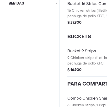
BEBIDAS
Bucket 16 Strips Co
16 Chicken strips (fileti
pechuga de pollo KFC),
queso , 4 papa fritas re
$ 27.900
mediano
BUCKETS
Bucket 9 Strips
9 Chicken strips (filetil
pechuga de pollo KFC)
$ 16.900
PARA COMPART
Combo Chicken Share
6 Chicken Strips, 1 Pop