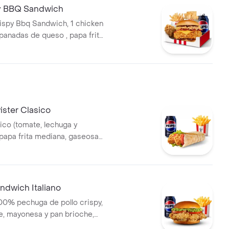
y BBQ Sandwich
ispy Bbq Sandwich, 1 chicken
mpanadas de queso , papa frita
seosa en Lata
ster Clasico
ico (tomate, lechuga y
papa frita mediana, gaseosa
dwich Italiano
0% pechuga de pollo crispy,
te, mayonesa y pan brioche,
mediana, gaseosa en lata