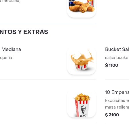
ta mediana,
NTOS Y EXTRAS
a Mediana
Bucket Sa
equeña.
salsa bucke
$ 1100
10 Empan
Exquisitas 
masa rellen
delicioso s
$ 3100
de KFC.