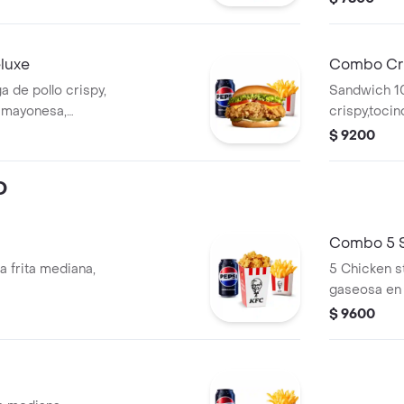
luxe
Combo Cr
de pollo crispy,
Sandwich 1
, mayonesa,
crispy,toci
papa frita
crispy, Bbq
$ 9200
ta
lata
O
Combo 5 S
 frita mediana,
5 Chicken st
gaseosa en 
$ 9600