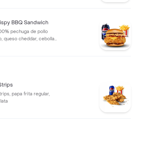
ispy BBQ Sandwich
00% pechuga de pollo
no, queso cheddar, cebolla
, papa mediana, 1 gaseosa en
trips
rips, papa frita regular,
lata