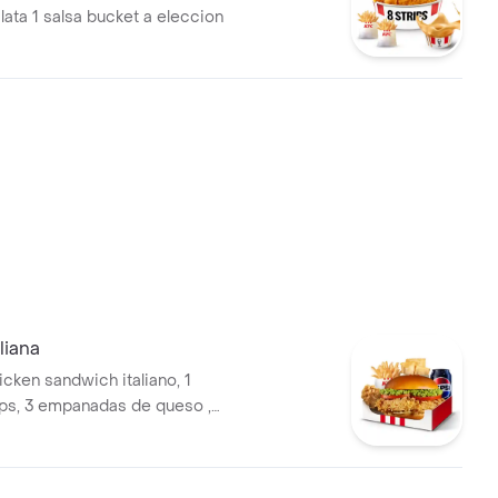
lata 1 salsa bucket a eleccion
liana
cken sandwich italiano, 1
ips, 3 empanadas de queso ,
egular, gaseosa en lata