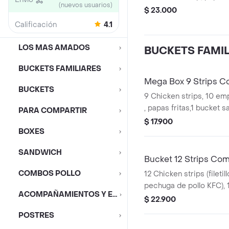
(nuevos usuarios)
$ 23.000
Calificación
4.1
LOS MAS AMADOS
BUCKETS FAMI
BUCKETS FAMILIARES
Mega Box 9 Strips 
BUCKETS
9 Chicken strips, 10 e
, papas fritas,1 bucket s
PARA COMPARTIR
mediana
$ 17.900
BOXES
SANDWICH
Bucket 12 Strips Co
COMBOS POLLO
12 Chicken strips (fileti
pechuga de pollo KFC),
ACOMPAÑAMIENTOS Y EXTRAS
queso 3 papa fritas reg
$ 22.900
mediano
POSTRES