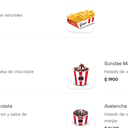
as naturales
Sundae Ma
salsa de chocolate
Helado de va
$ 1900
olate
Avalancha
reo y salsa de
Helado de va
manjar