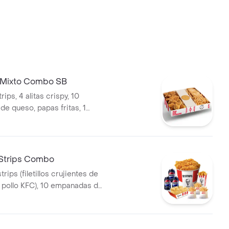
 Mixto Combo SB
rips, 4 alitas crispy, 10
e queso, papas fritas, 1
a secreta mediana
 Strips Combo
trips (filetillos crujientes de
pollo KFC), 10 empanadas de
pa fritas regulares, 3 gaseosa
popcorn mediano