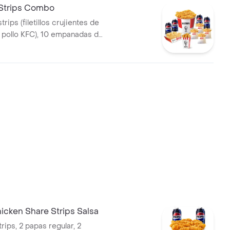
 Strips Combo
trips (filetillos crujientes de
pollo KFC), 10 empanadas de
pa fritas regulares, 4 gaseosa
popcorn mediano
cken Share Strips Salsa
rips, 2 papas regular, 2