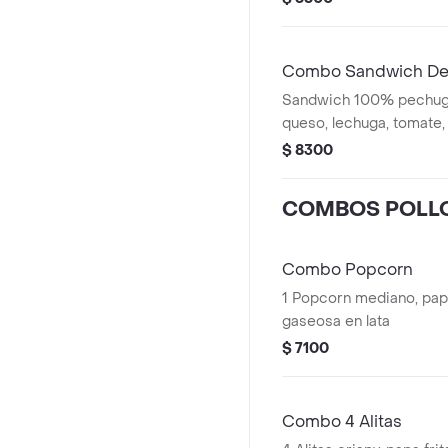
Combo Sandwich De
Sandwich 100% pechuga 
queso, lechuga, tomate
pepinillo y pan brioche, 
$ 8300
mediana, gaseosa en la
COMBOS POLL
Combo Popcorn
1 Popcorn mediano, papa
gaseosa en lata
$ 7100
Combo 4 Alitas