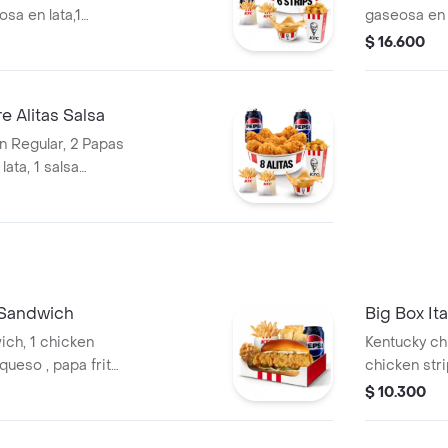
sa en lata,1
gaseosa en 
$ 16.600
 Alitas Salsa
rn Regular, 2 Papas
ata, 1 salsa
 Sandwich
Big Box Ita
ich, 1 chicken
Kentucky chi
queso , papa frita
chicken str
papa frita r
$ 10.300