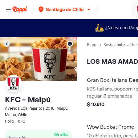
Santiago de Chile
¿Nuevo en Rap
Rappi
Restaurantes a Dom
LOS MAS AMA
Gran Box Italiana De
KCS Italiano, popcorn re
regular, 3 empanadas
KFC - Maipú
$ 10.810
Avenida Los Pajaritos 2018, Maipú,
Maipu, Chile
Pollo - KFC
Wow Bucket Promo
Gratis
10 chichen strip, papa f
Envío