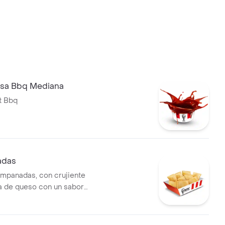
lsa Bbq Mediana
t Bbq
adas
empanadas, con crujiente
a de queso con un sabor
eleccionado por especialistas