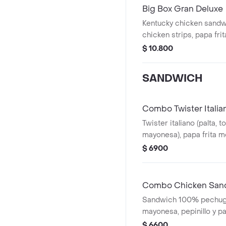
Big Box Gran Deluxe
Kentucky chicken sandwi
chicken strips, papa frit
empandas de queso , ga
$ 10.800
SANDWICH
Combo Twister Italia
Twister italiano (palta, 
mayonesa), papa frita 
en lata
$ 6900
Combo Chicken San
Sandwich 100% pechuga 
mayonesa, pepinillo y p
frita mediana, gaseosa e
$ 6600