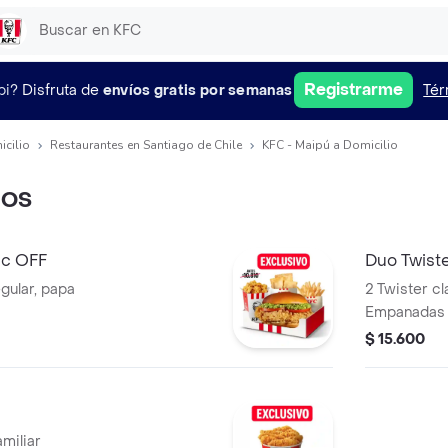
Registrarme
pi?
Disfruta de
envíos gratis por semanas
Tér
icilio
Restaurantes en Santiago de Chile
KFC - Maipú a Domicilio
DOS
sc OFF
Duo Twist
gular, papa
2 Twister cl
Empanadas
$ 15.600
amiliar