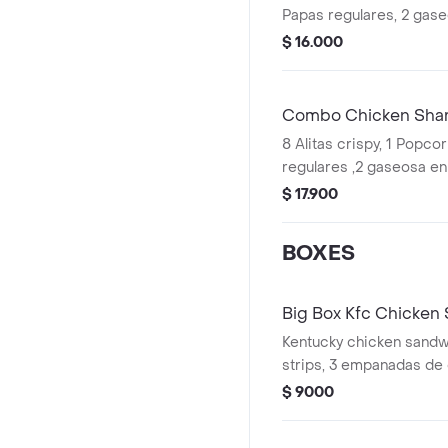
Papas regulares, 2 gaseo
bucket salsa a eleccion
$ 16.000
Combo Chicken Share
8 Alitas crispy, 1 Popco
regulares ,2 gaseosa en l
bucket a eleccion
$ 17.900
BOXES
Big Box Kfc Chicken
Kentucky chicken sandw
strips, 3 empanadas de 
regular, gaseosa en lata
$ 9000