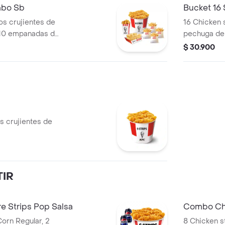
mbo Sb
Bucket 16
llos crujientes de
16 Chicken s
 10 empanadas de
pechuga de 
gulares,1 popcorn
queso, 4 pa
$ 30.900
en lata, 1 
los crujientes de
IR
 Strips Pop Salsa
Combo Chi
Corn Regular, 2
8 Chicken st