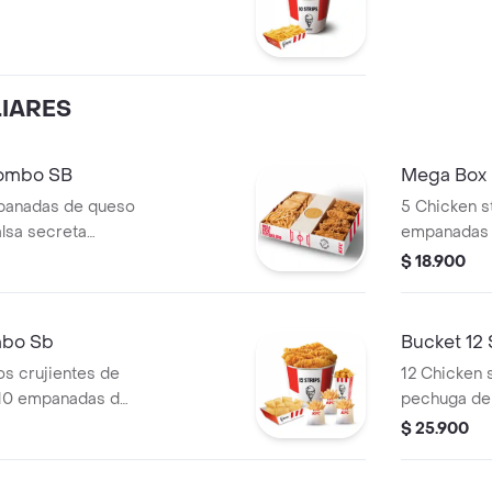
LIARES
Combo SB
Mega Box
mpanadas de queso
5 Chicken st
alsa secreta
empanadas d
bucket sals
$ 18.900
mbo Sb
Bucket 12
llos crujientes de
12 Chicken s
 10 empanadas de
pechuga de 
ulares, 1 popcorn
queso , 3 pa
$ 25.900
en lata, 1 