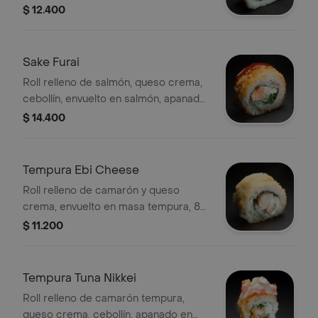
panko, 8 porciones.
$ 12.400
Sake Furai
Roll relleno de salmón, queso crema,
cebollín, envuelto en salmón, apanado
en panko y salsa unagui, 8 porciones.
$ 14.400
Tempura Ebi Cheese
Roll relleno de camarón y queso
crema, envuelto en masa tempura, 8
porciones.
$ 11.200
Tempura Tuna Nikkei
Roll relleno de camarón tempura,
queso crema, cebollín, apanado en