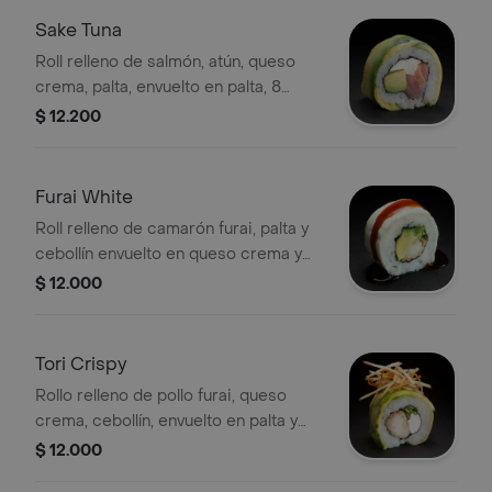
Sake Tuna
Roll relleno de salmón, atún, queso
crema, palta, envuelto en palta, 8
porciones.
$ 12.200
Furai White
Roll relleno de camarón furai, palta y
cebollín envuelto en queso crema y
salsa unagui, 8 porciones.
$ 12.000
Tori Crispy
Rollo relleno de pollo furai, queso
crema, cebollín, envuelto en palta y
cubierto de papas hilo, 8 porciones.
$ 12.000