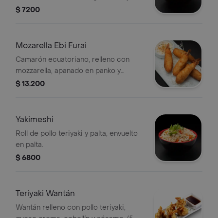
salsa unagui.
$ 7200
Mozarella Ebi Furai
Camarón ecuatoriano, relleno con
mozzarella, apanado en panko y
acompañado de salsa especial, 5
$ 13.200
porciones.
Yakimeshi
Roll de pollo teriyaki y palta, envuelto
en palta.
$ 6800
Teriyaki Wantán
Wantán relleno con pollo teriyaki,