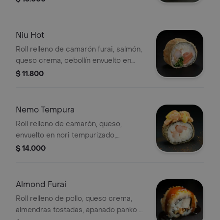
tari y papas hilo, 8 porciones.
Niu Hot
Roll relleno de camarón furai, salmón,
queso crema, cebollín envuelto en
nori tempurizado, 8 porciones.
$ 11.800
Nemo Tempura
Roll relleno de camarón, queso,
envuelto en nori tempurizado,
cubierto con cubos de salmón, salsa
$ 14.000
tari y chichimi, 8 porciones.
Almond Furai
Roll relleno de pollo, queso crema,
almendras tostadas, apanado panko y