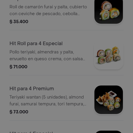
Roll de camarón furai y palta, cubierto
con ceviche de pescado, cebolla
morada y cilantro.
$ 35.400
Hit Roll para 4 Especial
Pollo teriyaki, almendras y palta,
envuelto en queso crema, con salsa
unagui.
$ 71.000
Hit para 4 Premium
Teriyaki wantan (5 unidades), almond
furai, samurai tempura, tori tempura,
sake nikkei, spicy tempura.
$ 73.000