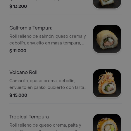
panko y cubierto con atún
$ 13.200
acevichado, 8 porciones.
California Tempura
Roll relleno de salmón, queso crema y
cebollín, envuelto en masa tempura, 8
porciones.
$ 11.000
Volcano Roll
Camarón, queso crema, cebollín,
envuelto en panko, cubierto con tartar
de atún y surimi, salsa coreana
$ 15.000
gratinada, salsa unagui y papas hilo.
Tropical Tempura
Roll relleno de queso crema, palta y