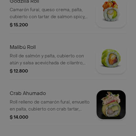
Godzilla Roll
Camarón furai, queso crema, palta,
cubierto con tartar de salmon spicy,
salsa unagui, sésamo y ciboulette.
$ 15.200
Malibú Roll
Roll de salmón y palta, cubierto con
atún y salsa acevichada de cilantro,
espolvoreado con chichimi.
$ 12.800
Crab Ahumado
Roll relleno de camarón furai, envuelto
en palta, cubierto con crab tartar,
pepino, ciboulette y acevichada
$ 14.000
ahumada, 8 porciones.