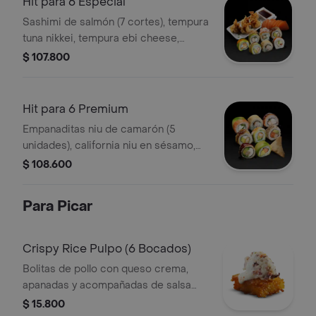
Hit para 6 Especial
Sashimi de salmón (7 cortes), tempura
tuna nikkei, tempura ebi cheese,
samurai tempura, hot salmón, almond
$ 107.800
roll en palta, almond white, tori crispy.
Hit para 6 Premium
Empanaditas niu de camarón (5
unidades), california niu en sésamo,
ebi oriental (sin arroz), avocado
$ 108.600
cheese roll en palta, acevichado
camarón, samurai.
Para Picar
Crispy Rice Pulpo (6 Bocados)
Bolitas de pollo con queso crema,
apanadas y acompañadas de salsa
especial con semillas de sésamo.
$ 15.800