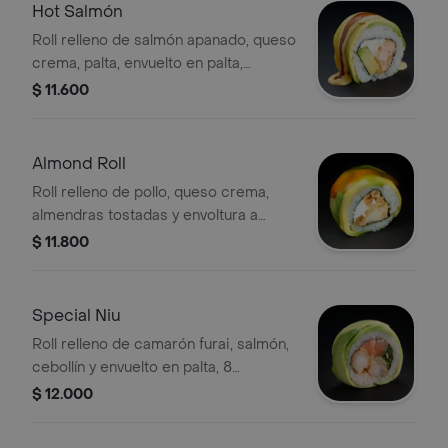
Hot Salmón
Roll relleno de salmón apanado, queso
crema, palta, envuelto en palta,
servido con salsa tari y unagui, 8
$ 11.600
porciones.
Almond Roll
Roll relleno de pollo, queso crema,
almendras tostadas y envoltura a
elegir, 8 porciones.
$ 11.800
Special Niu
Roll relleno de camarón furai, salmón,
cebollín y envuelto en palta, 8
porciones.
$ 12.000