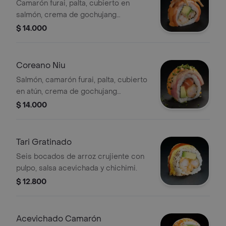
Camarón furai, palta, cubierto en
salmón, crema de gochujang
gratinada y chips de wantán.
$ 14.000
Coreano Niu
Salmón, camarón furai, palta, cubierto
en atún, crema de gochujang
gratinada y ciboulette.
$ 14.000
Tari Gratinado
Seis bocados de arroz crujiente con
pulpo, salsa acevichada y chichimi.
$ 12.800
Acevichado Camarón