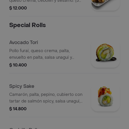
queso crema, cebollín y sésamo. (5
unidades).
$ 12.000
Special Rolls
Avocado Tori
Pollo furai, queso crema, palta,
envuelto en palta, salsa unagui y
toques de sésamo.
$ 10.400
Spicy Sake
Camarón, palta, pepino, cubierto con
tartar de salmón spicy, salsa unagui,
sesamo y ciboulette.
$ 14.800