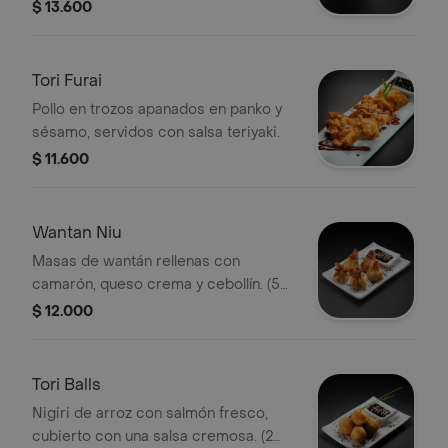
rodaja de limón.
$ 13.600
Tori Furai
Pollo en trozos apanados en panko y
sésamo, servidos con salsa teriyaki.
$ 11.600
Wantan Niu
Masas de wantán rellenas con
camarón, queso crema y cebollín. (5
porciones)
$ 12.000
Tori Balls
Nigiri de arroz con salmón fresco,
cubierto con una salsa cremosa. (2