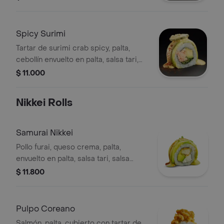
Spicy Surimi
Tartar de surimi crab spicy, palta,
cebollín envuelto en palta, salsa tari,
chichimi y láminas de jalapeño
$ 11.000
tempura.
Nikkei Rolls
Samurai Nikkei
Pollo furai, queso crema, palta,
envuelto en palta, salsa tari, salsa
unagui, ciboulette y sesamo.
$ 11.800
Pulpo Coreano
Salmón, palta, cubierto con tartar de