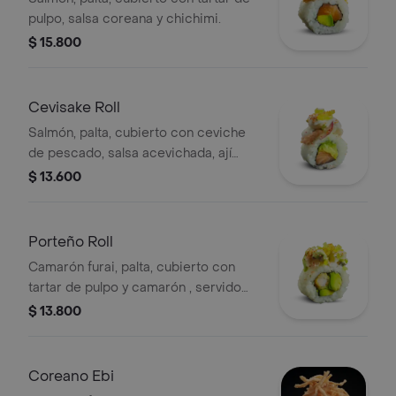
pulpo, salsa coreana y chichimi.
$ 15.800
Cevisake Roll
Salmón, palta, cubierto con ceviche
de pescado, salsa acevichada, ají
verde, servido con limón sutíl.
$ 13.600
Porteño Roll
Camarón furai, palta, cubierto con
tartar de pulpo y camarón , servido
con toques de salsa acevichada de
$ 13.800
cilantro, ají verde, servido con limón
sutíl.
Coreano Ebi