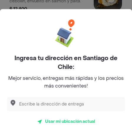
cebollín, envuelto en salmón y palta.
$ 12.400
Tonkatsu Tempura
Pollo furai, queso crema, palta
envuelto en pollo furai, salsa tonkatsu,
sésamo y ciboulette.
$ 12.400
Ingresa tu dirección en Santiago de
Chile:
Pulpo Tempura
Mejor servicio, entregas más rápidas y los precios
Camarón furai, queso crema, envuelto
más convenientes!
en panko, cubierto con tartar de pulpo
acevichado y chichimi.
$ 14.600
California Rolls
Usar mi ubicación actual