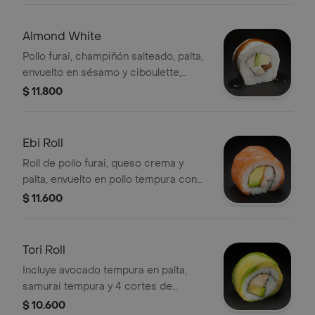
Almond White
Pollo furai, champiñón salteado, palta,
envuelto en sésamo y ciboulette,
cubierto con salsa tari.
$ 11.800
Ebi Roll
Roll de pollo furai, queso crema y
palta, envuelto en pollo tempura con
salsa de maracuyá.
$ 11.600
Tori Roll
Incluye avocado tempura en palta,
samurai tempura y 4 cortes de
sashimi de salmón.
$ 10.600