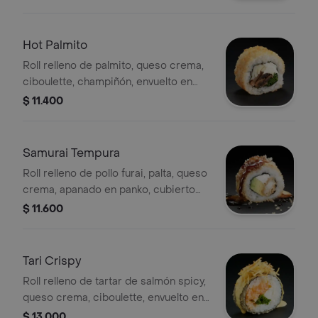
ciboulette y chips de wantán, 8
porciones.
Hot Palmito
Roll relleno de palmito, queso crema,
ciboulette, champiñón, envuelto en
panko, 8 porciones.
$ 11.400
Samurai Tempura
Roll relleno de pollo furai, palta, queso
crema, apanado en panko, cubierto
con salsa tari y teriyaki, 8 porciones.
$ 11.600
Tari Crispy
Roll relleno de tartar de salmón spicy,
queso crema, ciboulette, envuelto en
nori tempurizado, servido con salsa
$ 13.000