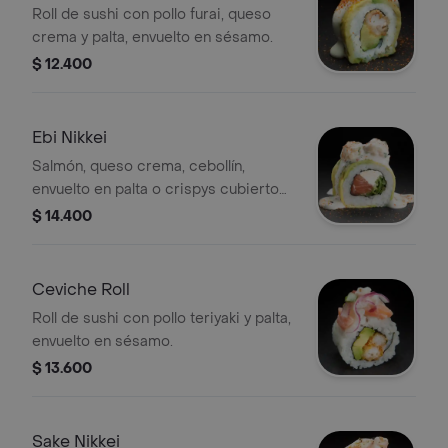
Roll de sushi con pollo furai, queso
crema y palta, envuelto en sésamo.
$ 12.400
Ebi Nikkei
Salmón, queso crema, cebollín,
envuelto en palta o crispys cubierto
con tartar de camarones furai, salsa
$ 14.400
acevichada clásica y toques de
chichimi.
Ceviche Roll
Roll de sushi con pollo teriyaki y palta,
envuelto en sésamo.
$ 13.600
Sake Nikkei