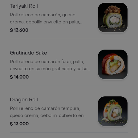
Teriyaki Roll
Roll relleno de camarón, queso
crema, cebollín envuelto en palta,
cubierto con cubos de pollo teriyaki y
$ 13.600
sésamo, 8 porciones.
Gratinado Sake
Roll relleno de camarón furai, palta,
envuelto en salmón gratinado y salsa
unagui, 8 porciones.
$ 14.000
Dragon Roll
Roll relleno de camarón tempura,
queso crema, cebollín, cubierto en
mixto de palta y atún, sésamo,
$ 13.000
masago y salsa acevichada, 8
porciones.