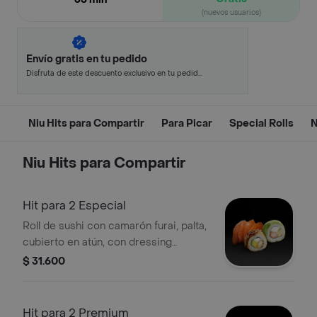
(nuevos usuarios)
Envío gratis en tu pedido
Disfruta de este descuento exclusivo en tu pedido
pagando con métodos de pago seleccionados.
Niu Hits para Compartir
Para Picar
Special Rolls
N
Niu Hits para Compartir
Hit para 2 Especial
Roll de sushi con camarón furai, palta,
cubierto en atún, con dressing
acevichado y chichimi.
$ 31.600
Hit para 2 Premium