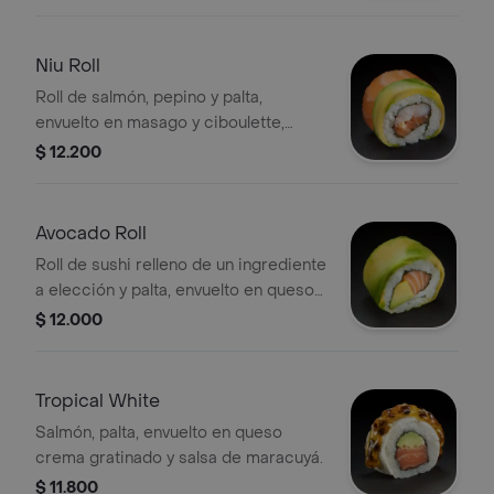
Niu Roll
Roll de salmón, pepino y palta,
envuelto en masago y ciboulette,
servido con salsa niu ahumada.
$ 12.200
Avocado Roll
Roll de sushi relleno de un ingrediente
a elección y palta, envuelto en queso
crema y chimichurri, con salsa unagui
$ 12.000
y papas hilo. 8 porciones.
Tropical White
Salmón, palta, envuelto en queso
crema gratinado y salsa de maracuyá.
$ 11.800