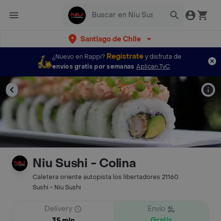
Santiago de Chile
Regístrate
¿Nuevo en Rappi?
y disfruta de
envíos gratis por semanas
Aplican TyC
Niu Sushi - Colina
Caletera oriente autopista los libertadores 21160
Sushi - Niu Sushi
Delivery
Envío
Gratis
35 min