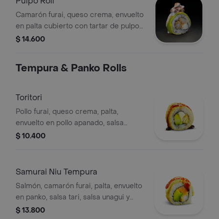
Pulpo Roll
Camarón furai, queso crema, envuelto
en palta cubierto con tartar de pulpo
acevichado y chichimi.
$ 14.600
Tempura & Panko Rolls
Toritori
Pollo furai, queso crema, palta,
envuelto en pollo apanado, salsa
unagui y toques de sésamo.
$ 10.400
Samurai Niu Tempura
Salmón, camarón furai, palta, envuelto
en panko, salsa tari, salsa unagui y
toques de sésamo.
$ 13.800