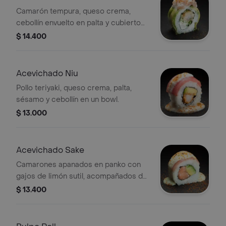
Camarón tempura, queso crema,
cebollín envuelto en palta y cubierto
con salmón acevichado.
$ 14.400
Acevichado Niu
Pollo teriyaki, queso crema, palta,
sésamo y cebollín en un bowl.
$ 13.000
Acevichado Sake
Camarones apanados en panko con
gajos de limón sutil, acompañados de
salsa teriyaki.
$ 13.400