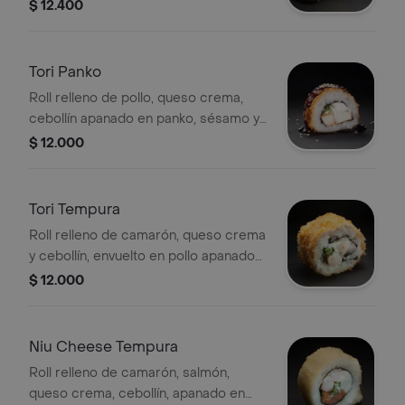
salsa unagui, 8 porciones.
$ 12.400
Tori Panko
Roll relleno de pollo, queso crema,
cebollín apanado en panko, sésamo y
salsa teriyaki,8 porciones.
$ 12.000
Tori Tempura
Roll relleno de camarón, queso crema
y cebollín, envuelto en pollo apanado
en panko,8 porciones.
$ 12.000
Niu Cheese Tempura
Roll relleno de camarón, salmón,
queso crema, cebollín, apanado en