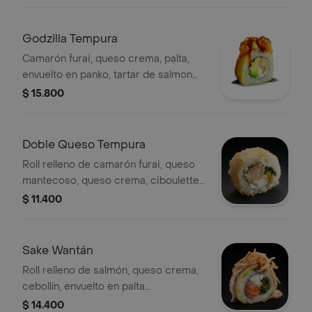
Godzilla Tempura
Camarón furai, queso crema, palta,
envuelto en panko, tartar de salmon
spicy, salsa unagui, sésamo y
$ 15.800
ciboulette.
Doble Queso Tempura
Roll relleno de camarón furai, queso
mantecoso, queso crema, ciboulette,
apanado en panko, 8 porciones.
$ 11.400
Sake Wantán
Roll relleno de salmón, queso crema,
cebollín, envuelto en palta
tempurizada, acevichada ahumada,
$ 14.400