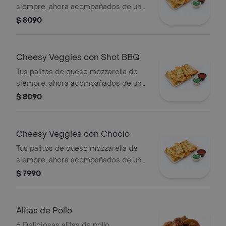
siempre, ahora acompañados de un
vegetal o shot a tu elección.
$ 8090
Cheesy Veggies con Shot BBQ
Tus palitos de queso mozzarella de
siempre, ahora acompañados de un
vegetal o shot a tu elección.
$ 8090
Cheesy Veggies con Choclo
Tus palitos de queso mozzarella de
siempre, ahora acompañados de un
vegetal o shot a tu elección.
$ 7990
Alitas de Pollo
6 Deliciosas alitas de pollo