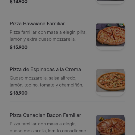
pepperoni, salchicha italiana,
$ 18.900
aceitunas negras y champiñón.
Pizza Hawaiana Familiar
Pizza familiar con masa a elegir, piña,
jamón y extra queso mozzarella.
$ 13.900
Pizza de Espinacas a la Crema
Queso mozzarella, salsa alfredo,
jamón, tocino, tomate y champiñón.
$ 18.900
Pizza Canadian Bacon Familiar
Pizza familiar con masa a elegir,
queso mozzarella, lomito canadiense,