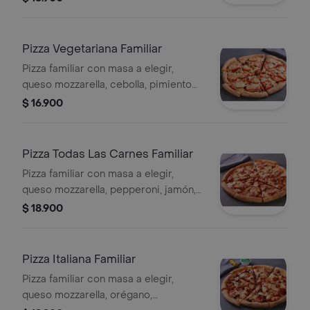
Pizza Vegetariana Familiar
Pizza familiar con masa a elegir,
queso mozzarella, cebolla, pimiento
verde, tomate, aceitunas negras y
$ 16.900
champiñón.
Pizza Todas Las Carnes Familiar
Pizza familiar con masa a elegir,
queso mozzarella, pepperoni, jamón,
tocino y salchicha italiana.
$ 18.900
Pizza Italiana Familiar
Pizza familiar con masa a elegir,
queso mozzarella, orégano,