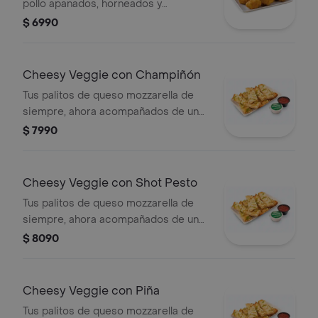
pollo apanados, horneados y
acompañados de salsa bbq.
$ 6990
Cheesy Veggie con Champiñón
Tus palitos de queso mozzarella de
siempre, ahora acompañados de un
vegetal o shot a tu elección.
$ 7990
Cheesy Veggie con Shot Pesto
Tus palitos de queso mozzarella de
siempre, ahora acompañados de un
vegetal o shot a tu elección.
$ 8090
Cheesy Veggie con Piña
Tus palitos de queso mozzarella de