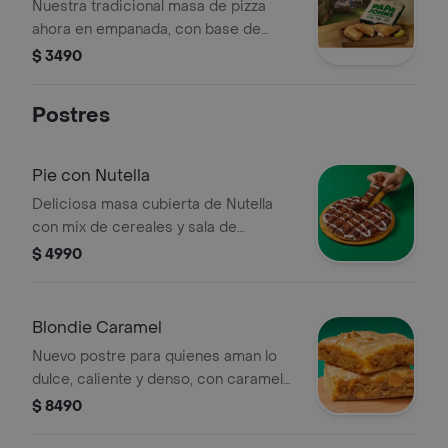
Nuestra tradicional masa de pizza
ahora en empanada, con base de
salsa de tomate rellena de queso
$ 3490
mozzarella, jamón y orégano.
acompañada de nuestro clásico
Postres
peperonccini
Pie con Nutella
Deliciosa masa cubierta de Nutella
con mix de cereales y sala de
glaseado
$ 4990
Blondie Caramel
Nuevo postre para quienes aman lo
dulce, caliente y denso, con caramelo
y un toque de sal para resaltar el
$ 8490
sabor.