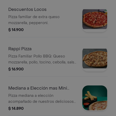
Descuentos Locos
Pizza familiar de extra queso
mozzarella, pepperoni.
$ 14.900
Rappi Pizza
Pizza Familiar Pollo BBQ: Queso
mozzarella, pollo, tocino, cebolla, salsa
bbq.
$ 16.900
Mediana a Elección mas Mini
Palitos
Pizza mediana a elección
acompañado de nuestros deliciosos
mini palitos
$ 14.890