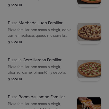
$ 13.900
Pizza Mechada Luco Familiar
Pizza familiar con masa a elegir, doble
carne mechada, queso mozzarella,
queso parmesano y romano.
$ 18.900
Pizza la Cordillerana Familiar
Pizza familiar con masa a elegir,
chorizo, carne, pimentón y cebolla.
$ 16.900
Pizza Boom de Jamón Familiar
Pizza familiar con masa a elegir,