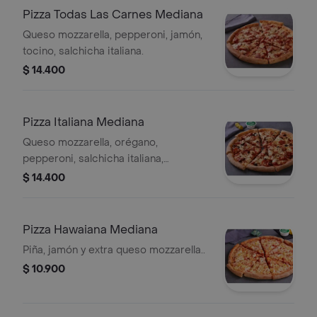
Pizza Todas Las Carnes Mediana
Queso mozzarella, pepperoni, jamón,
tocino, salchicha italiana.
$ 14.400
Pizza Italiana Mediana
Queso mozzarella, orégano,
pepperoni, salchicha italiana,
aceitunas negras, champiñón.
$ 14.400
Pizza Hawaiana Mediana
Piña, jamón y extra queso mozzarella..
$ 10.900