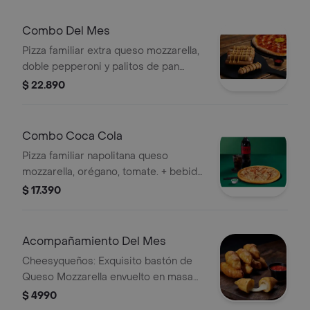
Combo Del Mes
Pizza familiar extra queso mozzarella,
doble pepperoni y palitos de pan
horneados cubiertos con salsa de ajo
$ 22.890
Combo Coca Cola
Pizza familiar napolitana queso
mozzarella, orégano, tomate. + bebida
coca- cola 1/5l
$ 17.390
Acompañamiento Del Mes
Cheesyqueños: Exquisito bastón de
Queso Mozzarella envuelto en masa
de pizza con salsa de ajo,
$ 4990
acompañado de un cup de salsa de