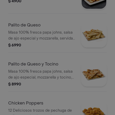
$ 4900
Palito de Queso
Masa 100% fresca papa johns, salsa
de ajo especial y mozzarella, servida
con salsa de pizza y salsa de ajo. .
$ 6990
Palito de Queso y Tocino
Masa 100% fresca papa johns, salsa
de ajo especial, mozzarella y tocino,
servida con salsa de pizza y salsa de
$ 8990
ajo. .
Chicken Poppers
12 Deliciosos trozos de pechuga de