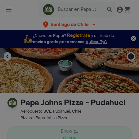
Santiago de Chile
Regístrate
¿Nuevo en Rappi?
y disfruta de
envíos gratis por semanas
Aplican TyC
Papa Johns Pizza - Pudahuel
Aeropuerto SCL, Pudahuel, Chile
Pizzas - Papa Johns Pizza
Envío
Gratis