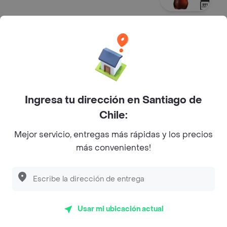
Sprite 591 ml
Bebida
$ 2090
Ingresa tu dirección en Santiago de
Chile:
Sprite Zero 591Ml
Bebida
Mejor servicio, entregas más rápidas y los precios
$ 2090
más convenientes!
Fanta 591 ml
Bebida
Usar mi ubicación actual
$ 2090