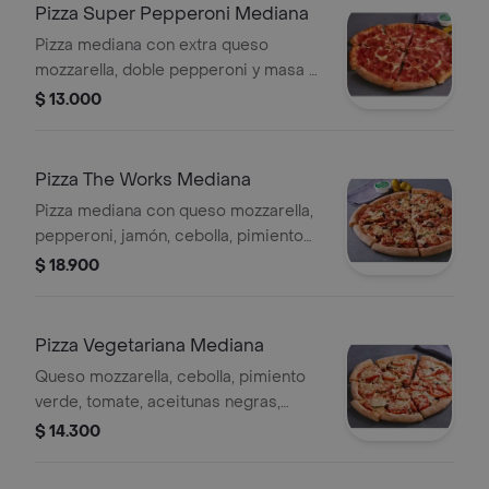
Pizza Super Pepperoni Mediana
Pizza mediana con extra queso
mozzarella, doble pepperoni y masa a
elegir.
$ 13.000
Pizza The Works Mediana
Pizza mediana con queso mozzarella,
pepperoni, jamón, cebolla, pimiento
verde, aceitunas negras, salchicha
$ 18.900
italiana, champiñón y masa a elegir.
Pizza Vegetariana Mediana
Queso mozzarella, cebolla, pimiento
verde, tomate, aceitunas negras,
champiñon.
$ 14.300