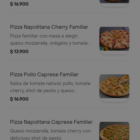
tocino, queso parmesano y romano.
$ 16.900
Pizza Napolitana Cherry Familiar
Pizza familiar con masa a elegir,
queso mozzarella, orégano y tomate
cherry.
$ 13.900
Pizza Pollo Caprese Familiar
Salsa de tomate natural, pollo, tomate
cherry, shot de pesto y queso
mozzarella.
$ 16.900
Pizza Napolitana Caprese Familiar
Queso mozzarella, tomate cherry con
delicioso shot de pesto.