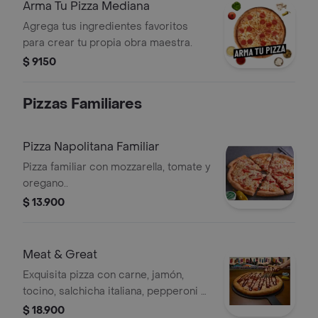
Arma Tu Pizza Mediana
Agrega tus ingredientes favoritos
para crear tu propia obra maestra.
$ 9150
Pizzas Familiares
Pizza Napolitana Familiar
Pizza familiar con mozzarella, tomate y
oregano..
$ 13.900
Meat & Great
Exquisita pizza con carne, jamón,
tocino, salchicha italiana, pepperoni y
un shot de salsa bbq.
$ 18.900