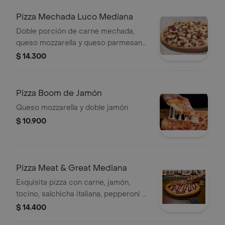
Pizza Mechada Luco Mediana
Doble porción de carne mechada,
queso mozzarella y queso parmesano
y romano.
$ 14.300
Pizza Boom de Jamón
Queso mozzarella y doble jamón
$ 10.900
Pizza Meat & Great Mediana
Exquisita pizza con carne, jamón,
tocino, salchicha italiana, pepperoni y
un shot de salsa bbq.
$ 14.400