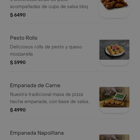
acompañadas de cups de salsa bbq.
$ 6490
Pesto Rolls
Deliciosos rolls de pesto y queso
mozzarella .
$ 5990
Empanada de Carne
Nuestra tradicional masa de pizza
hecha empanada, con base de salsa
garlic, rellena de carne, cebolla,
$ 4990
aceituna y queso mozzarella y
acompañado de nuestro clásico
peperonccini
Empanada Napolitana