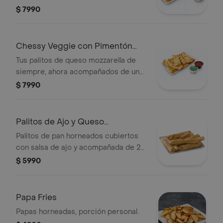
vegetal o shot a tu elección.
$ 7990
Chessy Veggie con Pimentón
Verde
Tus palitos de queso mozzarella de
siempre, ahora acompañados de un
vegetal o shot a tu elección.
$ 7990
Palitos de Ajo y Queso
Parmesano
Palitos de pan horneados cubiertos
con salsa de ajo y acompañada de 2
cups de salsas de tomate, 8 piezas.
$ 5990
Papa Fries
Papas horneadas, porción personal.