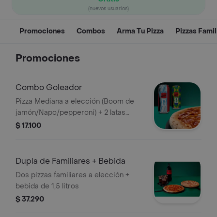
(nuevos usuarios)
Promociones
Combos
Arma Tu Pizza
Pizzas Famil
Promociones
Combo Goleador
Pizza Mediana a elección (Boom de
jamón/Napo/pepperoni) + 2 latas
coleccionables mindial Coca Cola
$ 17.100
Zero 473cc
Dupla de Familiares + Bebida
Dos pizzas familiares a elección +
bebida de 1,5 litros
$ 37.290