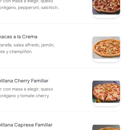
ar con masa a elegir, queso
 orégano, pepperoni, salchicha
eitunas negras y champiñón.
nacas a la Crema
rella, salsa alfredo, jamón,
ate y champiñón.
litana Cherry Familiar
ar con masa a elegir, queso
 orégano y tomate cherry.
litana Caprese Familiar