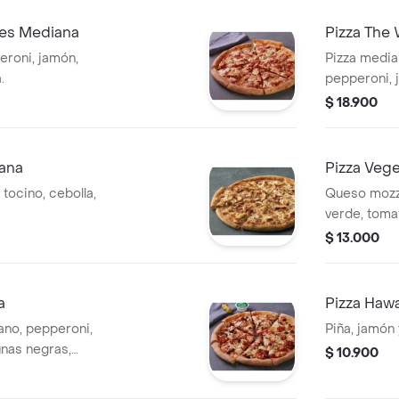
nes Mediana
Pizza The
eroni, jamón,
Pizza media
.
pepperoni, 
verde, acei
$ 18.900
salchicha it
iana
Pizza Veg
 tocino, cebolla,
Queso mozza
verde, toma
champiñon.
$ 13.000
a
Pizza Haw
ano, pepperoni,
Piña, jamón 
tunas negras,
$ 10.900