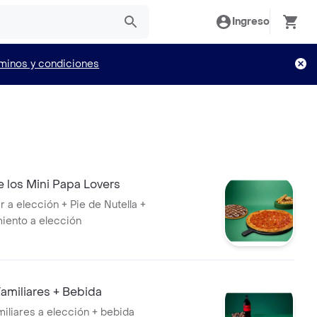
Ingreso
minos y condiciones
 los Mini Papa Lovers
ar a elección + Pie de Nutella +
ento a elección
amiliares + Bebida
miliares a elección + bebida