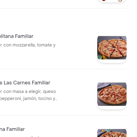
litana Familiar
ar con mozzarella, tomate y
s Las Carnes Familiar
ar con masa a elegir, queso
 pepperoni, jamón, tocino y
liana.
ana Familiar