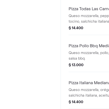
Pizza Todas Las Car
Queso mozzarella, pepp
tocino, salchicha italiana
$ 14.400
Pizza Pollo Bbq Med
Queso mozzarella, pollo,
salsa bbq.
$ 13.000
Pizza Italiana Median
Queso mozzarella, orég
salchicha italiana, acei
champiñón.
$ 14.400