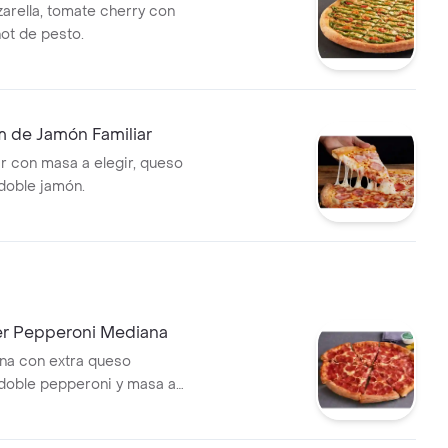
rella, tomate cherry con
hot de pesto.
m de Jamón Familiar
ar con masa a elegir, queso
 doble jamón.
er Pepperoni Mediana
na con extra queso
 doble pepperoni y masa a