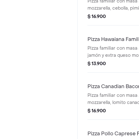
Pizza familiar con masa 
mozzarella, cebolla, pim
tomate, aceitunas negr
$ 16.900
Pizza Hawaiana Famil
Pizza familiar con masa a
jamón y extra queso moz
$ 13.900
Pizza Canadian Bacon
Pizza familiar con masa 
mozzarella, lomito canad
queso parmesano y rom
$ 16.900
Pizza Pollo Caprese F