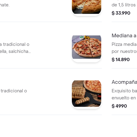
mate.
de 1,5 litros
$ 33.990
Mediana a 
 tradicional o
Pizza medi
la, salchicha
por nuestros
n, cebolla,
$ 14.890
as negras,
Acompaña
tradicional o
Exquisito b
envuelto en
ajo, acompa
$ 4990
pizza.