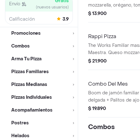
Gratis
Envío
mozzarella, orégano, to
(nuevos usuarios)
$ 13.900
Calificación
3.9
Promociones
Rappi Pizza
The Works Familiar masa
Combos
Maestra. Queso mozzarel
Arma Tu Pizza
italiana, pepperoni, jamó
$ 21.900
pimiento verde, aceitun
Pizzas Familiares
champiñón.
Combo Del Mes
Pizzas Medianas
Boom de jamón familiar 
Pizzas Individuales
delgada + Palitos de ajo
$ 19.890
Acompañamientos
Postres
Combos
Helados