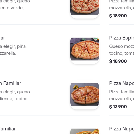
a elegir, queso
Pizza famili
iento verde,
mozzarella,
as y champiñón.
italiana, ac
$ 18.900
iar
Pizza Espi
 elegir, piña,
Queso mozza
zarella.
tocino, tom
$ 18.900
 Familiar
Pizza Napo
a elegir, queso
Pizza famili
iense, tocino,
mozzarella,
ano.
$ 13.900
amiliar
Pizza Napo