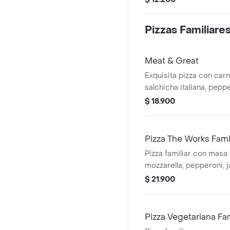
Pizzas Familiare
Meat & Great
Exquisita pizza con carn
salchicha italiana, pepp
salsa bbq.
$ 18.900
Pizza The Works Fami
Pizza familiar con masa 
mozzarella, pepperoni, j
pimiento verde, aceitun
$ 21.900
salchicha italiana y cha
Pizza Vegetariana Fam