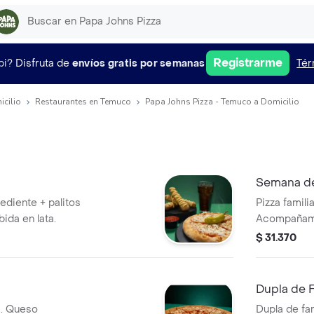
Registrarme
pi?
Disfruta de
envíos gratis por semanas
Tér
icilio
Restaurantes en Temuco
Papa Johns Pizza - Temuco a Domicilio
Semana de
rediente + palitos
Pizza famili
bida en lata.
Acompañami
$ 31.370
Dupla de F
a. Queso
Dupla de fa