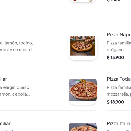
s
Pizza Napo
e, jamón, tocino,
Pizza famili
eroni y un shot de
orégano.
$ 13.900
liar
Pizza Toda
a elegir, queso
Pizza famili
amón, cebolla,
mozzarella,
as negras,
salchicha ita
$ 18.900
mpiñón.
iliar
Pizza Itali