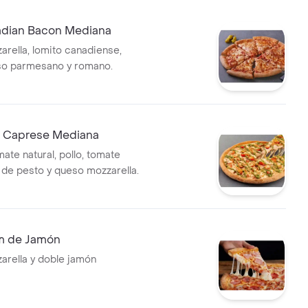
adian Bacon Mediana
rella, lomito canadiense,
so parmesano y romano.
lo Caprese Mediana
ate natural, pollo, tomate
t de pesto y queso mozzarella.
m de Jamón
rella y doble jamón