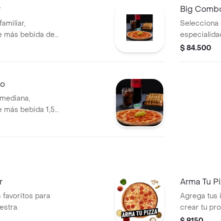
r
Big Comb
amiliar,
Selecciona 
e más bebida de
especialidad
$ 84.500
no
 mediana,
 más bebida 1,5
r
Arma Tu P
 favoritos para
Agrega tus 
estra.
crear tu pr
$ 9150