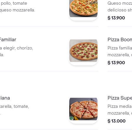
 pollo, tomate
Queso mozza
 queso mozzarella.
delicioso s
$ 13.900
Familiar
Pizza Boo
 elegir, chorizo,
Pizza famili
la.
mozzarella,
$ 13.900
diana
Pizza Sup
rella, tomate,
Pizza media
.
mozzarella,
elegir.
$ 13.000