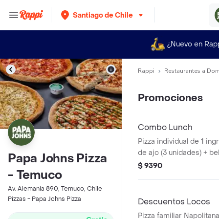
Santiago de Chile
¿Nuevo en Rap
Rappi
Restaurantes a Dom
Promociones
Combo Lunch
Pizza individual de 1 ing
de ajo (3 unidades) + be
Papa Johns Pizza
$ 9390
- Temuco
Av. Alemania 890, Temuco, Chile
Pizzas - Papa Johns Pizza
Descuentos Locos
Pizza familiar Napolitan