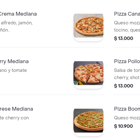
a Crema Mediana
Pizza Can
 alfredo, jamón,
Queso mozza
ñón..
tocino, que
$ 13.000
erry Mediana
Pizza Pol
ano y tomate
Salsa de tom
cherry, sho
$ 13.000
prese Mediana
Pizza Boo
te cherry con
Queso mozza
.
$ 10.900