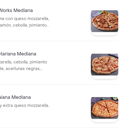
 Works Mediana
na con queso mozzarella,
jamón, cebolla, pimiento
tunas negras, champiñón,
aliana y masa a elegir.
etariana Mediana
rella, cebolla, pimiento
te, aceitunas negras,
aiana Mediana
y extra queso mozzarella..