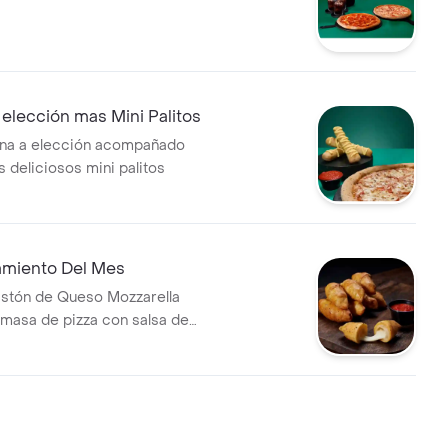
elección mas Mini Palitos
ana a elección acompañado
 deliciosos mini palitos
miento Del Mes
astón de Queso Mozzarella
 masa de pizza con salsa de
ñado de un cup de salsa de