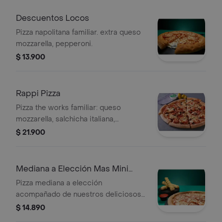
Descuentos Locos
Pizza napolitana familiar. extra queso
mozzarella, pepperoni.
$ 13.900
Rappi Pizza
Pizza the works familiar: queso
mozzarella, salchicha italiana,
pepperoni, jamón, cebolla, pimiento
$ 21.900
verde, aceitunas negras, champiñón.
Mediana a Elección Mas Mini
Palitos
Pizza mediana a elección
acompañado de nuestros deliciosos
mini palitos
$ 14.890