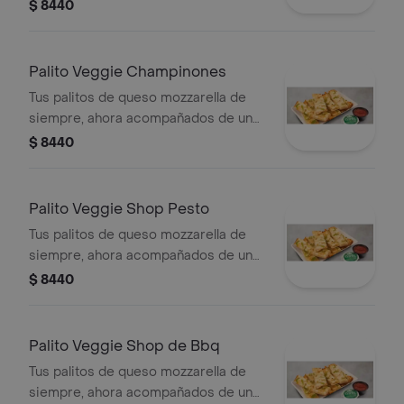
vegetal o shot a tu elección
$ 8440
Palito Veggie Champinones
Tus palitos de queso mozzarella de
siempre, ahora acompañados de un
vegetal o shot a tu elección
$ 8440
Palito Veggie Shop Pesto
Tus palitos de queso mozzarella de
siempre, ahora acompañados de un
vegetal o shot a tu elección
$ 8440
Palito Veggie Shop de Bbq
Tus palitos de queso mozzarella de
siempre, ahora acompañados de un