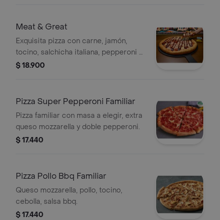
Meat & Great
Exquisita pizza con carne, jamón,
tocino, salchicha italiana, pepperoni y
un shot de salsa bbq.
$ 18.900
Pizza Super Pepperoni Familiar
Pizza familiar con masa a elegir, extra
queso mozzarella y doble pepperoni.
$ 17.440
Pizza Pollo Bbq Familiar
Queso mozzarella, pollo, tocino,
cebolla, salsa bbq.
$ 17.440