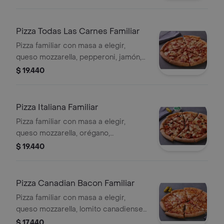
Pizza Todas Las Carnes Familiar
Pizza familiar con masa a elegir,
queso mozzarella, pepperoni, jamón,
tocino y salchicha italiana.
$ 19.440
Pizza Italiana Familiar
Pizza familiar con masa a elegir,
queso mozzarella, orégano,
pepperoni, salchicha italiana,
$ 19.440
aceitunas negras y champiñón.
Pizza Canadian Bacon Familiar
Pizza familiar con masa a elegir,
queso mozzarella, lomito canadiense,
tocino, queso parmesano y romano.
$ 17.440