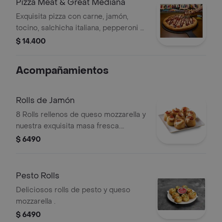
Pizza Meat & Great Mediana
Exquisita pizza con carne, jamón,
tocino, salchicha italiana, pepperoni y
un shot de salsa bbq.
$ 14.400
Acompañamientos
Rolls de Jamón
8 Rolls rellenos de queso mozzarella y
nuestra exquisita masa fresca.
elígelos rellenos con pepperoni o
$ 6490
jamón.
Pesto Rolls
Deliciosos rolls de pesto y queso
mozzarella .
$ 6490