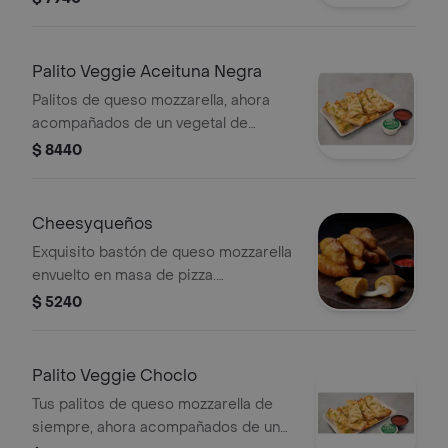
Palito Veggie Aceituna Negra
Palitos de queso mozzarella, ahora
acompañados de un vegetal de
aceituna negra
$ 8440
Cheesyqueños
Exquisito bastón de queso mozzarella
envuelto en masa de pizza.
acompañado de un cup de salsa de
$ 5240
pizza.
Palito Veggie Choclo
Tus palitos de queso mozzarella de
siempre, ahora acompañados de un