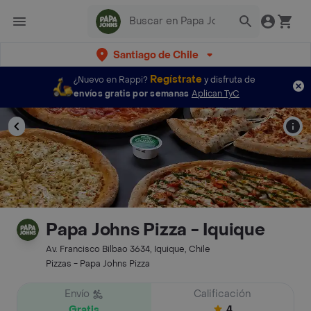
Santiago de Chile
Regístrate
¿Nuevo en Rappi?
y disfruta de
envíos gratis por semanas
Aplican TyC
Papa Johns Pizza - Iquique
Av. Francisco Bilbao 3634, Iquique, Chile
Pizzas - Papa Johns Pizza
Envío
Calificación
Gratis
4