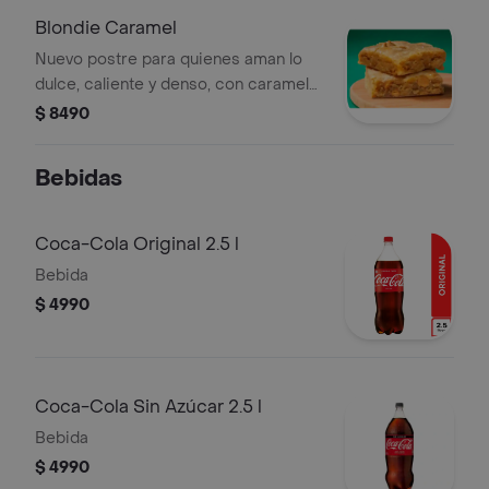
Blondie Caramel
Nuevo postre para quienes aman lo
dulce, caliente y denso, con caramelo
y un toque de sal para resaltar el
$ 8490
sabor.
Bebidas
Coca-Cola Original 2.5 l
Bebida
$ 4990
Coca-Cola Sin Azúcar 2.5 l
Bebida
$ 4990