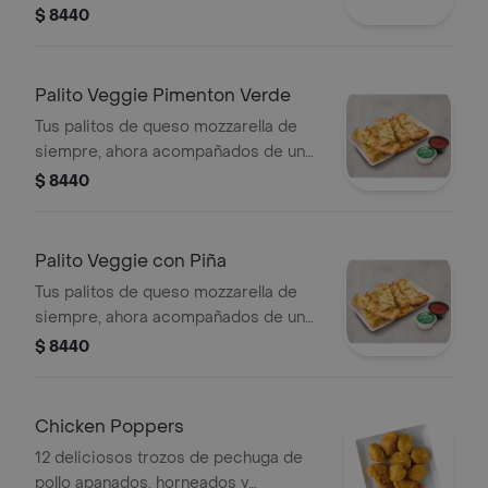
vegetal o shot a tu elección
$ 8440
Palito Veggie Pimenton Verde
Tus palitos de queso mozzarella de
siempre, ahora acompañados de un
vegetal o shot a tu elección
$ 8440
Palito Veggie con Piña
Tus palitos de queso mozzarella de
siempre, ahora acompañados de un
vegetal o shot a tu elección
$ 8440
Chicken Poppers
12 deliciosos trozos de pechuga de
pollo apanados, horneados y