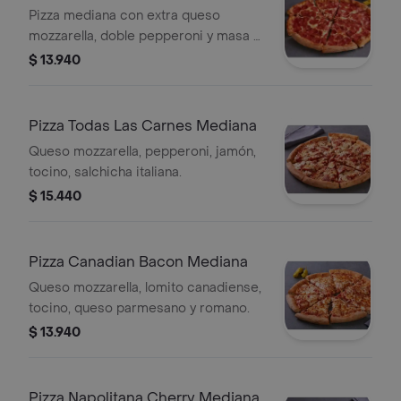
Pizza mediana con extra queso
mozzarella, doble pepperoni y masa a
elegir.
$ 13.940
Pizza Todas Las Carnes Mediana
Queso mozzarella, pepperoni, jamón,
tocino, salchicha italiana.
$ 15.440
Pizza Canadian Bacon Mediana
Queso mozzarella, lomito canadiense,
tocino, queso parmesano y romano.
$ 13.940
Pizza Napolitana Cherry Mediana