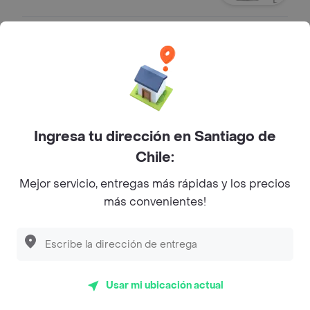
Coca-Cola Sin Azúcar 350 ml
Bebida
$ 1690
Ingresa tu dirección en Santiago de
Sprite 350 ml
Chile:
Bebida.
Mejor servicio, entregas más rápidas y los precios
$ 1690
más convenientes!
Sprite Zero 350 ml
Bebida
Usar mi ubicación actual
$ 1690