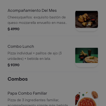
Acompañamiento Del Mes
Cheesyqueños: exquisito bastón de
queso mozzarella envuelto en masa
de pizza con salsa de ajo,
$ 4990
acompañado de un cup de salsa de
pizza.
Combo Lunch
Pizza individual + palitos de ajo (3
unidades) + bebida en lata.
$ 9390
Combos
Papa Combo Familiar
Pizza de 3 ingredientes familiar,
acompañamiento simple más bebida