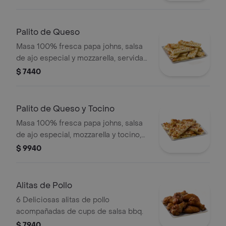
Palito de Queso
Masa 100% fresca papa johns, salsa
de ajo especial y mozzarella, servida
con salsa de pizza y salsa de ajo. .
$ 7440
Palito de Queso y Tocino
Masa 100% fresca papa johns, salsa
de ajo especial, mozzarella y tocino,
servida con salsa de pizza y salsa de
$ 9940
ajo. .
Alitas de Pollo
6 Deliciosas alitas de pollo
acompañadas de cups de salsa bbq.
$ 7940