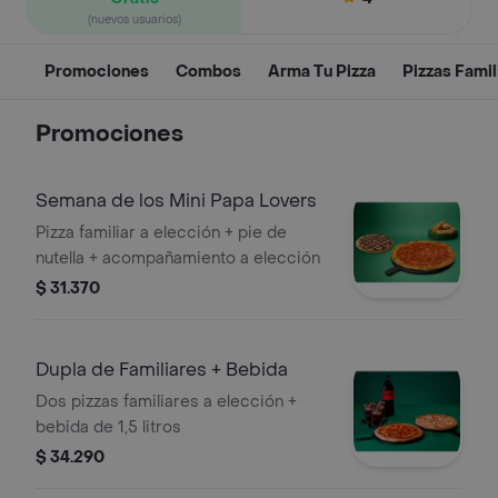
(nuevos usuarios)
Promociones
Combos
Arma Tu Pizza
Pizzas Famil
Promociones
Semana de los Mini Papa Lovers
Pizza familiar a elección + pie de
nutella + acompañamiento a elección
$ 31.370
Dupla de Familiares + Bebida
Dos pizzas familiares a elección +
bebida de 1,5 litros
$ 34.290