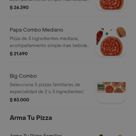
de 2,5 lt.
$ 26.390
Papa Combo Mediano
Pizza de 3 ingredientes mediana,
acompañamiento simple más bebida
1,5 lt.
$ 21.690
Big Combo
Selecciona 5 pizzas familiares de
especialidad de 2 o 3 ingredientes!.
$ 83.000
Arma Tu Pizza