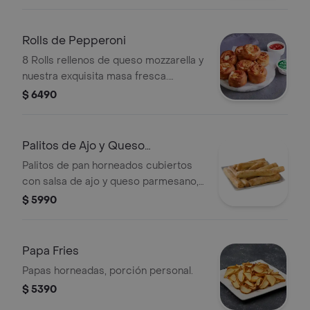
Rolls de Pepperoni
8 Rolls rellenos de queso mozzarella y
nuestra exquisita masa fresca.
elígelos rellenos con pepperoni o
$ 6490
jamón.
Palitos de Ajo y Queso
Parmesano
Palitos de pan horneados cubiertos
con salsa de ajo y queso parmesano,
8 piezas.
$ 5990
Papa Fries
Papas horneadas, porción personal.
$ 5390