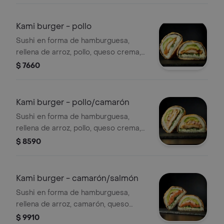
Kami burger - pollo
Sushi en forma de hamburguesa,
rellena de arroz, pollo, queso crema,
cebollín, palta y alga nori. env. en
$ 7660
panko.
Kami burger - pollo/camarón
Sushi en forma de hamburguesa,
rellena de arroz, pollo, queso crema,
cebollín, palta, camarón y alga nori.
$ 8590
env. en panko.
Kami burger - camarón/salmón
Sushi en forma de hamburguesa,
rellena de arroz, camarón, queso
crema, cebollín, palta, salmón y alga
$ 9910