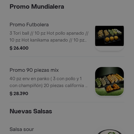
Promo Mundialera
Promo Futbolera
3 Tori ball // 10 pz Hot pollo apanado //
10 pz Hot kanikama apanado // 10 pz
Epecial pollo palta // 10 pz special
$ 26.400
camarón queso // 10 pz california
palmito ciboulette
Promo 90 piezas mix
40 pz env en panko ( 3 con pollo y 1
con champiñón) 20 piezas california (1
con kanikama y 1 con palmito). 20
$ 28.390
piezas hosomaki (roll pequeño con
queso crema). 10 tiras de pollo fura
Nuevas Salsas
apanado
Salsa sour