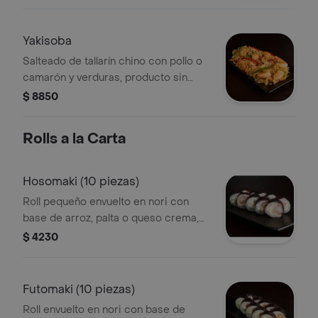
ingredientes bases.
Yakisoba
Salteado de tallarín chino con pollo o
camarón y verduras, producto sin
opción de agregar o cambiar sus
$ 8850
ingredientes bases.
Rolls a la Carta
Hosomaki (10 piezas)
Roll pequeño envuelto en nori con
base de arroz, palta o queso crema,
más una proteína o verdura a
$ 4230
elección.
Futomaki (10 piezas)
Roll envuelto en nori con base de