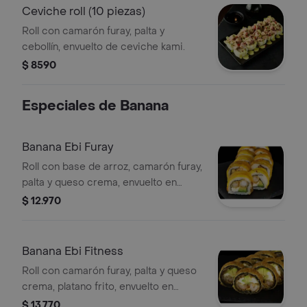
Ceviche roll (10 piezas)
Roll con camarón furay, palta y
cebollín, envuelto de ceviche kami.
$ 8590
Especiales de Banana
Banana Ebi Furay
Roll con base de arroz, camarón furay,
palta y queso crema, envuelto en
platano frito.
$ 12.970
Banana Ebi Fitness
Roll con camarón furay, palta y queso
crema, platano frito, envuelto en
panko.
$ 13.770