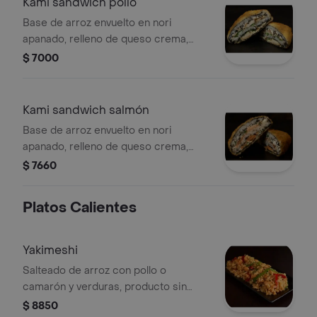
Kami sandwich pollo
Base de arroz envuelto en nori
apanado, relleno de queso crema,
cebollín y pollo furay
$ 7000
Kami sandwich salmón
Base de arroz envuelto en nori
apanado, relleno de queso crema,
cebollín y salmón.
$ 7660
Platos Calientes
Yakimeshi
Salteado de arroz con pollo o
camarón y verduras, producto sin
opción de agregar o cambiar sus
$ 8850