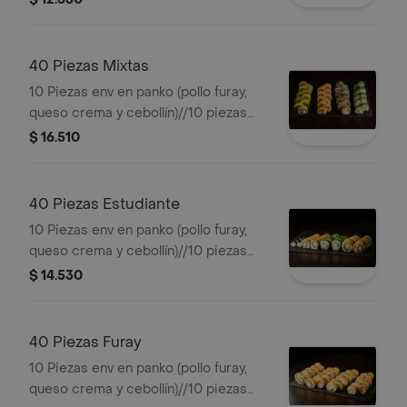
palta)//10 piezas de hosomaki (roll
pequeño con queso crema).
40 Piezas Mixtas
10 Piezas env en panko (pollo furay,
queso crema y cebollín)//10 piezas
env en palta (pollo furay , queso crema
$ 16.510
y cebollín)//10 piezas de california
(palmito, queso crema y palta)//10
piezas de california (kanikama, queso
40 Piezas Estudiante
crema y palta).
10 Piezas env en panko (pollo furay,
queso crema y cebollín)//10 piezas
env en panko (kanikama, queso crema
$ 14.530
y cebollín)//10 piezas de california
(palmito, queso crema y palta)//10
piezas de hosomaki (roll pequeño con
40 Piezas Furay
queso crema). .
10 Piezas env en panko (pollo furay,
queso crema y cebollín)//10 piezas