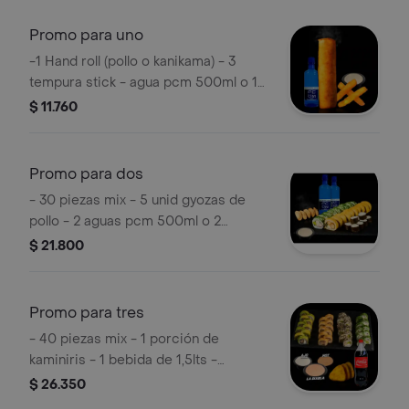
Promo para uno
-1 Hand roll (pollo o kanikama) - 3
tempura stick - agua pcm 500ml o 1
bebida en lata - 1 salsa acevichada
$ 11.760
Promo para dos
- 30 piezas mix - 5 unid gyozas de
pollo - 2 aguas pcm 500ml o 2
bebidas en lata- 1 salsa acevichada
$ 21.800
Promo para tres
- 40 piezas mix - 1 porción de
kaminiris - 1 bebida de 1,5lts -
triología de salsas
$ 26.350