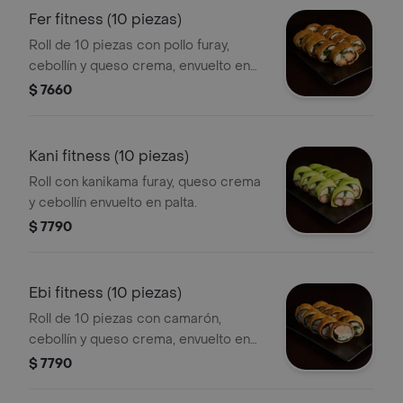
Fer fitness (10 piezas)
Roll de 10 piezas con pollo furay,
cebollín y queso crema, envuelto en
nori tempurizado. Sin opción de
$ 7660
modificar ingredientes.
Kani fitness (10 piezas)
Roll con kanikama furay, queso crema
y cebollín envuelto en palta.
$ 7790
Ebi fitness (10 piezas)
Roll de 10 piezas con camarón,
cebollín y queso crema, envuelto en
nori tempurizado. Sin opción de
$ 7790
modificar ingredientes.