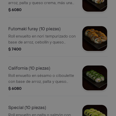
arroz, palta y queso crema, más una
proteína o verdura a elección.
$ 6080
Futomaki furay (10 piezas)
Roll envuelto en nori tempurizado con
base de arroz, cebollín y queso
crema, más una proteína o verdura a
$ 7400
elección.
California (10 piezas)
Roll envuelto en sésamo o ciboulette
con base de arroz, palta y queso
crema más una proteína o verdura a
$ 6080
elección.
Special (10 piezas)
Roll envuelto en palta o salmón con