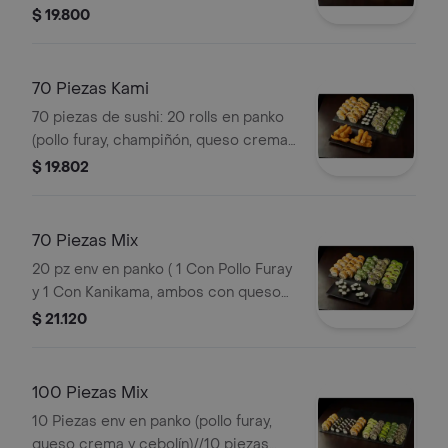
Queso Crema y Cebollin) 20 pz env en
$ 19.800
California ( 1 con Kanikama y 1 con
Palmito, Ambos llevan queso crema y
palta) 10 pz env en nori tempurizado
70 Piezas Kami
(Choclo, Champiñón y Queso crema)
70 piezas de sushi: 20 rolls en panko
10 pz de Hosomaki (Roll pequeño con
(pollo furay, champiñón, queso crema,
queso crema)
cebollín), 20 california (kanikama,
$ 19.802
palmito, palta), 20 hosomaki (queso
crema) y 10 tori furay (pollo apanado).
70 Piezas Mix
20 pz env en panko ( 1 Con Pollo Furay
y 1 Con Kanikama, ambos con queso
crema y cebollín) 10 pz env en palta
$ 21.120
(Con pollo furay, queso crema y
cebollín) 20 pz california ( 1 con
kanikama y 1 con palmito, ambos con
100 Piezas Mix
queso crema y cebollín) 20 pz (Roll
10 Piezas env en panko (pollo furay,
pequeño con queso crema)
queso crema y cebolín)//10 piezas