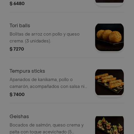
$ 6480
Tori balls
Bolitas de arroz con pollo y queso
crema. (3 unidades).
$ 7270
Tempura sticks
Apanados de kanikama, pollo o
camarón, acompañados con salsa nin
niku. (5 unidades).la forma del
$ 7400
producto puede cambiar según la
proteína (tamaño).
Geishas
Bocados de salmón, queso crema y
palta con toque acevichado (5