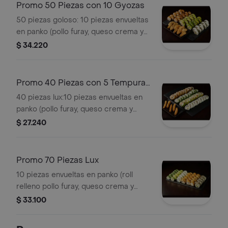
Promo 50 Piezas con 10 Gyozas
50 piezas goloso: 10 piezas envueltas
en panko (pollo furay, queso crema y
cebollín) / 10 piezas envueltas en
$ 34.220
panko (kanikama, queso crema y
cebollín) / 10 piezas envueltas en palta
(pollo furay, queso crema y cebollín)
Promo 40 Piezas con 5 Tempura
/10 piezas envueltas en palta (palmito,
Stick
40 piezas lux:10 piezas envueltas en
queso crema y cebollín) /10 piezas
panko (pollo furay, queso crema y
envueltas en queso crema (camarón,
cebollín)./10 piezas envueltas en palta
$ 27.240
queso crema y palta)/10 gyozas:
(pollo furay, queso crema y
empanaditas de cerdo, camarón o
cebollín)./10 piezas envueltas en
pollo.
queso crema (camarón, queso crema
Promo 70 Piezas Lux
y palta) /10 piezas de california
10 piezas envueltas en panko (roll
(kanikama, queso crema y palta). / 5
relleno pollo furay, queso crema y
tempura stick:apanados de pollo,
cebollín). /10 piezas envueltas en
$ 33.100
acompañados con salsa nin niku.
panko (roll relleno kanikama, queso
crema y cebollín). /10 piezas envueltas