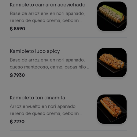
Kamipleto camarón acevichado
Base de arroz env. en nori apanado,
relleno de queso crema, cebollín,
camarón, palta y salsa acevichada.
$ 8590
Kamipleto luco spicy
Base de arroz env. en nori apanado,
queso mantecoso, carne, papas hilo y
salsa spicy..
$ 7930
Kamipleto tori dinamita
Arroz envuelto en nori apanado,
relleno de queso crema, cebollín,
pollo, ensalada dinamita y sésamo.
$ 7270