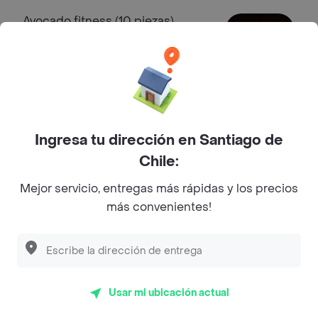
Avocado fitness (10 piezas)
Roll con pollo furay, camarón, queso
crema y cebollín envuelto en palta.
$ 8590
Benja fitness (10 piezas)
Ingresa tu dirección en Santiago de
Roll con pollo furay, camarón, queso
Chile:
crema y cebollín envuelto en panko.
$ 8590
Mejor servicio, entregas más rápidas y los precios
más convenientes!
Sultan fitness (10 piezas)
Roll con camarón, kanikama, queso
crema y cebollín envuelto en palta.
$ 8590
Usar mi ubicación actual