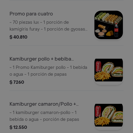
Promo para cuatro
- 70 piezas lux - 1 porción de
kamigiris furay - 1 porción de gyosas
pollo - 1 bebida de 1,5 lts - 1 trilogía de
$ 40.810
salsas
Kamiburger pollo + bebiba
+papas
- 1 Promo Kamiburger pollo - 1 bebida
o agua - 1 porción de papas
$ 7260
Kamiburger camaron/Pollo +
Bebida + papa
- 1 kamiburger camaron-pollo - 1
bebida o agua - porción de papas
$ 12.550