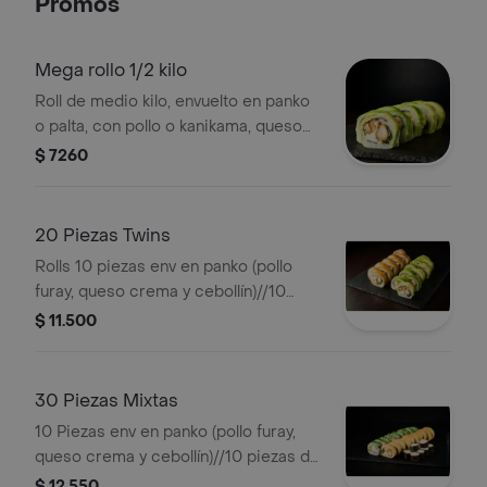
Promos
en palta (roll relleno pollo furay, queso
crema y cebollín)./10 piezas california
(roll relleno kanikama, queso crema y
Mega rollo 1/2 kilo
palta)./10 piezas california (roll relleno
Roll de medio kilo, envuelto en panko
palmito, queso crema y palta)./10
o palta, con pollo o kanikama, queso
piezas envueltas en nori tempurizado
crema y cebollín. . -imagen
$ 7260
(roll relleno pollo furay, queso crema y
referencial-
cebollín)./10 piezas envueltas en
queso crema (roll relleno camarón,
20 Piezas Twins
cebollín y palta).
Rolls 10 piezas env en panko (pollo
furay, queso crema y cebollín)//10
piezas env en palta (pollo furay , queso
$ 11.500
crema y cebollín).
30 Piezas Mixtas
10 Piezas env en panko (pollo furay,
queso crema y cebollín)//10 piezas de
california (kanikama, queso crema y
$ 12.550