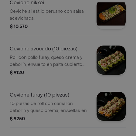
Ceviche nikkei
Ceviche al estilo peruano con salsa
acevichada.
$ 10.570
Ceviche avocado (10 piezas)
Roll con pollo furay, queso crema y
cebollín, envuelto en palta cubierto
con ceviche kami.
$ 9120
Ceviche furay (10 piezas)
10 piezas de roll con camarón,
cebollín y queso crema, envueltas en
panko y cubiertas con ceviche.
$ 9250