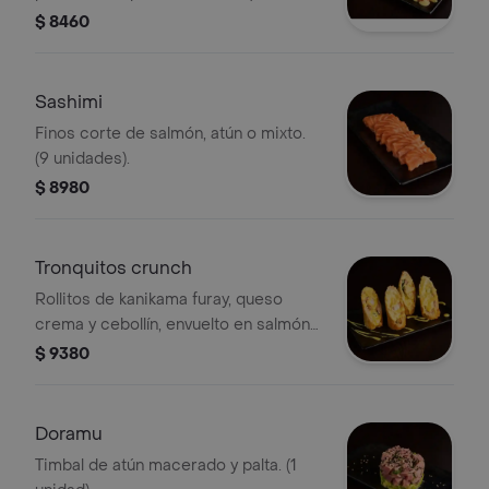
unidades).
$ 8460
Sashimi
Finos corte de salmón, atún o mixto.
(9 unidades).
$ 8980
Tronquitos crunch
Rollitos de kanikama furay, queso
crema y cebollín, envuelto en salmón
furay y bañado en salsa haze. (4
$ 9380
unidades).
Doramu
Timbal de atún macerado y palta. (1