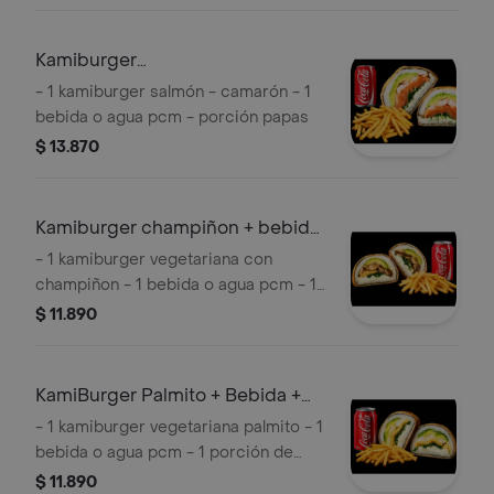
Kamiburger
camarón/Salmón+bebida+papas
- 1 kamiburger salmón - camarón - 1
bebida o agua pcm - porción papas
$ 13.870
Kamiburger champiñon + bebida
+ papas
- 1 kamiburger vegetariana con
champiñon - 1 bebida o agua pcm - 1
porción de papas
$ 11.890
KamiBurger Palmito + Bebida +
Papas
- 1 kamiburger vegetariana palmito - 1
bebida o agua pcm - 1 porción de
papas
$ 11.890