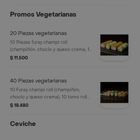
nori. env. en panko.
Promos Vegetarianas
20 Piezas vegetarianas
10 Piezas furay champi roll
(champiñón, choclo y queso crema, 10
piezas env en palta (palmito, queso
$ 11.500
crema, cebollín).
40 Piezas vegetarianas
10 Furay champi roll (champiñón,
choclo y queso crema), 10 tomo roll
env. en palta (choclo, palmito y queso
$ 18.480
crema), 10 california yasai (palmito,
queso crema y palta), 10 california
Ceviche
tomo (choclo, cebollín y palta).