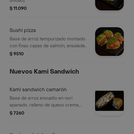
unidad).
$ 11.090
Sushi pizza
Base de arroz tempurizado montado
con finas capas de salmón, ensalada
dinamita, palta y toques de sésamo.,
$ 9510
producto sin opción de agregar o
cambiar sus ingredientes bases.
Nuevos Kami Sandwich
Kami sandwich camarón
Base de arroz envuelto en nori
apanado, relleno de queso crema,
cebollín y camarón.
$ 7260