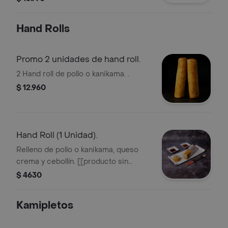
Hand Rolls
Promo 2 unidades de hand roll.
2 Hand roll de pollo o kanikama. .
$ 12.960
Hand Roll (1 Unidad).
Relleno de pollo o kanikama, queso
crema y cebollín. [[producto sin
opción de agregar o cambiar sus
$ 4630
ingredientes bases]].
Kamipletos