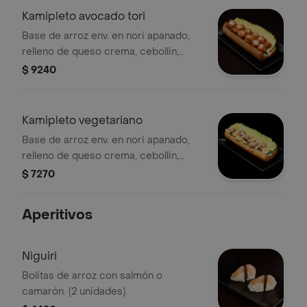
Kamipleto avocado tori
Base de arroz env. en nori apanado,
relleno de queso crema, cebollin,
pollo y palta.
$ 9240
Kamipleto vegetariano
Base de arroz env. en nori apanado,
relleno de queso crema, cebollin,
choclo, champiñon y palta.
$ 7270
Aperitivos
Niguiri
Bolitas de arroz con salmón o
camarón. (2 unidades).