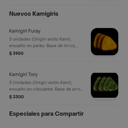
Nuevos Kamigiris
Kamigiri Furay
3 unidades (Onigiri estilo Kami),
envuelto en panko. Base de Arroz,
relleno de queso crema y pollo (sin
$ 3950
nori).
Kamigiri Tory
3 Unidades (Onigiri estilo Kami),
envuelto en ciboulette. Base de arroz,
relleno de queso crema y pollo (sin
$ 3300
nori).
Especiales para Compartir