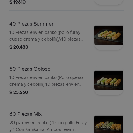
env en panko (kanikama, queso crema
$ 19.810
y cebollín)// 10 piezas env en panko
(salmón furay, queso crema y
cebollín)//10 piezas env en panko
40 Piezas Summer
(palmito, queso crema y cebollín).
10 Piezas env en panko (pollo furay,
queso crema y cebollín)//10 piezas
env en panko (kanikama, queso crema
$ 20.480
y cebollín)//10 piezas env en palta
(camarón, queso crema y cebollín)//10
piezas env en palta (pollo furay, queso
50 Piezas Goloso
crema y cebollín).
10 Piezas env en panko (Pollo queso
crema y cebollín) 10 piezas env en
panko (kanikama, queso crema y
$ 25.630
cebollín) 10 piezas env en palta (pollo
furay, queso crema y cebollín) 10
piezas env en palta (palmito, queso
60 Piezas Mix
crema y cebollín) 10 piezas env en
20 pz env en Panko ( 1 Con pollo Furay
queso crema (camarón, queso crema
y 1 Con Kanikama, Ambos llevan
y palta).