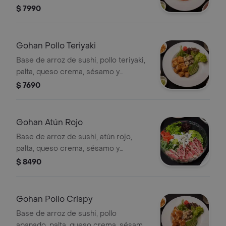
sésamo y cebollín. Elige con qué salsa
$ 7990
lo quieres.
Gohan Pollo Teriyaki
Base de arroz de sushi, pollo teriyaki,
palta, queso crema, sésamo y
cebollín. Elige con qué salsa lo
$ 7690
quieres.
Gohan Atún Rojo
Base de arroz de sushi, atún rojo,
palta, queso crema, sésamo y
cebollín. Elige con qué salsa lo
$ 8490
quieres.
Gohan Pollo Crispy
Base de arroz de sushi, pollo
apanado, palta, queso crema, sésamo