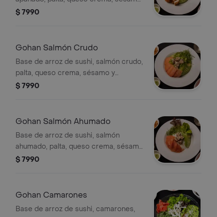
y cebollín. Elige con qué salsa lo
$ 7990
quieres.
Gohan Salmón Crudo
Base de arroz de sushi, salmón crudo,
palta, queso crema, sésamo y
cebollín. Elige con qué salsa lo
$ 7990
quieres.
Gohan Salmón Ahumado
Base de arroz de sushi, salmón
ahumado, palta, queso crema, sésamo
y cebollín. Elige con qué salsa lo
$ 7990
quieres.
Gohan Camarones
Base de arroz de sushi, camarones,