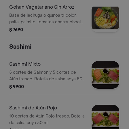
Gohan Vegetariano Sin Arroz
Base de lechuga o quínoa tricolor,
palta, palmito, tomates cherry, choclo,
queso crema, sésamo y cebollín. Elige
$ 7690
con qué salsa lo quieres.
Sashimi
Sashimi Mixto
5 cortes de Salmón y 5 cortes de
Atún fresco. Botella de salsa soya 50
ml.
$ 9900
Sashimi de Atún Rojo
10 cortes de Atún Rojo fresco. Botella
de salsa soya 50 ml.