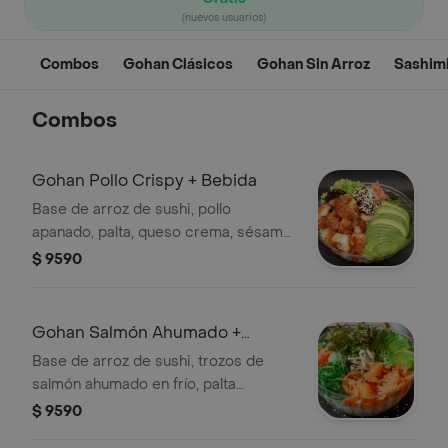
(nuevos usuarios)
Combos
Gohan Clásicos
Gohan Sin Arroz
Sashim
Combos
Gohan Pollo Crispy + Bebida
Base de arroz de sushi, pollo
apanado, palta, queso crema, sésamo
y cebollín. Jengibre y wasabi opcional,
$ 9590
bebida
Gohan Salmón Ahumado +
Bebida
Base de arroz de sushi, trozos de
salmón ahumado en frío, palta
laminada, trozos de queso crema,
$ 9590
cebollín, jengibre y wasabi, incluye