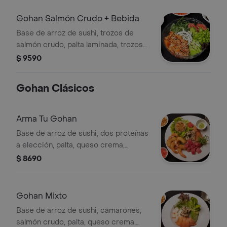
salsa de soya de 55 ml.
Gohan Salmón Crudo + Bebida
Base de arroz de sushi, trozos de
salmón crudo, palta laminada, trozos
de queso crema, cebollín, jengibre y
$ 9590
wasabi, incluye salsa de soya de 55
ml.
Gohan Clásicos
Arma Tu Gohan
Base de arroz de sushi, dos proteínas
a elección, palta, queso crema,
sésamo y cebollín. Elige con qué salsa
$ 8690
lo quieres.
Gohan Mixto
Base de arroz de sushi, camarones,
salmón crudo, palta, queso crema,