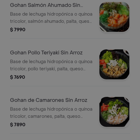
Gohan Salmón Ahumado Sin
Arroz
Base de lechuga hidropónica o quínoa
tricolor, salmón ahumado, palta, queso
crema, sésamo y cebollín. Elige con
$ 7990
qué salsa lo quieres.
Gohan Pollo Teriyaki Sin Arroz
Base de lechuga hidropónica o quínoa
tricolor, pollo teriyaki, palta, queso
crema, sésamo y cebollín. Elige con
$ 7690
qué salsa lo quieres.
Gohan de Camarones Sin Arroz
Base de lechuga hidropónica o quínoa
tricolor, camarones, palta, queso
crema, sésamo y cebollín. Elige con
$ 7890
qué salsa lo quieres.