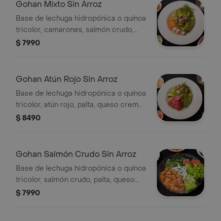
Gohan Mixto Sin Arroz
Base de lechuga hidropónica o quínoa
tricolor, camarones, salmón crudo,
palta, queso crema, sésamo y
$ 7990
cebollín. Elige con qué salsa lo
quieres.
Gohan Atún Rojo Sin Arroz
Base de lechuga hidropónica o quínoa
tricolor, atún rojo, palta, queso crema,
sésamo y cebollín. Elige con qué salsa
$ 8490
lo quieres.
Gohan Salmón Crudo Sin Arroz
Base de lechuga hidropónica o quínoa
tricolor, salmón crudo, palta, queso
crema, sésamo y cebollín. Elige con
$ 7990
qué salsa lo quieres.