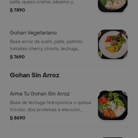
palta, queso crema, sésamo y
cebollín. Elige con qué salsa lo
$ 7890
quieres.
Gohan Vegetariano
Base arroz de sushi, palta, palmito,
tomates cherry, choclo, lechuga,
queso crema, sésamo y cebollín. Elige
$ 7690
con qué salsa lo quieres.
Gohan Sin Arroz
Arma Tu Gohan Sin Arroz
Base de lechuga hidropónica o quínoa
tricolor, dos proteínas a elección,
palta, queso crema, sésamo y
$ 8690
cebollín. Elige con qué salsa lo
quieres.