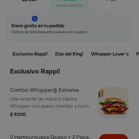
(nuevos usuarios)
Envío gratis en tu pedido
Disfruta de este descuento exclusivo en tu pedido
pagando con métodos de pago seleccionados.
Exclusivo Rappi!
Dúo del King!
Whopper Lover´s
P
Exclusivo Rappi!
Combo Whopper® Extreme
Rappi!
Una variante de nuestra clásica
Whopper con queso cheddar y tocino
que lleva al placer. ¡Tu combo incluye
$ 9200
papas fritas medianas o aros de
cebolla y una lata de bebida!
2 Hamburguesa Queso + 2 Papas