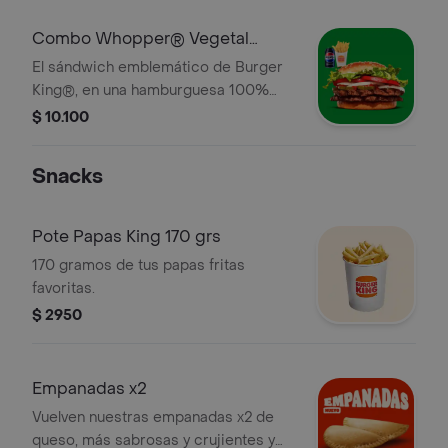
papas fritas medianas o aros de
cebolla y una lata de bebida!
Combo Whopper® Vegetal
Doble
El sándwich emblemático de Burger
King®, en una hamburguesa 100%
Whopper Doble, 0% carne, hecha
$ 10.100
completamente de fuentes vegetales.
. ¡Tu combo incluye papas fritas
Snacks
medianas o aros de cebolla y una lata
de bebida!
Pote Papas King 170 grs
170 gramos de tus papas fritas
favoritas.
$ 2950
Empanadas x2
Vuelven nuestras empanadas x2 de
queso, más sabrosas y crujientes y