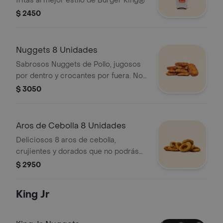
fritas al mejor estilo de Burger King®
$ 2450
Nuggets 8 Unidades
Sabrosos Nuggets de Pollo, jugosos
por dentro y crocantes por fuera. No
incluye salsas**
$ 3050
Aros de Cebolla 8 Unidades
Deliciosos 8 aros de cebolla,
crujientes y dorados que no podrás
parar de comerlos.
$ 2950
King Jr