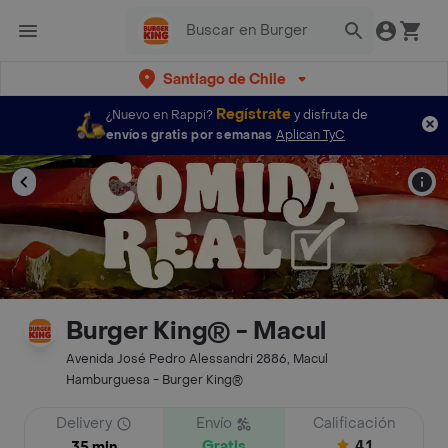
Santiago de Chile
Regístrate
¿Nuevo en Rappi?
y disfruta de
envíos gratis por semanas
Aplican TyC
Burger King® - Macul
Avenida José Pedro Alessandri 2886, Macul
Hamburguesa - Burger King®
Delivery
Envío
Calificación
Gratis
4.1
35 min