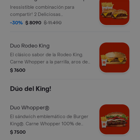
Grandes
Iressistible combinación para
compartir! 2 Deliciosas
Hamburguesas Queso Jr de 56
-30%
$ 8090
$ 11.490
gramos + 2 Papas Fritas Grandes
Duo Rodeo King
El clásico sabor de la Rodeo King.
Carne Whopper a la parrilla, aros de
cebolla empanizados, queso y salsa
$ 7600
BBQ. ¡Tu Duo incluye Papas Fritas
Grandes!
Dúo del King!
Duo Whopper®
El sándwich emblemático de Burger
King®. Carne Whopper 100% de
vacuno a la parrilla, jugosos tomates,
$ 7500
frescas lechugas, deliciosa