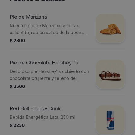
Pie de Manzana
Nuestro pie de Manzana se sirve
calientito, recién salido de la cocina.
Crujiente hojaldre frito relleno de
$ 2800
manzana y canela.
Pie de Chocolate Hershey''''s
Delicioso pie Hershey''''s cubierto con
chocolate crujiente y relleno de
crema de chocolate Hersheys
$ 3500
Red Bull Energy Drink
Bebida Energética Lata, 250 ml
$ 2250