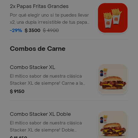
2x Papas Fritas Grandes
Por qué elegir uno si te puedes llevar
x2, una dupla irresistible de tus papas
fritas favoritas!
-29%
$ 3500
$ 4900
Combos de Carne
Combo Stacker XL
El mítico sabor de nuestra clásica
Stacker XL de siempre! Carne a la
parrilla, sabroso tocino, queso
$ 9150
cheddar y su mítica salsa Stacker. ¡Tu
combo incluye papas fritas medianas
o aros de cebolla y una lata de
Combo Stacker XL Doble
bebida!
El mítico sabor de nuestra clásica
Stacker XL de siempre! Doble
porción de carne a la parrilla, sabroso