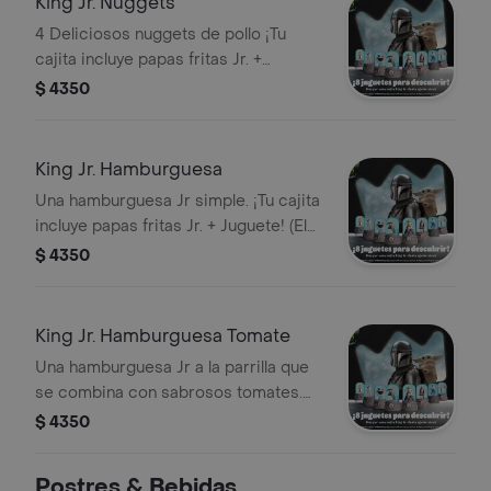
King Jr. Nuggets
4 Deliciosos nuggets de pollo ¡Tu
cajita incluye papas fritas Jr. +
Juguete! (El juguete puede variar
$ 4350
según la campaña vigente).
King Jr. Hamburguesa
Una hamburguesa Jr simple. ¡Tu cajita
incluye papas fritas Jr. + Juguete! (El
juguete puede variar según la
$ 4350
campaña vigente).
King Jr. Hamburguesa Tomate
Una hamburguesa Jr a la parrilla que
se combina con sabrosos tomates.
¡Tu cajita incluye papas fritas Jr. +
$ 4350
Juguete! (El juguete puede variar
según la campaña vigente).
Postres & Bebidas