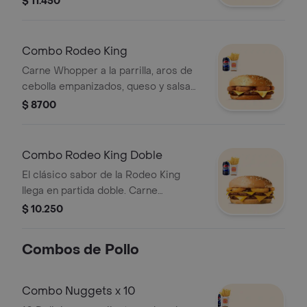
$ 11.450
tocino, queso cheddar y su mítica
salsa Stacker. ¡Tu combo incluye
papas fritas medianas o aros de
Combo Rodeo King
cebolla y una lata de bebida!
Carne Whopper a la parrilla, aros de
cebolla empanizados, queso y salsa
BBQ ¡Tu combo incluye papas fritas
$ 8700
medianas o aros de cebolla y una lata
de bebida!
Combo Rodeo King Doble
El clásico sabor de la Rodeo King
llega en partida doble. Carne
Whopper a la parrilla, aros de cebolla
$ 10.250
empanizados, queso y salsa BBQ. ¡Tu
combo incluye papas fritas medianas
Combos de Pollo
o aros de cebolla y una lata de
bebida!
Combo Nuggets x 10