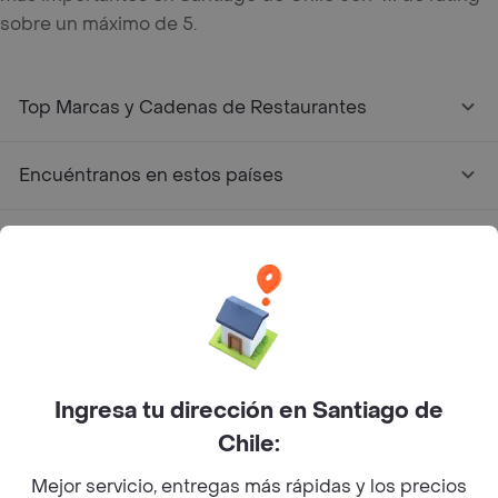
sobre un máximo de 5.
Top Marcas y Cadenas de Restaurantes
Encuéntranos en estos países
App Store
Google play
AppGallery
Ingresa tu dirección en Santiago de
Pide tu comida favorita cerca de ti
Chile:
Mejor servicio, entregas más rápidas y los precios
Categorías