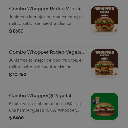
Combo Whopper Rodeo Vegetal
Simple
Juntamos lo mejor de dos mundos, el
mítico sabor de nuestra clásica
Whopper Vegetal de siempre, pero
$ 8650
ahora con crujientes aros de cebolla,
queso cheddar, salsa BBQ. ¡Una
combinación perfecta de sabores y
Combo Whopper Rodeo Vegetal
texturas en cada bocado! ¡Tu combo
Doble
Juntamos lo mejor de dos mundos, el
incluye pa
mítico sabor de nuestra clásica
Whopper Vegetal de siempre, pero
$ 10.450
ahora con crujientes aros de cebolla,
queso cheddar, salsa BBQ. ¡Una
combinación perfecta de sabores y
Combo Whopper® Vegetal
texturas en cada bocado! ¡Tu combo
El sándwich emblemático de BK!, en
incluye pa
una hamburguesa 100% Whopper,
0% carne, hecha completamente de
$ 8400
fuentes vegetales. . ¡Tu combo incluye