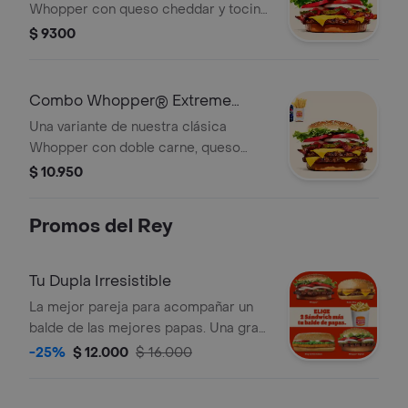
Whopper con queso cheddar y tocino
que lleva al placer. ¡Tu combo incluye
$ 9300
papas fritas medianas o aros de
cebolla y una lata de bebida!
Combo Whopper® Extreme
Doble
Una variante de nuestra clásica
Whopper con doble carne, queso
cheddar y tocino que lleva al placer.
$ 10.950
¡Tu combo incluye papas fritas
medianas o aros de cebolla y una lata
Promos del Rey
de bebida!
Tu Dupla Irresistible
La mejor pareja para acompañar un
balde de las mejores papas. Una gran
promoción que te permite llevar 2
-25%
$ 12.000
$ 16.000
Sándwich a elección más un
delicioso balde de papas