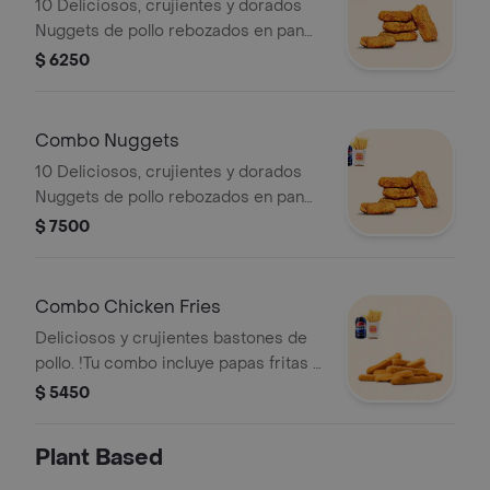
10 Deliciosos, crujientes y dorados
Nuggets de pollo rebozados en pan
rallado.¡Tu combo incluye papas fritas
$ 6250
medianas y una lata de bebida 350
CC.!
Combo Nuggets
10 Deliciosos, crujientes y dorados
Nuggets de pollo rebozados en pan
rallado. ¡Tu combo incluye papas fritas
$ 7500
medianas o aros de cebolla y una lata
de bebida! Combo no incluye salsas.
Combo Chicken Fries
Deliciosos y crujientes bastones de
pollo. !Tu combo incluye papas fritas o
aros de cebolla y una lata de bebida!
$ 5450
Plant Based