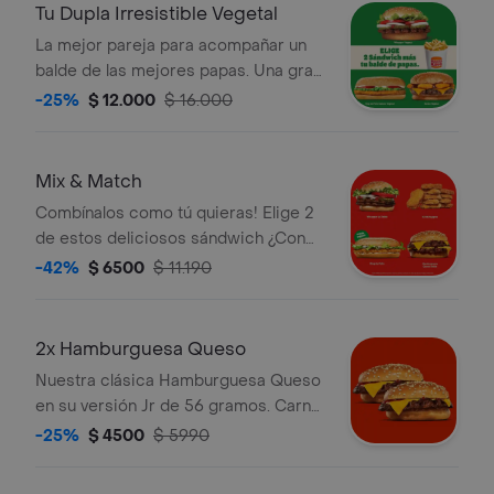
Tu Dupla Irresistible Vegetal
La mejor pareja para acompañar un
balde de las mejores papas. Una gran
promoción que te permite llevar 2
-25%
$ 12.000
$ 16.000
Sándwich vegetal a elección más un
delicioso balde de papas
Mix & Match
Combínalos como tú quieras! Elige 2
de estos deliciosos sándwich ¿Con
cuáles te quedas?
-42%
$ 6500
$ 11.190
2x Hamburguesa Queso
Nuestra clásica Hamburguesa Queso
en su versión Jr de 56 gramos. Carne
100% de res a la parrilla acompañada
-25%
$ 4500
$ 5990
de queso. Ketchup y pan con semillas
de sésamo. Disfrútala x2!