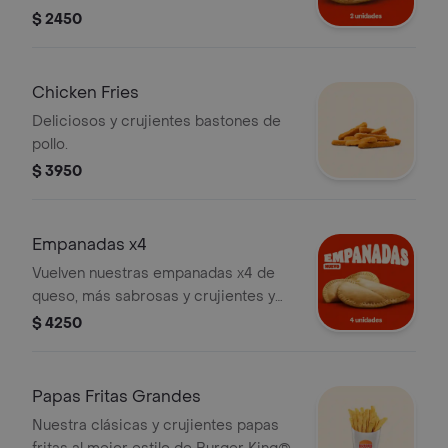
con muuuuuucho más queso.
$ 2450
Chicken Fries
Deliciosos y crujientes bastones de
pollo.
$ 3950
Empanadas x4
Vuelven nuestras empanadas x4 de
queso, más sabrosas y crujientes y
con muuuuuucho más queso.
$ 4250
Papas Fritas Grandes
Nuestra clásicas y crujientes papas