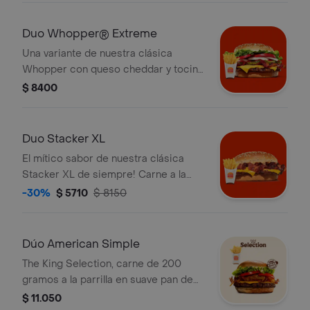
mayonesa, kétchup, pepinillos y
cebolla. ¡Tu Sándwich incluye papas
Duo Whopper® Extreme
fritas grande!
Una variante de nuestra clásica
Whopper con queso cheddar y tocino
que lleva al placer. ¡Tu Duo incluye
$ 8400
Papas Fritas Grandes!
Duo Stacker XL
El mítico sabor de nuestra clásica
Stacker XL de siempre! Carne a la
parrilla, sabroso tocino, queso
-30%
$ 5710
$ 8150
cheddar y su mítica salsa Stacker. ¡Tu
Duo incluye Papas Fritas Grandes!
Dúo American Simple
The King Selection, carne de 200
gramos a la parrilla en suave pan de
papa, fresca lechuga Lollo, tomate,
$ 11.050