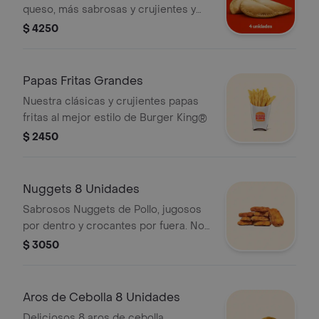
queso, más sabrosas y crujientes y
con muuuuuucho más queso.
$ 4250
Papas Fritas Grandes
Nuestra clásicas y crujientes papas
fritas al mejor estilo de Burger King®
$ 2450
Nuggets 8 Unidades
Sabrosos Nuggets de Pollo, jugosos
por dentro y crocantes por fuera. No
incluye salsas**
$ 3050
Aros de Cebolla 8 Unidades
Deliciosos 8 aros de cebolla,