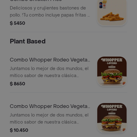
Deliciosos y crujientes bastones de
pollo. !Tu combo incluye papas fritas o
aros de cebolla y una lata de bebida!
$ 5450
Plant Based
Combo Whopper Rodeo Vegetal
Simple
Juntamos lo mejor de dos mundos, el
mítico sabor de nuestra clásica
Whopper Vegetal de siempre, pero
$ 8650
ahora con crujientes aros de cebolla,
queso cheddar, salsa BBQ. ¡Una
combinación perfecta de sabores y
Combo Whopper Rodeo Vegetal
texturas en cada bocado! ¡Tu combo
Doble
Juntamos lo mejor de dos mundos, el
incluye pa
mítico sabor de nuestra clásica
Whopper Vegetal de siempre, pero
$ 10.450
ahora con crujientes aros de cebolla,