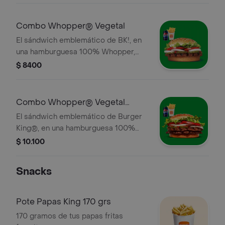
queso cheddar, salsa BBQ. ¡Una
combinación perfecta de sabores y
Combo Whopper® Vegetal
texturas en cada bocado! ¡Tu combo
El sándwich emblemático de BK!, en
incluye pa
una hamburguesa 100% Whopper,
0% carne, hecha completamente de
$ 8400
fuentes vegetales. . ¡Tu combo incluye
papas fritas medianas o aros de
cebolla y una lata de bebida!
Combo Whopper® Vegetal
Doble
El sándwich emblemático de Burger
King®, en una hamburguesa 100%
Whopper Doble, 0% carne, hecha
$ 10.100
completamente de fuentes vegetales.
. ¡Tu combo incluye papas fritas
Snacks
medianas o aros de cebolla y una lata
de bebida!
Pote Papas King 170 grs
170 gramos de tus papas fritas