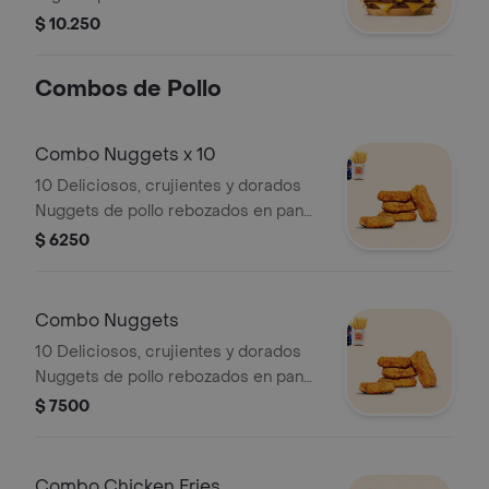
Whopper a la parrilla, aros de cebolla
$ 10.250
empanizados, queso y salsa BBQ. ¡Tu
combo incluye papas fritas medianas
Combos de Pollo
o aros de cebolla y una lata de
bebida!
Combo Nuggets x 10
10 Deliciosos, crujientes y dorados
Nuggets de pollo rebozados en pan
rallado.¡Tu combo incluye papas fritas
$ 6250
medianas y una lata de bebida 350
CC.!
Combo Nuggets
10 Deliciosos, crujientes y dorados
Nuggets de pollo rebozados en pan
rallado. ¡Tu combo incluye papas fritas
$ 7500
medianas o aros de cebolla y una lata
de bebida! Combo no incluye salsas.
Combo Chicken Fries