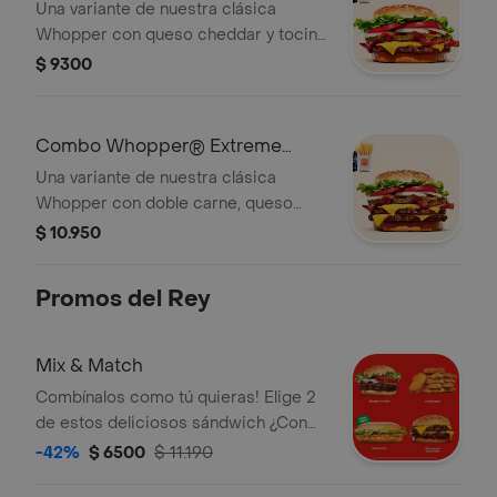
Una variante de nuestra clásica
una lata d
Whopper con queso cheddar y tocino
que lleva al placer. ¡Tu combo incluye
$ 9300
papas fritas medianas o aros de
cebolla y una lata de bebida!
Combo Whopper® Extreme
Doble
Una variante de nuestra clásica
Whopper con doble carne, queso
cheddar y tocino que lleva al placer.
$ 10.950
¡Tu combo incluye papas fritas
medianas o aros de cebolla y una lata
Promos del Rey
de bebida!
Mix & Match
Combínalos como tú quieras! Elige 2
de estos deliciosos sándwich ¿Con
cuáles te quedas?
-42%
$ 6500
$ 11.190