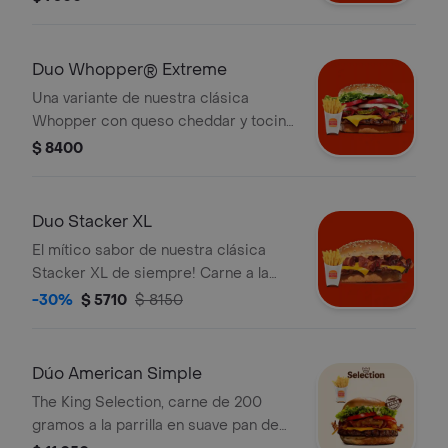
frescas lechugas, deliciosa
mayonesa, kétchup, pepinillos y
cebolla. ¡Tu Sándwich incluye papas
Duo Whopper® Extreme
fritas grande!
Una variante de nuestra clásica
Whopper con queso cheddar y tocino
que lleva al placer. ¡Tu Duo incluye
$ 8400
Papas Fritas Grandes!
Duo Stacker XL
El mítico sabor de nuestra clásica
Stacker XL de siempre! Carne a la
parrilla, sabroso tocino, queso
-30%
$ 5710
$ 8150
cheddar y su mítica salsa Stacker. ¡Tu
Duo incluye Papas Fritas Grandes!
Dúo American Simple
The King Selection, carne de 200
gramos a la parrilla en suave pan de