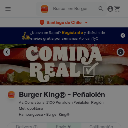
Santiago de Chile
Regístrate
¿Nuevo en Rappi?
y disfruta de
envíos gratis por semanas
Aplican TyC
Burger King® - Peñalolén
Av. Consistorial 2100 Penalolen Peñalolén Región
Metropolitana
Hamburguesa - Burger King®
Delivery
Envío
Calificación