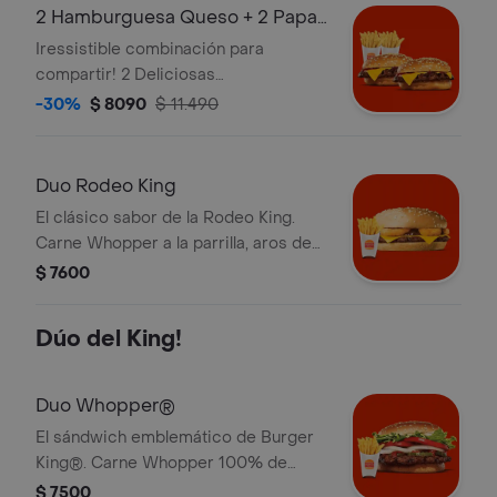
2 Hamburguesa Queso + 2 Papas
Grandes
Iressistible combinación para
compartir! 2 Deliciosas
Hamburguesas Queso Jr de 56
-30%
$ 8090
$ 11.490
gramos + 2 Papas Fritas Grandes
Duo Rodeo King
El clásico sabor de la Rodeo King.
Carne Whopper a la parrilla, aros de
cebolla empanizados, queso y salsa
$ 7600
BBQ. ¡Tu Duo incluye Papas Fritas
Grandes!
Dúo del King!
Duo Whopper®
El sándwich emblemático de Burger
King®. Carne Whopper 100% de
vacuno a la parrilla, jugosos tomates,
$ 7500