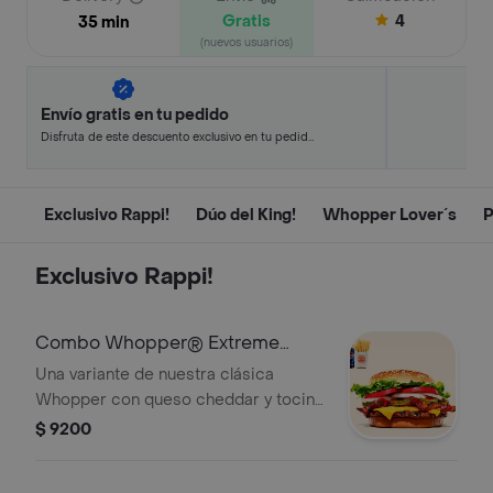
Gratis
4
35 min
(nuevos usuarios)
Envío gratis en tu pedido
Disfruta de este descuento exclusivo en tu pedido
pagando con métodos de pago seleccionados.
Exclusivo Rappi!
Dúo del King!
Whopper Lover´s
P
Exclusivo Rappi!
Combo Whopper® Extreme
Rappi!
Una variante de nuestra clásica
Whopper con queso cheddar y tocino
que lleva al placer. ¡Tu combo incluye
$ 9200
papas fritas medianas o aros de
cebolla y una lata de bebida!