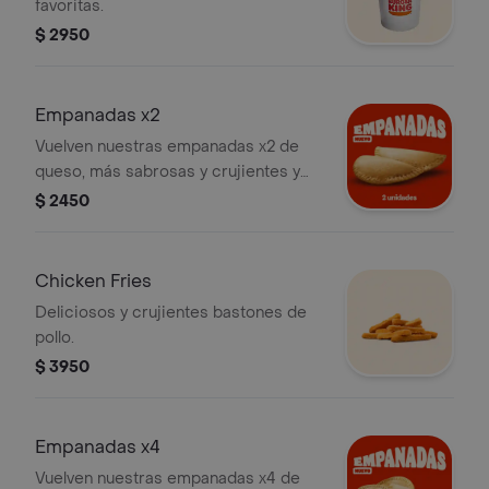
favoritas.
$ 2950
Empanadas x2
Vuelven nuestras empanadas x2 de
queso, más sabrosas y crujientes y
con muuuuuucho más queso.
$ 2450
Chicken Fries
Deliciosos y crujientes bastones de
pollo.
$ 3950
Empanadas x4
Vuelven nuestras empanadas x4 de