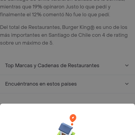
mientras que 19% opinaron Justo lo que pedí y
finalmente el 12% comentó No fue lo que pedí.
Del total de Restaurantes, Burger King® es uno de los
más importantes en Santiago de Chile con 4 de rating
sobre un máximo de 5.
Top Marcas y Cadenas de Restaurantes
Encuéntranos en estos países
App Store
Google play
AppGallery