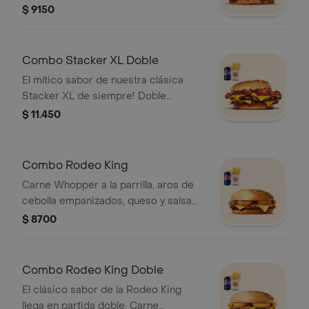
parrilla, sabroso tocino, queso
$ 9150
cheddar y su mítica salsa Stacker. ¡Tu
combo incluye papas fritas medianas
o aros de cebolla y una lata de
Combo Stacker XL Doble
bebida!
El mítico sabor de nuestra clásica
Stacker XL de siempre! Doble
porción de carne a la parrilla, sabroso
$ 11.450
tocino, queso cheddar y su mítica
salsa Stacker. ¡Tu combo incluye
papas fritas medianas o aros de
Combo Rodeo King
cebolla y una lata de bebida!
Carne Whopper a la parrilla, aros de
cebolla empanizados, queso y salsa
BBQ ¡Tu combo incluye papas fritas
$ 8700
medianas o aros de cebolla y una lata
de bebida!
Combo Rodeo King Doble
El clásico sabor de la Rodeo King
llega en partida doble. Carne