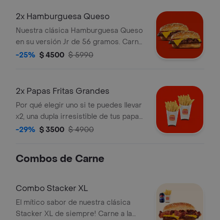
2x Hamburguesa Queso
Nuestra clásica Hamburguesa Queso
en su versión Jr de 56 gramos. Carne
100% de res a la parrilla acompañada
-25%
$ 4500
$ 5990
de queso. Ketchup y pan con semillas
de sésamo. Disfrútala x2!
2x Papas Fritas Grandes
Por qué elegir uno si te puedes llevar
x2, una dupla irresistible de tus papas
fritas favoritas!
-29%
$ 3500
$ 4900
Combos de Carne
Combo Stacker XL
El mítico sabor de nuestra clásica
Stacker XL de siempre! Carne a la