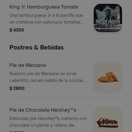
King Jr. Hamburguesa Tomate
Una hamburguesa Jr a la parrilla que
se combina con sabrosos tomates.
¡Tu cajita incluye papas fritas Jr. +
$ 4350
Juguete! (El juguete puede variar
según la campaña vigente).
Postres & Bebidas
Pie de Manzana
Nuestro pie de Manzana se sirve
calientito, recién salido de la cocina.
Crujiente hojaldre frito relleno de
$ 2800
manzana y canela.
Pie de Chocolate Hershey''''s
Delicioso pie Hershey''''s cubierto con
chocolate crujiente y relleno de