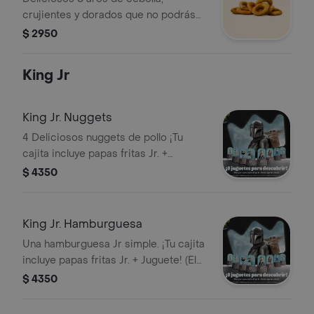
crujientes y dorados que no podrás
parar de comerlos.
$ 2950
King Jr
King Jr. Nuggets
4 Deliciosos nuggets de pollo ¡Tu
cajita incluye papas fritas Jr. +
Juguete! (El juguete puede variar
$ 4350
según la campaña vigente).
King Jr. Hamburguesa
Una hamburguesa Jr simple. ¡Tu cajita
incluye papas fritas Jr. + Juguete! (El
juguete puede variar según la
$ 4350
campaña vigente).