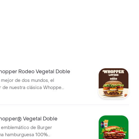
bo no incluye salsas.
opper Rodeo Vegetal Doble
 mejor de dos mundos, el
r de nuestra clásica Whopper
siempre, pero ahora con
aros de cebolla, queso
lsa BBQ. ¡Una combinación
 sabores y texturas en cada
opper® Vegetal Doble
 combo incluye pa
h emblemático de Burger
una hamburguesa 100%