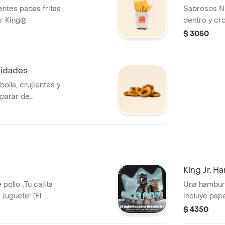
entes papas fritas
Sabrosos Nu
er King®
dentro y cr
salsas**
$ 3050
nidades
olla, crujientes y
parar de
King Jr. 
pollo ¡Tu cajita
Una hamburg
 Juguete! (El
incluye papas
egún la campaña
juguete pue
$ 4350
vigente).