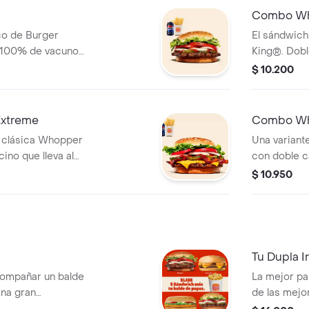
Combo Wh
co de Burger
El sándwic
 100% de vacuno
King®. Dob
chugas, jugosos
vacuno a la 
$ 10.200
nillos, cebolla,
jugosos toma
u combo incluye
cebolla, ma
 aros de cebolla y
incluye pap
xtreme
Combo Wh
cebolla y un
a clásica Whopper
Una variant
ino que lleva al
con doble c
e papas fritas
que lleva al
$ 10.950
lla y una lata de
papas frita
una lata de 
Tu Dupla I
compañar un balde
La mejor pa
Una gran
de las mejo
e llevar 2
promoción q