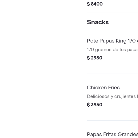
hecha completamente d
$ 8400
vegetales. . ¡Tu combo 
fritas medianas o aros 
Snacks
lata de bebida!
Pote Papas King 170 
170 gramos de tus papas 
$ 2950
Chicken Fries
Deliciosos y crujientes 
$ 3950
Papas Fritas Grande