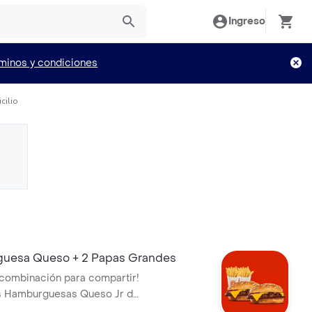
Ingreso
minos y condiciones
cilio
uesa Queso + 2 Papas Grandes
e combinación para compartir!
as Hamburguesas Queso Jr de
 2 Papas Fritas Grandes