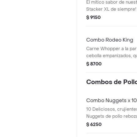
El mítico sabor de nuest
Stacker XL de siempre! 
parrilla, sabroso tocino
$ 9150
su mítica salsa Stacker.
papas fritas medianas o
una lata de bebida!
Combo Rodeo King
Carne Whopper a la parri
cebolla empanizados, q
¡Tu combo incluye papas
$ 8700
o aros de cebolla y una 
Combos de Poll
Combo Nuggets x 10
10 Deliciosos, crujient
Nuggets de pollo reboz
rallado.¡Tu combo incluy
$ 6250
medianas y una lata de 