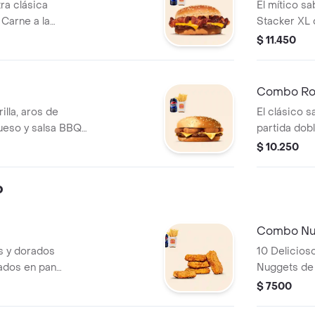
ra clásica
El mítico sa
Carne a la
Stacker XL 
, queso cheddar y
carne a la p
$ 11.450
 ¡Tu combo incluye
cheddar y su
 aros de cebolla y
combo inclu
aros de cebo
Combo Ro
lla, aros de
El clásico s
ueso y salsa BBQ
partida dob
 fritas medianas
parrilla, ar
$ 10.250
lata de bebida!
queso y sal
papas frita
o
una lata de 
Combo Nu
es y dorados
10 Delicios
ados en pan
Nuggets de 
e papas fritas
rallado. ¡Tu
$ 7500
bebida 350 CC.!
medianas o 