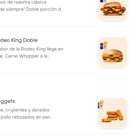
bor de nuestra clásica
de siempre! Doble porción de
arrilla, sabroso tocino, queso
 mítica salsa Stacker. ¡Tu
ye papas fritas medianas o
lla y una lata de bebida!
deo King Doble
abor de la Rodeo King llega en
le. Carne Whopper a la
os de cebolla empanizados,
sa BBQ. ¡Tu combo incluye
s medianas o aros de cebolla y
bebida!
ggets
os, crujientes y dorados
pollo rebozados en pan
 combo incluye papas fritas
aros de cebolla y una lata de