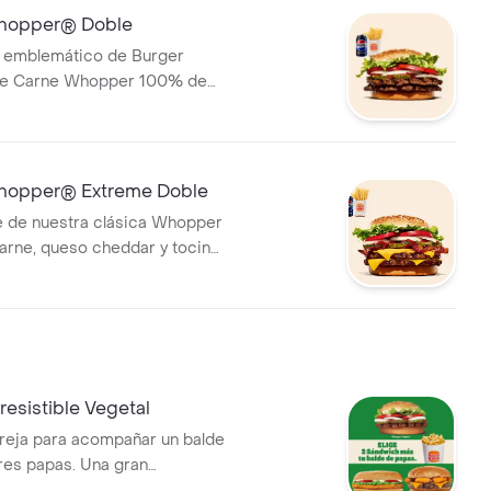
opper® Doble
h emblemático de Burger
le Carne Whopper 100% de
parrilla, frescas lechugas,
tes, deliciosos pepinillos,
yonesa y kétchup. ¡Tu combo
as fritas medianas o aros de
opper® Extreme Doble
a lata d
e de nuestra clásica Whopper
arne, queso cheddar y tocino
 placer. ¡Tu combo incluye
s medianas o aros de cebolla y
bebida!
rresistible Vegetal
reja para acompañar un balde
res papas. Una gran
ue te permite llevar 2