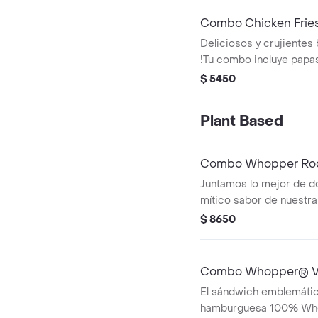
Combo Chicken Frie
Deliciosos y crujientes 
!Tu combo incluye papas
cebolla y una lata de be
$ 5450
Plant Based
Combo Whopper Rod
Juntamos lo mejor de d
mítico sabor de nuestr
Vegetal de siempre, pe
$ 8650
crujientes aros de cebo
cheddar, salsa BBQ. ¡U
perfecta de sabores y t
Combo Whopper® V
bocado! ¡Tu combo incl
El sándwich emblemátic
hamburguesa 100% Who