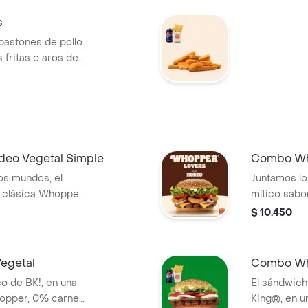
bebida! Com
s
bastones de pollo.
 fritas o aros de
bida!
eo Vegetal Simple
Combo Wh
os mundos, el
Juntamos lo
a clásica Whopper
mítico sabo
ro ahora con
Vegetal de 
$ 10.450
lla, queso
crujientes 
na combinación
cheddar, sa
exturas en cada
perfecta de
egetal
Combo Wh
uye pa
bocado! ¡Tu
o de BK!, en una
El sándwic
pper, 0% carne,
King®, en 