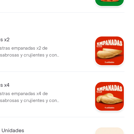
ble, 0% carne, hecha
te de fuentes vegetales. .
ncluye papas fritas medianas
bolla y una lata de bebida!
s x2
estras empanadas x2 de
sabrosas y crujientes y con
 más queso.
s x4
estras empanadas x4 de
sabrosas y crujientes y con
 más queso.
 Unidades