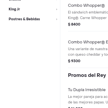
Combo Whopper®
King Jr
El sándwich emblemáti
King®. Carne Whopper
Postres & Bebidas
a la parrilla, frescas le
$ 8400
tomates, deliciosos pepi
mayonesa y kétchup. ¡T
papas fritas medianas o
Combo Whopper® E
una lata de bebi
Una variante de nuestr
con queso cheddar y toc
placer. ¡Tu combo incluy
$ 9300
medianas o aros de cebo
bebida!
Promos del Rey
Tu Dupla Irresistible
La mejor pareja para a
de las mejores papas. 
promoción que te permit