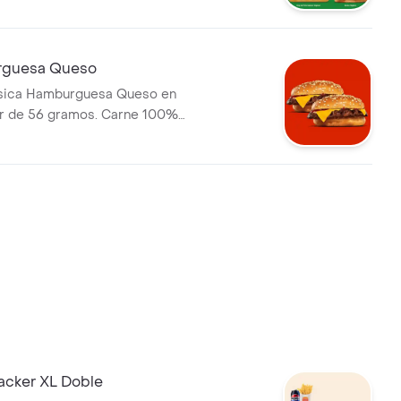
getal a elección más un
alde de papas
rguesa Queso
ásica Hamburguesa Queso en
Jr de 56 gramos. Carne 100%
 parrilla acompañada de queso.
an con semillas de sésamo.
!
cker XL Doble