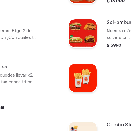
$ 16.000
s un delicioso
Sándwich ve
delicioso b
2x Hambu
ras! Elige 2 de
Nuestra cl
ich ¿Con cuáles te
su versión 
de res a la
$ 5990
Ketchup y p
Disfrútala x2
ndes
 puedes llevar x2,
 tus papas fritas
ne
Combo Sta