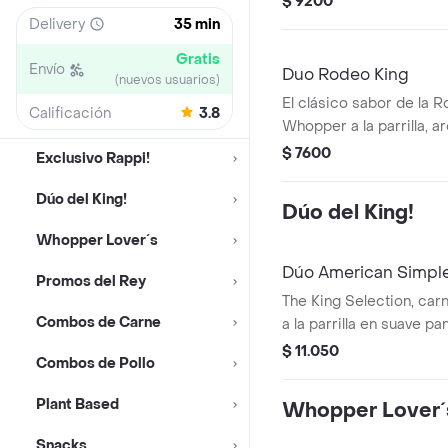
$ 9200
medianas o aros de cebo
Delivery
35 min
bebida!
Gratis
Envío
Duo Rodeo King
(nuevos usuarios)
El clásico sabor de la 
Calificación
3.8
Whopper a la parrilla, a
empanizados, queso y s
$ 7600
Exclusivo Rappi!
incluye Papas Fritas Gr
Dúo del King!
Dúo del King!
Whopper Lover´s
Dúo American Simpl
Promos del Rey
The King Selection, ca
Combos de Carne
a la parrilla en suave p
lechuga Lollo, tomate, c
$ 11.050
Combos de Pollo
queso cheddar, cebolla 
toque de mayonesa ahu
Plant Based
Whopper Lover´
incluye papas fritas gra
Snacks