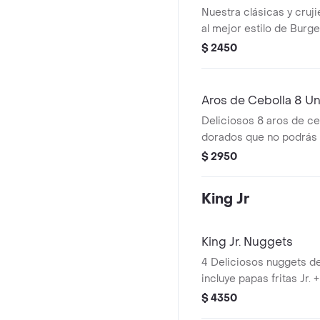
Nuestra clásicas y cruji
al mejor estilo de Burg
$ 2450
Aros de Cebolla 8 U
Deliciosos 8 aros de ceb
dorados que no podrás 
comerlos.
$ 2950
King Jr
King Jr. Nuggets
4 Deliciosos nuggets de 
incluye papas fritas Jr. +
juguete puede variar s
$ 4350
vigente).