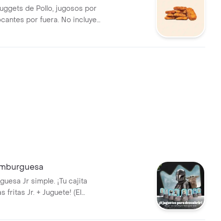
ggets de Pollo, jugosos por
ocantes por fuera. No incluye
Hamburguesa
uesa Jr simple. ¡Tu cajita
 fritas Jr. + Juguete! (El
de variar según la campaña