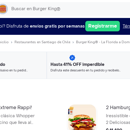
Registrarme
pi?
Disfruta de
envíos gratis por semanas
Tér
icilio
Restaurantes en Santiago de Chile
Burger King® - La Florida a Domi
ido
Hasta 41% OFF imperdible
lusivo en tu pedido
Disfruta este descuento en tu pedido y recíbelo
 seleccionados.
en minutos.
treme Rappi!
2 Hamburg
a clásica Whopper
Iressistibl
ino que lleva al
2 Delicios
e papas fritas
56 gramos +