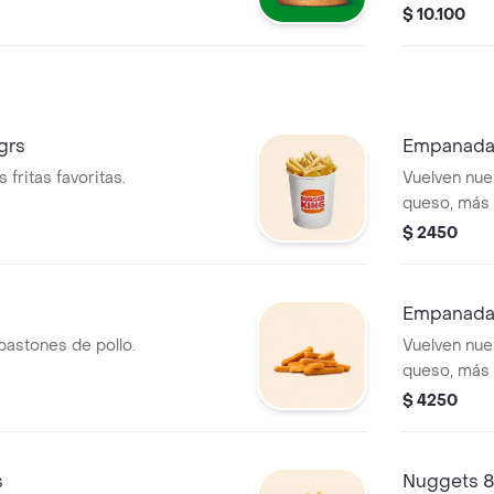
e fuentes
Whopper Do
$ 10.100
incluye papas
completamen
de cebolla y una
¡Tu combo i
o aros de ce
grs
Empanada
fritas favoritas.
Vuelven nu
queso, más 
muuuuuucho
$ 2450
Empanada
bastones de pollo.
Vuelven nu
queso, más 
muuuuuucho
$ 4250
s
Nuggets 8