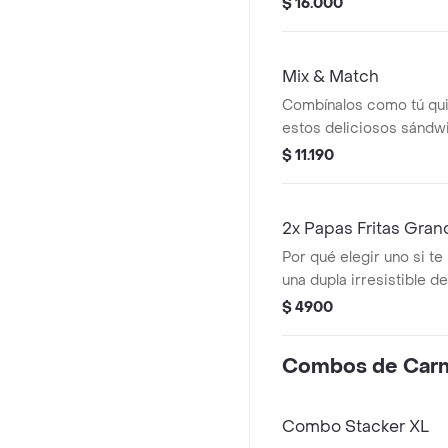
$ 16.000
Sándwich a elección má
balde de papas
Mix & Match
Combínalos como tú quie
estos deliciosos sándw
quedas?
$ 11.190
2x Papas Fritas Gra
Por qué elegir uno si te
una dupla irresistible de
favoritas!
$ 4900
Combos de Car
Combo Stacker XL