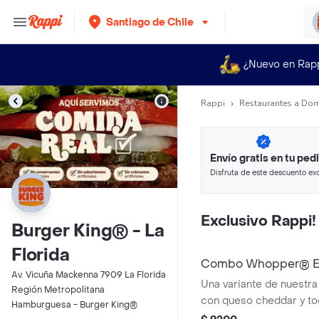
Santiago de Chile
¿Nuevo en Rap
Rappi
Restaurantes a Dom
Envío gratis en tu ped
Disfruta de este descuento exc
pagando con métodos de pago
Exclusivo Rappi!
Burger King® - La
Florida
Combo Whopper® Ex
Av. Vicuña Mackenna 7909 La Florida
Una variante de nuestr
Región Metropolitana
con queso cheddar y toc
Hamburguesa - Burger King®
placer. ¡Tu combo incluy