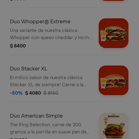
frescas lechugas, deliciosa
mayonesa, kétchup, pepinillos y
cebolla. ¡Tu Sándwich incluye papas
Duo Whopper® Extreme
fritas grande!
Una variante de nuestra clásica
Whopper con queso cheddar y tocino
que lleva al placer. ¡Tu Duo incluye
$ 8400
Papas Fritas Grandes!
Duo Stacker XL
El mítico sabor de nuestra clásica
Stacker XL de siempre! Carne a la
parrilla, sabroso tocino, queso
-50%
$ 4080
$ 8150
cheddar y su mítica salsa Stacker. ¡Tu
Duo incluye Papas Fritas Grandes!
Dúo American Simple
The King Selection, carne de 200
gramos a la parrilla en suave pan de