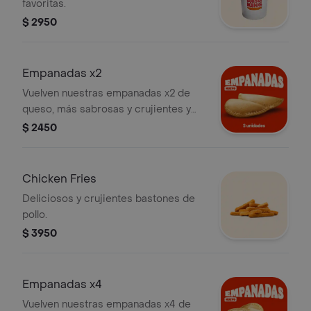
favoritas.
$ 2950
Empanadas x2
Vuelven nuestras empanadas x2 de
queso, más sabrosas y crujientes y
con muuuuuucho más queso.
$ 2450
Chicken Fries
Deliciosos y crujientes bastones de
pollo.
$ 3950
Empanadas x4
Vuelven nuestras empanadas x4 de