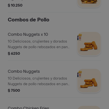
Whopper a la parrilla, aros de cebolla
$ 10.250
empanizados, queso y salsa BBQ. ¡Tu
combo incluye papas fritas medianas
Combos de Pollo
o aros de cebolla y una lata de
bebida!
Combo Nuggets x 10
10 Deliciosos, crujientes y dorados
Nuggets de pollo rebozados en pan
rallado.¡Tu combo incluye papas fritas
$ 6250
medianas y una lata de bebida 350
CC.!
Combo Nuggets
10 Deliciosos, crujientes y dorados
Nuggets de pollo rebozados en pan
rallado. ¡Tu combo incluye papas fritas
$ 7500
medianas o aros de cebolla y una lata
de bebida! Combo no incluye salsas.
Combo Chicken Fries