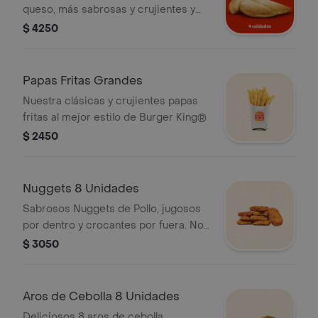
queso, más sabrosas y crujientes y
con muuuuuucho más queso.
$ 4250
Papas Fritas Grandes
Nuestra clásicas y crujientes papas
fritas al mejor estilo de Burger King®
$ 2450
Nuggets 8 Unidades
Sabrosos Nuggets de Pollo, jugosos
por dentro y crocantes por fuera. No
incluye salsas**
$ 3050
Aros de Cebolla 8 Unidades
Deliciosos 8 aros de cebolla,