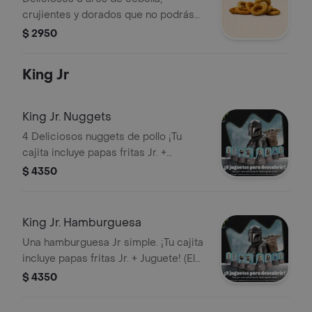
crujientes y dorados que no podrás
parar de comerlos.
$ 2950
King Jr
King Jr. Nuggets
4 Deliciosos nuggets de pollo ¡Tu
cajita incluye papas fritas Jr. +
Juguete! (El juguete puede variar
$ 4350
según la campaña vigente).
King Jr. Hamburguesa
Una hamburguesa Jr simple. ¡Tu cajita
incluye papas fritas Jr. + Juguete! (El
juguete puede variar según la
$ 4350
campaña vigente).