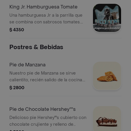
King Jr. Hamburguesa Tomate
Una hamburguesa Jr a la parrilla que
se combina con sabrosos tomates.
¡Tu cajita incluye papas fritas Jr. +
$ 4350
Juguete! (El juguete puede variar
según la campaña vigente).
Postres & Bebidas
Pie de Manzana
Nuestro pie de Manzana se sirve
calientito, recién salido de la cocina.
Crujiente hojaldre frito relleno de
$ 2800
manzana y canela.
Pie de Chocolate Hershey''''s
Delicioso pie Hershey''''s cubierto con
chocolate crujiente y relleno de