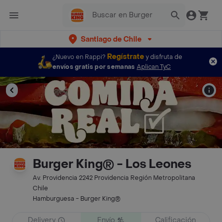
Santiago de Chile
Regístrate
¿Nuevo en Rappi?
y disfruta de
envíos gratis por semanas
Aplican TyC
Burger King® - Los Leones
Av. Providencia 2242 Providencia Región Metropolitana
Chile
Hamburguesa - Burger King®
Delivery
Envío
Calificación