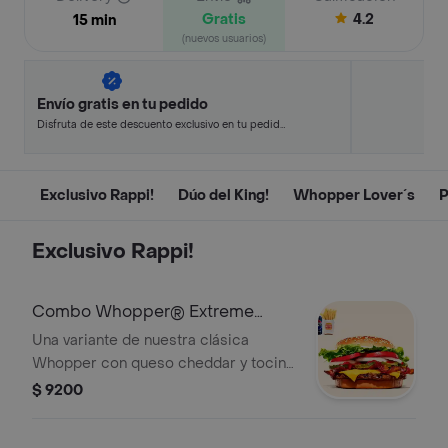
Gratis
4.2
15 min
(nuevos usuarios)
Envío gratis en tu pedido
Disfruta de este descuento exclusivo en tu pedido
pagando con métodos de pago seleccionados.
Exclusivo Rappi!
Dúo del King!
Whopper Lover´s
P
Exclusivo Rappi!
Combo Whopper® Extreme
Rappi!
Una variante de nuestra clásica
Whopper con queso cheddar y tocino
que lleva al placer. ¡Tu combo incluye
$ 9200
papas fritas medianas o aros de
cebolla y una lata de bebida!