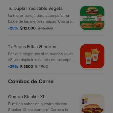
delicioso balde de papas
Tu Dupla Irresistible Vegetal
La mejor pareja para acompañar un
balde de las mejores papas. Una gran
promoción que te permite llevar 2
-25%
$ 12.000
$ 16.000
Sándwich vegetal a elección más un
delicioso balde de papas
2x Papas Fritas Grandes
Por qué elegir uno si te puedes llevar
x2, una dupla irresistible de tus papas
fritas favoritas!
-29%
$ 3500
$ 4900
Combos de Carne
Combo Stacker XL
El mítico sabor de nuestra clásica
Stacker XL de siempre! Carne a la