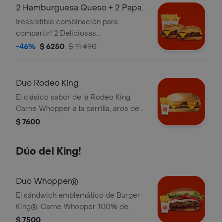
2 Hamburguesa Queso + 2 Papas
Grandes
Iressistible combinación para
compartir! 2 Deliciosas
Hamburguesas Queso Jr de 56
-46%
$ 6250
$ 11.490
gramos + 2 Papas Fritas Grandes
Duo Rodeo King
El clásico sabor de la Rodeo King.
Carne Whopper a la parrilla, aros de
cebolla empanizados, queso y salsa
$ 7600
BBQ. ¡Tu Duo incluye Papas Fritas
Grandes!
Dúo del King!
Duo Whopper®
El sándwich emblemático de Burger
King®. Carne Whopper 100% de
vacuno a la parrilla, jugosos tomates,
$ 7500