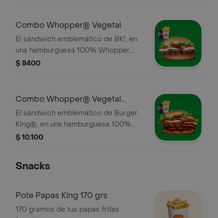
queso cheddar, salsa BBQ. ¡Una
combinación perfecta de sabores y
Combo Whopper® Vegetal
texturas en cada bocado! ¡Tu combo
El sándwich emblemático de BK!, en
incluye pa
una hamburguesa 100% Whopper,
0% carne, hecha completamente de
$ 8400
fuentes vegetales. . ¡Tu combo incluye
papas fritas medianas o aros de
cebolla y una lata de bebida!
Combo Whopper® Vegetal
Doble
El sándwich emblemático de Burger
King®, en una hamburguesa 100%
Whopper Doble, 0% carne, hecha
$ 10.100
completamente de fuentes vegetales.
. ¡Tu combo incluye papas fritas
Snacks
medianas o aros de cebolla y una lata
de bebida!
Pote Papas King 170 grs
170 gramos de tus papas fritas