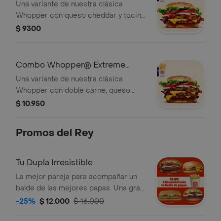
Una variante de nuestra clásica
una lata d
Whopper con queso cheddar y tocino
que lleva al placer. ¡Tu combo incluye
$ 9300
papas fritas medianas o aros de
cebolla y una lata de bebida!
Combo Whopper® Extreme
Doble
Una variante de nuestra clásica
Whopper con doble carne, queso
cheddar y tocino que lleva al placer.
$ 10.950
¡Tu combo incluye papas fritas
medianas o aros de cebolla y una lata
Promos del Rey
de bebida!
Tu Dupla Irresistible
La mejor pareja para acompañar un
balde de las mejores papas. Una gran
promoción que te permite llevar 2
-25%
$ 12.000
$ 16.000
Sándwich a elección más un