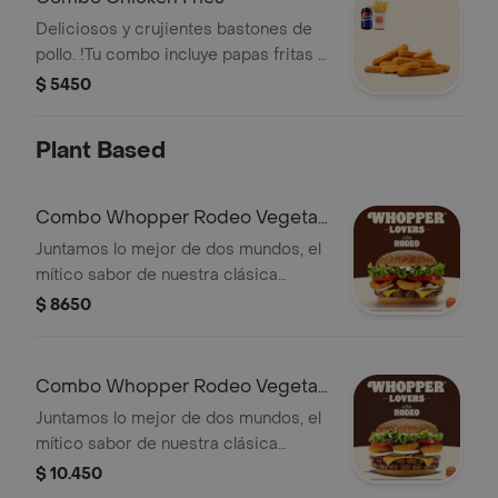
Deliciosos y crujientes bastones de
pollo. !Tu combo incluye papas fritas o
aros de cebolla y una lata de bebida!
$ 5450
Plant Based
Combo Whopper Rodeo Vegetal
Simple
Juntamos lo mejor de dos mundos, el
mítico sabor de nuestra clásica
Whopper Vegetal de siempre, pero
$ 8650
ahora con crujientes aros de cebolla,
queso cheddar, salsa BBQ. ¡Una
combinación perfecta de sabores y
Combo Whopper Rodeo Vegetal
texturas en cada bocado! ¡Tu combo
Doble
Juntamos lo mejor de dos mundos, el
incluye pa
mítico sabor de nuestra clásica
Whopper Vegetal de siempre, pero
$ 10.450
ahora con crujientes aros de cebolla,