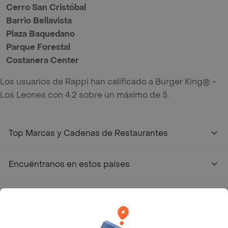
Cerro San Cristóbal
Barrio Bellavista
Plaza Baquedano
Parque Forestal
Costanera Center
Los usuarios de Rappi han calificado a Burger King® -
Los Leones con 4.2 sobre un máximo de 5.
Top Marcas y Cadenas de Restaurantes
Encuéntranos en estos países
App Store
Google play
AppGallery