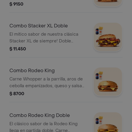
parrilla, sabroso tocino, queso
$ 9150
cheddar y su mítica salsa Stacker. ¡Tu
combo incluye papas fritas medianas
o aros de cebolla y una lata de
Combo Stacker XL Doble
bebida!
El mítico sabor de nuestra clásica
Stacker XL de siempre! Doble
porción de carne a la parrilla, sabroso
$ 11.450
tocino, queso cheddar y su mítica
salsa Stacker. ¡Tu combo incluye
papas fritas medianas o aros de
Combo Rodeo King
cebolla y una lata de bebida!
Carne Whopper a la parrilla, aros de
cebolla empanizados, queso y salsa
BBQ ¡Tu combo incluye papas fritas
$ 8700
medianas o aros de cebolla y una lata
de bebida!
Combo Rodeo King Doble
El clásico sabor de la Rodeo King
llega en partida doble. Carne