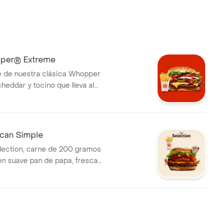
per® Extreme
e de nuestra clásica Whopper
heddar y tocino que lleva al
Duo incluye Papas Fritas
can Simple
lection, carne de 200 gramos
a en suave pan de papa, fresca
o, tomate, crujiente Tocino,
ar, cebolla caramelizada y un
ayonesa ahumada. ¡Tu dúo
s fritas grandes!