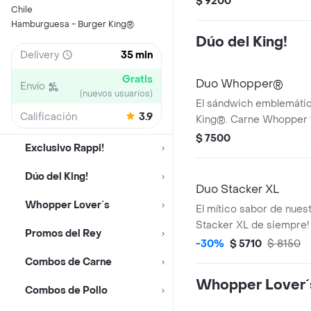
$ 9200
Chile
medianas o aros de cebo
Hamburguesa - Burger King®
bebida!
Dúo del King!
Delivery
35 min
Gratis
Duo Whopper®
Envío
(nuevos usuarios)
El sándwich emblemáti
Calificación
3.9
King®. Carne Whopper
a la parrilla, jugosos to
$ 7500
Exclusivo Rappi!
lechugas, deliciosa may
pepinillos y cebolla. ¡T
Dúo del King!
papas fritas grande!
Duo Stacker XL
Whopper Lover´s
El mítico sabor de nuest
Stacker XL de siempre! 
Promos del Rey
parrilla, sabroso tocino
-30%
$ 5710
$ 8150
su mítica salsa Stacker.
Combos de Carne
Papas Fritas Grandes!
Whopper Lover´
Combos de Pollo