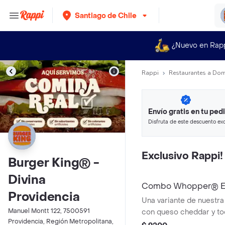
Santiago de Chile
¿Nuevo en Rap
Rappi
Restaurantes a Dom
Envío gratis en tu ped
Disfruta de este descuento exc
pagando con métodos de pago
Exclusivo Rappi!
Burger King® -
Divina
Combo Whopper® Ex
Providencia
Una variante de nuestr
Manuel Montt 122, 7500591
con queso cheddar y toc
Providencia, Región Metropolitana,
placer. ¡Tu combo incluy