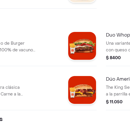
lla y una lata de
Duo Whop
co de Burger
Una variant
 100% de vacuno
con queso c
mates, frescas
placer. ¡Tu 
$ 8400
onesa, kétchup,
Grandes!
u Sándwich incluye
Dúo Ameri
ra clásica
The King Se
Carne a la
a la parrill
, queso cheddar y
lechuga Loll
$ 11.050
 ¡Tu Duo incluye
queso chedd
toque de m
s
incluye papa