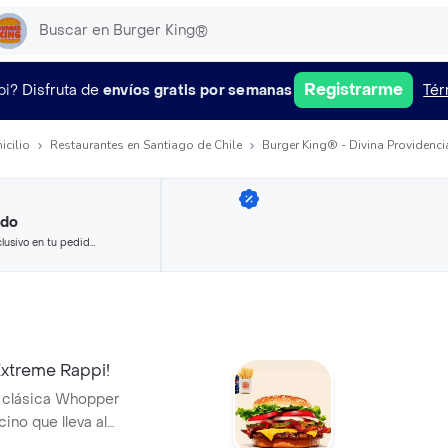
Registrarme
pi?
Disfruta de
envíos gratis por semanas
Tér
icilio
Restaurantes en Santiago de Chile
Burger King® - Divina Providenci
ido
lusivo en tu pedido
 seleccionados.
treme Rappi!
a clásica Whopper
ino que lleva al
e papas fritas