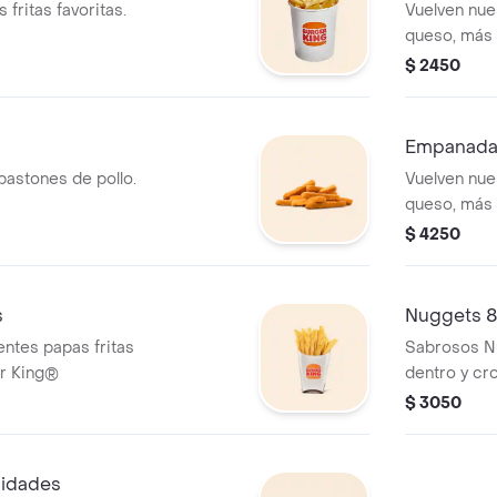
fritas favoritas.
Vuelven nu
queso, más 
muuuuuucho
$ 2450
Empanada
bastones de pollo.
Vuelven nu
queso, más 
muuuuuucho
$ 4250
s
Nuggets 8
entes papas fritas
Sabrosos Nu
er King®
dentro y cr
salsas**
$ 3050
nidades