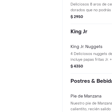
Deliciosos 8 aros de ceb
dorados que no podrás 
comerlos.
$ 2950
King Jr
King Jr. Nuggets
4 Deliciosos nuggets de 
incluye papas fritas Jr. +
juguete puede variar s
$ 4350
vigente).
Postres & Bebid
Pie de Manzana
Nuestro pie de Manzana
calientito, recién salido