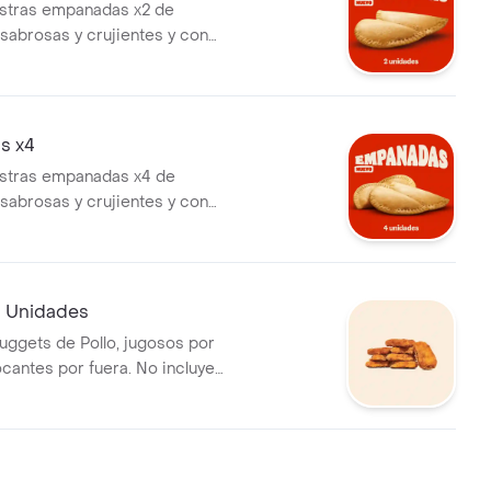
estras empanadas x2 de
sabrosas y crujientes y con
 más queso.
s x4
estras empanadas x4 de
sabrosas y crujientes y con
 más queso.
 Unidades
ggets de Pollo, jugosos por
ocantes por fuera. No incluye