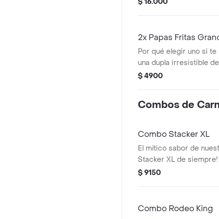
$ 16.000
Sándwich a elección má
balde de papas
2x Papas Fritas Gra
Por qué elegir uno si te
una dupla irresistible de
favoritas!
$ 4900
Combos de Car
Combo Stacker XL
El mítico sabor de nuest
Stacker XL de siempre! 
parrilla, sabroso tocino
$ 9150
su mítica salsa Stacker.
papas fritas medianas o
una lata de bebida!
Combo Rodeo King