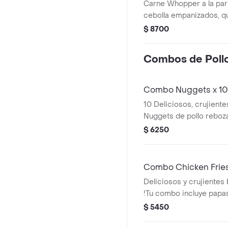
Carne Whopper a la parri
cebolla empanizados, q
¡Tu combo incluye papas
$ 8700
o aros de cebolla y una 
Combos de Poll
Combo Nuggets x 10
10 Deliciosos, crujient
Nuggets de pollo reboz
rallado.¡Tu combo incluy
$ 6250
medianas y una lata de 
Combo Chicken Frie
Deliciosos y crujientes 
!Tu combo incluye papas
cebolla y una lata de be
$ 5450