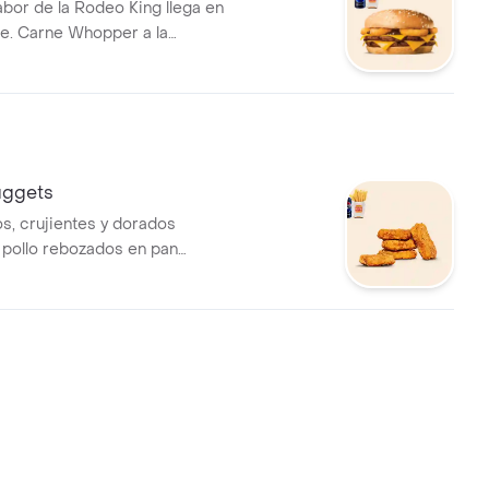
abor de la Rodeo King llega en
le. Carne Whopper a la
os de cebolla empanizados,
sa BBQ. ¡Tu combo incluye
s medianas o aros de cebolla y
bebida!
ggets
os, crujientes y dorados
pollo rebozados en pan
 combo incluye papas fritas
aros de cebolla y una lata de
bo no incluye salsas.