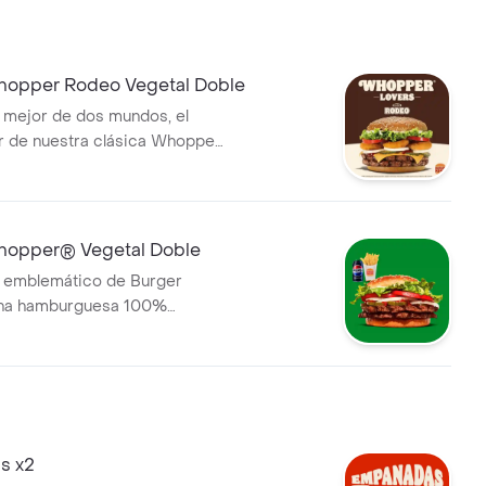
opper Rodeo Vegetal Doble
 mejor de dos mundos, el
r de nuestra clásica Whopper
siempre, pero ahora con
aros de cebolla, queso
lsa BBQ. ¡Una combinación
 sabores y texturas en cada
opper® Vegetal Doble
 combo incluye pa
h emblemático de Burger
una hamburguesa 100%
ble, 0% carne, hecha
te de fuentes vegetales. .
ncluye papas fritas medianas
bolla y una lata de bebida!
s x2