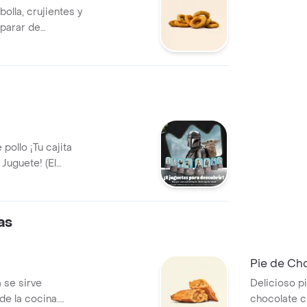
olla, crujientes y
parar de
pollo ¡Tu cajita
 Juguete! (El
egún la campaña
as
Pie de Cho
 se sirve
Delicioso pi
 de la cocina.
chocolate c