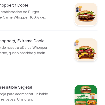
opper® Doble
h emblemático de Burger
le Carne Whopper 100% de
parrilla, frescas lechugas,
tes, deliciosos pepinillos,
yonesa y kétchup. ¡Tu combo
as fritas medianas o aros de
opper® Extreme Doble
a lata d
e de nuestra clásica Whopper
arne, queso cheddar y tocino
 placer. ¡Tu combo incluye
s medianas o aros de cebolla y
bebida!
rresistible Vegetal
reja para acompañar un balde
res papas. Una gran
ue te permite llevar 2