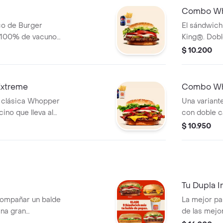
Combo Wh
co de Burger
El sándwic
 100% de vacuno
King®. Dob
chugas, jugosos
vacuno a la 
$ 10.200
nillos, cebolla,
jugosos toma
u combo incluye
cebolla, ma
 aros de cebolla y
incluye pap
xtreme
Combo Wh
cebolla y un
a clásica Whopper
Una variant
ino que lleva al
con doble c
e papas fritas
que lleva al
$ 10.950
lla y una lata de
papas frita
una lata de 
Tu Dupla I
compañar un balde
La mejor pa
Una gran
de las mejo
e llevar 2
promoción q