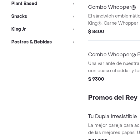
Plant Based
Combo Whopper®
El sándwich emblemáti
Snacks
King®. Carne Whopper
King Jr
a la parrilla, frescas le
$ 8400
tomates, deliciosos pepi
Postres & Bebidas
mayonesa y kétchup. ¡T
papas fritas medianas o
Combo Whopper® E
una lata de bebi
Una variante de nuestr
con queso cheddar y toc
placer. ¡Tu combo incluy
$ 9300
medianas o aros de cebo
bebida!
Promos del Rey
Tu Dupla Irresistible
La mejor pareja para a
de las mejores papas. 
promoción que te permit