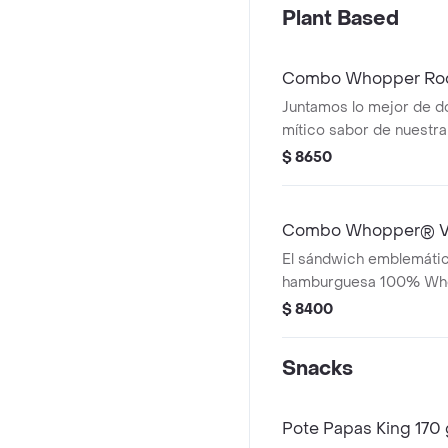
Plant Based
Combo Whopper Rod
Juntamos lo mejor de d
mítico sabor de nuestr
Vegetal de siempre, pe
$ 8650
crujientes aros de cebo
cheddar, salsa BBQ. ¡U
perfecta de sabores y t
Combo Whopper® V
bocado! ¡Tu combo incl
El sándwich emblemátic
hamburguesa 100% Who
hecha completamente d
$ 8400
vegetales. . ¡Tu combo 
fritas medianas o aros 
Snacks
lata de bebida!
Pote Papas King 170 