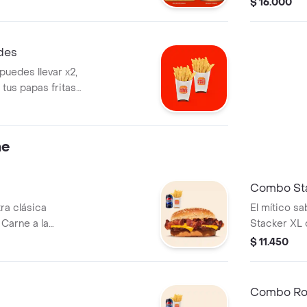
$ 16.000
s un delicioso
Sándwich ve
delicioso b
ndes
 puedes llevar x2,
 tus papas fritas
ne
Combo Sta
ra clásica
El mítico sa
Carne a la
Stacker XL 
, queso cheddar y
carne a la p
$ 11.450
 ¡Tu combo incluye
cheddar y su
 aros de cebolla y
combo inclu
aros de cebo
Combo Ro