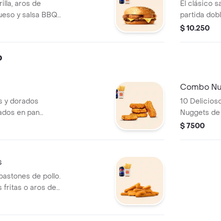
lla, aros de
El clásico s
ueso y salsa BBQ
partida dob
 fritas medianas
parrilla, ar
$ 10.250
lata de bebida!
queso y sal
papas frita
o
una lata de 
Combo Nu
es y dorados
10 Delicios
ados en pan
Nuggets de 
e papas fritas
rallado. ¡Tu
$ 7500
bebida 350 CC.!
medianas o 
bebida! Com
s
bastones de pollo.
 fritas o aros de
bida!