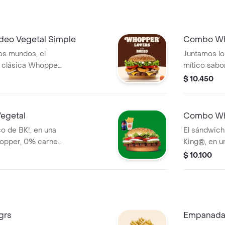
eo Vegetal Simple
Combo Wh
os mundos, el
Juntamos lo
a clásica Whopper
mítico sabo
ro ahora con
Vegetal de 
$ 10.450
lla, queso
crujientes 
na combinación
cheddar, sa
exturas en cada
perfecta de
egetal
Combo Wh
uye pa
bocado! ¡Tu
o de BK!, en una
El sándwic
pper, 0% carne,
King®, en 
e fuentes
Whopper Do
$ 10.100
incluye papas
completamen
de cebolla y una
¡Tu combo i
o aros de ce
grs
Empanada