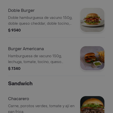
Doble Burger
Doble hamburguesa de vacuno 150g,
doble queso cheddar, doble tocino,
doble cebolla caramelizada, lechuga y
$ 9340
tomate
Burger Americana
Hamburguesa de vacuno 150g,
lechuga, tomate, tocino, queso
cheddar, pepinillos drill y aros de
$ 7340
cebolla
Sandwich
Chacarero
Carne, porotos verdes, tomate y ají en
pan frica.