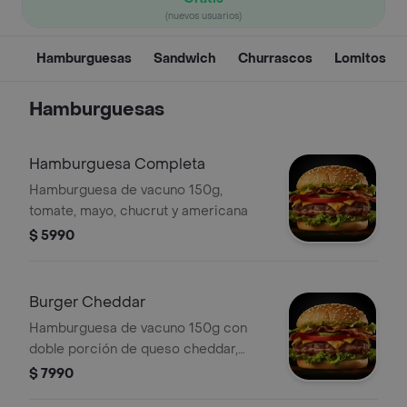
(nuevos usuarios)
Hamburguesas
Sandwich
Churrascos
Lomitos
Hamburguesas
Hamburguesa Completa
Hamburguesa de vacuno 150g,
tomate, mayo, chucrut y americana
$ 5990
Burger Cheddar
Hamburguesa de vacuno 150g con
doble porción de queso cheddar,
lechuga, tomate, cebolla morada,
$ 7990
tocino & bbq