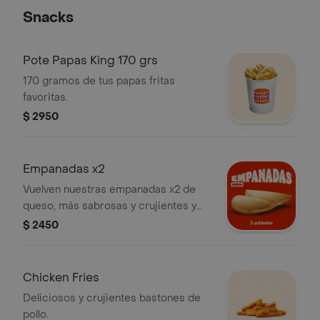
. ¡Tu combo incluye papas fritas
Snacks
medianas o aros de cebolla y una lata
de bebida!
Pote Papas King 170 grs
170 gramos de tus papas fritas
favoritas.
$ 2950
Empanadas x2
Vuelven nuestras empanadas x2 de
queso, más sabrosas y crujientes y
con muuuuuucho más queso.
$ 2450
Chicken Fries
Deliciosos y crujientes bastones de
pollo.