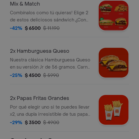
Mix & Match
Combínalos como tú quieras! Elige 2
de estos deliciosos sándwich ¿Con
cuáles te quedas?
-42%
$ 6500
$ 11.190
2x Hamburguesa Queso
Nuestra clásica Hamburguesa Queso
en su versión Jr de 56 gramos. Carne
100% de res a la parrilla acompañada
-25%
$ 4500
$ 5990
de queso. Ketchup y pan con semillas
de sésamo. Disfrútala x2!
2x Papas Fritas Grandes
Por qué elegir uno si te puedes llevar
x2, una dupla irresistible de tus papas
fritas favoritas!
-29%
$ 3500
$ 4900