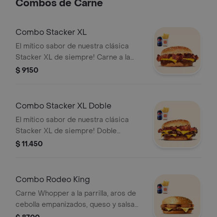
Combos de Carne
Combo Stacker XL
El mítico sabor de nuestra clásica
Stacker XL de siempre! Carne a la
parrilla, sabroso tocino, queso
$ 9150
cheddar y su mítica salsa Stacker. ¡Tu
combo incluye papas fritas medianas
o aros de cebolla y una lata de
Combo Stacker XL Doble
bebida!
El mítico sabor de nuestra clásica
Stacker XL de siempre! Doble
porción de carne a la parrilla, sabroso
$ 11.450
tocino, queso cheddar y su mítica
salsa Stacker. ¡Tu combo incluye
papas fritas medianas o aros de
Combo Rodeo King
cebolla y una lata de bebida!
Carne Whopper a la parrilla, aros de
cebolla empanizados, queso y salsa
BBQ ¡Tu combo incluye papas fritas