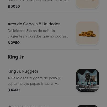
por dentro y crocantes por fuera. No
incluye salsas**
$ 3050
Aros de Cebolla 8 Unidades
Deliciosos 8 aros de cebolla,
crujientes y dorados que no podrás
parar de comerlos.
$ 2950
King Jr
King Jr. Nuggets
4 Deliciosos nuggets de pollo ¡Tu
cajita incluye papas fritas Jr. +
Juguete! (El juguete puede variar
$ 4350
según la campaña vigente).