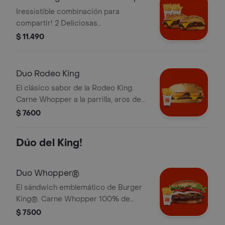
Grandes
Iressistible combinación para
compartir! 2 Deliciosas
Hamburguesas Queso Jr de 56
$ 11.490
gramos + 2 Papas Fritas Grandes
Duo Rodeo King
El clásico sabor de la Rodeo King.
Carne Whopper a la parrilla, aros de
cebolla empanizados, queso y salsa
$ 7600
BBQ. ¡Tu Duo incluye Papas Fritas
Grandes!
Dúo del King!
Duo Whopper®
El sándwich emblemático de Burger
King®. Carne Whopper 100% de
vacuno a la parrilla, jugosos tomates,
$ 7500
frescas lechugas, deliciosa