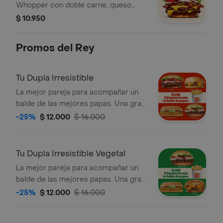
Whopper con doble carne, queso
cheddar y tocino que lleva al placer.
$ 10.950
¡Tu combo incluye papas fritas
medianas o aros de cebolla y una lata
Promos del Rey
de bebida!
Tu Dupla Irresistible
La mejor pareja para acompañar un
balde de las mejores papas. Una gran
promoción que te permite llevar 2
-25%
$ 12.000
$ 16.000
Sándwich a elección más un
delicioso balde de papas
Tu Dupla Irresistible Vegetal
La mejor pareja para acompañar un
balde de las mejores papas. Una gran
promoción que te permite llevar 2
-25%
$ 12.000
$ 16.000
Sándwich vegetal a elección más un
delicioso balde de papas