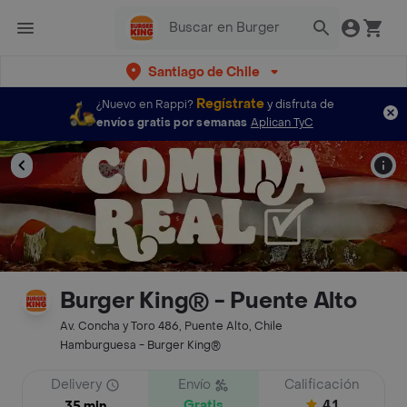
Santiago de Chile
Regístrate
¿Nuevo en Rappi?
y disfruta de
envíos gratis por semanas
Aplican TyC
Burger King® - Puente Alto
Av. Concha y Toro 486, Puente Alto, Chile
Hamburguesa - Burger King®
Delivery
Envío
Calificación
Gratis
4.1
35 min