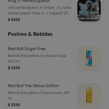
King Jr. Hamburguesa
Una hamburguesa Jr simple. ¡Tu cajita
incluye papas fritas Jr. + Juguete! (El
juguete puede variar según la
$ 4350
campaña vigente).
Postres & Bebidas
Red Bull Sugar Free
Bebida Energética sin Azúcar Lata,
250 ml
$ 2250
Red Bull The Yellow Edition
Bebida Energética Tropical Lata, 250
ml
$ 2250