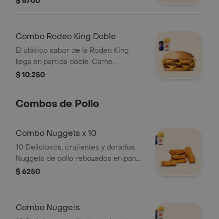
$ 8700
medianas o aros de cebolla y una lata
de bebida!
Combo Rodeo King Doble
El clásico sabor de la Rodeo King
llega en partida doble. Carne
Whopper a la parrilla, aros de cebolla
$ 10.250
empanizados, queso y salsa BBQ. ¡Tu
combo incluye papas fritas medianas
Combos de Pollo
o aros de cebolla y una lata de
bebida!
Combo Nuggets x 10
10 Deliciosos, crujientes y dorados
Nuggets de pollo rebozados en pan
rallado.¡Tu combo incluye papas fritas
$ 6250
medianas y una lata de bebida 350
CC.!
Combo Nuggets