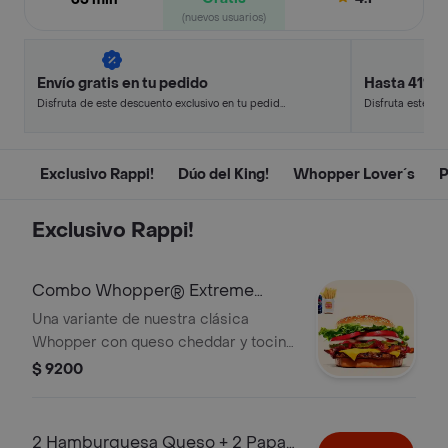
(nuevos usuarios)
Envío gratis en tu pedido
Hasta 41% 
Disfruta de este descuento exclusivo en tu pedido
Disfruta este de
pagando con métodos de pago seleccionados.
en minutos.
Exclusivo Rappi!
Dúo del King!
Whopper Lover´s
P
Exclusivo Rappi!
Combo Whopper® Extreme
Rappi!
Una variante de nuestra clásica
Whopper con queso cheddar y tocino
que lleva al placer. ¡Tu combo incluye
$ 9200
papas fritas medianas o aros de
cebolla y una lata de bebida!
2 Hamburguesa Queso + 2 Papas