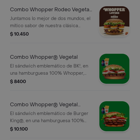
combinación perfecta de sabores y
Combo Whopper Rodeo Vegetal
texturas en cada bocado! ¡Tu combo
Doble
Juntamos lo mejor de dos mundos, el
incluye pa
mítico sabor de nuestra clásica
Whopper Vegetal de siempre, pero
$ 10.450
ahora con crujientes aros de cebolla,
queso cheddar, salsa BBQ. ¡Una
combinación perfecta de sabores y
Combo Whopper® Vegetal
texturas en cada bocado! ¡Tu combo
El sándwich emblemático de BK!, en
incluye pa
una hamburguesa 100% Whopper,
0% carne, hecha completamente de
$ 8400
fuentes vegetales. . ¡Tu combo incluye
papas fritas medianas o aros de
cebolla y una lata de bebida!
Combo Whopper® Vegetal
Doble
El sándwich emblemático de Burger
King®, en una hamburguesa 100%
Whopper Doble, 0% carne, hecha
$ 10.100
completamente de fuentes vegetales.