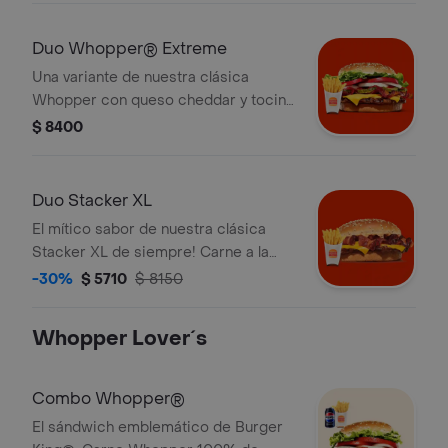
mayonesa, kétchup, pepinillos y
cebolla. ¡Tu Sándwich incluye papas
Duo Whopper® Extreme
fritas grande!
Una variante de nuestra clásica
Whopper con queso cheddar y tocino
que lleva al placer. ¡Tu Duo incluye
$ 8400
Papas Fritas Grandes!
Duo Stacker XL
El mítico sabor de nuestra clásica
Stacker XL de siempre! Carne a la
parrilla, sabroso tocino, queso
-30%
$ 5710
$ 8150
cheddar y su mítica salsa Stacker. ¡Tu
Duo incluye Papas Fritas Grandes!
Whopper Lover´s
Combo Whopper®
El sándwich emblemático de Burger