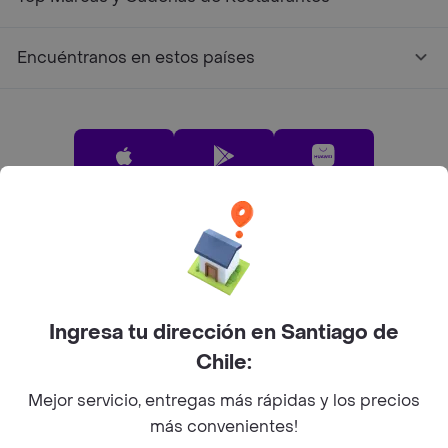
Encuéntranos en estos países
App Store
Google play
AppGallery
Pide tu comida favorita cerca de ti
Ingresa tu dirección en Santiago de
Categorías
Chile:
Únete a Rappi
Mejor servicio, entregas más rápidas y los precios
más convenientes!