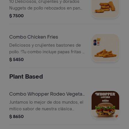
10 Deliciosos, crujientes y dorados
Nuggets de pollo rebozados en pan
rallado. ¡Tu combo incluye papas fritas
$ 7500
medianas o aros de cebolla y una lata
de bebida! Combo no incluye salsas.
Combo Chicken Fries
Deliciosos y crujientes bastones de
pollo. !Tu combo incluye papas fritas o
aros de cebolla y una lata de bebida!
$ 5450
Plant Based
Combo Whopper Rodeo Vegetal
Simple
Juntamos lo mejor de dos mundos, el
mítico sabor de nuestra clásica
Whopper Vegetal de siempre, pero
$ 8650
ahora con crujientes aros de cebolla,
queso cheddar, salsa BBQ. ¡Una