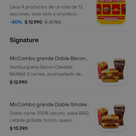
Lleva 4 productos de un total de 12
opciones, todo esto a un precio
increible
-40%
$ 12.990
$ 21.760
Signature
McCombo grande Doble Bacon
Cheddar McMelt
Hamburguesa Bacon Cheddar
McMelt 2 carnes, acompañado de
bebida y papas grandes
$ 12.990
McCombo grande Doble Smoke
House
Doble carne 100% vacuno, salsa BBQ,
cebolla grillada, tocino, queso
cheddar y salsa CBO en pan de papa.
$ 13.390
Acompañado con papas y bebida