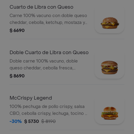
Cuarto de Libra con Queso
Carne 100% vacuno con doble queso
cheddar, cebolla, ketchup, mostaza y
pepinillos.
$ 6690
Doble Cuarto de Libra con Queso
Doble carne 100% vacuno, doble
queso cheddar, cebolla fresca,
ketchup, mostaza y pepinillo.
$ 8690
McCrispy Legend
100% pechuga de pollo crispy, salsa
CBO, cebolla crispy, lechuga, tocino y
queso cheddar en pan de papa.
-30%
$ 5730
$ 8190