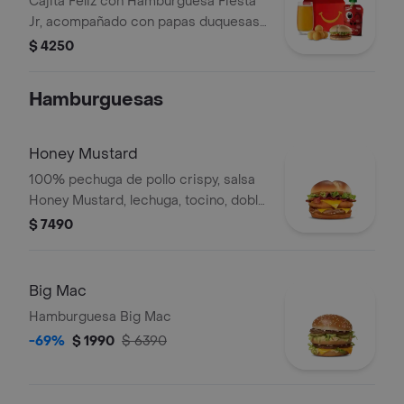
Cajita Feliz con Hamburguesa Fiesta
Jr, acompañado con papas duquesas,
puré de manzana y bebida pequeña a
$ 4250
elecció. Elige entre juguete o libro.
Hamburguesas
Honey Mustard
100% pechuga de pollo crispy, salsa
Honey Mustard, lechuga, tocino, doble
queso cheddar y cebolla grillada en
$ 7490
pan de papa.
Big Mac
Hamburguesa Big Mac
-69%
$ 1990
$ 6390