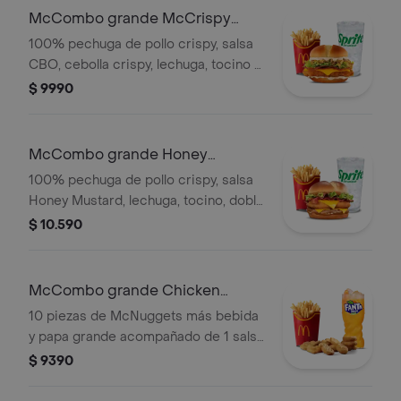
McCombo grande McCrispy
Legend
100% pechuga de pollo crispy, salsa
CBO, cebolla crispy, lechuga, tocino y
queso cheddar en pan de papa.
$ 9990
Acompañado con papas y bebida
grande a elección.
McCombo grande Honey
Mustard
100% pechuga de pollo crispy, salsa
Honey Mustard, lechuga, tocino, doble
queso cheddar y cebolla grillada en
$ 10.590
pan de papa. Acompañado con papas
y bebida grande a elección.
McCombo grande Chicken
McNuggets x10
10 piezas de McNuggets más bebida
y papa grande acompañado de 1 salsa
barbacoa
$ 9390