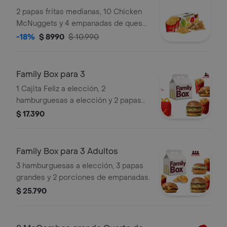
2 papas fritas medianas, 10 Chicken
McNuggets y 4 empanadas de queso.
Ideal para compartir.
-18%
$ 8990
$ 10.990
Family Box para 3
1 Cajita Feliz a elección, 2
hamburguesas a elección y 2 papas
grandes.
$ 17.390
Family Box para 3 Adultos
3 hamburguesas a elección, 3 papas
grandes y 2 porciones de empanadas.
$ 25.790