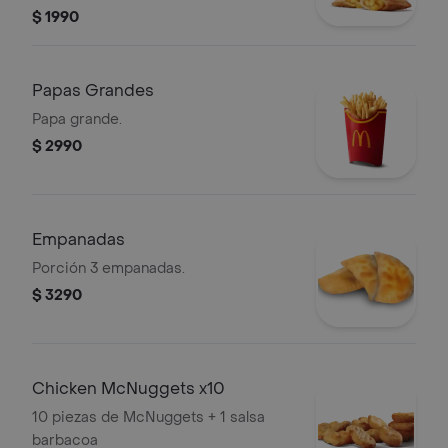
relleno de manzana y canela.
$ 1990
Papas Grandes
Papa grande.
$ 2990
Empanadas
Porción 3 empanadas.
$ 3290
Chicken McNuggets x10
10 piezas de McNuggets + 1 salsa
barbacoa