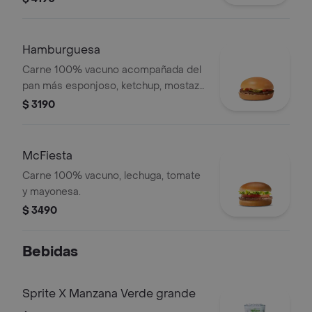
Hamburguesa
Carne 100% vacuno acompañada del
pan más esponjoso, ketchup, mostaza
y cebolla fresca.
$ 3190
McFiesta
Carne 100% vacuno, lechuga, tomate
y mayonesa.
$ 3490
Bebidas
Sprite X Manzana Verde grande