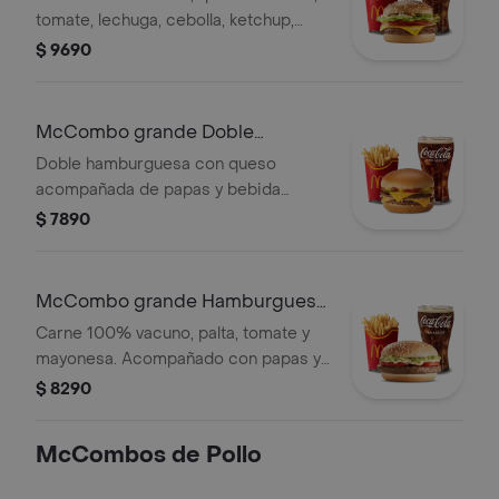
tomate, lechuga, cebolla, ketchup,
mostaza y mayonesa. Acompañado
$ 9690
con papas y bebida grande.
McCombo grande Doble
Hamburguesa con Queso
Doble hamburguesa con queso
acompañada de papas y bebida
grande
$ 7890
McCombo grande Hamburguesa
Italiana
Carne 100% vacuno, palta, tomate y
mayonesa. Acompañado con papas y
bebida grande a elección.
$ 8290
McCombos de Pollo