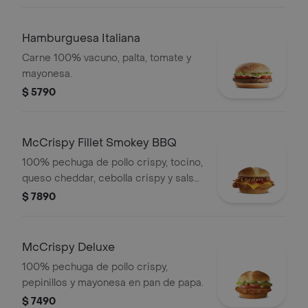
Hamburguesa Italiana
Carne 100% vacuno, palta, tomate y
mayonesa.
$ 5790
McCrispy Fillet Smokey BBQ
100% pechuga de pollo crispy, tocino,
queso cheddar, cebolla crispy y salsa
BBQ en pan de papa.
$ 7890
McCrispy Deluxe
100% pechuga de pollo crispy,
pepinillos y mayonesa en pan de papa.
$ 7490