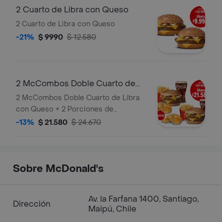
2 Cuarto de Libra con Queso
2 Cuarto de Libra con Queso
-21%
$ 9990
$ 12.580
2 McCombos Doble Cuarto de
Libra con Queso + 2 Porciones
2 McCombos Doble Cuarto de Libra
de Emp
con Queso + 2 Porciones de
Empanadas
-13%
$ 21.580
$ 24.670
Sobre McDonald's
Av. la Farfana 1400, Santiago,
Dirección
Maipú, Chile