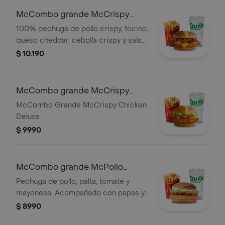
McCombo grande McCrispy
Fillet Smokey BBQ
100% pechuga de pollo crispy, tocino,
queso cheddar, cebolla crispy y salsa
BBQ en pan de papa. Acompañado
$ 10.190
con papas y bebida grande.
McCombo grande McCrispy
Deluxe
McCombo Grande McCrispy Chicken
Deluxe
$ 9990
McCombo grande McPollo
Italiano
Pechuga de pollo, palta, tomate y
mayonesa. Acompañado con papas y
bebida grande.
$ 8990