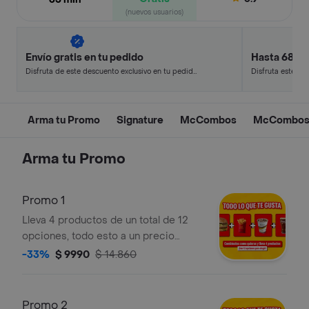
(nuevos usuarios)
Envío gratis en tu pedido
Hasta 68% 
Disfruta de este descuento exclusivo en tu pedido
Disfruta este de
pagando con métodos de pago seleccionados.
en minutos.
Arma tu Promo
Signature
McCombos
McCombos 
Arma tu Promo
Promo 1
Lleva 4 productos de un total de 12
opciones, todo esto a un precio
increible
-33%
$ 9990
$ 14.860
Promo 2