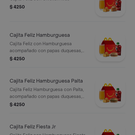
$ 4250
Cajita Feliz Hamburguesa
Cajita Feliz con Hamburguesa
acompañado con papas duquesas,
puré de manzana y bebida pequeña a
$ 4250
elecció. Elige entre juguete o libro.
Cajita Feliz Hamburguesa Palta
Cajita Feliz Hamburguesa con Palta,
acompañado con papas duquesas,
puré de manzana y bebida pequeña a
$ 4250
elecció. Elige entre juguete o libro.
Cajita Feliz Fiesta Jr