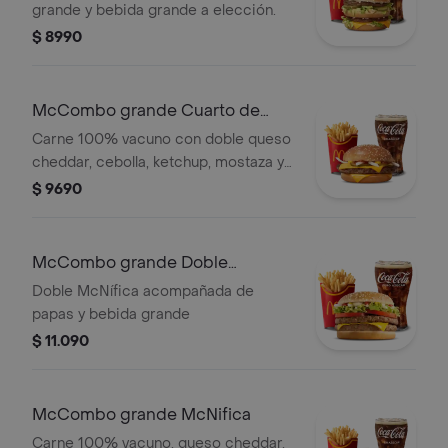
grande y bebida grande a elección.
$ 8990
McCombo grande Cuarto de
Libra con Queso
Carne 100% vacuno con doble queso
cheddar, cebolla, ketchup, mostaza y
pepinillos. Acompañado con papas y
$ 9690
bebida grande.
McCombo grande Doble
McNífica
Doble McNífica acompañada de
papas y bebida grande
$ 11.090
McCombo grande McNifica
Carne 100% vacuno, queso cheddar,