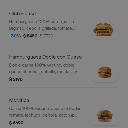
Club House
Hamburguesa 100% carne, salsa
Bigmac, cebolla grillada, tomate,
lechuga, tocino y queso.
-30%
$ 5450
$ 7790
Hamburguesa Doble con Queso
Doble carne 100% vacuno, doble
queso cheddar, cebolla, mostaza y
ketchup.
$ 5190
McNífica
Carne 100% vacuno, queso cheddar,
tomate, lechuga, cebolla, ketchup,
mostaza y mayonesa.
$ 6690