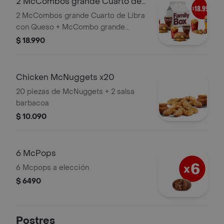
2 McCombos grande Cuarto de
Libra con Queso + McCombo
2 McCombos grande Cuarto de Libra
grande McN
con Queso + McCombo grande
McNuggets x10
$ 18.990
Chicken McNuggets x20
20 piezas de McNuggets + 2 salsa
barbacoa
$ 10.090
6 McPops
6 Mcpops a elección
$ 6490
Postres