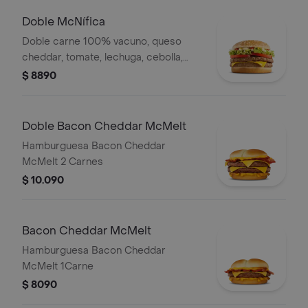
Doble McNífica
Doble carne 100% vacuno, queso
cheddar, tomate, lechuga, cebolla,
ketchup, mostaza y mayonesa
$ 8890
Doble Bacon Cheddar McMelt
Hamburguesa Bacon Cheddar
McMelt 2 Carnes
$ 10.090
Bacon Cheddar McMelt
Hamburguesa Bacon Cheddar
McMelt 1Carne
$ 8090