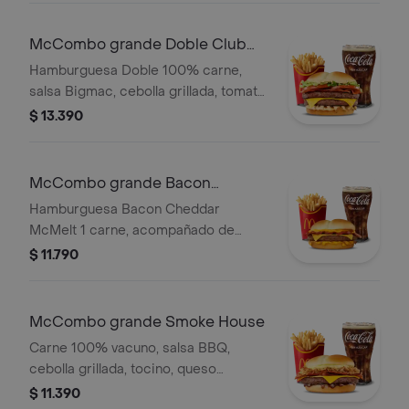
grande.
McCombo grande Doble Club
House
Hamburguesa Doble 100% carne,
salsa Bigmac, cebolla grillada, tomate,
lechuga, tocino y queso. Acompañado
$ 13.390
con papas y bebida grande a
elección.
McCombo grande Bacon
Cheddar McMelt
Hamburguesa Bacon Cheddar
McMelt 1 carne, acompañado de
bebida y papas grandes
$ 11.790
McCombo grande Smoke House
Carne 100% vacuno, salsa BBQ,
cebolla grillada, tocino, queso
cheddar y salsa CBO en pan de papa.
$ 11.390