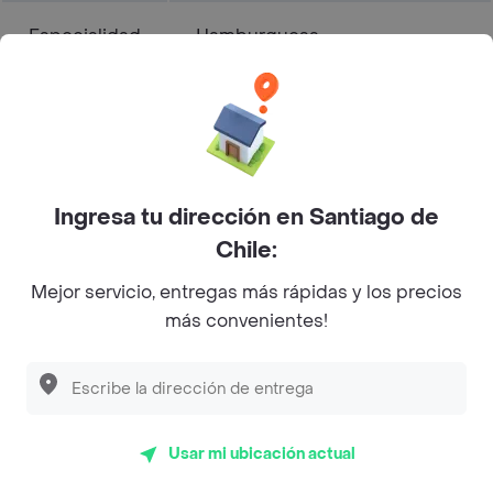
Especialidad
Hamburguesa
Rating
3.9
Promo 1 cuesta $ 9990
Promo 2 cuesta $ 12.990
McCombo grande Doble
Ingresa tu dirección en Santiago de
Bacon Cheddar McMelt
Chile:
cuesta $ 12.990
Cuanto sale?
McCombo grande Doble
Mejor servicio, entregas más rápidas y los precios
Smoke House cuesta $
más convenientes!
13.390
McCombo grande Doble
Club House cuesta $ 13.390
Tiempo de
Usar mi ubicación actual
Entrega
35 min
Aproximado