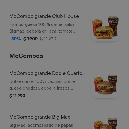
Acompañado con papas y bebida
grande a elección.
McCombo grande Club House
Hamburguesa 100% carne, salsa
Bigmac, cebolla grillada, tomate,
lechuga, tocino y queso. Acompañado
-30%
$ 7900
$ 11.290
con papas y bebida grande a
elección.
McCombos
McCombo grande Doble Cuarto
de Libra con Queso
Doble carne 100% vacuno, doble
queso cheddar, cebolla fresca,
ketchup, mostaza y pepinillo.
$ 11.290
Acompañado con papas y bebida
grande.
McCombo grande Big Mac
Big Mac, acompañado de papas