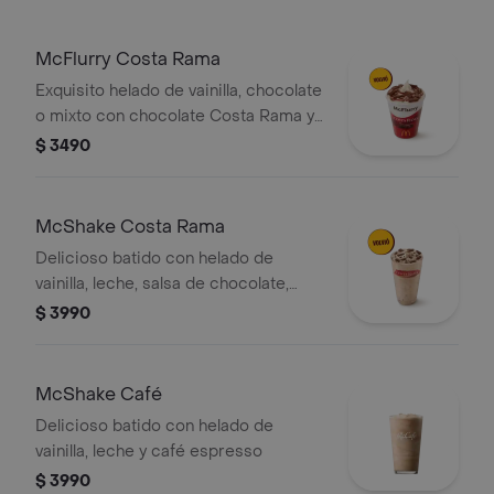
McFlurry Costa Rama
Exquisito helado de vainilla, chocolate
o mixto con chocolate Costa Rama y
salsa a elección entre chocolate,
$ 3490
manjar o frutilla.
McShake Costa Rama
Delicioso batido con helado de
vainilla, leche, salsa de chocolate,
manjar o frutilla y trozos de chocolate
$ 3990
Costa Rama.
McShake Café
Delicioso batido con helado de
vainilla, leche y café espresso
$ 3990