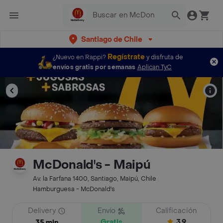
Santiago de Chile
Regístrate
¿Nuevo en Rappi?
y disfruta de
envíos gratis por semanas
Aplican TyC
McDonald's - Maipú
Av. la Farfana 1400, Santiago, Maipú, Chile
Hamburguesa - McDonald's
Delivery
Envío
Calificación
Gratis
3.9
35 min