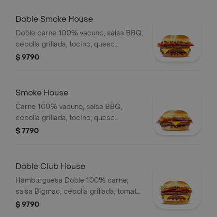
Doble Smoke House
Doble carne 100% vacuno, salsa BBQ,
cebolla grillada, tocino, queso
cheddar y salsa CBO en pan de papa.
$ 9790
Smoke House
Carne 100% vacuno, salsa BBQ,
cebolla grillada, tocino, queso
cheddar y salsa CBO en pan de papa.
$ 7790
Doble Club House
Hamburguesa Doble 100% carne,
salsa Bigmac, cebolla grillada, tomate,
lechuga, tocino y queso.
$ 9790