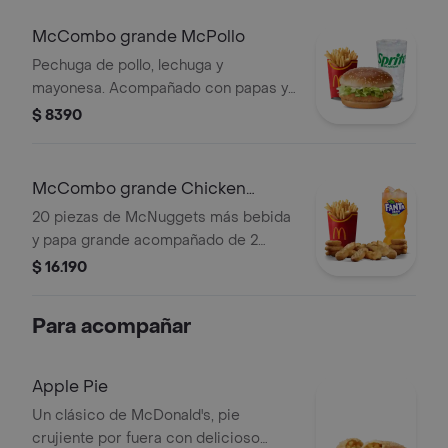
McCombo grande McPollo
Pechuga de pollo, lechuga y
mayonesa. Acompañado con papas y
bebida grande.
$ 8390
McCombo grande Chicken
McNuggets x20
20 piezas de McNuggets más bebida
y papa grande acompañado de 2
salsa barbacoa
$ 16.190
Para acompañar
Apple Pie
Un clásico de McDonald's, pie
crujiente por fuera con delicioso