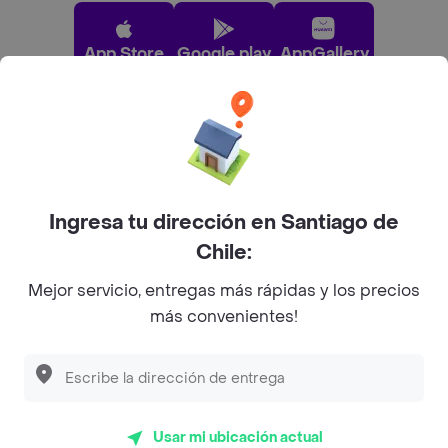
App Store
Google play
AppGallery
Pide tu comida favorita cerca de ti
Categorías
Ingresa tu dirección en Santiago de
Chile:
Únete a Rappi
Mejor servicio, entregas más rápidas y los precios
más convenientes!
Sobre Rappi
Descubre las
PROMOCIONES
que tenemos
para ti
Facebook
Twitter
Instagram
Usar mi ubicación actual
©
2026
Rappi Inc. All rights reserved.