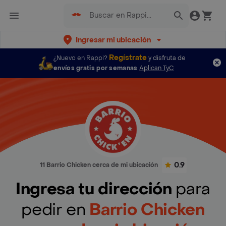
Ingresar mi ubicación
Regístrate
¿Nuevo en Rappi?
y disfruta de
envíos gratis por semanas
Aplican TyC
0.9
11 Barrio Chicken cerca de mi ubicación
Ingresa tu dirección
para
pedir en
Barrio Chicken