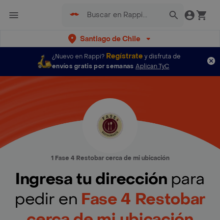
Santiago de Chile
Regístrate
¿Nuevo en Rappi?
y disfruta de
envíos gratis por semanas
Aplican TyC
1 Fase 4 Restobar cerca de mi ubicación
Ingresa tu dirección
para
pedir en
Fase 4 Restobar
cerca de mi ubicación